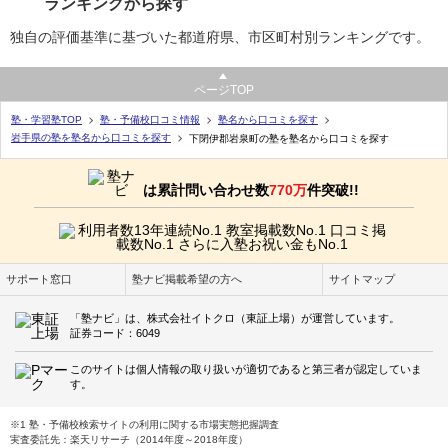
ランキングから探す
独自の評価基準に基づいた都道府県、市区町村別ランキングです。
ページTOP
塾・学習塾TOP
塾・予備校口コミ情報
塾名から口コミを探す
岩手県の塾を塾名から口コミを探す
下閉伊郡岩泉町の塾を塾名から口コミを探す
は累計問い合わせ数
770万
件突破!!
サポート窓口
塾ナビ掲載希望の方へ
サイトマップ
「塾ナビ」は、株式会社イトクロ（東証上場）が運営しています。
証券コード：6049
このサイトは個人情報の取り扱いが適切であると第三者が認定していま
す。
※1 塾・予備校検索サイトの利用に関する市場実態把握調査
実査委託先：楽天リサーチ（2014年度～2018年度）