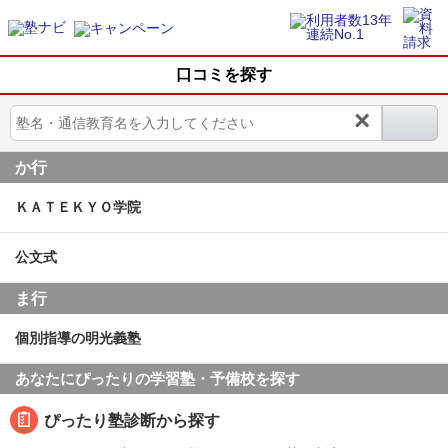
口コミを探す
×
か行
ＫＡＴＥＫＹＯ学院
公文式
ま行
個別指導の明光義塾
あなたにぴったりの学習塾・予備校を探す
ぴったり塾診断から探す