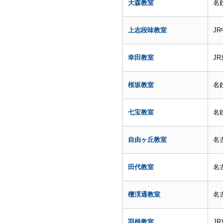
大森教室
名
上志段味教室
J
幸田教室
J
桜坂教室
名
七宝教室
名
自由ヶ丘教室
名
田代教室
名
檀渓通教室
名
羽根教室
J