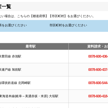
室一覧
たい場合は、こちらの【都道府県】【市区町村】をお選びください。
最寄駅
資料請求・お
0078-600-436
鉄豊田線 赤池駅
0078-600-437
鉄瀬戸線 旭前駅
0078-600-544
知環状鉄道線 北岡崎駅
0078-600-418
R東海道本線(岐阜～美濃赤坂・米原) 大垣駅