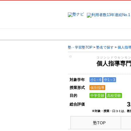
地域で探す
塾・学習塾TOP
>
塾名で探す
>
個人指
コジンシドウセンモ
個人指導専
対象学年
小1～6
中1～3
授業形式
個別指導
目的
中学受験
高校受験
3
総合評価
※対象・授業・口コミは、教
塾TOP