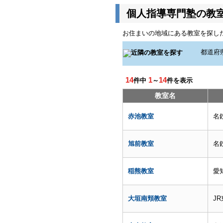
個人指導専門塾の教
お住まいの地域にある教室を探し
14
1
14
件中
～
件を表示
教室名
赤池教室
名
旭前教室
名
稲熊教室
愛
大垣南頬教室
J