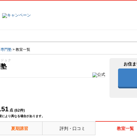
塾名で探す
ランキング
口コミ
導専門塾
>
教室一覧
ンジュク
お住ま
門塾
.51
点
(
62
件)
室により異なる場合があります。
夏期講習
評判・口コミ
教室一覧