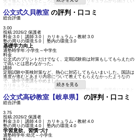
先々進んでいけるところは良かったが、カリキュラムから抜けてい
通塾頻度
週2日
る単元があるので、そこは弱いと思いました。
1日あたりの授業時間
1～2時間
塾の周りの環境
公文式
久貝教室
の評判・口コミ
成績/偏差値変化
STAY
この塾は車か近隣の方は自転車などで、通塾されています。塾の駐
成績/偏差値推移
入塾時:
下位
→
入塾後:
下位
総合評価
車場から道を渡らなければ塾の入り口に入れないので、交通量もあ
塾の雰囲気
り、少し危ないと思いました。
塾内の環境
自由
3.00
平均
厳しい
同じ教室にいる生徒の年齢や能力に差があり、集中しにくい日もあ
口コミ投稿者ID:2706398
投稿:2026/2
保護者
った。
不適切な口コミを報告する
料金:3.0｜ 講師:3.0｜ カリキュラム・教材:3.0
入塾理由
瀬野川教室の教室情報を見る
塾の周りの環境:5.0｜ 塾内の環境:3.0
塾講師の細やかな態度と、中学受験対策講座があること、前の塾と
基礎学力向上
月謝があまり変わらなかった所。
通塾時学年:小学生～中学生
定期テスト
料金
この塾では定期テスト対策などの講座は無かった。毎日の宿題プリ
公文式のプリントだけでなく、定期試験前は対策もしてもらえたの
ントだけです。
で高いとは思わなかった。
宿題
講師
宿題は毎日5枚から10枚のプリントを渡され、15分から30分程度か
定期試験や英検対策など、熱心に対応してもらいまいした。国語は
けてする、ほどよい分量だった。
進度が進むとあまり内容について教えてもらえなかったようなの
良いところや要望
で、途中で受講をやめました。
毎日の宿題プリントで、個人のペースに合わせて能力を伸ばしてい
続きを見る
カリキュラム
けてよかったと思う。
自分のペースで進められることや、定期試験対策、中学生になると
総合評価
きはその心構えを教えてもらえたことが良かった。
公文式
高砂教室【岐阜県】
の評判・口コミ
カリキュラムから抜けている単元がなければ、もう少し続けてもよ
塾の周りの環境
かったのになぁと思ったため。
総合評価
大きな道路に面してい明るい場所なので治安、立地はよかったと思
利用内容
います。駐輪場もあったので、よかったです。
通っていた学校
公立小学校
塾内の環境
3.75
進学できた学校
公立小学校
教室内はシンプルで、整理整頓されていました。生徒数に比べてや
投稿:2026/2
保護者
通塾の目的
中学受験
や狭い気がしました。
料金:3.0｜ 講師:4.0｜ カリキュラム・教材:4.0
目的の達成度
やや達成できた
入塾理由
塾の周りの環境:4.0｜ 塾内の環境:4.0
通塾頻度
週2日
小学生でも自己学習の習慣をつけたかったことや、家から通いやす
学習意欲、習慣づけ
1日あたりの授業時間
1～2時間
かったため。
通塾時学年:幼児～小学生
成績/偏差値変化
STAY
良いところや要望
料金