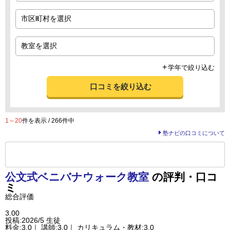
学年で絞り込む
口コミを絞り込む
1～20
件を表示 / 266件中
塾ナビの口コミについて
前の
--
～
--
件を表示する
公文式
ベニバナウォーク教室
の評判・口コ
ミ
総合評価
3.00
投稿:2026/5
生徒
料金:3.0｜ 講師:3.0｜ カリキュラム・教材:3.0