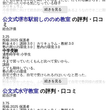
もっと塾の曜日を増やして欲しい。
習に行ったりやる気になっている様子
他の習い事をしているため、週に3日しかやっていないとなかなか通
カリキュラム
うことが難しい時もありました。
続きを見る
今後受験に向けて総合的なカリキュラムがあるようなのでそこに期
総合評価
待する
成績が上がらなかった。
塾の周りの環境
公文式
堺市駅前しののめ教室
の評判・口コ
近所で良かった。
駅に近く人通りがあり暗すぎず、かといって賑やかすぎず、家から
正座で勉強だったことは大変でした。また
ミ
そう遠くなく自転車で一人でも通いやすく、車での送迎もしやすい
通える曜日が限られていたことごこの評価点数の理由です。
塾内の環境
総合評価
利用内容
授業がない日も自習できるようである
通っていた学校
公立小学校
が、他教室の声が漏れ聞こえるようなので集中出来ているのか不安
進学できた学校
公立小学校
3.25
はある
通塾の目的
学習意欲、習慣づけ
投稿:2025
保護者
入塾理由
目的の達成度
あまり達成できなかった
料金:4.0｜ 講師:3.0｜ カリキュラム・教材:3.0
友達が通っていたこと、料金が周辺では高くない方だと思ったこと
通塾頻度
週2日
塾の周りの環境:3.0｜ 塾内の環境:3.0
良いところや要望
1日あたりの授業時間
1～2時間
中学受験
単純に本人のやる気があがり勉強量が増えたと思う
成績/偏差値変化
STAY
通塾時学年:小学生
頼りない講師もいると言っているのか不安
成績/偏差値推移
入塾時:
下位
→
入塾後:
下位
料金
総合評価
塾の雰囲気
今まで習っていたくもんと比べて安いから。
何より本人が勉強する意識を持ち勉強量が増えたことが評価できる
講師
成績に結びつくかどうかがこれからの判断
自由
平均
厳しい
とても期待している。
利用内容
口コミ投稿者ID:2640479
塾の周りの環境
通っていた学校
公立中学校
不適切な口コミを報告する
自宅で受ける。自宅で受けられるのはいいなと思った。
進学できた学校
公立中学校
大鋸教室の教室情報を見る
入塾理由
通塾の目的
高校受験
続きを見る
料金が安かったから。ふだん仕事をしていて自宅で塾同様の授業を
通塾頻度
週3日
受けられる点に惹かれた。
1日あたりの授業時
2～3時間
利用内容
間
公文式
水守教室
の評判・口コミ
通っていた学校
公立小学校
成績/偏差値変化
STAY
総合評価
進学できた学校
公立小学校
入塾時:
平均よりやや上
→
入塾後:
平均よりやや
成績/偏差値推移
通塾の目的
中学受験
上
通塾頻度
週2日
塾の雰囲気
3.75
1日あたりの授業時間
1時間以内
投稿:2025
保護者
自由
平均
厳しい
成績/偏差値変化
STAY