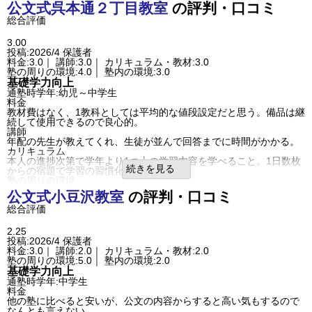
ただ駐車場が2台縦列になります。そのあたりは危ないかも。
公文式
呉本通２丁目教室
の評判・口コミ
通塾頻度
週2日
塾内の環境
1日あたりの授業時間
3～4時間
総合評価
小さい子もいるが、先生がしっかりしているので基本静かな環境で
成績/偏差値変化
STAY
す。
成績/偏差値推移
入塾時:
平均
→
入塾後:
平均
入塾理由
3.00
塾の雰囲気
近所だった。先生が昔からの知人であった。
投稿:2026/4
保護者
小学一年の時に通っていたので勝手を知っていた。
自由
料金:3.0｜ 講師:3.0｜ カリキュラム・教材:3.0
平均
厳しい
定期テスト
口コミ投稿者ID:2759241
塾の周りの環境:4.0｜ 塾内の環境:3.0
テスト対策、なし
不適切な口コミを報告する
基礎学力向上
振り返り学習はしてくれますが、伝えないとわからない。
ベニバナウォーク教室の教室情報を見る
通塾時学年:幼児～中学生
良いところや要望
料金
改善できるところはないと思います。
教材費はなく、1教科としては平均的な値段設定だと思う。備品は継
総合評価
続して使用できるので良心的。
塾に切り替えないとテストの点数が、取れない子でした。
講師
来週からは計画的に頑張ります。
年配の先生が教えてくれ、生徒が並んで回答までに時間がかかる。
利用内容
カリキュラム
通っていた学校
公立小学校
本人の進捗次第で学年より1つ上の学習内容を学べること。1日数枚
進学できた学校
公立中学校
続きを見る
からの宿題で学習の習慣化ができる。
通塾の目的
基礎学力向上
塾の周りの環境
目的の達成度
やや達成できた
通りに面しており通いやすく、隣に公園があり迎えを待つのにちょ
公文式
小豆沢教室
の評判・口コミ
通塾頻度
週2日
うど良い。交通量が多いので車に注意が必要。
1日あたりの授業時間
1～2時間
総合評価
塾内の環境
成績/偏差値変化
STAY
コロナの時は密集するため自宅での宿題学習などに変更できたりし
成績/偏差値推移
入塾時:
平均
→
入塾後:
平均
た。狭いが机周囲はきれい。
2.25
塾の雰囲気
入塾理由
投稿:2026/4
保護者
学習の習慣化と基礎学力の向上を目標として入塾を希望しました。
自由
料金:3.0｜ 講師:2.0｜ カリキュラム・教材:2.0
平均
厳しい
良いところや要望
口コミ投稿者ID:2758532
塾の周りの環境:5.0｜ 塾内の環境:2.0
アットホームで親しみが持てる。トイレや玄関も掃除が行き届いて
不適切な口コミを報告する
基礎学力向上
いる。くつばこが少ないため靴を間違えて帰る子がいたりするの
高岡台教室の教室情報を見る
通塾時学年:中学生
で、靴いれか番号札があるとがあるといい。
料金
総合評価
他の塾に比べると安いが、公文の内容からすると高い気もするので
可もなく不可もないが、高校受験となると不安なため評価が低い。
なんとも言えない。