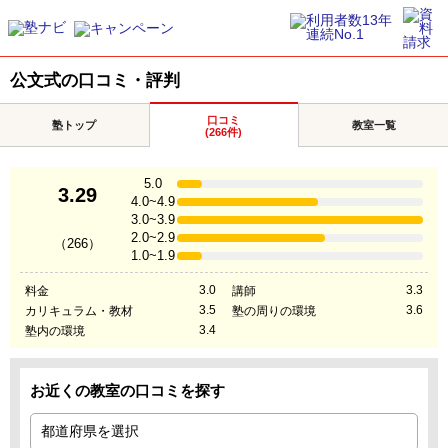
公文式の口コミ・評判
口コミ
塾トップ
教室一覧
(266件)
5.0
3.29
4.0~4.9
3.0~3.9
2.0~2.9
（266）
1.0~1.9
3.0
3.3
料金
講師
3.5
3.6
カリキュラム・教材
塾の周りの環境
3.4
塾内の環境
お近くの教室の口コミを探す