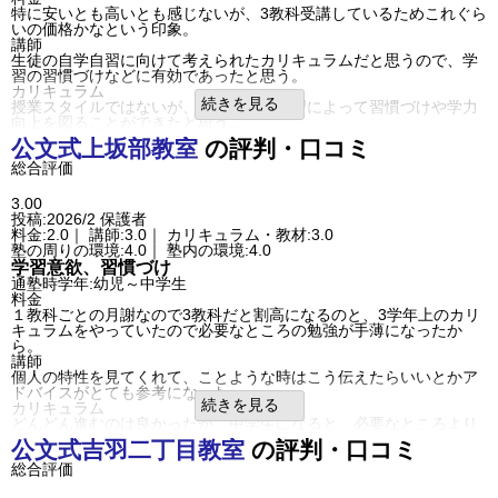
成績/偏差値推移
入塾時:
平均
→
入塾後:
平均
一人一人、状況に合わせて対応してもらえたところがよかったで
特に安いとも高いとも感じないが、3教科受講しているためこれぐら
塾の雰囲気
す。
いの価格かなという印象。
総合評価
自由
平均
厳しい
講師
公文式の教室だけれど、定期試験や英検対策もしてもらえたことが
口コミ投稿者ID:2699988
生徒の自学自習に向けて考えられたカリキュラムだと思うので、学
大変ありがたかったです。
不適切な口コミを報告する
習の習慣づけなどに有効であったと思う。
利用内容
長野西教室の教室情報を見る
カリキュラム
通っていた学校
公立小学校
続きを見る
授業スタイルではないが、生徒の自学自習によって習慣づけや学力
進学できた学校
公立中学校
向上を図ることができたと思う。
通塾の目的
基礎学力向上
塾の周りの環境
公文式
上坂部教室
の評判・口コミ
目的の達成度
達成できた
治安は悪くなかったが、大きな通りから中に入った場所に位置して
通塾頻度
週2日
総合評価
おり、また、駐車場も特に広いわけではないため、駐車の際などに
1日あたりの授業時
気を使うことがあった。
1～2時間
間
塾内の環境
3.00
成績/偏差値変化
STAY
整理整頓がされており、生徒は真剣に勉強しているため雑音などは
投稿:2026/2
保護者
入塾時:
平均よりやや上
→
入塾後:
平均よりやや
なく、集中できる環境だと思う。
成績/偏差値推移
料金:2.0｜ 講師:3.0｜ カリキュラム・教材:3.0
上
入塾理由
塾の周りの環境:4.0｜ 塾内の環境:4.0
塾の雰囲気
学習意欲、習慣づけに適していると思ったから。また、基礎学力向
学習意欲、習慣づけ
上にも有効だと思ったから。
自由
平均
厳しい
通塾時学年:幼児～中学生
良いところや要望
口コミ投稿者ID:2699712
料金
ときに厳しい指導もしていただきながら、基礎学力とともに、自学
不適切な口コミを報告する
１教科ごとの月謝なので3教科だと割高になるのと、3学年上のカリ
自習の姿勢を伸ばしてもらうことができたと思う。
久貝教室の教室情報を見る
キュラムをやっていたので必要なところの勉強が手薄になったか
総合評価
ら。
基礎学力の向上や学習習慣づけなど、入塾時の目的は達成できてい
講師
ると思うから。
個人の特性を見てくれて、ことような時はこう伝えたらいいとかア
利用内容
ドバイスがとても参考になった。
通っていた学校
公立小学校
続きを見る
カリキュラム
進学できた学校
公立小学校
どんどん進むのは良かったが、中学生になると、必要なところより
通塾の目的
学習意欲、習慣づけ
進みすぎていてテスト勉強に糧にはならなかった。
公文式
吉羽二丁目教室
の評判・口コミ
目的の達成度
達成できた
塾の周りの環境
通塾頻度
週2日
総合評価
小学生からは自分で行って自分で帰って来れる距離だったので良か
1日あたりの授業時間
1～2時間
った。インアウトの連絡もメールで毎回送られてくるので安心し
成績/偏差値変化
UP