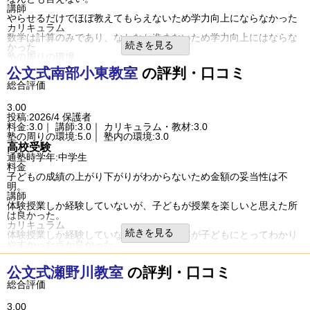
利用内容
講師
通っていた学校
公立小学校
やらせるだけでほぼ教えてもらえないため学力向上にならなかった
進学できた学校
公立中学校
カリキュラム
通塾の目的
基礎学力向上
数学は計算のみであり、なかなか進まないため学力向上にはならな
目的の達成度
やや達成できた
続きを見る
かった
通塾頻度
週2日
塾の周りの環境
1日あたりの授業時
自宅からは5分程度であったこと、通学路で便利だったこと、歩道が
1～2時間
公文式
南部小東教室
の評判・口コミ
間
整備されているため少し夜遅くなっても安心感がある。
成績/偏差値変化
STAY
総合評価
塾内の環境
入塾時:
平均よりやや下
→
入塾後:
平均よりやや
教室は狭く毎回ほぼ満席で小学生がやや騒がしい。
成績/偏差値推移
下
入塾理由
3.00
塾の雰囲気
小学生時代は算数の理解度が低く、中学では数学の授業に追いつく
投稿:2026/4
保護者
ことが困難になることは懸念されたため
自由
料金:3.0｜ 講師:3.0｜ カリキュラム・教材:3.0
平均
厳しい
良いところや要望
口コミ投稿者ID:2754437
塾の周りの環境:5.0｜ 塾内の環境:3.0
計算は何度も繰り返すためそれなりにできるようになったが、進度
不適切な口コミを報告する
高校受験
が遅いため学力向上にはつながらなかった
呉本通２丁目教室の教室情報を見る
通塾時学年:中学生
総合評価
料金
公文は学校の進度に合わないことを承知して2年間我慢してきたが、
子どもの成績の上がり下がりがわからないため金額の妥当性は不
学校進度に追いつくことができなかったのでやむなく退会すること
明。
にした。
講師
利用内容
体験授業しか経験していないが、子どもが授業を楽しいと思えた所
通っていた学校
私立中学校
は良かった。
進学できた学校
私立中学校
カリキュラム
通塾の目的
基礎学力向上
続きを見る
体験授業しか経験していないが、授業内容が子どもにとってわかり
目的の達成度
達成できなかった
やすかった点が良かった。
通塾頻度
週2日
塾の周りの環境
1日あたりの授業時間
1～2時間
大きい道路に面しているため立地がよく治安面でも安心できるため
公文式
成績/偏差値変化
瀬野川教室
STAY
の評判・口コミ
良かった。ただ駐車場が狭く送迎が大変だと思われる。
成績/偏差値推移
入塾時:
下位
→
入塾後:
下位
塾内の環境
総合評価
塾の雰囲気
華美な装飾がされていないため集中しやすい環境にしており良かっ
た。
自由
平均
厳しい
3.00