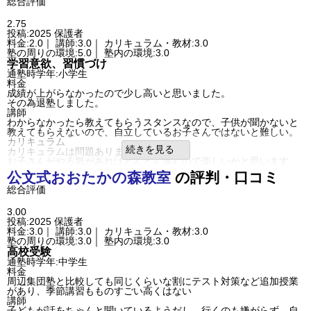
地元公立小学校に近いので小学生が通いやすい。車や人通りに面し
総合評価
総合評価
ているので、夜も不安はない。自転車も可能。強いて言えば歩道が
こどもが先生を苦手にしていた。多くの子が苦手にしていた。入り
狭い。
2.75
口がそれなので子供は当初やる気だったが、圧ある先生のため興味
塾内の環境
投稿:2025
保護者
を示さなくなった
私語は少ない。静かに学習する。英語の発音練習をする子もいる。
料金:2.0｜ 講師:3.0｜ カリキュラム・教材:3.0
利用内容
入塾理由
塾の周りの環境:5.0｜ 塾内の環境:3.0
通っていた学校
公立小学校
基礎教科の基礎学力の定着と向上、自ら学習する力、学年を越えた
学習意欲、習慣づけ
進学できた学校
公立小学校
学びの機会、
通塾時学年:小学生
通塾の目的
基礎学力向上
を得るため
料金
目的の達成度
達成できなかった
定期テスト
成績が上がらなかったので少し高いと思いました。
通塾頻度
週1日
特に指導はない。自習室的役割。持ち込み自習での学習ができた。
その為退塾しました。
1日あたりの授業時
良いところや要望
1時間以内
講師
間
要望は特にありません。歴史が長く、定評はあるので信頼できるし
わからなかったら教えてもらうスタンスなので、子供が聞かないと
成績/偏差値変化
STAY
安心感もあります。
教えてもらえないので、自立しているお子さんではないと難しい。
入塾時:
平均よりやや下
→
入塾後:
平均よりやや
総合評価
成績/偏差値推移
カリキュラム
下
この先も時代の変化で学習内容も変わっても、存続していくべき
続きを見る
カリキュラムは問題ありませんでした。
塾の雰囲気
塾。
お子さんがやる気があればどんどん進むので楽しいかと思います。
利用内容
自由
平均
厳しい
うちの子供には合わなかったんだと思います。
公文式
通っていた学校
おおたかの森教室
公立中学校
の評判・口コミ
口コミ投稿者ID:2693302
塾の周りの環境
進学できた学校
国立高校（中堅/上位校）
不適切な口コミを報告する
総合評価
自宅の目の前が塾だったのと、塾の先生が送迎してくれるので遅く
通塾の目的
基礎学力向上
れんぼう教室の教室情報を見る
なってとても安心でした。
目的の達成度
やや達成できた
車も通らない通りだった為環境については何も問題ありませんでし
3.00
通塾頻度
週2日
た。
投稿:2025
保護者
1日あたりの授業時間
1～2時間
塾内の環境
料金:3.0｜ 講師:3.0｜ カリキュラム・教材:3.0
成績/偏差値変化
UP
正座で授業だったのでよくなかった。
塾の周りの環境:3.0｜ 塾内の環境:3.0
成績/偏差値推移
入塾時:
平均
→
入塾後:
平均よりやや上
たまに娘が怖いと帰宅することがありました。
高校受験
塾の雰囲気
入塾理由
通塾時学年:中学生
自由
近所だったのと自宅まで送迎付きだったのでこちらのくもんに通い
平均
厳しい
料金
口コミ投稿者ID:2650648
ました。
周辺集団塾と比較しても同じくらいな割にテスト対策など追加授業
不適切な口コミを報告する
また長女のこちらのくもんに通っていたので、便利だったので入塾
があり、季節講習もものすごい高くはない
菅野小前教室の教室情報を見る
を決めました。
講師
良いところや要望
子どもが話をちゃんと聞いているようだし、行くのも嫌がらず、自