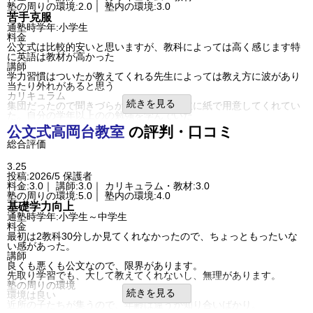
塾の周りの環境:2.0｜ 塾内の環境:3.0
苦手克服
通塾時学年:小学生
料金
公文式は比較的安いと思いますが、教科によっては高く感じます特
に英語は教材が高かった
講師
学力習慣はついたが教えてくれる先生によっては教え方に波があり
当たり外れがあると思う
カリキュラム
続きを見る
集団だったので聞きづらかった。教材は主に紙で用意してくれてい
た。自分の学年以上のの勉強を学んでいた
塾の周りの環境
公文式
高岡台教室
の評判・口コミ
自宅から遠い、商業施設の中にあるので比較的雑音が多い
総合評価
自宅から遠いので毎回送り迎えしていたので大変だった
塾内の環境
雑音がおおい。英語の発音をしている子と計算を解いている子とご
3.25
ちゃ混ぜで集中しづらそう
投稿:2026/5
保護者
入塾理由
料金:3.0｜ 講師:3.0｜ カリキュラム・教材:3.0
学力向上などの効果は多少なりともあったが基礎力はついたが応用
塾の周りの環境:5.0｜ 塾内の環境:4.0
問題を解く力はつかなかった。検定などの取得にまでは至らなかっ
基礎学力向上
た
通塾時学年:小学生～中学生
良いところや要望
料金
学習習慣がついた、計算力は上がったと思う。学年以上の問題をと
最初は2教科30分しか見てくれなかったので、ちょっともったいな
くことができて自信がついた
い感があった。
総合評価
講師
なんとなく、最初の学習習慣をつけるには公文はいいと思ったから
良くも悪くも公文なので、限界があります。
利用内容
先取り学習でも、大して教えてくれないし、無理があります。
通っていた学校
公立小学校
塾の周りの環境
進学できた学校
公立小学校
続きを見る
環境は良い
通塾の目的
苦手克服
近所の子たちが集うので、年齢は違うが知り合いばかり。
目的の達成度
あまり達成できなかった