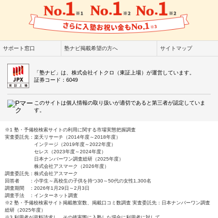
サポート窓口
塾ナビ掲載希望の方へ
サイトマップ
「塾ナビ」は、株式会社イトクロ（東証上場）が運営しています。
証券コード：6049
このサイトは個人情報の取り扱いが適切であると第三者が認定していま
す。
※1 塾・予備校検索サイトの利用に関する市場実態把握調査
実査委託先：楽天リサーチ（2014年度～2018年度）
インテージ（2019年度～2022年度）
セレス（2023年度～2024年度）
日本ナンバーワン調査総研（2025年度）
株式会社アスマーク（2026年度）
調査委託先：株式会社アスマーク
回答者 ：小学生～高校生の子供を持つ30～50代の女性1,300名
調査期間 ：2026年1月29日～2月3日
調査手法 ：インターネット調査
※2 塾・予備校検索サイト掲載教室数、掲載口コミ数調査 実査委託先：日本ナンバーワン調査
総研（2025年度）
※3 利用者が資料請求し、その後実際に入塾した場合に利用者に対して