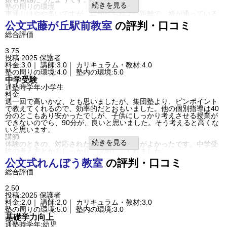
案が多く、ご機嫌取りにとても気を使いました。
続きを見る
塾の周りの環境
常にピリピリしていてイラついていて、それを全面に出す方です。
車通りはやや多いですが、駅からも程よい距離で、娘が通っている
そう言う時は挨拶もしてくれませんでした。
ダンススクールからも近いので、ここに決めました。
公文式
藤が丘駅前教室
の評判・口コミ
逆にご機嫌な時は、ものすごく話しかけてきて、送迎がとても顔色
塾内の環境
伺うのがストレスでした。
総合評価
教室は住宅地にあり、騒音は少ない場所だと思います。教室内にい
る際に、うるさいと感じることはありませんでした。
一方で、先生ご自身の子供たちにはとても手厚い印象です。
入塾理由
3.75
全体的にせかせかしていて落ち着きがなく、説明も先生の中で完結
費用が安いのと、他の習い事との兼ね合いで、アクセスがよかった
投稿:2025
保護者
してしまうことが多く、保護者や子どもにとって分かりづらい場面
ので。
料金:3.0｜ 講師:3.0｜ カリキュラム・教材:4.0
がありました。
良いところや要望
塾の周りの環境:4.0｜ 塾内の環境:5.0
良いところや要望
個別指導の特色を活かして、本人に合わせて、着実に力をつけさせ
中学受験
宿題も日によってバラツキがあり、足りない事もあれば一教科のみ
てもらいたいです。
通塾時学年:小学生
多い日もあり、調整に困りました。
総合評価
料金
こちらから希望を伝えた際の対応にも不安を感じる事もあり、毎回
まだこれから通うところなので、なんともいえませんが、ここまで
週一回で高いかな、とも思いましたが、集団塾より、ピンポイント
足りない時に伝えるのもしんどくなり、ストレスがすごかったで
で３回お伺いして、いやな感じがしなかったので。
で教えてくれるので、効率的だとおもいました。他の個別指導は40
す。
利用内容
分のとこもあり安かったでしが、子供にしっかり考えさせる授業が
先生はアンガーマネジメントなど行ったほうがいいと思います。
通っていた学校
公立小学校
できないのでら、90分が、良いと思いました。そう考えると高くな
総合評価
進学できた学校
公立小学校
いと思います。
良いところは、機嫌がいいときはマンツーマンで教えてくれるとこ
通塾の目的
中学受験
講師
ろです。ただ、先生がずっといるわけではないので、先生を探して
通塾頻度
週2日
続きを見る
体験のときの、対応された方が非常に感じがよかったです。中学受
聞くのが難しいので不安だったと子どもが言っていました。
1日あたりの授業時間
1～2時間
験の考え方とかもしっかり、説明してくれました。
利用内容
成績/偏差値変化
STAY
カリキュラム
通っていた学校
公立小学校
公文式
れんぼう教室
の評判・口コミ
成績/偏差値推移
入塾時:
平均
→
入塾後:
平均
個別で宿題を出してくれるとの話なので、ありがたいです。
進学できた学校
公立小学校
塾の雰囲気
総合評価
塾の周りの環境
通塾の目的
学習意欲、習慣づけ
駅前なので、良いとおもいます。駅からはおそらく、徒歩1分だと思
自由
平均
厳しい
目的の達成度
あまり達成できなかった
います。自転車置き場が少ないと感じました。隣のビルがこれから
口コミ投稿者ID:2699058
2.50
通塾頻度
週2日
建築なので、建築音は心配です。
不適切な口コミを報告する
投稿:2025
保護者
1日あたりの授業時
1～2時間
塾内の環境
ガーデンハイツ教室の教室情報を見る
料金:2.0｜ 講師:2.0｜ カリキュラム・教材:3.0
間
地下鉄の音がします。駅近なので、仕方ないと思います。参考書は
塾の周りの環境:5.0｜ 塾内の環境:3.0
成績/偏差値変化
STAY
とても綺麗に並べられていました。量は少なく感じました。
基礎学力向上
入塾時:
平均よりやや上
→
入塾後:
平均よりやや
成績/偏差値推移
入塾理由
上
通塾時学年:幼児