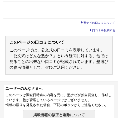
通塾頻度
週1日
お家でタブレットでできるため安心して子供の勉強を目の前で行っ
1日あたりの授業時間
1時間以内
ているのを見ることができます。なので家でどれだけ環境を整えて
成績/偏差値変化
STAY
もっと見る
あげれるかによります。
成績/偏差値推移
入塾時:
平均
→
入塾後:
平均
塾内の環境
後の
--
～
--
件を表示／全266件
塾の雰囲気
お家で行う為環境等に特に気を配らず自分のペースで行うことが出
来ます。
自由
平均
厳しい
塾ナビの口コミについて
入塾理由
口コミ投稿者ID:2623808
英語をやめてタブレットで完結できる学習を探していたところ子供
不適切な口コミを報告する
口コミを投稿する
がやりたかったので。
水守教室の教室情報を見る
良いところや要望
タブレットで完結するのと飽き性な子供でも少しずつ取り組みやす
このページの口コミについて
いと思います。
総合評価
まだ始めたばかりで特に分からないためこれから期待も込めて最初
このページでは、公文式の口コミを表示しています。
は普通評価です。
「公文式はどんな塾か？」という疑問に対する、他では
利用内容
通っていた学校
公立幼稚園・保育園
見ることの出来ない口コミが記載されています。塾選び
進学できた学校
公立小学校
の参考情報として、ぜひご活用ください。
通塾の目的
学習意欲、習慣づけ
目的の達成度
達成できた
通塾頻度
週2日
1日あたりの授業時間
1～2時間
成績/偏差値変化
STAY
成績/偏差値推移
入塾時:
平均
→
入塾後:
平均
ユーザーのみなさまへ
塾の雰囲気
このページは調査日時点の内容を元に、塾ナビが独自調査し、作成し
自由
平均
厳しい
口コミ投稿者ID:2623729
ています。塾が管理しているページではございません。
不適切な口コミを報告する
情報の誤りを発見された場合、下記のボタンからご連絡ください。
広陵真美ヶ丘教室の教室情報を見る
掲載情報の修正と削除について