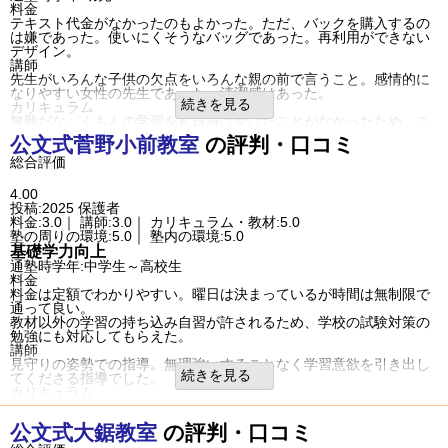
雰囲気がよかったのと、体験のときに、こどもが、ここに通いたい
塾の雰囲気
料金
と、前向きに話してくれたから。
テキスト代金がなかったのもよかった。ただ、バックを購入するの
自由
平均
厳しい
良いところや要望
は嫌であった。使いにくそうなバッグであった。再利用ができない
口コミ投稿者ID:2699367
丁寧な説明があり、よかったです。塾ナビに、登録して真っ先に連
デザイン。
不適切な口コミを報告する
絡いただきました。説明会のときも、ガツガツ営業されなくて、安
講師
吉羽二丁目教室の教室情報を見る
心できました。
先生がいろんな子供の欠点をいろんな親の前で言うこと。感情的に
総合評価
なりやすい女性の先生であった。清潔感はあった。
子供が、ここに通いたいといったことが、なによりです。集団での
続きを見る
カリキュラム
体験は、あわなかったみたいです。質問のしやすさや、先生との距
無難だな、くもんの学習を私自身は受けたことがなかったため、こ
離が近いのがなによりでした。
どもが受講しているのを見て勉強になった。しかし、一方では子供
公文式
菅野小前教室
の評判・口コミ
利用内容
の理解を先生は見ていなかったと思っている。
通っていた学校
公立小学校
総合評価
塾の周りの環境
進学できた学校
公立小学校
向かいがセブンのために、夜食を買えた。
通塾の目的
中学受験
こどもにはごほうびがあげることができた。
4.00
通塾頻度
週1日
コンビニに車を一時的に停められれて助かった
投稿:2025
保護者
1日あたりの授業時
明るいため防犯の懸念が少なかった
1～2時間
料金:3.0｜ 講師:3.0｜ カリキュラム・教材:5.0
間
塾内の環境
塾の周りの環境:5.0｜ 塾内の環境:5.0
成績/偏差値変化
STAY
トイレが汚かった
基礎学力向上
入塾時:
平均よりやや上
→
入塾後:
平均よりやや
流れない
成績/偏差値推移
通塾時学年:中学生～高校生
上
冬は寒くてこどもが行くの嫌がっていた
料金
塾の雰囲気
入塾理由
料金は定額でわかりやすい。曜日は決まっているが時間は無制限で
近所だから。同世代の子がいたから。くもんは有名だから。CMでよ
自由
平均
厳しい
通って良い。
く見ていたから。
口コミ投稿者ID:2696221
教材以外の学習の持ち込み自習が許されるため、学校の試験対策の
宿題
不適切な口コミを報告する
勉強にも対応してもらえた。
無難である、量は帰宅後難なく取り組める量であった
藤が丘駅前教室の教室情報を見る
講師
難易度は足し算で難しくはなかった。
見守りの姿勢での指導。無理強いすることなく学習意欲を引き出し
家庭でのサポート
続きを見る
てくださる指導でした。
一緒に机で解き方を確認しまるをつけた。
カリキュラム
できると、シールやおやつを与えた。
理解度に合わせ繰り返しの学習ができる。基礎力の定着を重視する
良いところや要望
ので、今後の力になる。
良さはあまり感じなかった、ただ鉛筆が基本で、何度もおなじこと
公文式
大鋸教室
の評判・口コミ
塾の周りの環境
を繰り返すのはよいことないしだとは思っていた。