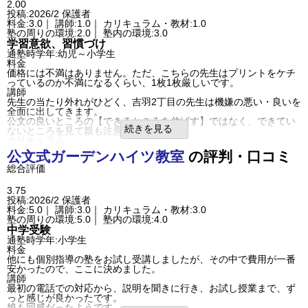
た。
2.00
成績/偏差値推移
入塾時:
平均
→
入塾後:
平均よりやや上
塾内の環境
投稿:2026/2
保護者
塾の雰囲気
道路に面しているので、交通の騒音はたまにきこえていたが、概ね
料金:3.0｜ 講師:1.0｜ カリキュラム・教材:1.0
雑音は少なかった。
自由
塾の周りの環境:2.0｜ 塾内の環境:3.0
平均
厳しい
入塾理由
口コミ投稿者ID:2699671
学習意欲、習慣づけ
頭がいい子が公文に通っていたし学習習慣をつけたかったことと近
不適切な口コミを報告する
通塾時学年:幼児～小学生
くにあったから。
高砂教室【岐阜県】の教室情報を見る
料金
良いところや要望
価格には不満はありません。ただ、こちらの先生はプリントをケチ
中学生になったら定期テスト対策があれば良かったと思う。あちこ
っているのか不満になるくらい、1枚1枚厳しいです。
ちに教室があるので通いやすいと思う。
講師
総合評価
先生の当たり外れがひどく、吉羽2丁目の先生は機嫌の悪い・良いを
基礎的な計算などは力がついたが応用力などあまり成長がなかった
全面に出してきます。
と思う。
公文の良いところの【できるところを伸ばす】ではなく、できてい
利用内容
続きを見る
ないところを見て親も注意されます。
通っていた学校
公立小学校
カリキュラム
進学できた学校
公立中学校
公文自体の教材やカリキュラムは素晴らしいと思います。ただ、先
公文式
ガーデンハイツ教室
の評判・口コミ
通塾の目的
学習意欲、習慣づけ
生によって進め方が違うので、こちらの先生は確実に進めるので進
目的の達成度
やや達成できた
総合評価
み方は遅いと思います。
通塾頻度
週2日
塾の周りの環境
1日あたりの授業時間
1時間以内
駐車場が入りづらく、待ってる車も多いので送迎時には気をつけな
3.75
成績/偏差値変化
DOWN
いといけません。
投稿:2026/2
保護者
成績/偏差値推移
入塾時:
上位
→
入塾後:
平均
近くの小学校から下校時そのまま通うようなスタイルのため、その
料金:5.0｜ 講師:3.0｜ カリキュラム・教材:3.0
塾の雰囲気
学校に合わせてやっているようです。
塾の周りの環境:5.0｜ 塾内の環境:4.0
塾内の環境
自由
中学受験
平均
厳しい
ごちゃごちゃしているのと、補佐する先生が少なすぎる。特に幼児
口コミ投稿者ID:2699416
通塾時学年:小学生
の先生は1人なので、他の教室と比べ、プリントやってあとは放置
不適切な口コミを報告する
料金
（お絵かきとか自由にさせてる）
上坂部教室の教室情報を見る
他にも個別指導の塾をお試し受講しましたが、その中で費用が一番
他の教室では、パズルや知育おもちゃで遊ばせてくれるので、こち
安かったので、ここに決めました。
らの幼児さん見て驚きました。
講師
入塾理由
最初の電話での対応から、説明を聞きに行き、お試し授業まで、ず
こちらの先生は日によって態度が変わるので、少しでも要望（宿題
っと感じが良かったです。
の増減をお願いなど）を伝えると、子どもにも声かけしなくなる事
娘も同感だったようです。