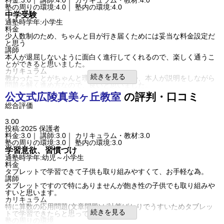
料金:3.0｜ 講師:4.0｜ カリキュラム・教材:4.0
口コミ投稿者ID:2639513
成績/偏差値推移
入塾時:
平均
→
入塾後:
平均
塾の周りの環境:4.0｜ 塾内の環境:4.0
不適切な口コミを報告する
塾の雰囲気
中学受験
おおたかの森教室の教室情報を見る
通塾時学年:小学生
自由
平均
厳しい
料金
口コミ投稿者ID:2625204
少人数制のため、ちゃんと目が行き届くためには妥当な料金設定だ
不適切な口コミを報告する
と思う
堺市駅前しののめ教室の教室情報を見る
講師
本人が退屈しないように面白く進行してくれるので、楽しく通うこ
とができると思いました。
カリキュラム
続きを見る
教わったことがちゃんと理解できているか、本人が説明をしながら
問題を解く進め方なので、良いと思いました。
塾の周りの環境
公文式
広陵真美ヶ丘教室
の評判・口コミ
大通りから一本入った所にあるので、治安は良いです。駐車場もち
総合評価
ゃんと確保されているので安心です。自宅から混んでなければ車で
10分程度で行くことができます。
塾内の環境
3.00
室内は、物が必要最低限で整頓されていました。
投稿:2025
保護者
静かで騒音もありません。
料金:3.0｜ 講師:3.0｜ カリキュラム・教材:3.0
入塾理由
塾の周りの環境:3.0｜ 塾内の環境:3.0
なかなか先生と本人の相性が難しいのですが、本人が意欲的なため
学習意欲、習慣づけ
入塾を決めました。
通塾時学年:幼児～小学生
良いところや要望
料金
先生がほめて伸ばしてくれるので、楽しく通うことができそうで
タブレットで学習できて子供も取り組みやすくて、お手軽な為。
す。
講師
総合評価
タブレットですので特にありませんが飽き性の子供でも取り組みや
体験はしたが、これから本入塾でまだどうなるかわからないので。
すいと思います。
利用内容
カリキュラム
通っていた学校
公立小学校
特に算数の応用問題(文章問題)が計算ばかりでうすいためタブレッ
進学できた学校
公立小学校
続きを見る
トで学習できたらと思っています。
通塾の目的
中学受験
塾の周りの環境