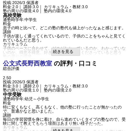
入塾理由
口コミ投稿者ID:2754402
投稿:2026/3
保護者
本人希望で入塾した。
不適切な口コミを報告する
料金:2.0｜ 講師:3.0｜ カリキュラム・教材:3.0
本人曰く、授業が楽しかったからとのこと。
小豆沢教室の教室情報を見る
塾の周りの環境:4.0｜ 塾内の環境:4.0
良いところや要望
高校受験
季節毎の講習料金がわからなず、それでも必須というのは少し困り
通塾時学年:中学生
ました。
料金
総合評価
息子の時と比べて、どこの塾の塾代も値上がったなぁと感じます。
保護者としては色々思うことはあるが、通うのは子どもなので子ど
講師
もの評価に準じた。
子供が楽しく通ってくれているので、子供のことをちゃんと見てく
利用内容
れているんだと思う。
通っていた学校
公立中学校
カリキュラム
進学できた学校
公立中学校
子供のペースに合わせて、どこがわかっているのか、わかっていな
通塾の目的
高校受験
続きを見る
いのか、得意不得意、好き嫌いを理解してくださっていると思う
通塾頻度
週2日
塾の周りの環境
1日あたりの授業時間
2～3時間
人通りがあるし、夜遅い時間になっても、駅が近いのでありがたい
公文式
成績/偏差値変化
長野西教室
STAY
の評判・口コミ
です。また、道路も広いので私も迎えに行きやすいです。
成績/偏差値推移
入塾時:
平均
→
入塾後:
平均
総合評価
塾内の環境
塾の雰囲気
教室内がとても静かでびっくりしました。外の雑音が入ってこない
自由
ので、集中出来るなぁと感じました。
平均
厳しい
2.50
口コミ投稿者ID:2754004
入塾理由
投稿:2026/3
保護者
不適切な口コミを報告する
本人の希望です。行きたいと思える高校がみつかったので、勉強す
料金:3.0｜ 講師:2.0｜ カリキュラム・教材:3.0
南部小東教室の教室情報を見る
る気になってくれました。
塾の周りの環境:1.0｜ 塾内の環境:2.0
良いところや要望
中学受験
先生が、ひとりひとりとちゃんと向き合ってくれていると感じまし
通塾時学年:幼児～小学生
た。
料金
総合評価
特に安くもなく、高くもなく、他の塾に行ったことが無かったの
最初って、お互い探り合いなので、通い始めたばかりなので、期待
で、普通かなと思いました。
値を込めました。
講師
利用内容
毎日の学習習慣を身に着け、自ら進めていくタイプの塾なので、受
通っていた学校
公立中学校
験に関して教えてもらう場面はあまり無い様子だった。
進学できた学校
公立中学校
カリキュラム
通塾の目的
高校受験
続きを見る