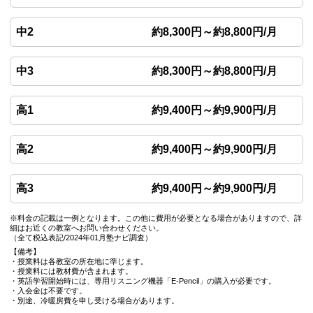
中2
約8,300円～約8,800円/月
中3
約8,300円～約8,800円/月
高1
約9,400円～約9,900円/月
高2
約9,400円～約9,900円/月
高3
約9,400円～約9,900円/月
※料金の記載は一例となります。この他に費用が必要となる場合がありますので、詳
細はお近くの教室へお問い合わせください。
（全て税込表記/2024年01月塾ナビ調査）
【備考】
・授業料は各教室の所在地に準じます。
・授業料には教材費が含まれます。
・英語学習開始時には、専用リスニング機器「E-Pencil」の購入が必要です。
・入会金は不要です。
・別途、冷暖房費を申し受ける場合があります。