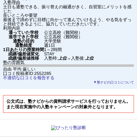
入塾理由
土日も通塾できる、振り替えの融通がきく、自習室にメリットを感
じた
良いところや要望
最後まで諦めずに目標に向かって進んでいけるよう、やる気をずっ
と持続できるように、協力していただきたいです。
利用内容
通っていた学校
公立高校（難関校）
進学できた学校
公立高校（難関校）
通塾の目的
大学受験
通塾頻度
週1日
1日あたりの授業時間
1～2時間
成績/偏差値変化
STAY
成績/偏差値推移
入塾時:
上位
→
入塾後:
上位
塾の雰囲気
自由
平均
厳しい
口コミ投稿者ID:2552285
不適切な口コミを報告する
塾ナビの口コミについて
公文式は、塾ナビからの資料請求サービスを行っておりません。
また現在実施中の入塾キャンペーンの対象外となります。