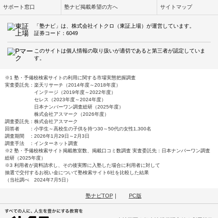
サポート窓口
塾ナビ掲載希望の方へ
サイトマップ
「塾ナビ」は、株式会社イトクロ（東証上場）が運営しています。
証券コード：6049
このサイトは個人情報の取り扱いが適切であると第三者が認定していま
す。
※1 塾・予備校検索サイトの利用に関する市場実態把握調査
実査委託先：楽天リサーチ（2014年度～2018年度）
インテージ（2019年度～2022年度）
セレス（2023年度～2024年度）
日本ナンバーワン調査総研（2025年度）
株式会社アスマーク（2026年度）
調査委託先：株式会社アスマーク
回答者 ：小学生～高校生の子供を持つ30～50代の女性1,300名
調査期間 ：2026年1月29日～2月3日
調査手法 ：インターネット調査
※2 塾・予備校検索サイト掲載教室数、掲載口コミ数調査 実査委託先：日本ナンバーワン調査
総研（2025年度）
※3 利用者が資料請求し、その後実際に入塾した場合に利用者に対して
抽選で交付するお祝い金について塾検索サイト6社を比較した結果
（当社調べ 2024年7月5日）
塾ナビTOP
｜
PC版