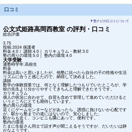
口コミ
塾ナビの口コミについて
公文式
姫路高岡西教室
の評判・口コミ
総合評価
3.75
投稿:2024
保護者
料金:4.0｜ 講師:4.0｜ カリキュラム・教材:3.0
塾の周りの環境:5.0｜ 塾内の環境:4.0
大学受験
通塾時学年:高校生
料金
料金は高いと思いましたが、他塾に比べたら自分の子の性格や生活
リズムに合うと感じたので、納得して決めました。
講師
数学の体験授業では、何となく理解したつもりでいたところが、学
校の先生より分かりやすくてきちんと理解できたそうです。
カリキュラム
個人の状況に合わせて、自習も含めて管理して進めていただけると
いうところにとても期待しています。
塾の周りの環境
近くにゲームセンターなどがあったら、誘惑に負けないか心配です
が、駅から塾までの道にはないので、安心しました。
駅からも近く、コンビニも隣にあって、便利です。
塾内の環境
たまに生徒さん同士で話す声が聞こえるそうですが、だいたいは静
かなようです。