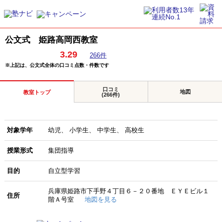
公文式 姫路高岡西教室
3.29
266件
※上記は、公文式全体の口コミ点数・件数です
口コミ
地図
教室トップ
(266件)
対象学年
幼児
小学生
中学生
高校生
授業形式
集団指導
目的
自立型学習
兵庫県姫路市下手野４丁目６－２０番地 ＥＹＥビル１
住所
階Ａ号室
地図を見る