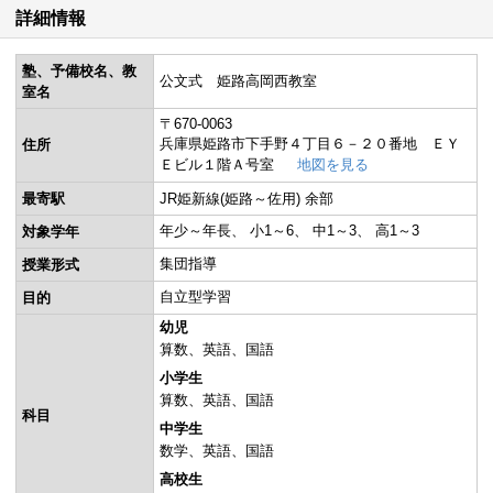
詳細情報
塾、予備校名、教
公文式 姫路高岡西教室
室名
〒670-0063
兵庫県姫路市下手野４丁目６－２０番地 ＥＹ
住所
Ｅビル１階Ａ号室
地図を見る
最寄駅
JR姫新線(姫路～佐用) 余部
年少～年長
小1～6
中1～3
高1～3
対象学年
集団指導
授業形式
自立型学習
目的
幼児
算数
英語
国語
小学生
算数
英語
国語
科目
中学生
数学
英語
国語
高校生