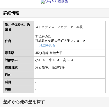
詳細情報
塾、予備校名、教
ストゥデンス・アカデミア 本校
室名
〒319-3526
茨城県久慈郡大子町大子２７９－５
住所
地図を見る
最寄駅
JR水郡線 常陸大子
小1～6
中1～3
高1～3
対象学年
集団指導
個別指導
授業形式
目的
-
科目
-
特徴
-
塾名から他の塾を探す