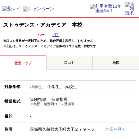
ストゥデンス・アカデミア 本校
-.--
2件
※口コミ件数が一定以下のため、総合評価を表示しておりません
※上記は、ストゥデンス・アカデミア全体の口コミ点数・件数です
口コミ
地図
教室トップ
対象学年
小学生
中学生
高校生
集団指導
個別指導
授業形式
※集団・個別両コース受講可
目的
-
住所
茨城県久慈郡大子町大子２７９－５
地図を見る