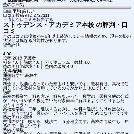
成績/偏差値推移
入塾時:
平均
→
入塾後:
平均よりやや上
塾の雰囲気
自由
平均
厳しい
口コミ投稿者ID:2727111
不適切な口コミを報告する
ストゥデンス・アカデミア
本校
の評判・口
コミ
この口コミは投稿から5年以上経過している情報のため、現在の塾の
状況とは異なる可能性が有ります。
総合評価
4.00
投稿:2018
保護者
料金:4.0｜ 講師:4.0｜ カリキュラム・教材:4.0
塾の周りの環境:4.0｜ 塾内の環境:4.0
大学受験
通塾時学年:高校生
料金
料金は、以前に通っていた塾よりも安いです。教材費は、高校で使
用している教材を使用しているのでかかりませんでした。
講師
高校の授業で 解き方が 解らなかった 数学の 因数分解の公式
が 分かりやすく教えていただき簡単に解けるようになりました
カリキュラム
高校進学後、二年に進級するときに 学科を選択しなければなら
ず どうすれば 良いか アドバイスを頂け ためになりそうです
塾の周りの環境
交通の便は 駅から 徒歩で ５分程度です。高校の同級生も 居
るので 楽しいです
塾内の環境
教室は、二階で 楽しい雰囲気です。設備も整っているので不満は