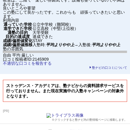
ありません。
良いところや要望
この塾にして良かったです。これからも 頑張っていきたいと思い
ます。
利用内容
通っていた学校
公立中学校（難関校）
進学できた学校
公立高校（中堅/上位校）
通塾の目的
大学受験
目的の達成度
達成できた
成績/偏差値変化
STAY
成績/偏差値推移
入塾時:
平均よりやや上
→
入塾後:
平均よりやや上
塾の雰囲気
自由
平均
厳しい
口コミ投稿者ID:2145909
不適切な口コミを報告する
塾ナビの口コミについて
ストゥデンス・アカデミアは、塾ナビからの資料請求サービスを
行っておりません。また現在実施中の入塾キャンペーンの対象外
となります。
[PR]
※クリックすると塾ナビ内の塾情報ページに移動します。