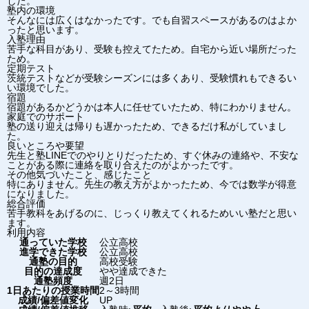
した。
塾内の環境
そんなには広くはなかったです。でも自習スペースがあるのはよか
ったと思います。
入塾理由
苦手な科目があり、受験も控えてたため。自宅から近い場所だった
ため。
定期テスト
茨統テストなどが受験シーズンには多くあり、受験慣れもできるい
い環境でした。
宿題
宿題があるかどうかは本人に任せていたため、特にわかりません。
家庭でのサポート
塾の送り迎えは帰りも遅かったため、できるだけ私がしていまし
た。
良いところや要望
先生と塾LINEでのやりとりだったため、すぐ休みの連絡や、不安な
ことがある際に連絡を取り合えたのがよかったです。
その他気づいたこと、感じたこと
特にありません。先生の教え方がよかったため、今では数学が得意
になりました。
総合評価
苦手教科をあげるのに、じっくり教えてくれるためいい塾だと思い
ます。
利用内容
通っていた学校
公立高校
進学できた学校
公立高校
通塾の目的
高校受験
目的の達成度
やや達成できた
通塾頻度
週2日
1日あたりの授業時間
2～3時間
成績/偏差値変化
UP