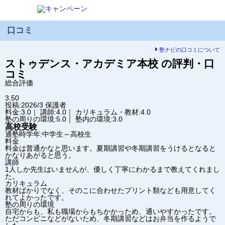
口コミ
塾ナビの口コミについて
ストゥデンス・アカデミア
本校
の評判・口
コミ
総合評価
3.50
投稿:2026/3
保護者
料金:3.0｜ 講師:4.0｜ カリキュラム・教材:4.0
塾の周りの環境:5.0｜ 塾内の環境:3.0
高校受験
通塾時学年:中学生～高校生
料金
料金は普通かなと思います。夏期講習や冬期講習をうけるとなると
かなりあがると思う。
講師
1人しか先生はいませんが、優しく丁寧にわかるまで教えてくれまし
た。
カリキュラム
教材ばかりでなく、そのこに合わせたプリント類なども用意してく
れてよかったです。
塾の周りの環境
自宅からも、私も職場からもちかかっため、通いやすかったです。
ただコンビニなどがないため、冬期講習などはお弁当を作るようで