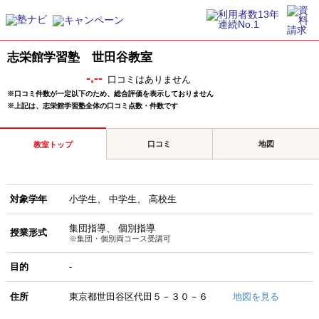
志栄館学習塾 世田谷教室
-.--
口コミはありません
※口コミ件数が一定以下のため、総合評価を表示しておりません
※上記は、志栄館学習塾全体の口コミ点数・件数です
口コミ
地図
教室トップ
対象学年
小学生
中学生
高校生
集団指導
個別指導
授業形式
※集団・個別両コース受講可
目的
-
住所
東京都世田谷区代田５－３０－６
地図を見る