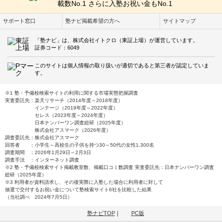
サポート窓口
塾ナビ掲載希望の方へ
サイトマップ
「塾ナビ」は、株式会社イトクロ（東証上場）が運営しています。
証券コード：6049
このサイトは個人情報の取り扱いが適切であると第三者が認定していま
す。
※1 塾・予備校検索サイトの利用に関する市場実態把握調査
実査委託先：楽天リサーチ（2014年度～2018年度）
インテージ（2019年度～2022年度）
セレス（2023年度～2024年度）
日本ナンバーワン調査総研（2025年度）
株式会社アスマーク（2026年度）
調査委託先：株式会社アスマーク
回答者 ：小学生～高校生の子供を持つ30～50代の女性1,300名
調査期間 ：2026年1月29日～2月3日
調査手法 ：インターネット調査
※2 塾・予備校検索サイト掲載教室数、掲載口コミ数調査 実査委託先：日本ナンバーワン調査
総研（2025年度）
※3 利用者が資料請求し、その後実際に入塾した場合に利用者に対して
抽選で交付するお祝い金について塾検索サイト6社を比較した結果
（当社調べ 2024年7月5日）
塾ナビTOP
｜
PC版