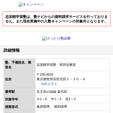
志栄館学習塾は、塾ナビからの資料請求サービスを行っておりま
せん。また現在実施中の入塾キャンペーンの対象外となります。
詳細情報
塾、予備校名、教
志栄館学習塾 世田谷教室
室名
〒155-0033
東京都世田谷区代田５－３０－６
住所
地図を見る
最寄駅
京王井の頭線 新代田
小1～6
中1～3
高1～3
対象学年
集団指導
個別指導
授業形式