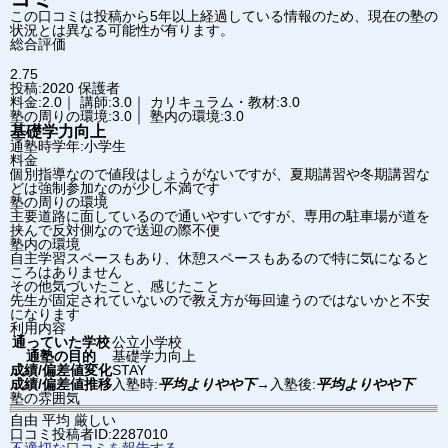
この口コミは投稿から5年以上経過している情報のため、現在の塾の
状況とは異なる可能性が有ります。
総合評価
2.75
投稿:2020
保護者
料金:2.0｜ 講師:3.0｜ カリキュラム・教材:3.0
塾の周りの環境:3.0｜ 塾内の環境:3.0
基礎学力向上
通塾時学年:小学生
料金
個別指導なので値段はしょうがないですが、夏期講習や冬期講習な
どは強制参加なのが少し不満です
塾の周りの環境
主要道路に面しているので通いやすいですが、専用の駐車場が道を
挟んで反対側なので送迎の際不便
塾内の環境
自主学習スペースもあり、休憩スペースもあるので特に気になると
ころはありません
その他気づいたこと、感じたこと
先生が固定されていないので教え方が毎回違うのではないかと不安
になります
利用内容
通っていた学校
公立小学校
通塾の目的
基礎学力向上
成績/偏差値変化
STAY
成績/偏差値推移
入塾時:
平均よりやや下
→
入塾後:
平均よりやや下
塾の雰囲気
自由
平均
厳しい
口コミ投稿者ID:2287010
不適切な口コミを報告する