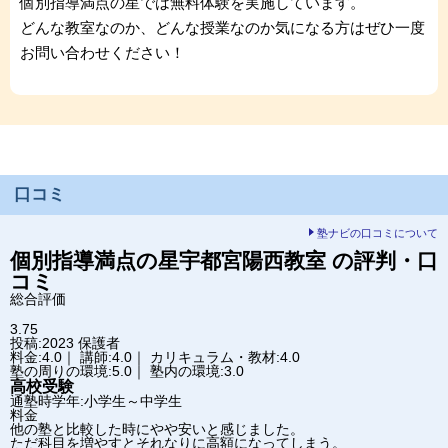
個別指導満点の星では無料体験を実施しています。
どんな教室なのか、どんな授業なのか気になる方はぜひ一度
お問い合わせください！
口コミ
塾ナビの口コミについて
個別指導満点の星
宇都宮陽西教室
の評判・口
コミ
総合評価
3.75
投稿:2023
保護者
料金:4.0｜ 講師:4.0｜ カリキュラム・教材:4.0
塾の周りの環境:5.0｜ 塾内の環境:3.0
高校受験
通塾時学年:小学生～中学生
料金
他の塾と比較した時にやや安いと感じました。
ただ科目を増やすとそれなりに高額になってしまう。