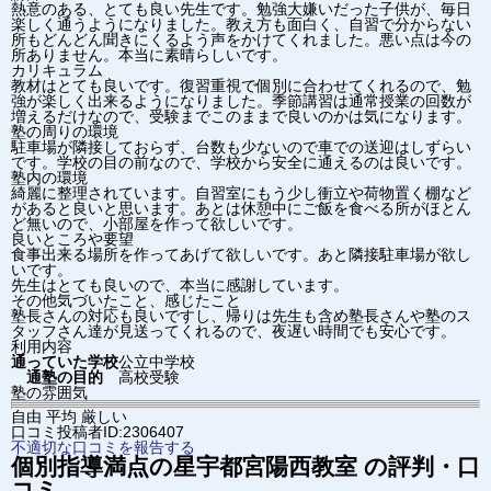
熱意のある、とても良い先生です。勉強大嫌いだった子供が、毎日
楽しく通うようになりました。教え方も面白く、自習で分からない
所もどんどん聞きにくるよう声をかけてくれました。悪い点は今の
所ありません。本当に素晴らしいです。
カリキュラム
教材はとても良いです。復習重視で個別に合わせてくれるので、勉
強が楽しく出来るようになりました。季節講習は通常授業の回数が
増えるだけなので、受験までこのままで良いのかは気になります。
塾の周りの環境
駐車場が隣接しておらず、台数も少ないので車での送迎はしずらい
です。学校の目の前なので、学校から安全に通えるのは良いです。
塾内の環境
綺麗に整理されています。自習室にもう少し衝立や荷物置く棚など
があると良いと思います。あとは休憩中にご飯を食べる所がほとん
ど無いので、小部屋を作って欲しいです。
良いところや要望
食事出来る場所を作ってあげて欲しいです。あと隣接駐車場が欲し
いです。
先生はとても良いので、本当に感謝しています。
その他気づいたこと、感じたこと
塾長さんの対応も良いですし、帰りは先生も含め塾長さんや塾のス
タッフさん達が見送ってくれるので、夜遅い時間でも安心です。
利用内容
通っていた学校
公立中学校
通塾の目的
高校受験
塾の雰囲気
自由
平均
厳しい
口コミ投稿者ID:2306407
不適切な口コミを報告する
個別指導満点の星
宇都宮陽西教室
の評判・口
コミ