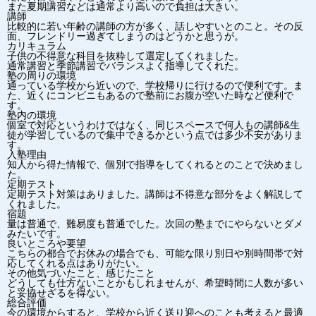
また夏期講習などは通常より高いので負担は大きい。
講師
比較的に若い年齢の講師の方が多く、話しやすいとのこと。その反
面、フレンドリー過ぎてしまうのはどうかと思うが。
カリキュラム
子供の不得意な科目を抜粋して選定してくれました。
通常講習と季節講習でバランスよく指導してくれた。
塾の周りの環境
通っている学校から近いので、学校帰りに行けるので便利です。ま
た、近くにコンビニもあるので塾前にお腹が空いた時など便利で
す。
塾内の環境
個室で対応というわけではなく、同じスペースで何人もの講師&生
徒が学習しているので集中できるかという点では多少不安がありま
す。
入塾理由
知人から得た情報で、個別で指導をしてくれるとのことで決めまし
た。
定期テスト
定期テスト対策はありました。講師は不得意な部分をよく解説して
くれました。
宿題
量は普通で、難易度も普通でした。次回の塾までにやらないとダメ
みたいです。
良いところや要望
こちらの都合でお休みの場合でも、可能な限り別日や別時間帯で対
応してくれる点はありがたい。
その他気づいたこと、感じたこと
どうしても仕方ないことかもしれませんが、希望時間に人数が多い
と妥協せざるを得ない。
総合評価
今の環境からすると、学校から近く送り迎へのことも考えると最適