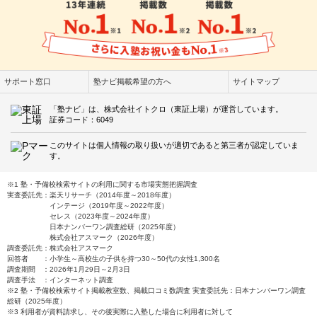
サポート窓口
塾ナビ掲載希望の方へ
サイトマップ
「塾ナビ」は、株式会社イトクロ（東証上場）が運営しています。
証券コード：6049
このサイトは個人情報の取り扱いが適切であると第三者が認定していま
す。
※1 塾・予備校検索サイトの利用に関する市場実態把握調査
実査委託先：楽天リサーチ（2014年度～2018年度）
インテージ（2019年度～2022年度）
セレス（2023年度～2024年度）
日本ナンバーワン調査総研（2025年度）
株式会社アスマーク（2026年度）
調査委託先：株式会社アスマーク
回答者 ：小学生～高校生の子供を持つ30～50代の女性1,300名
調査期間 ：2026年1月29日～2月3日
調査手法 ：インターネット調査
※2 塾・予備校検索サイト掲載教室数、掲載口コミ数調査 実査委託先：日本ナンバーワン調査
総研（2025年度）
※3 利用者が資料請求し、その後実際に入塾した場合に利用者に対して