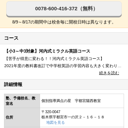
0078-600-416-372（無料）
8/9～8/17の期間中は校舎毎に開校日時は異なります。
コース
【小3～中3対象】河内式ミラクル英語コース
【苦手が得意に変わる！！河内式ミラクル英語コース】
2021年度の教科書改訂で中学校英語の学習内容も大きく変わりま
した。
続きを読む
＜対象学年＞小3～6、中1～3
覚える単語数も今までの倍となり、文法内容も前年度までは高校
詳細情報
＜授業形式＞個別指導
でやっていた内容を中学校で習うことに。
＜科目＞英語
そこで個別指導満点の星では、英語が苦手なすべての小学3～中3
塾、予備校名、教
個別指導満点の星 宇都宮陽西教室
対象に「河内式ミラクル英語コース」を開講！
室名
アカデミー・グループの個別指導だから実現できる独自の英語指
〒320-0047
導メソッドで、苦手な英語を得意にして通知表で「3・4・5」を目
栃木県宇都宮市一の沢２－１６－１８
住所
地図を見る
指します。