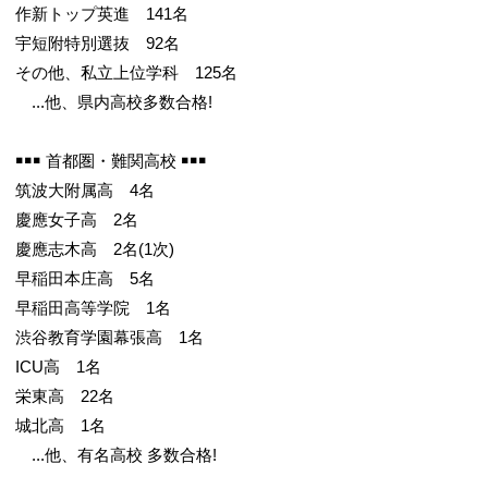
作新トップ英進 141名
宇短附特別選抜 92名
その他、私立上位学科 125名
...他、県内高校多数合格!
￭￭￭ 首都圏・難関高校 ￭￭￭
筑波大附属高 4名
慶應女子高 2名
慶應志木高 2名(1次)
早稲田本庄高 5名
早稲田高等学院 1名
渋谷教育学園幕張高 1名
ICU高 1名
栄東高 22名
城北高 1名
...他、有名高校 多数合格!