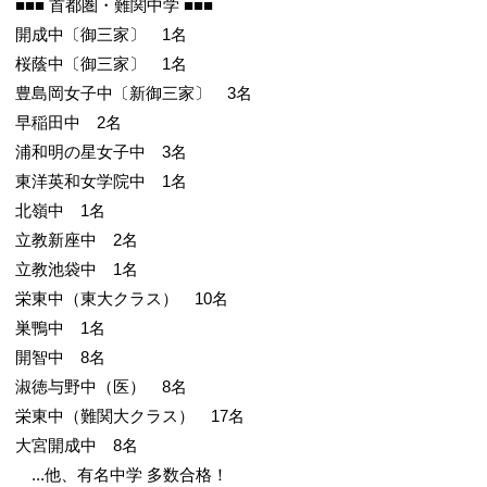
■■■ 首都圏・難関中学 ■■■
開成中〔御三家〕 1名
桜蔭中〔御三家〕 1名
豊島岡女子中〔新御三家〕 3名
早稲田中 2名
浦和明の星女子中 3名
東洋英和女学院中 1名
北嶺中 1名
立教新座中 2名
立教池袋中 1名
栄東中（東大クラス） 10名
巣鴨中 1名
開智中 8名
淑徳与野中（医） 8名
栄東中（難関大クラス） 17名
大宮開成中 8名
...他、有名中学 多数合格！