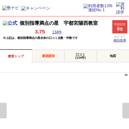
個別指導満点の星 宇都宮陽西教室
宇都宮市
9
位
3.75
134件
カテゴリ
※上記は、個別指導満点の星全体の口コミ点数・件数です
個別指導
口コミ
夏期講習
地図
教室トップ
(134件)