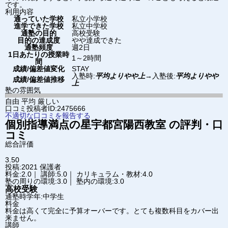
です。
利用内容
通っていた学校
私立小学校
進学できた学校
私立中学校
通塾の目的
高校受験
目的の達成度
やや達成できた
通塾頻度
週2日
1日あたりの授業時
1～2時間
間
成績/偏差値変化
STAY
入塾時:
平均よりやや上
→
入塾後:
平均よりやや
成績/偏差値推移
上
塾の雰囲気
自由
平均
厳しい
口コミ投稿者ID:2475666
不適切な口コミを報告する
個別指導満点の星
宇都宮陽西教室
の評判・口
コミ
総合評価
3.50
投稿:2021
保護者
料金:2.0｜ 講師:5.0｜ カリキュラム・教材:4.0
塾の周りの環境:3.0｜ 塾内の環境:3.0
高校受験
通塾時学年:中学生
料金
料金は高くて完全に予算オーバーです。とても複数科目をカバー出
来ません。
講師