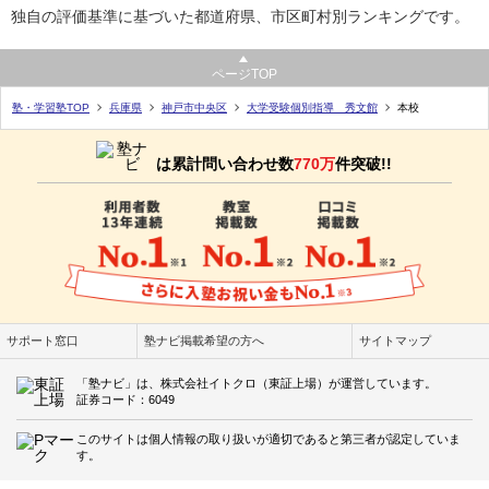
独自の評価基準に基づいた都道府県、市区町村別ランキングです。
ページTOP
塾・学習塾TOP
兵庫県
神戸市中央区
大学受験個別指導 秀文館
本校
は累計問い合わせ数
770万
件突破!!
サポート窓口
塾ナビ掲載希望の方へ
サイトマップ
「塾ナビ」は、株式会社イトクロ（東証上場）が運営しています。
証券コード：6049
このサイトは個人情報の取り扱いが適切であると第三者が認定していま
す。