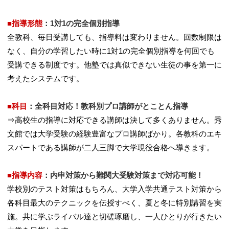
■指導形態
：1対1の完全個別指導
全教科、毎日受講しても、指導料は変わりません。回数制限は
なく、自分の学習したい時に1対1の完全個別指導を何回でも
受講できる制度です。他塾では真似できない生徒の事を第一に
考えたシステムです。
■科目
：
全科目対応！教科別プロ講師がとことん指導
⇒高校生の指導に対応できる講師は決して多くありません。秀
文館では大学受験の経験豊富なプロ講師ばかり。各教科のエキ
スパートである講師が二人三脚で大学現役合格へ導きます。
■指導内容
：
内申対策から難関大受験対策まで対応可能！
学校別のテスト対策はもちろん、大学入学共通テスト対策から
各科目最大のテクニックを伝授すべく、夏と冬に特別講習を実
施。共に学ぶライバル達と切磋琢磨し、一人ひとりが行きたい