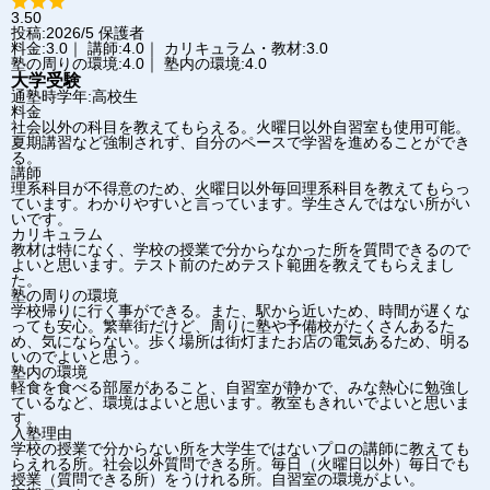
3.50
投稿:2026/5
保護者
料金:3.0｜ 講師:4.0｜ カリキュラム・教材:3.0
塾の周りの環境:4.0｜ 塾内の環境:4.0
大学受験
通塾時学年:高校生
料金
社会以外の科目を教えてもらえる。火曜日以外自習室も使用可能。
夏期講習など強制されず、自分のペースで学習を進めることができ
る。
講師
理系科目が不得意のため、火曜日以外毎回理系科目を教えてもらっ
ています。わかりやすいと言っています。学生さんではない所がい
いです。
カリキュラム
教材は特になく、学校の授業で分からなかった所を質問できるので
よいと思います。テスト前のためテスト範囲を教えてもらえまし
た。
塾の周りの環境
学校帰りに行く事ができる。また、駅から近いため、時間が遅くな
っても安心。繁華街だけど、周りに塾や予備校がたくさんあるた
め、気にならない。歩く場所は街灯またお店の電気あるため、明る
いのでよいと思う。
塾内の環境
軽食を食べる部屋があること、自習室が静かで、みな熱心に勉強し
ているなど、環境はよいと思います。教室もきれいでよいと思いま
す。
入塾理由
学校の授業で分からない所を大学生ではないプロの講師に教えても
らえれる所。社会以外質問できる所。毎日（火曜日以外）毎日でも
授業（質問できる所）をうけれる所。自習室の環境がよい。