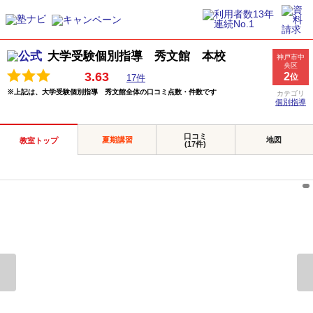
大学受験個別指導 秀文館 本校
神戸市中
央区
3.63
2
位
17件
※上記は、大学受験個別指導 秀文館全体の口コミ点数・件数です
カテゴリ
個別指導
口コミ
夏期講習
地図
教室トップ
(17件)