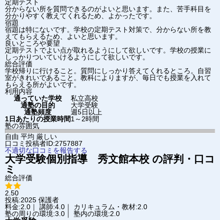
定期テスト
分からない所を質問できるのがよいと思います。また、苦手科目を
分かりやすく教えてくれるため、よかったです。
宿題
宿題は特にないです。学校の定期テスト対策で、分からない所を教
えてもらえるため、よいと思います。
良いところや要望
定期テストでよい点が取れるようにして欲しいです。学校の授業に
しっかりついていけるようにして欲しいです。
総合評価
学校帰りに行けること。質問にしっかり答えてくれるところ。自習
室がきれいであること。教科によりますが、毎日でも授業を入れて
もらえる所がよいです。
利用内容
通っていた学校
私立高校
通塾の目的
大学受験
通塾頻度
週5日以上
1日あたりの授業時間
1～2時間
塾の雰囲気
自由
平均
厳しい
口コミ投稿者ID:2757887
不適切な口コミを報告する
大学受験個別指導 秀文館
本校
の評判・口コ
ミ
総合評価
2.50
投稿:2025
保護者
料金:2.0｜ 講師:4.0｜ カリキュラム・教材:2.0
塾の周りの環境:3.0｜ 塾内の環境:2.0