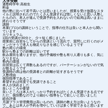
大学受験
通塾時学年:高校生
料金
他の塾に比べて若干高いとは思いましたが、授業を受け放題なスタ
イルと説明されたのでたくさん受講すれば惜しくないと思い入塾し
たものの、本人が進んで受講予約を入れないので結局は高いままに
終わりそうです
講師
本業(プロ)の講師ということで、指導の仕方は良いと本人から聞い
ています
カリキュラム
1回の受講が30分と、少々短く感じました
授業前に自習をしてからの受講という流れで、質問しに行くのがメ
インだそうで本人も物足りなさを感じているようです
塾の周りの環境
駅から塾までの距離は近いです
飲み屋街を通りますが、他の予備校や塾も有り人通りも多く、気に
なりません
塾内の環境
自習室は広くて席数もあるのですが、パーテーションがないので気
が散るようです
受講時の席は他の受講者との距離が近すぎるそうです
入塾理由
個別指導であること
希望すれば何度でも受講できること
本人が決めました
良いところや要望
良いところは本人がしっかり予約すればたくさん受講できる点です
ただ、個別塾なのでより細かい指導をして欲しいと思いました
総合評価
月謝プラス管理費用は高いものの、講師の教え方は良いようなの
で、あとは本人が予約を増やしていけば多く学習できると思います