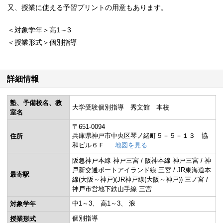
又、授業に使える予習プリントの用意もあります。
＜対象学年＞高1～3
＜授業形式＞個別指導
詳細情報
塾、予備校名、教
大学受験個別指導 秀文館 本校
室名
〒651-0094
兵庫県神戸市中央区琴ノ緒町５－５－１３ 協
住所
和ビル６Ｆ
地図を見る
阪急神戸本線 神戸三宮 / 阪神本線 神戸三宮 / 神
戸新交通ポートアイランド線 三宮 / JR東海道本
最寄駅
線(大阪～神戸)(JR神戸線(大阪～神戸)) 三ノ宮 /
神戸市営地下鉄山手線 三宮
中1～3
高1～3
浪
対象学年
個別指導
授業形式