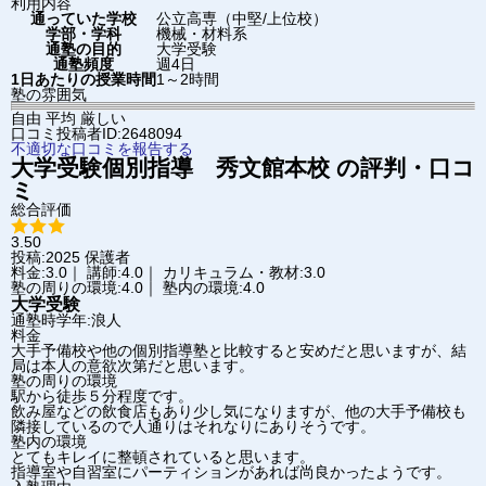
利用内容
通っていた学校
公立高専（中堅/上位校）
学部・学科
機械・材料系
通塾の目的
大学受験
通塾頻度
週4日
1日あたりの授業時間
1～2時間
塾の雰囲気
自由
平均
厳しい
口コミ投稿者ID:2648094
不適切な口コミを報告する
大学受験個別指導 秀文館
本校
の評判・口コ
ミ
総合評価
3.50
投稿:2025
保護者
料金:3.0｜ 講師:4.0｜ カリキュラム・教材:3.0
塾の周りの環境:4.0｜ 塾内の環境:4.0
大学受験
通塾時学年:浪人
料金
大手予備校や他の個別指導塾と比較すると安めだと思いますが、結
局は本人の意欲次第だと思います。
塾の周りの環境
駅から徒歩５分程度です。
飲み屋などの飲食店もあり少し気になりますが、他の大手予備校も
隣接しているので人通りはそれなりにありそうです。
塾内の環境
とてもキレイに整頓されていると思います。
指導室や自習室にパーティションがあれば尚良かったようです。