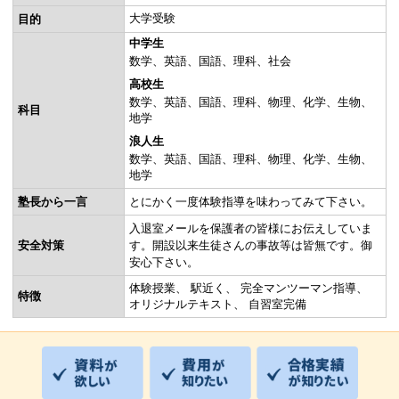
大学受験
目的
中学生
数学
英語
国語
理科
社会
高校生
数学
英語
国語
理科
物理
化学
生物
科目
地学
浪人生
数学
英語
国語
理科
物理
化学
生物
地学
塾長から一言
とにかく一度体験指導を味わってみて下さい。
入退室メールを保護者の皆様にお伝えしていま
安全対策
す。開設以来生徒さんの事故等は皆無です。御
安心下さい。
体験授業
駅近く
完全マンツーマン指導
特徴
オリジナルテキスト
自習室完備