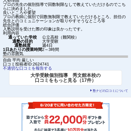
入塾理由
プロの先生の個別指導で回数制限なしで教えていただけるのでこち
らに決めました。
良いところや要望
プロの教師に個別で回数無制限で教えていただけるところ、担任の
先生とのコミュニケーションが取りやすそうなところ等
総合評価
入塾説明を受けた際の印象は良かったです。
利用内容
通っていた学校
公立高校（難関校）
通塾の目的
大学受験
通塾頻度
週4日
1日あたりの授業時間
2～3時間
塾の雰囲気
自由
平均
厳しい
口コミ投稿者ID:2624741
不適切な口コミを報告する
大学受験個別指導 秀文館本校の
口コミをもっと見る（17件）
塾ナビの口コミについて