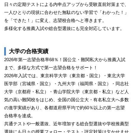
日々の定期テストによる内申点アップから受験直前対策まで、
一人ひとりの現状に合わせた無駄のない学習で「わかった！」
を「できた！」に変え、志望校合格へと導きます。
多様化する推薦入試や総合型選抜にも完全対応しています。
大学の合格実績
2026年第一志望合格率68％！国公立・難関私大から推薦入試
まで、多様な方式で第一志望合格をサポート！
2026年入試では、東京科学大学（東京都・国立）・東北大学
医学部（宮城県・国立）・九州大学（福岡県・国立）・同志社
大学（京都府・私立）・青山学院大学（東京都・私立）など人
気の高い難関校をはじめ、全国の国公立大・有名私立大へ多数
の進学実績があり、各都道府県平均で約60％以上の第一志望
合格率を達成。
共通テストや一般選抜、近年増加する総合型選抜や学校推薦型
選抜にも日々の授業フォロー・テスト・評定対策は欠かせませ