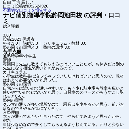
自由
平均
厳しい
口コミ投稿者ID:2624926
不適切な口コミを報告する
ナビ個別指導学院
静岡池田校
の評判・口コ
ミ
総合評価
3.00
投稿:2023
保護者
料金:3.0｜ 講師:3.0｜ カリキュラム・教材:3.0
塾の周りの環境:4.0｜ 塾内の環境:3.0
苦手克服
通塾時学年:小学生
講師
毎回同じ先生に教えてもらえるのはいいことだが、お休みだと別の
先生になり相性が悪いときがあるので。
カリキュラム
小学生は教科書に沿ってやっていただければいいと思うので、教材
はあえて必要ないかと思った。
塾の周りの環境
自宅からは近いので通いやすいが、もう少し駐車場も教室も広いと
使いやすいのではないかと思う。自習室のスペースがもうすこし取
れるといい。
塾内の環境
クルマの通りが多い場所なので、騒音は多少あるかと思う。前がお
店なので音や光が気になりそう。
入塾理由
本人が通ってみたいと言ったので、やらせてみようと思ったから。
宿題
量は少なめなので多くしてもらえるよう頼んでいる。わりと少ない
気がします。