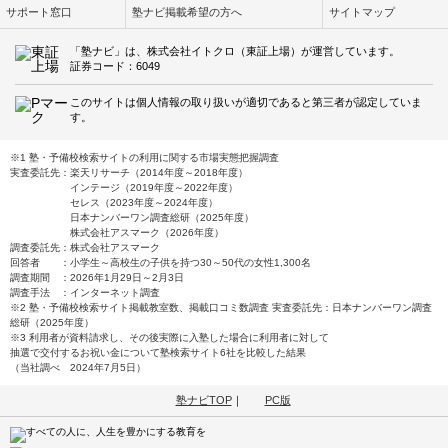
サポート窓口
塾ナビ掲載希望の方へ
サイトマップ
「塾ナビ」は、株式会社イトクロ（東証上場）が運営しています。
証券コード：6049
このサイトは個人情報の取り扱いが適切であると第三者が認定していま
す。
※1 塾・予備校検索サイトの利用に関する市場実態把握調査
実査委託先：楽天リサーチ（2014年度～2018年度）
インテージ（2019年度～2022年度）
セレス（2023年度～2024年度）
日本ナンバーワン調査総研（2025年度）
株式会社アスマーク（2026年度）
調査委託先：株式会社アスマーク
回答者 ：小学生～高校生の子供を持つ30～50代の女性1,300名
調査期間 ：2026年1月29日～2月3日
調査手法 ：インターネット調査
※2 塾・予備校検索サイト掲載教室数、掲載口コミ数調査 実査委託先：日本ナンバーワン調査
総研（2025年度）
※3 利用者が資料請求し、その後実際に入塾した場合に利用者に対して
抽選で交付するお祝い金について塾検索サイト6社を比較した結果
（当社調べ 2024年7月5日）
塾ナビTOP
｜
PC版