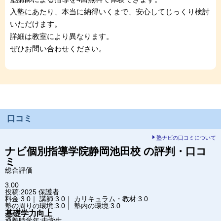
入塾にあたり、本当に納得いくまで、安心してじっくり検討
いただけます。
詳細は教室により異なります。
ぜひお問い合わせください。
口コミ
塾ナビの口コミについて
ナビ個別指導学院
静岡池田校
の評判・口コ
ミ
総合評価
3.00
投稿:2025
保護者
料金:3.0｜ 講師:3.0｜ カリキュラム・教材:3.0
塾の周りの環境:3.0｜ 塾内の環境:3.0
基礎学力向上
通塾時学年:中学生