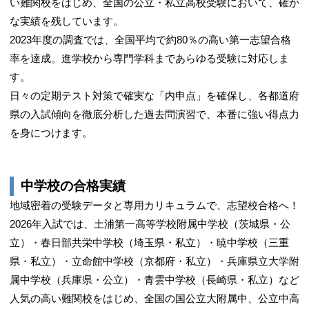
い難関校をはじめ、全国の公立・私立高校受験において、確か
な実績を残しています。
2023年度の調査では、全国平均で約80％の高い第一志望合格
率を達成。進学校から専門学科まであらゆる受験に対応しま
す。
日々の定期テスト対策で確実な「内申点」を確保し、各都道府
県の入試傾向を徹底分析した過去問演習で、本番に強い得点力
を身につけます。
中学校の合格実績
地域密着の受験データと専用カリキュラムで、志望校合格へ！
2026年入試では、土浦第一高等学校附属中学校（茨城県・公
立）・春日部共栄中学校（埼玉県・私立）・暁中学校（三重
県・私立）・立命館中学校（京都府・私立）・兵庫県立大学附
属中学校（兵庫県・公立）・青雲中学校（長崎県・私立）など
人気の高い難関校をはじめ、全国の国公立大附属中、公立中高