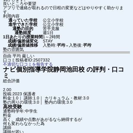
良いところや要望
アプリで連絡が取れるので日程の変更などはやりやすく助かりま
す。
利用内容
通っていた学校
公立小学校
進学できた学校
公立小学校
通塾の目的
苦手克服
通塾頻度
週1日
1日あたりの授業時間
1～2時間
成績/偏差値変化
STAY
成績/偏差値推移
入塾時:
平均
→
入塾後:
平均
塾の雰囲気
自由
平均
厳しい
口コミ投稿者ID:2507332
不適切な口コミを報告する
ナビ個別指導学院
静岡池田校
の評判・口コ
ミ
総合評価
2.00
投稿:2023
保護者
料金:1.0｜ 講師:1.0｜ カリキュラム・教材:3.0
塾の周りの環境:3.0｜ 塾内の環境:3.0
高校受験
通塾時学年:中学生
料金
高く、成績や点数があがるなら納得するが
何も変わらなかった為
講師
講師が若い