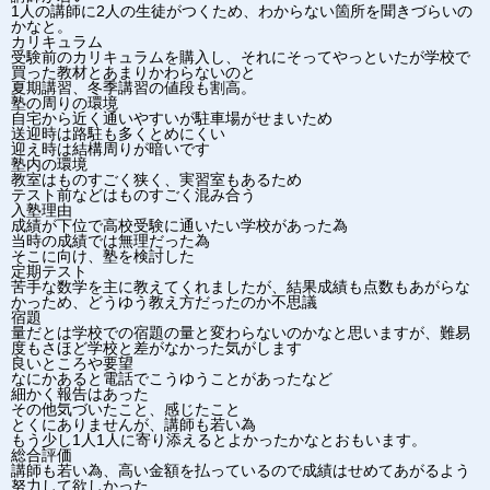
1人の講師に2人の生徒がつくため、わからない箇所を聞きづらいの
かなと。
カリキュラム
受験前のカリキュラムを購入し、それにそってやっといたが学校で
買った教材とあまりかわらないのと
夏期講習、冬季講習の値段も割高。
塾の周りの環境
自宅から近く通いやすいが駐車場がせまいため
送迎時は路駐も多くとめにくい
迎え時は結構周りが暗いです
塾内の環境
教室はものすごく狭く、実習室もあるため
テスト前などはものすごく混み合う
入塾理由
成績が下位で高校受験に通いたい学校があった為
当時の成績では無理だった為
そこに向け、塾を検討した
定期テスト
苦手な数学を主に教えてくれましたが、結果成績も点数もあがらな
かっため、どうゆう教え方だったのか不思議
宿題
量だとは学校での宿題の量と変わらないのかなと思いますが、難易
度もさほど学校と差がなかった気がします
良いところや要望
なにかあると電話でこうゆうことがあったなど
細かく報告はあった
その他気づいたこと、感じたこと
とくにありませんが、講師も若い為
もう少し1人1人に寄り添えるとよかったかなとおもいます。
総合評価
講師も若い為、高い金額を払っているので成績はせめてあがるよう
努力して欲しかった