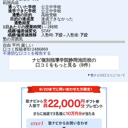
利用内容
通っていた学校
公立中学校
進学できた学校
公立中学校
通塾の目的
高校受験
目的の達成度
達成できなかった
通塾頻度
週2日
1日あたりの授業時間
1～2時間
成績/偏差値変化
STAY
成績/偏差値推移
入塾時:
下位
→
入塾後:
下位
塾の雰囲気
自由
平均
厳しい
口コミ投稿者ID:2486869
不適切な口コミを報告する
ナビ個別指導学院静岡池田校の
口コミをもっと見る（8件）
塾ナビの口コミについて