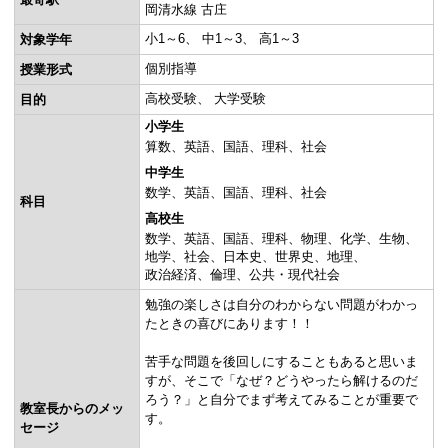
岡清水線 古庄
小1～6
中1～3
高1～3
対象学年
個別指導
授業形式
高校受験
大学受験
目的
小学生
算数
英語
国語
理科
社会
中学生
数学
英語
国語
理科
社会
科目
高校生
数学
英語
国語
理科
物理
化学
生物
地学
社会
日本史
世界史
地理
政治経済
倫理
公共・現代社会
勉強の楽しさは自分のわからない問題がわかっ
たときの喜びにあります！！
苦手な問題を後回しにすることもあると思いま
すが、そこで「なぜ？どうやったら解けるのだ
ろう？」と自分でまず考えてみることが重要で
教室長からのメッ
す。
セージ