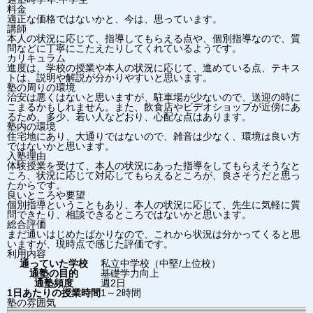
料金
適正な価格ではないかと、今は、思っています。
講師
本人の状況に応じて、指導してもらえる点や、個別指導なので、質
問などに丁寧にこたえたりしてくれているようです。
カリキュラム
進度は、学校の授業や本人の状況に応じて、進めている点、テキス
トは、説明や解説が分かりやすいと思います。
塾の周りの環境
治安は悪くはないと思いますが、駐車場が少ないので、送迎の時に
こまるかもしれません。また、飲食店やビデオショップが近傍にあ
るため、多少、若い人などおり、心配な点はあります。
塾内の環境
住宅地にあり、大通りではないので、雑音は少なく、環境は良い方
ではないかと思います。
入塾理由
体験授業を受けて、本人の状況にあった指導をしてもらえそうなと
ころ、状況に応じて対応してもらえるところが、良さそうだと思っ
たからです。
良いところや要望
個別指導ということもあり、本人の状況に応じて、先生に気軽に質
問できたり、相談できるところではないかと思います。
総合評価
まだ通いはじめたばかりなので、これから状況は分かってくると思
いますが、現時点で感じた評価です。
利用内容
通っていた学校
私立中学校（中堅/上位校）
通塾の目的
基礎学力向上
通塾頻度
週2日
1日あたりの授業時間
1～2時間
塾の雰囲気