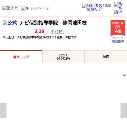
ナビ個別指導学院 静岡池田校
静岡市駿
河区
3.39
4
位
4,641件
※上記は、ナビ個別指導学院全体の口コミ点数・件数です
カテゴリ
個別指導
口コミ
地図
教室トップ
(4,641件)