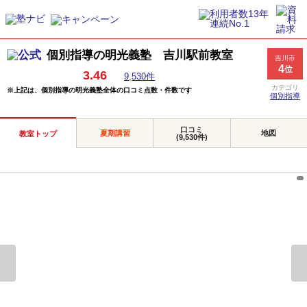
個別指導の明光義塾 吉川駅前教室
吉川市
4
位
3.46
9,530件
カテゴリ
※上記は、個別指導の明光義塾全体の口コミ点数・件数です
個別指導
口コミ
夏期講習
地図
教室トップ
(9,530件)