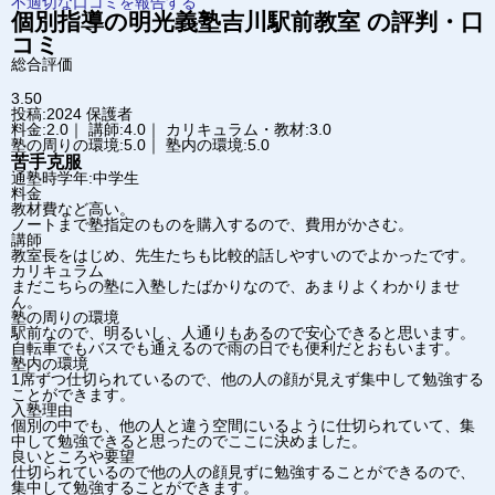
不適切な口コミを報告する
個別指導の明光義塾
吉川駅前教室
の評判・口
コミ
総合評価
3.50
投稿:2024
保護者
料金:2.0｜ 講師:4.0｜ カリキュラム・教材:3.0
塾の周りの環境:5.0｜ 塾内の環境:5.0
苦手克服
通塾時学年:中学生
料金
教材費など高い。
ノートまで塾指定のものを購入するので、費用がかさむ。
講師
教室長をはじめ、先生たちも比較的話しやすいのでよかったです。
カリキュラム
まだこちらの塾に入塾したばかりなので、あまりよくわかりませ
ん。
塾の周りの環境
駅前なので、明るいし、人通りもあるので安心できると思います。
自転車でもバスでも通えるので雨の日でも便利だとおもいます。
塾内の環境
1席ずつ仕切られているので、他の人の顔が見えず集中して勉強する
ことができます。
入塾理由
個別の中でも、他の人と違う空間にいるように仕切られていて、集
中して勉強できると思ったのでここに決めました。
良いところや要望
仕切られているので他の人の顔見ずに勉強することができるので、
集中して勉強することができます。