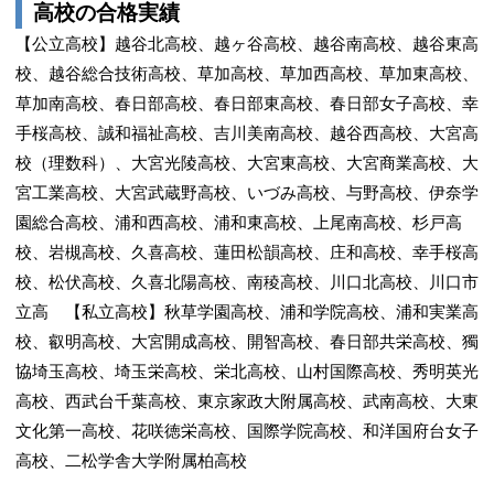
高校の合格実績
【公立高校】越谷北高校、越ヶ谷高校、越谷南高校、越谷東高
校、越谷総合技術高校、草加高校、草加西高校、草加東高校、
草加南高校、春日部高校、春日部東高校、春日部女子高校、幸
手桜高校、誠和福祉高校、吉川美南高校、越谷西高校、大宮高
校（理数科）、大宮光陵高校、大宮東高校、大宮商業高校、大
宮工業高校、大宮武蔵野高校、いづみ高校、与野高校、伊奈学
園総合高校、浦和西高校、浦和東高校、上尾南高校、杉戸高
校、岩槻高校、久喜高校、蓮田松韻高校、庄和高校、幸手桜高
校、松伏高校、久喜北陽高校、南稜高校、川口北高校、川口市
立高 【私立高校】秋草学園高校、浦和学院高校、浦和実業高
校、叡明高校、大宮開成高校、開智高校、春日部共栄高校、獨
協埼玉高校、埼玉栄高校、栄北高校、山村国際高校、秀明英光
高校、西武台千葉高校、東京家政大附属高校、武南高校、大東
文化第一高校、花咲徳栄高校、国際学院高校、和洋国府台女子
高校、二松学舎大学附属柏高校