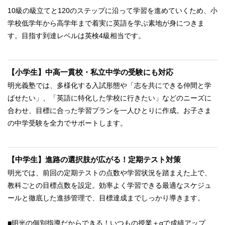
10級の級立てと120のステップに沿って学習を進めていくため、小
学校低学年から高学年まで着実に英語を学ぶ素地が身につきま
す。目指す到達レベルは英検4級相当です。
【小学生】中高一貫校・私立中学の受験にも対応
明光義塾では、多様化する入試形態や「志を共にできる仲間と学
ばせたい」、「英語に特化した学校に行きたい」などのニーズに
合わせ、目標に合った学習プランを一人ひとりに作成。お子さま
の中学受験を全力でサポートします。
【中学生】進路の選択肢が広がる！定期テスト対策
明光では、前回の定期テストの点数や学習状況を踏まえた上で、
教科ごとの目標点数を設定。効率よく学習できる最適なスケジュ
ールと徹底した進捗管理で、目標達成までしっかり導きます。
■明光の個別指導だからできる！いつもの授業＋αで成績アップ