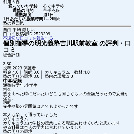
利用内容
通っていた学校
公立中学校
通塾の目的
苦手克服
通塾頻度
週1日
1日あたりの授業時間
1～2時間
塾の雰囲気
自由
平均
厳しい
口コミ投稿者ID:2523299
不適切な口コミを報告する
個別指導の明光義塾
吉川駅前教室
の評判・口
コミ
総合評価
3.50
投稿:2023
保護者
料金:4.0｜ 講師:3.0｜ カリキュラム・教材:4.0
塾の周りの環境:3.0｜ 塾内の環境:3.0
中学受験
通塾時学年:小学生
料金
塾を比べた時にだいたいどこも同じぐらいの金額だったので妥当か
なと。
講師
先生や塾の雰囲気はとてもよかったです
本人も楽しく通っていました
カリキュラム
カリキュラムは学校の授業にある程度あわせていたと思います
やる科目は本人の学力に合わせていました
塾の周りの環境