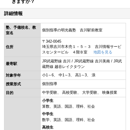
きますか？
詳細情報
塾、予備校名、教
個別指導の明光義塾 吉川駅前教室
室名
〒342-0045
埼玉県吉川市木売１－５－３ 吉川情報サービ
住所
スセンタービル ４階Ｂ室
地図を見る
JR武蔵野線 吉川 / JR武蔵野線 吉川美南 / JR武
最寄駅
蔵野線 越谷レイクタウン
小1～6
中1～3
高1～3
浪
対象学年
個別指導
授業形式
中学受験
高校受験
大学受験
映像授業
目的
小学生
算数
英語
国語
理科
社会
中学生
数学
英語
国語
理科
社会
高校生