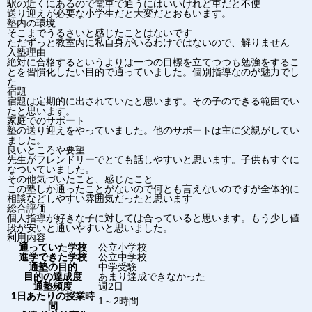
駅の近くにあるので電車で通うにはいいけれど車だと不便
送り迎えが必要な小学生だと大変だとおもいます。
塾内の環境
そこまでうるさいと感じたことはないです
ただずっと教室内に私自身がいるわけではないので、解りません
入塾理由
絶対に合格するというよりは一つの目標を立てつつも勉強をするこ
とを習慣化したい目的で通っていました。個別指導なのが魅力でし
た
宿題
宿題は定期的に出されていたと思います。その子のできる範囲でい
たと思います。
家庭でのサポート
塾の送り迎えをやっていました。他のサポートは主に父親がしてい
ました。
良いところや要望
先生がフレンドリーでとても話しやすいと思います。子供もすぐに
なついていました。
その他気づいたこと、感じたこと
この塾しか通ったことがないので何とも言えないのですが全体的に
相談などしやすい雰囲気だったと思います
総合評価
個人指導が好きな子に対しては合っていると思います。もう少し値
段が安いと通いやすいと思いました。
利用内容
通っていた学校
公立小学校
進学できた学校
公立中学校
通塾の目的
中学受験
目的の達成度
あまり達成できなかった
通塾頻度
週2日
1日あたりの授業時
1～2時間
間