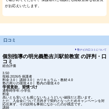
がお応えいたします。
口コミ
塾ナビの口コミについて
個別指導の明光義塾
吉川駅前教室
の評判・口
コミ
総合評価
3.50
投稿:2026/5
保護者
料金:3.0｜ 講師:3.0｜ カリキュラム・教材:4.0
塾の周りの環境:4.0｜ 塾内の環境:4.0
学習意欲、習慣づけ
通塾時学年:小学生
料金
高いとも安いとも感じないちょうどいい値段だと思います。
ただ、入会金について月跨ぎで契約となったためキャンペーンを対
応出来ず、その説明も事前になかったのが残念です。
講師