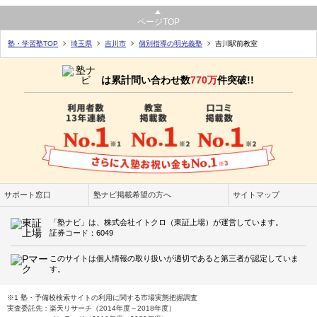
ページTOP
塾・学習塾TOP
埼玉県
吉川市
個別指導の明光義塾
吉川駅前教室
は累計問い合わせ数
770万
件突破!!
サポート窓口
塾ナビ掲載希望の方へ
サイトマップ
「塾ナビ」は、株式会社イトクロ（東証上場）が運営しています。
証券コード：6049
このサイトは個人情報の取り扱いが適切であると第三者が認定していま
す。
※1 塾・予備校検索サイトの利用に関する市場実態把握調査
実査委託先：楽天リサーチ（2014年度～2018年度）