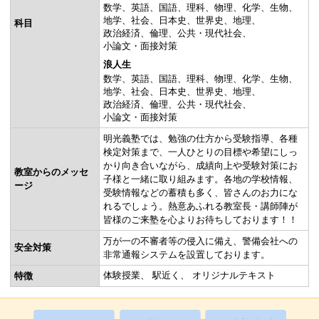
数学
英語
国語
理科
物理
化学
生物
地学
社会
日本史
世界史
地理
科目
政治経済
倫理
公共・現代社会
小論文・面接対策
浪人生
数学
英語
国語
理科
物理
化学
生物
地学
社会
日本史
世界史
地理
政治経済
倫理
公共・現代社会
小論文・面接対策
明光義塾では、勉強の仕方から受験指導、各種
検定対策まで、一人ひとりの目標や希望にしっ
かり向き合いながら、成績向上や受験対策にお
教室からのメッセ
子様と一緒に取り組みます。各地の学校情報、
ージ
受験情報などの蓄積も多く、皆さんのお力にな
れるでしょう。熱意あふれる教室長・講師陣が
皆様のご来塾を心よりお待ちしております！！
万が一の不審者等の侵入に備え、警備会社への
安全対策
非常通報システムを設置しております。
体験授業
駅近く
オリジナルテキスト
特徴