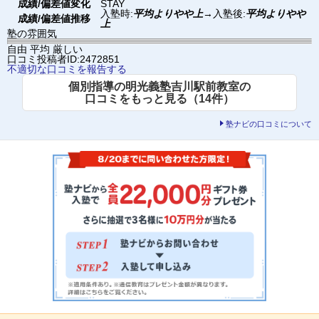
成績/偏差値変化
STAY
入塾時:
平均よりやや上
→
入塾後:
平均よりやや
成績/偏差値推移
上
塾の雰囲気
自由
平均
厳しい
口コミ投稿者ID:2472851
不適切な口コミを報告する
個別指導の明光義塾吉川駅前教室の
口コミをもっと見る（14件）
塾ナビの口コミについて