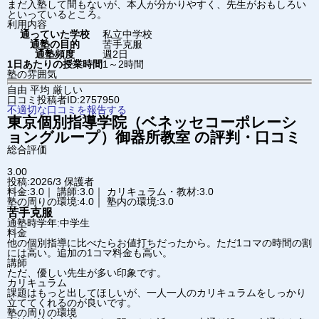
まだ入塾して間もないが、本人が分かりやすく、先生がおもしろい
といっているところ。
利用内容
通っていた学校
私立中学校
通塾の目的
苦手克服
通塾頻度
週2日
1日あたりの授業時間
1～2時間
塾の雰囲気
自由
平均
厳しい
口コミ投稿者ID:2757950
不適切な口コミを報告する
東京個別指導学院（ベネッセコーポレーシ
ョングループ）
御器所教室
の評判・口コミ
総合評価
3.00
投稿:2026/3
保護者
料金:3.0｜ 講師:3.0｜ カリキュラム・教材:3.0
塾の周りの環境:4.0｜ 塾内の環境:3.0
苦手克服
通塾時学年:中学生
料金
他の個別指導に比べたらお値打ちだったから。ただ1コマの時間の割
には高い。追加の1コマ料金も高い。
講師
ただ、優しい先生が多い印象です。
カリキュラム
課題はもっと出してほしいが、一人一人のカリキュラムをしっかり
立ててくれるのが良いです。
塾の周りの環境