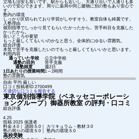
立地も治安も良いです。駅からも近いし、大通り沿いで人通りも多
いので安心できます。周りに薬局や同じ建物に別の塾もあり安心で
す。
塾内の環境
しっかり区切られており学習がしやすそう。教室自体も綺麗です。
入塾理由
個別指導でしっかり見てもらいたかったから。苦手科目を克服した
かったから。
良いところや要望
もっと厳しくてもいいのかなと思う。全体的にゆるい雰囲気。
総合評価
本気で苦手を克服したいのでもっと厳しくてもいいかと思います。
利用内容
通っていた学校
公立中学校
通塾の目的
苦手克服
通塾頻度
週2日
1日あたりの授業時間
1～2時間
塾の雰囲気
自由
平均
厳しい
口コミ投稿者ID:2700499
不適切な口コミを報告する
東京個別指導学院（ベネッセコーポレーシ
ョングループ）
御器所教室
の評判・口コミ
総合評価
4.25
投稿:2025
保護者
料金:4.0｜ 講師:5.0｜ カリキュラム・教材:3.0
塾の周りの環境:5.0｜ 塾内の環境:5.0
高校受験