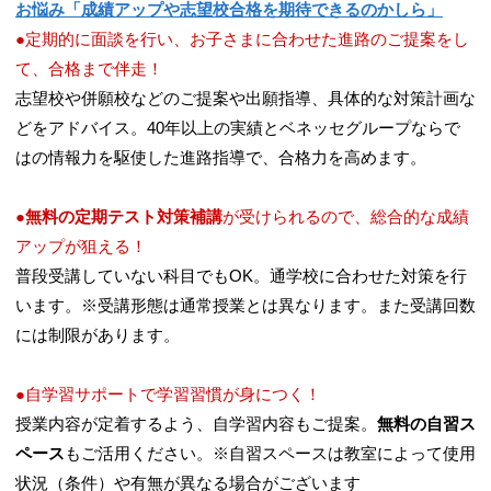
お悩み「成績アップや志望校合格を期待できるのかしら」
●定期的に面談を行い、お子さまに合わせた進路のご提案をし
て、合格まで伴走！
志望校や併願校などのご提案や出願指導、具体的な対策計画な
どをアドバイス。40年以上の実績とベネッセグループならで
はの情報力を駆使した進路指導で、合格力を高めます。
●
無料の定期テスト対策補講
が受けられるので、総合的な成績
アップが狙える！
普段受講していない科目でもOK。通学校に合わせた対策を行
います。※受講形態は通常授業とは異なります。また受講回数
には制限があります。
●自学習サポートで学習習慣が身につく！​
授業内容が定着するよう、自学習内容もご提案。
無料の自習ス
ペース
もご活用ください。※自習スペースは教室によって使用
状況（条件）や有無が異なる場合がございます