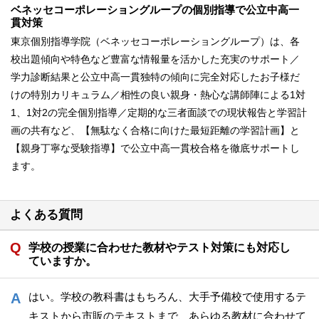
ベネッセコーポレーショングループの個別指導で公立中高一
貫対策
東京個別指導学院（ベネッセコーポレーショングループ）は、各
校出題傾向や特色など豊富な情報量を活かした充実のサポート／
学力診断結果と公立中高一貫独特の傾向に完全対応したお子様だ
けの特別カリキュラム／相性の良い親身・熱心な講師陣による1対
1、1対2の完全個別指導／定期的な三者面談での現状報告と学習計
画の共有など、【無駄なく合格に向けた最短距離の学習計画】と
【親身丁寧な受験指導】で公立中高一貫校合格を徹底サポートし
ます。
よくある質問
学校の授業に合わせた教材やテスト対策にも対応し
ていますか。
はい。学校の教科書はもちろん、大手予備校で使用するテ
キストから市販のテキストまで、あらゆる教材に合わせて