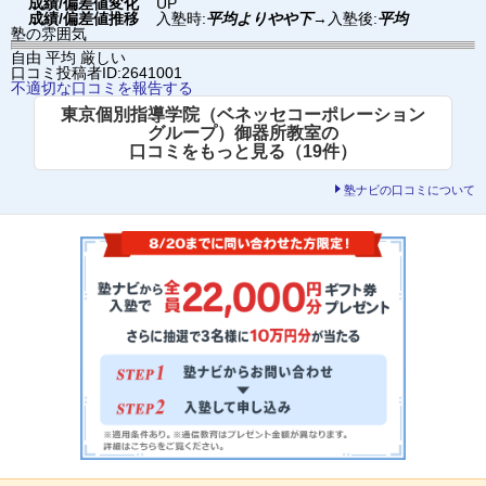
成績/偏差値変化
UP
成績/偏差値推移
入塾時:
平均よりやや下
→
入塾後:
平均
塾の雰囲気
自由
平均
厳しい
口コミ投稿者ID:2641001
不適切な口コミを報告する
東京個別指導学院（ベネッセコーポレーション
グループ）御器所教室の
口コミをもっと見る（19件）
塾ナビの口コミについて