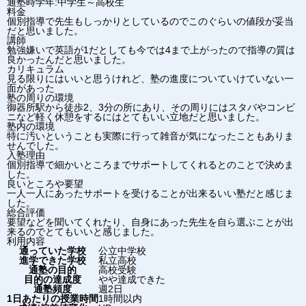
通塾時学年:中学生～高校生
料金
個別指導で先生もしっかりとしているのでこのぐらいの値段が妥当
だと思いました。
講師
勉強嫌いで英語が1だとしても今では4まで上がったので指導の質は
良かったんだと思いました。
カリキュラム
見る限りにはいいと思うけれど、塾の進度についていけていない一
面があった
塾の周りの環境
御器所駅から徒歩2、3分の所にあり、その周りにはスタバやコンビ
ニなど軽く休憩をするにはとてもいい立地だと思いました。
塾内の環境
特に汚いということも実際に行って雑音が気になったこともありま
せんでした。
入塾理由
個別指導で細かいところまでサポートしてくれるとのことで決めま
した。
良いところや要望
一人一人にあったサポートを受けることが出来るいい塾だと感じま
した。
総合評価
要望などを聞いてくれたり、自身にあった先生を自ら選ぶことが出
来るのでとてもいいと感じました。
利用内容
通っていた学校
公立中学校
進学できた学校
私立高校
通塾の目的
高校受験
目的の達成度
やや達成できた
通塾頻度
週2日
1日あたりの授業時間
1時間以内