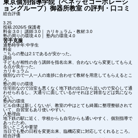
東京個別指導学院（ベネッセコーポレーシ
ョングループ）
御器所教室
の評判・口コミ
総合評価
3.25
投稿:2026/5
保護者
料金:3.0｜ 講師:3.0｜ カリキュラム・教材:3.0
塾の周りの環境:4.0｜ 塾内の環境:4.0
苦手克服
通塾時学年:中学生
料金
こちらの塾は2:1であるが安かった。
講師
子どもが相性の合う講師を指名出来、合わないなら変更してもらえ
る点が良かった。
カリキュラム
個別なので一人一人の進捗に合わせて教材を用意してもらえるとこ
ろ。
塾の周りの環境
住宅街なので治安も悪くなく地下鉄の出口から近いので安心して通
わせられるし、大通りに面しているがそれほど雑音などは気になら
ない。
塾内の環境
ビル自体は新しくないが、教室の中はとても綺麗に整理整頓されて
いて、自習室もあり使いやすい。
入塾理由
地下鉄の駅に近く、学校からも自宅からも通いやすく、個別指導で
あったため。
良いところや要望
当日でも塾の日程を変更出来、臨機応変に対応してくれるところ。
総合評価