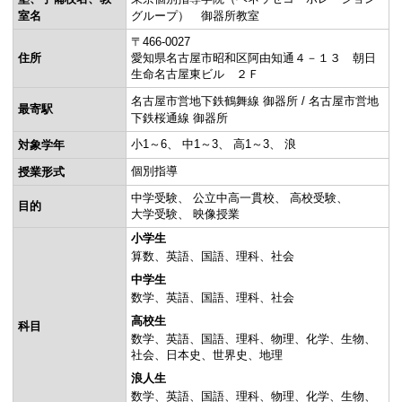
室名
グループ） 御器所教室
〒466-0027
住所
愛知県名古屋市昭和区阿由知通４－１３ 朝日
生命名古屋東ビル ２Ｆ
名古屋市営地下鉄鶴舞線 御器所 / 名古屋市営地
最寄駅
下鉄桜通線 御器所
小1～6
中1～3
高1～3
浪
対象学年
個別指導
授業形式
中学受験
公立中高一貫校
高校受験
目的
大学受験
映像授業
小学生
算数
英語
国語
理科
社会
中学生
数学
英語
国語
理科
社会
高校生
科目
数学
英語
国語
理科
物理
化学
生物
社会
日本史
世界史
地理
浪人生
数学
英語
国語
理科
物理
化学
生物