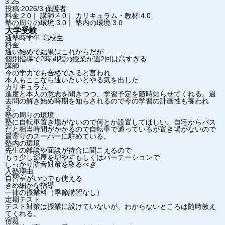
3.25
投稿:2026/3
保護者
料金:2.0｜ 講師:4.0｜ カリキュラム・教材:4.0
塾の周りの環境:3.0｜ 塾内の環境:3.0
大学受験
通塾時学年:高校生
料金
通い始めで結果はこれからだが
個別指導で2時間程の授業が週2回は高すぎる
講師
今の学力でも合格できると言われ
本人もここなら通いたいとやる気を出した
カリキュラム
進度と本人の意志を聞きつつ、学習予定を随時知らせてくれる。過
去問の解き始め時期を知らされるので今の学習の計画性も養われ
る。
塾の周りの環境
塾に自転車置き場がないので何とか設置してほしい。自宅からバス
だと相当時間がかかるので自転車で通っているが置き場がないので
最寄りのスーパーに駐めている。
塾内の環境
先生の雑談や面談が待合に聞こえるので
もう少し部屋を増やすもしくはパーテーションで
しっかり防音対策を取るべき
入塾理由
自習室がいつでも使える
きめ細かな指導
一律の授業料（季節講習なし）
定期テスト
テスト対策は授業に設けていないが、わからないところは随時教え
てくれる。
宿題