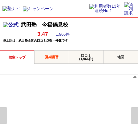
武田塾 今福鶴見校
3.47
1,966件
※上記は、武田塾全体の口コミ点数・件数です
口コミ
夏期講習
地図
教室トップ
(1,966件)