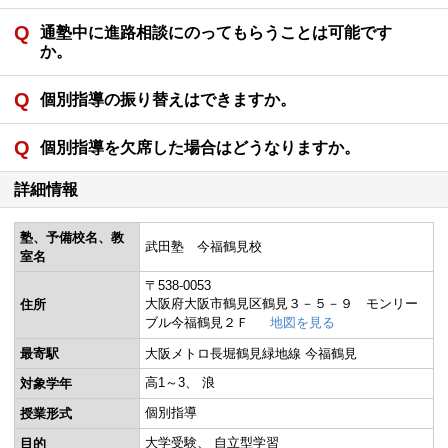
通塾中に進路相談にのってもらうことは可能です
か。
個別指導の振り替えはできますか。
個別指導を欠席した場合はどうなりますか。
詳細情報
塾、予備校名、教
武田塾 今福鶴見校
室名
〒538-0053
大阪府大阪市鶴見区鶴見３－５－９ モンリー
住所
ブル今福鶴見２Ｆ
地図を見る
最寄駅
大阪メトロ長堀鶴見緑地線 今福鶴見
高1～3
浪
対象学年
個別指導
授業形式
大学受験
自立型学習
目的