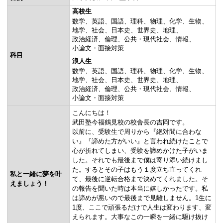
高校生
数学
英語
国語
理科
物理
化学
生物
地学
社会
日本史
世界史
地理
政治経済
倫理
公共・現代社会
情報
小論文・面接対策
科目
浪人生
数学
英語
国語
理科
物理
化学
生物
地学
社会
日本史
世界史
地理
政治経済
倫理
公共・現代社会
情報
小論文・面接対策
こんにちは！
武田塾今福鶴見校の校舎長の吉岡です。
以前に、受験生で周りから『絶対間に合わな
い』『諦めた方がいい』と言われ続けたことで
心が折れてしまい、受験を諦めかけた子がいま
した。それでも最後まで僕は寄り添い続けまし
た。するとその子はもう１度立ち直ってくれ
私と一緒に夢を叶
て、最後に逆転合格まで決めてくれました。そ
えましょう！
の報告を聞いた時は本当に嬉しかったです。私
は諦めが悪いので最後まで見離しません。1生に
1度、ここで頑張るだけで人生は変わります、変
えられます。大事なこの一瞬を一緒に駆け抜け