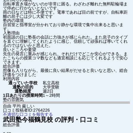
自転車置き場がないのが非常に困る。わざわざ離れた無料駐輪場ま
で停めに行かないとないです。
雨の日などは特に不便です。電車であれば目の前ですが、自転車距
離の息子には少し大変です
塾内の環境
自習室と指導室が分かれており静かな環境で集中出来ると思いま
す。
入塾理由
初面談の日に塾長の会話に力強さが感じられた。また息子のタイプ
を直ぐに理解してくれたように感じ、信頼して頑張れば導いてくれ
るのではないかと思えた。
良いところや要望
先生の発言に重みが感じられ、それだけでどこか安心ができる。ま
たこちらの授業コマ数なども適宜相談にも応じてくれるようで安心
できます。
総合評価
想像も入りながら、最後に良い結果がだせると良いなと思い、総合
評価をつけました
利用内容
通っていた学校
私立高校
通塾の目的
大学受験
通塾頻度
週2日
1日あたりの授業時間
1～2時間
塾の雰囲気
自由
平均
厳しい
口コミ投稿者ID:2764226
不適切な口コミを報告する
武田塾
今福鶴見校
の評判・口コミ
総合評価