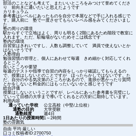
部活のことなども考えて、またいいところをみつけて誉めてくださ
り 前向きに通いたいと思えたようです
カリキュラム
参考書はレベルにあったものを自分で本屋などで手に入れる感じで
す。購入前に 塾で一度させてもらいレベル感をみてくださいまし
た
塾の周りの環境
駅からすぐで立地はよく、周りも明るく2階にあるため階段で教室に
入れます。ただ、駐輪場がないためそこは残念です
塾内の環境
自習室はきれいですし、人数も調整していて 満員で使えないとか
はないそうです
入塾理由
勉強習慣の管理と、個人にあわせて毎週 きめ細かく対応してくれ
るところ
良いところや要望
毎週のテストや指導で自習の内容をしっかり確認してもらえるの
で、授業はしないとのことですが ほったらかしではないです。た
だ、自分のやる気次第のところがあるので、進捗が悪かったり質問
とかをしないと料金的にはもったいないかと感じそうです
総合評価
授業はしないということですが、レベルにあった参考書を完璧にし
ていって目標の大学まで導いてくれるとの方針に期待しています。
利用内容
通っていた学校
公立高校（中堅/上位校）
通塾の目的
大学受験
通塾頻度
週4日
1日あたりの授業時間
1～2時間
塾の雰囲気
自由
平均
厳しい
口コミ投稿者ID:2700750