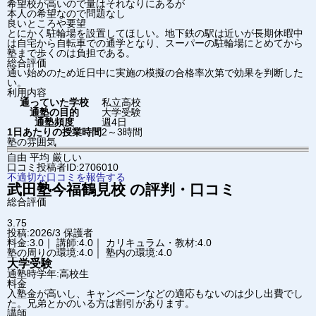
希望校が高いので量はそれなりにあるが
本人の希望なので問題なし
良いところや要望
とにかく駐輪場を設置してほしい。地下鉄の駅は近いが長期休暇中
は自宅から自転車での通学となり、スーパーの駐輪場にとめてから
塾まで歩くのは負担である。
総合評価
通い始めのため近日中に実施の模擬の合格率次第で効果を判断した
い。
利用内容
通っていた学校
私立高校
通塾の目的
大学受験
通塾頻度
週4日
1日あたりの授業時間
2～3時間
塾の雰囲気
自由
平均
厳しい
口コミ投稿者ID:2706010
不適切な口コミを報告する
武田塾
今福鶴見校
の評判・口コミ
総合評価
3.75
投稿:2026/3
保護者
料金:3.0｜ 講師:4.0｜ カリキュラム・教材:4.0
塾の周りの環境:4.0｜ 塾内の環境:4.0
大学受験
通塾時学年:高校生
料金
入塾金が高いし、キャンペーンなどの適応もないのは少し出費でし
た。兄弟とかのいる方は割引があります。
講師