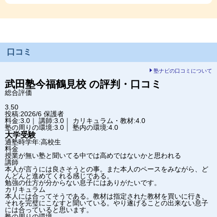
口コミ
塾ナビの口コミについて
武田塾
今福鶴見校
の評判・口コミ
総合評価
3.50
投稿:2026/6
保護者
料金:3.0｜ 講師:3.0｜ カリキュラム・教材:4.0
塾の周りの環境:3.0｜ 塾内の環境:4.0
大学受験
通塾時学年:高校生
料金
授業が無い塾と聞いてる中では高めではないかと思われる
講師
本人が言うには良さそうとの事。また本人のペースをみながら、ど
んどんと進めてくれる感じである。
勉強の仕方が分からない息子にはありがたいです。
カリキュラム
本人には合ってそうである。教材は指定された教材を買いに行き、
それを完璧にこなすと聞いている。やり遂げることの出来ない息子
には合っていると思います。
塾の周りの環境