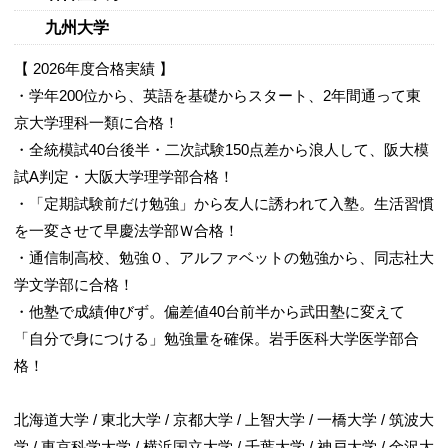
九州大学
【 2026年度合格実績 】
・学年200位から、英語を基礎からスタート、2年間通って東
京大学理科一類に合格！
・全統模試40台後半・二次試験150点差から浪人して、阪大模
試A判定・大阪大学理学部合格！
・「定期試験前だけ勉強」から友人に誘われて入塾。生活習慣
を一変させて早慶法学部Ｗ合格！
・通信制高校、勉強０、アルファベットの勉強から、同志社大
学文学部に合格！
・他塾で成績伸びず。偏差値40台前半から武田塾に変えて
「自分で身につける」勉強量を確保。岩手医科大学医学部合
格！
北海道大学 / 東北大学 / 京都大学 / 上智大学 / 一橋大学 / 筑波大
学 / 東京科学大学 / 横浜国立大学 / 千葉大学 / 神戸大学 / 金沢大