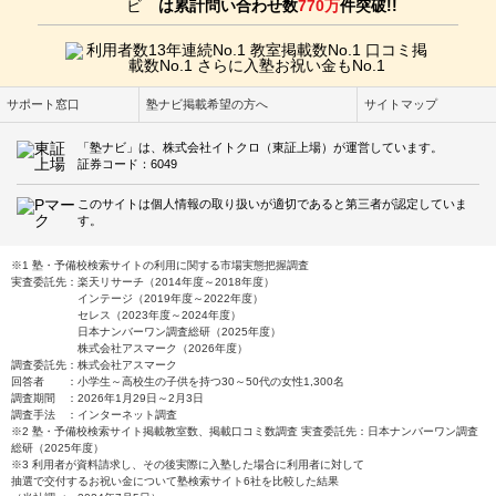
は累計問い合わせ数
770万
件突破!!
サポート窓口
塾ナビ掲載希望の方へ
サイトマップ
「塾ナビ」は、株式会社イトクロ（東証上場）が運営しています。
証券コード：6049
このサイトは個人情報の取り扱いが適切であると第三者が認定していま
す。
※1 塾・予備校検索サイトの利用に関する市場実態把握調査
実査委託先：楽天リサーチ（2014年度～2018年度）
インテージ（2019年度～2022年度）
セレス（2023年度～2024年度）
日本ナンバーワン調査総研（2025年度）
株式会社アスマーク（2026年度）
調査委託先：株式会社アスマーク
回答者 ：小学生～高校生の子供を持つ30～50代の女性1,300名
調査期間 ：2026年1月29日～2月3日
調査手法 ：インターネット調査
※2 塾・予備校検索サイト掲載教室数、掲載口コミ数調査 実査委託先：日本ナンバーワン調査
総研（2025年度）
※3 利用者が資料請求し、その後実際に入塾した場合に利用者に対して
抽選で交付するお祝い金について塾検索サイト6社を比較した結果