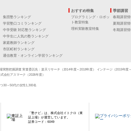
おすすめ特集
季節講習
集団塾ランキング
プログラミング・ロボッ
春期講習情
ト教室特集
学習塾口コミランキング
夏期講習情
理科実験教室特集
中学受験 対応塾ランキング
冬期講習情
中学生に人気の塾ランキング
家庭教師ランキング
市区町村ランキング
通信教育・オンライン学習ランキング
態把握調査 実査委託先：楽天リサーチ（2014年度～2018年度） インテージ（2019年度～20
式会社アスマーク（2026年度）
～50代の女性1,300名
「塾ナビ」は、株式会社イトクロ（東
証上場）が運営しています。
証券コード：6049