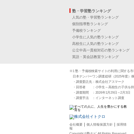
塾・学習塾ランキング
人気の塾・学習塾ランキング
個別指導塾ランキング
予備校ランキング
小学生に人気の塾ランキング
高校生に人気の塾ランキング
公立中高一貫校対応の塾ランキング
英語・英会話教室ランキング
※1 塾・予備校検索サイトの利用に関する市場実
日本ナンバーワン調査総研（2025年度）株
・調査委託先：株式会社アスマーク
・回答者 ：小学生～高校生の子供を持つ30
・調査期間 ：2026年1月29日～2月3日
・調査手法 ：インターネット調査
｜
｜
会社概要
個人情報保護方針
採用情
報
Copyright ©塾ナビ All Rights Reserved.