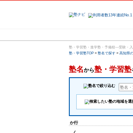
地域で探す
塾・学習塾・進学塾・予備校―受験・入
塾・学習塾TOP
>
塾名で探す
>
高知県
塾名
塾・学習塾
から
か行
く