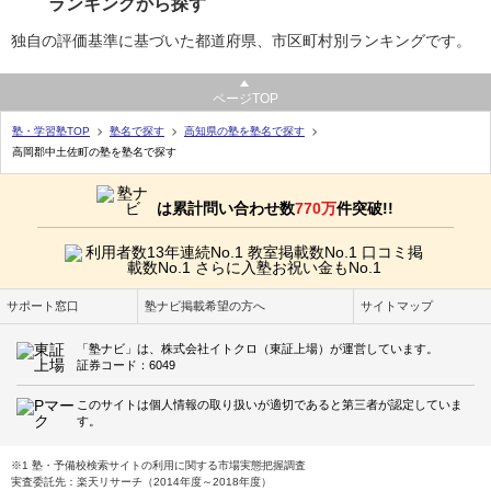
ランキングから探す
独自の評価基準に基づいた都道府県、市区町村別ランキングです。
ページTOP
塾・学習塾TOP
塾名で探す
高知県の塾を塾名で探す
高岡郡中土佐町の塾を塾名で探す
は累計問い合わせ数
770万
件突破!!
サポート窓口
塾ナビ掲載希望の方へ
サイトマップ
「塾ナビ」は、株式会社イトクロ（東証上場）が運営しています。
証券コード：6049
このサイトは個人情報の取り扱いが適切であると第三者が認定していま
す。
※1 塾・予備校検索サイトの利用に関する市場実態把握調査
実査委託先：楽天リサーチ（2014年度～2018年度）