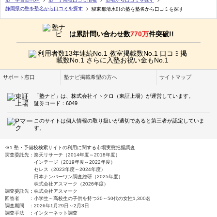
静岡県の塾を塾名から口コミを探す
駿東郡清水町の塾を塾名から口コミを探す
は累計問い合わせ数
770万
件突破!!
サポート窓口
塾ナビ掲載希望の方へ
サイトマップ
「塾ナビ」は、株式会社イトクロ（東証上場）が運営しています。
証券コード：6049
このサイトは個人情報の取り扱いが適切であると第三者が認定していま
す。
※1 塾・予備校検索サイトの利用に関する市場実態把握調査
実査委託先：楽天リサーチ（2014年度～2018年度）
インテージ（2019年度～2022年度）
セレス（2023年度～2024年度）
日本ナンバーワン調査総研（2025年度）
株式会社アスマーク（2026年度）
調査委託先：株式会社アスマーク
回答者 ：小学生～高校生の子供を持つ30～50代の女性1,300名
調査期間 ：2026年1月29日～2月3日
調査手法 ：インターネット調査