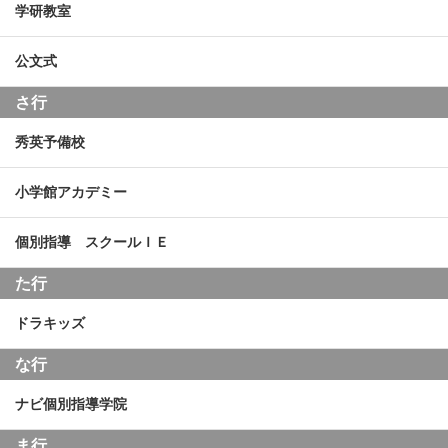
学研教室
公文式
さ行
秀英予備校
小学館アカデミー
個別指導 スクールＩＥ
た行
ドラキッズ
な行
ナビ個別指導学院
ま行