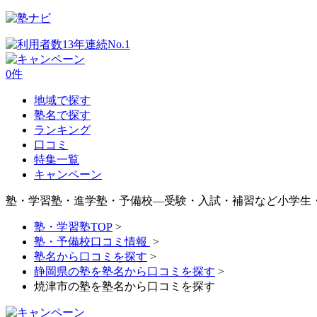
0
件
地域で探す
塾名で探す
ランキング
口コミ
特集一覧
キャンペーン
塾・学習塾・進学塾・予備校―受験・入試・補習など小学生
塾・学習塾TOP
>
塾・予備校口コミ情報
>
塾名から口コミを探す
>
静岡県の塾を塾名から口コミを探す
>
焼津市の塾を塾名から口コミを探す