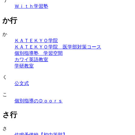
Ｗｉｔｈ学習塾
か行
か
ＫＡＴＥＫＹＯ学院
ＫＡＴＥＫＹＯ学院 医学部対策コース
個別指導塾 学習空間
カワイ英語教室
学研教室
く
公文式
こ
個別指導のＤｏｏｒｓ
さ行
さ
佐鳴予備校【初中等部】