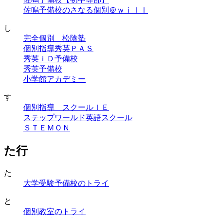
佐鳴予備校のさなる個別＠ｗｉｌｌ
し
完全個別 松陰塾
個別指導秀英ＰＡＳ
秀英ｉＤ予備校
秀英予備校
小学館アカデミー
す
個別指導 スクールＩＥ
ステップワールド英語スクール
ＳＴＥＭＯＮ
た行
た
大学受験予備校のトライ
と
個別教室のトライ