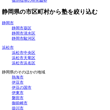
個別指導の明光義塾
静岡県の市区町村から塾を絞り込む
静岡市
静岡市葵区
静岡市清水区
静岡市駿河区
浜松市
浜松市中央区
浜松市天竜区
浜松市浜名区
静岡県のそのほかの地域
熱海市
伊豆市
伊豆の国市
伊東市
磐田市
御前崎市
掛川市