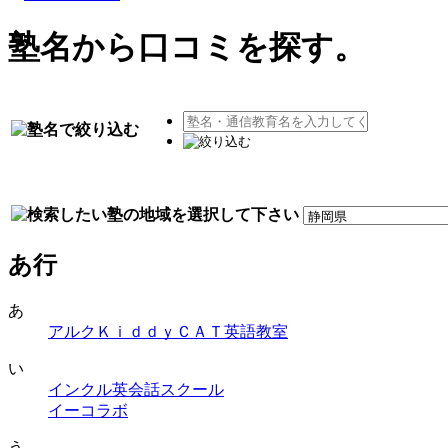
塾名
から
口コミ
を探す。
あ行
あ
アルクＫｉｄｄｙＣＡＴ英語教室
い
インクル英会話スクール
イーコラボ
う