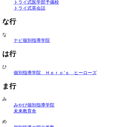
トライ式医学部予備校
トライ式英会話
な行
な
ナビ個別指導学院
は行
ひ
個別指導学院 Ｈｅｒｏ’ｓ ヒーローズ
ま行
み
みやび個別指導学院
未来教育舎
め