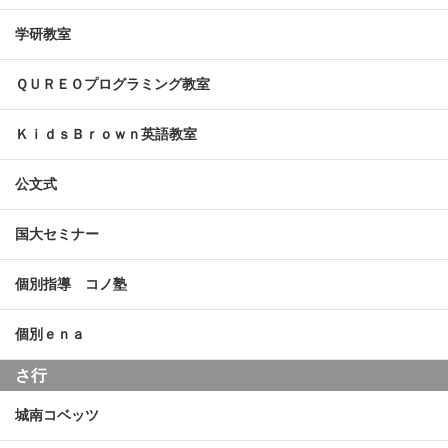
学研教室
ＱＵＲＥＯプログラミング教室
ＫｉｄｓＢｒｏｗｎ英語教室
公文式
国大セミナー
個別指導 コノ塾
個別ｅｎａ
さ行
城南コベッツ