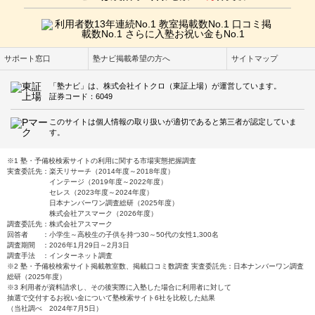
サポート窓口
塾ナビ掲載希望の方へ
サイトマップ
「塾ナビ」は、株式会社イトクロ（東証上場）が運営しています。
証券コード：6049
このサイトは個人情報の取り扱いが適切であると第三者が認定していま
す。
※1 塾・予備校検索サイトの利用に関する市場実態把握調査
実査委託先：楽天リサーチ（2014年度～2018年度）
インテージ（2019年度～2022年度）
セレス（2023年度～2024年度）
日本ナンバーワン調査総研（2025年度）
株式会社アスマーク（2026年度）
調査委託先：株式会社アスマーク
回答者 ：小学生～高校生の子供を持つ30～50代の女性1,300名
調査期間 ：2026年1月29日～2月3日
調査手法 ：インターネット調査
※2 塾・予備校検索サイト掲載教室数、掲載口コミ数調査 実査委託先：日本ナンバーワン調査
総研（2025年度）
※3 利用者が資料請求し、その後実際に入塾した場合に利用者に対して
抽選で交付するお祝い金について塾検索サイト6社を比較した結果
（当社調べ 2024年7月5日）