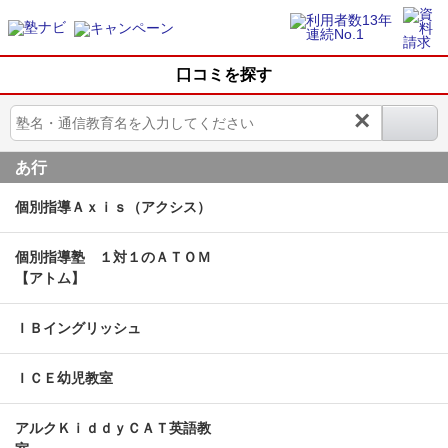
口コミを探す
×
あ行
個別指導Ａｘｉｓ（アクシス）
個別指導塾 １対１のＡＴＯＭ
【アトム】
ＩＢイングリッシュ
ＩＣＥ幼児教室
アルクＫｉｄｄｙＣＡＴ英語教