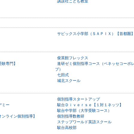
講談社こども教室
サピックス小学部（ＳＡＰＩＸ）【首都圏
）
俊英館フレックス
受験専門】
進研ゼミ個別指導コース（ベネッセコーポ
プ）
七田式
城北スクール
個別指導スタートアップ
デミー
駿台Ｄｉｖｅｒｓｅ【１対１ネッツ】
駿台中学部（大学受験コース）
オンライン個別指導】
個別指導数教研
ステップワールド英語スクール
駿台高校部