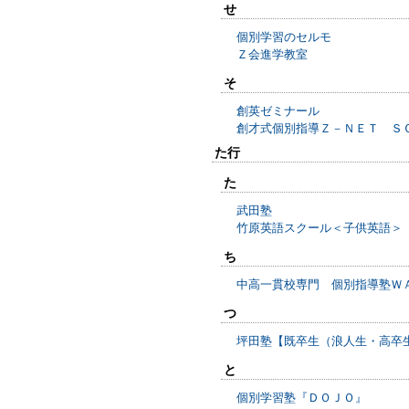
せ
個別学習のセルモ
Ｚ会進学教室
そ
創英ゼミナール
創才式個別指導Ｚ－ＮＥＴ Ｓ
た行
た
武田塾
竹原英語スクール＜子供英語＞
ち
中高一貫校専門 個別指導塾Ｗ
つ
坪田塾【既卒生（浪人生・高卒
と
個別学習塾『ＤＯＪＯ』