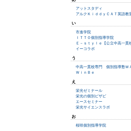
アットスタディ
アルクＫｉｄｄｙＣＡＴ英語教
い
市進学院
ＩＴＴＯ個別指導学院
Ｅ－ｓｔｙｌｅ【公立中高一貫
イーコラボ
う
中高一貫校専門 個別指導塾Ｗ
ＷｉｎＢｅ
え
栄光ゼミナール
栄光の個別ビザビ
エースセミナー
栄光サイエンスラボ
お
桜咲個別指導学院