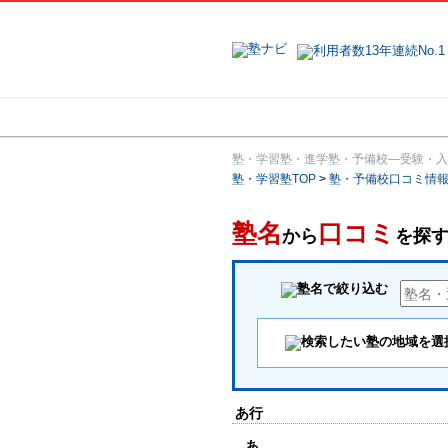
地域で探す
塾・学習塾・進学塾・予備校―受験・入
塾・学習塾TOP
>
塾・予備校口コミ情
塾名
口コミ
から
を探
あ行
あ