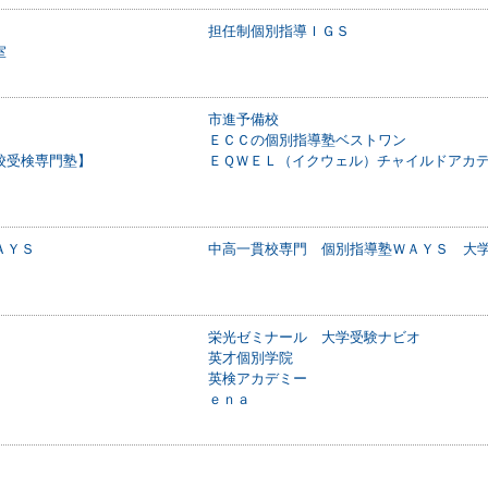
担任制個別指導ＩＧＳ
室
市進予備校
ＥＣＣの個別指導塾ベストワン
校受検専門塾】
ＥＱＷＥＬ（イクウェル）チャイルドアカ
ＡＹＳ
中高一貫校専門 個別指導塾ＷＡＹＳ 大
栄光ゼミナール 大学受験ナビオ
英才個別学院
英検アカデミー
ｅｎａ