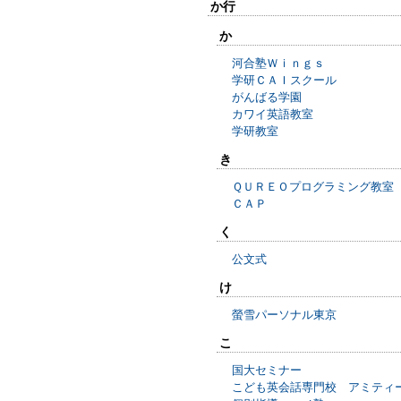
か行
か
河合塾Ｗｉｎｇｓ
学研ＣＡＩスクール
がんばる学園
カワイ英語教室
学研教室
き
ＱＵＲＥＯプログラミング教室
ＣＡＰ
く
公文式
け
螢雪パーソナル東京
こ
国大セミナー
こども英会話専門校 アミティ