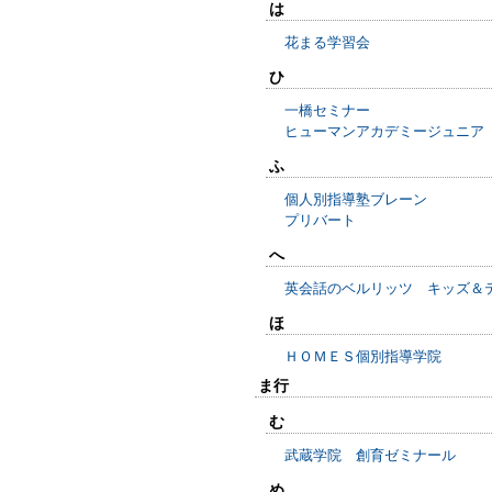
は
花まる学習会
ひ
一橋セミナー
ヒューマンアカデミージュニア
ふ
個人別指導塾ブレーン
プリバート
へ
英会話のベルリッツ キッズ＆
ほ
ＨＯＭＥＳ個別指導学院
ま行
む
武蔵学院 創育ゼミナール
め