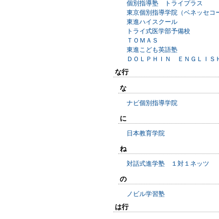
個別指導塾 トライプラス
東京個別指導学院（ベネッセコ
東進ハイスクール
トライ式医学部予備校
ＴＯＭＡＳ
東進こども英語塾
ＤＯＬＰＨＩＮ ＥＮＧＬＩＳ
な行
な
ナビ個別指導学院
に
日本教育学院
ね
対話式進学塾 １対１ネッツ
の
ノビル学習塾
は行