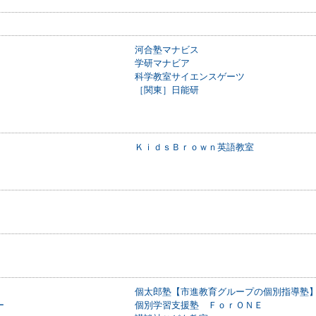
河合塾マナビス
学研マナビア
科学教室サイエンスゲーツ
［関東］日能研
ＫｉｄｓＢｒｏｗｎ英語教室
個太郎塾【市進教育グループの個別指導塾
ー
個別学習支援塾 ＦｏｒＯＮＥ