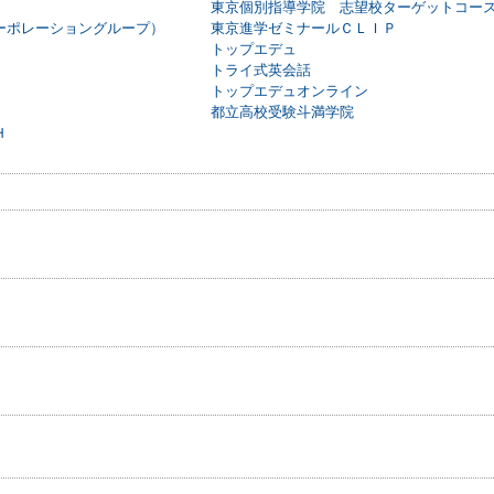
東京個別指導学院 志望校ターゲットコー
ーポレーショングループ）
東京進学ゼミナールＣＬＩＰ
トップエデュ
トライ式英会話
トップエデュオンライン
都立高校受験斗満学院
Ｈ