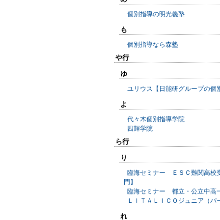
個別指導の明光義塾
も
個別指導なら森塾
や行
ゆ
ユリウス【日能研グループの個
よ
代々木個別指導学院
四輝学院
ら行
り
臨海セミナー ＥＳＣ難関高校
門】
臨海セミナー 都立・公立中高
ＬＩＴＡＬＩＣＯジュニア（パ
れ