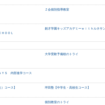
Ｚ会個別指導教室
創才学園キッズアカデミーｗｉｔｈルネサ
ＣＨＯＯＬ
大学受験予備校のトライ
ＡＹＳ 内部進学コース
生）コース】
坪田塾【中学生・高校生コース】
個別教室のトライ