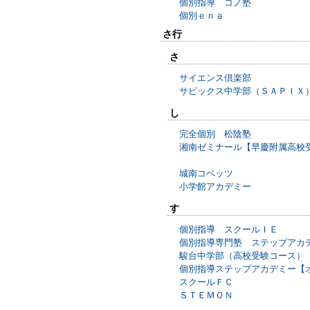
個別指導 コノ塾
個別ｅｎａ
さ行
さ
サイエンス倶楽部
サピックス中学部（ＳＡＰＩＸ
し
完全個別 松陰塾
湘南ゼミナール【早慶附属高校
城南コベッツ
小学館アカデミー
す
個別指導 スクールＩＥ
個別指導専門塾 ステップアカ
駿台中学部（高校受験コース）
個別指導ステップアカデミー【
スクールＦＣ
ＳＴＥＭＯＮ