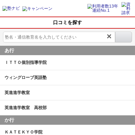
口コミを探す
×
あ行
ＩＴＴＯ個別指導学院
ウィングローブ英語塾
英進進学教室
英進進学教室 高校部
か行
ＫＡＴＥＫＹＯ学院