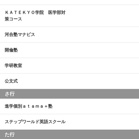
ＫＡＴＥＫＹＯ学院 医学部対
策コース
河合塾マナビス
開倫塾
学研教室
公文式
さ行
進学個別ａｔａｍａ＋塾
ステップワールド英語スクール
た行