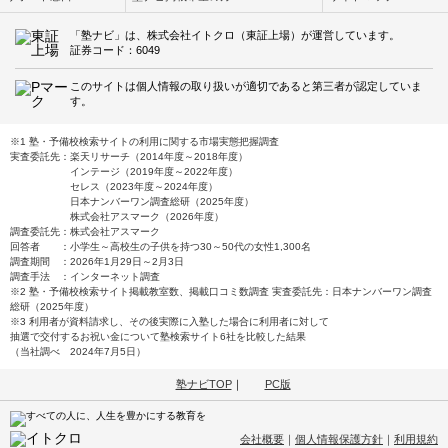
「塾ナビ」は、株式会社イトクロ（東証上場）が運営しています。
証券コード：6049
このサイトは個人情報の取り扱いが適切であると第三者が認定していま
す。
※1 塾・予備校検索サイトの利用に関する市場実態把握調査
実査委託先：楽天リサーチ（2014年度～2018年度）
インテージ（2019年度～2022年度）
セレス（2023年度～2024年度）
日本ナンバーワン調査総研（2025年度）
株式会社アスマーク（2026年度）
調査委託先：株式会社アスマーク
回答者 ：小学生～高校生の子供を持つ30～50代の女性1,300名
調査期間 ：2026年1月29日～2月3日
調査手法 ：インターネット調査
※2 塾・予備校検索サイト掲載教室数、掲載口コミ数調査 実査委託先：日本ナンバーワン調査
総研（2025年度）
※3 利用者が資料請求し、その後実際に入塾した場合に利用者に対して
抽選で交付するお祝い金について塾検索サイト6社を比較した結果
（当社調べ 2024年7月5日）
塾ナビTOP
｜
PC版
会社概要
｜
個人情報保護方針
｜
利用規約