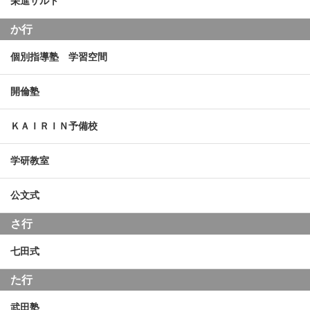
栄進サルト
か行
個別指導塾 学習空間
開倫塾
ＫＡＩＲＩＮ予備校
学研教室
公文式
さ行
七田式
た行
武田塾