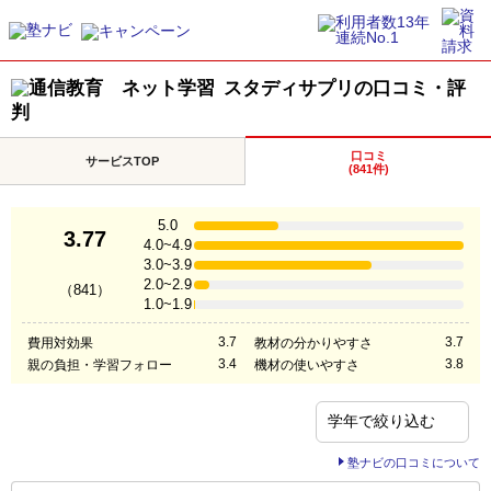
スタディサプリの口コミ・評
判
口コミ
サービスTOP
(841件)
5.0
3.77
4.0~4.9
3.0~3.9
2.0~2.9
（841）
1.0~1.9
3.7
3.7
費用対効果
教材の分かりやすさ
3.4
3.8
親の負担・学習フォロー
機材の使いやすさ
塾ナビの口コミについて