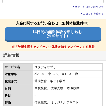
それにわからないところ教えてくれる
演習問題の量
でよかった
塾ナビの口コミについて
少ない
平均
多い
オプション講座の満足度
口コミを投稿する
教材・授業動画の質・分かりやすさ
口コミ投稿者ID:2677728
パットだから気軽にでかることが楽しいと言っていたと感じ
子どもが、楽しんで学習できていたのが、見えたので、良か
入会に関するお問い合わせ（無料体験受付中）
不適切な口コミを報告する
ます。
ったと思う
14日間の無料体験を申し込む
(公式サイト)
親の負担・学習フォローの仕組み
教材・授業動画の難易度
わからないときにフォローがしっかりしていた本当にに良い
教材や授業の難易度にかんしては、それほど難しいレベルで
※「学習支援キャンペーン・体験参加キャンペーン」対象外
と思います
はなかったので、問題はない
詳細情報
タブレットなど機材の使いやすさ・操作性
演習問題の量
サービス名
スタディサプリ
本当にに使いやすかった。時間がたつにつれ充電が切れるの
演習問題の量は、それほど時間がかからずに、問題をといて
が早くなった
小3～6
中1～3
高1～3
浪
対象学年
いたので適量だと思う
通信教育・ネット学習
授業形式
良いところや要望
目的を果たせたか
高校受験
大学受験
映像授業
目的
良い点は子供が進んでやれるようになった親に言われるより
苦手科目が、克服できたので、目的は達成出来たと思う。サ
科目
-
良いみたい
ービスもまあ良かった
体験授業
オリジナルテキスト
特徴