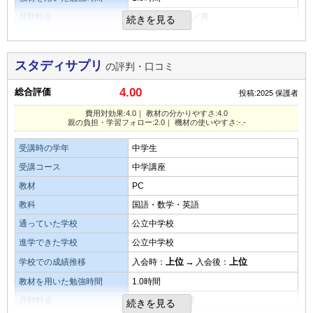
学校の課題として出されていたので、課題で出された分だけ
月額料金
3,000～5,000円／月
続きを見る
少ない
平均
多い
口コミ投稿者ID:2677818
で手一杯なようでした。
不適切な口コミを報告する
教材・授業動画の難易度
口コミ投稿者ID:2677825
不適切な口コミを報告する
目的を果たせたか
続けているということなので学校の授業のためにはなってい
スタディサプリ
の評判・口コミ
るものと考えます
学校での利用が決まっていたので使用していましたが、あま
4.00
総合評価
投稿:2025
保護者
り活用ができていなかった気がします。
費用対効果:4.0｜ 教材の分かりやすさ:4.0
演習問題の量
親の負担・学習フォロー:2.0｜ 機材の使いやすさ:-.-
良いところや要望
教材の確認しているとそれほど分厚くもなくかといって内容
受講時の学年
中学生
はそれなりだと思われるので
塾など行かずに自宅で自分のペースでできるのは最大の魅力
です。
受講コース
中学講座
目的を果たせたか
教材
PC
総合評価
学校の教育だけでは不安な面もあるため、通信講座であれば
教科
国語・数学・英語
通学等が必要ないため受講した
子供のやる気がないと活用しないままで、良い教材も無駄に
通っていた学校
公立中学校
なってしまいます。
進学できた学校
公立中学校
タブレットなど機材の使いやすさ・操作性
上位
→
上位
学校での成績推移
入会時：
入会後：
教材の難易度
使用しているところは見ていないので使用していないと思わ
教材を用いた勉強時間
1.0時間
れます
易しい
平均
難しい
月額料金
3,000円未満／月
続きを見る