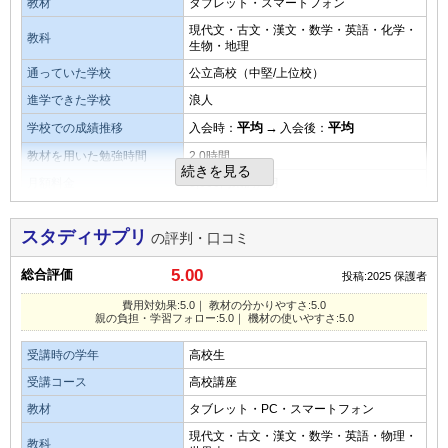
教材
タブレット・スマートフォン
少ない
平均
多い
タブレットなど機材の使いやすさ・操作性
教材・授業動画の質・分かりやすさ
現代文・古文・漢文・数学・英語・化学・
教科
生物・地理
口コミ投稿者ID:2678123
タブレット操作は簡単でわかりやすかった。親への連絡アプ
通信教育だからといって特別なことはないです。
不適切な口コミを報告する
リも登録しやすかった
通っていた学校
公立高校（中堅/上位校）
通常の勉強と何ら変わりはないです。
進学できた学校
浪人
良いところや要望
教材・授業動画の難易度
平均
→
平均
学校での成績推移
入会時：
入会後：
良い点は時間にとらわれず自分の勉強したい時に取り組みが
学校の復習みたいなものなので特別難易度が高い低いはあり
教材を用いた勉強時間
2.0時間
続きを見る
できるところ。改善点はチューターが常にいると嬉しいです
ません。
月額料金
3,000円未満／月
費用対効果
その他気づいたこと、感じたこと
演習問題の量
スタディサプリ
の評判・口コミ
しっかり役立てればこんなにコスパのいいところは他に無い
自ら時間割を組み立て、自分で取り組むことができる人には
問題の量は本人がやるかやらないかになるので多い少ないは
ただし強制力がないのでお金だけ払って終わりの可能性も高
とてもいい勉強法だと思う
5.00
総合評価
本人次第です。
投稿:2025
保護者
い
費用対効果:5.0｜ 教材の分かりやすさ:5.0
親の負担・学習フォロー:5.0｜ 機材の使いやすさ:5.0
総合評価
オプション講座の満足度
教材・授業動画の質・分かりやすさ
主要教科の他に英検や漢字検定の勉強もできる所が素晴らし
受講時の学年
高校生
将来的に英会話ができたら良いと思うのでやりました。
講師は一流なのでしっかり利用すれば成績は伸びるはずだが
いと思う
だからといって英会話が簡単に身につくものではありませ
受講コース
高校講座
受講者のやる気にかなり左右される
ん。
教材
タブレット・PC・スマートフォン
教材の難易度
現代文・古文・漢文・数学・英語・物理・
教科
教材・授業動画の難易度