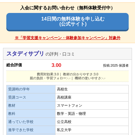
目的
受験対策(大学受験)
目的を果たせたか
易しい
平均
難しい
入会に関するお問い合わせ（無料体験受付中）
良いところや要望
目的の達成度
やや達成できた
子供に基礎的な知識を身につける事を目的に始めたが、学習
演習問題の量
14日間の無料体験を申し込む
改善点はあまりないですが、友達が一緒にやってくれたら嬉
している時は理解しているようだが、学校のテスト時には忘
費用対効果
(公式サイト)
しいです。
れている事が多く、学んだことが身についていないため、目
少ない
平均
多い
費用対効果は、とくに可もなく不可もなく、問題がないと思
的は達成したとは言いがたい。
※「学習支援キャンペーン・体験参加キャンペーン」対象外
う。
口コミ投稿者ID:2677943
その他気づいたこと、感じたこと
不適切な口コミを報告する
オプション講座の満足度
あまり感じた事はありません。親は見守りで良いので助かり
スタディサプリ
教材・授業動画の質・分かりやすさ
の評判・口コミ
ました。
オプションは付けていないため、評価については出来兼ねま
毎日続けることで、成績もアップしてきたから、良かった。
す 。
3.00
総合評価
投稿:2025
保護者
総合評価
費用対効果:3.0｜ 教材の分かりやすさ:3.0
教材・授業動画の難易度
親の負担・学習フォロー:-.-｜ 機材の使いやすさ:-.-
親の負担・学習フォローの仕組み
総合的に問題はなく良かったです。
毎日続けやすく、こどものやる気にもつながっているから。
レベルが高い勉強にも対応してもらえたら助かります。
サービス側はいろいろとフォロー体制を作っているので、本
受講時の学年
高校生
人が分からない所を本人が質問してくれると親の負担がなく
受講コース
高校講座
なるので助かると思います。
演習問題の量
教材の難易度
教材
スマートフォン
演習問題も、こどもがやる気になってくれて、良かった。
教科
数学・英語・物理
易しい
平均
難しい
タブレットなど機材の使いやすさ・操作性
通っていた学校
公立高校
操作性については、慣れると問題無く使いこなしているので
演習問題の量
オプション講座の満足度
進学できた学校
私立大学
良かったと思います。
オプション講座は、まいにち取り組むことで、学習機会の定