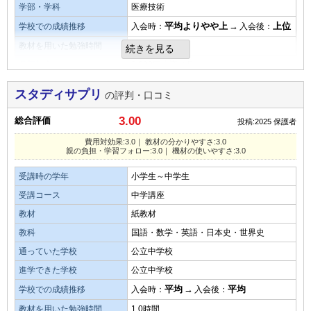
少ない
平均
多い
学部・学科
医療技術
着ができた。
平均よりやや上
→
上位
学校での成績推移
良いところや要望
入会時：
入会後：
口コミ投稿者ID:2677854
不適切な口コミを報告する
本人が、親に聞いたり塾通いせずに勉強を教えてもらえるの
教材を用いた勉強時間
0.5時間
親の負担・学習フォローの仕組み
続きを見る
が最大のメリットになります。
月額料金
3,000円未満／月
学習フォローの仕組みもできており、親の負担は少ない。
費用対効果
スタディサプリ
の評判・口コミ
その他気づいたこと、感じたこと
タブレットなど機材の使いやすさ・操作性
学校での利用が必須だったので利用していましたが、うまく
システム的には問題無いと思いますが、本人がいかに使いこ
3.00
総合評価
タブレットなど、機材の操作性も子どもがふつうに使えてい
投稿:2025
保護者
活用はできていませんでした。
なして理解し身につけれるかだと思います。
る。
費用対効果:3.0｜ 教材の分かりやすさ:3.0
親の負担・学習フォロー:3.0｜ 機材の使いやすさ:3.0
教材・授業動画の質・分かりやすさ
総合評価
総合評価
受講時の学年
小学生～中学生
学校からの課題として使用していましたが、分からない問題
子供が使いこなして学習し知識を身につけれるかどうかで言
可もなく不可もなく、問題なし。
受講コース
中学講座
が多かったようです。
うと、子供側の努力次第で評価が変わるかと
教材
紙教材
思います。
教材の難易度
教材・授業動画の難易度
教科
国語・数学・英語・日本史・世界史
我が子のレベルが低かったのかもしれませんが、解けない問
通っていた学校
公立中学校
教材の難易度
易しい
平均
難しい
題が多かったように感じます。
進学できた学校
公立中学校
易しい
平均
難しい
演習問題の量
平均
→
平均
学校での成績推移
入会時：
入会後：
演習問題の量
演習問題の量
少ない
平均
多い
教材を用いた勉強時間
1.0時間