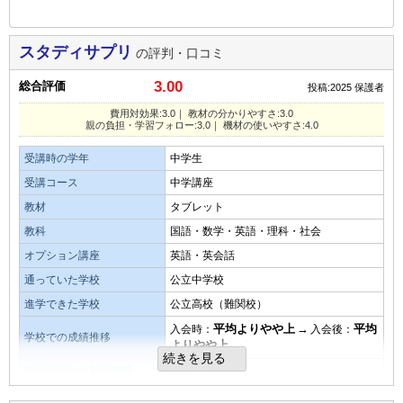
前の
--
～
--
件を表示する
スタディサプリ
の評判・口コミ
3.00
総合評価
投稿:2025
保護者
費用対効果:3.0｜ 教材の分かりやすさ:3.0
親の負担・学習フォロー:3.0｜ 機材の使いやすさ:4.0
受講時の学年
中学生
受講コース
中学講座
教材
タブレット
教科
国語・数学・英語・理科・社会
オプション講座
英語・英会話
通っていた学校
公立中学校
進学できた学校
公立高校（難関校）
平均よりやや上
→
平均
入会時：
入会後：
学校での成績推移
よりやや上
続きを見る
教材を用いた勉強時間
1.0時間
月額料金
5,000～8,000円／月