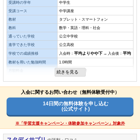
教材・授業動画の質・分かりやすさ
受講時の学年
中学生
基本をきっちり抑えているので、コツコツ定期的にやること
良いところや要望
受講コース
中学講座
で基礎学力が上がる
この通信教育の良いところは、費用が安いということです。
教材
タブレット・スマートフォン
また、好きな時間に好きな場所で出来ることも良い部分だと
教科
数学・英語・理科・社会
思います。
教材・授業動画の難易度
通っていた学校
公立中学校
特に他と違って差が無い、当たり障りのない内容だが失敗も
進学できた学校
公立高校
ない内容だったと思います。
その他気づいたこと、感じたこと
平均よりやや下
→
平均
学校での成績推移
入会時：
入会後：
子供が自発的に弁用するようになったのは良かったことだと
教材を用いた勉強時間
1.0時間
思います。その他気づいたことはありません。
演習問題の量
月額料金
3,000円未満／月
続きを見る
演習問題を十分にこなすことが大切だと思うので、充実した
内容で大変よかったと思います。
総合評価
費用対効果
総合評価としては、良い評価になります。費用を抑えて、結
スマホでも使えるので、外出先でも使えてコスパは悪くない
入会に関するお問い合わせ（無料体験受付中）
果を出しているところが良かったです。
目的を果たせたか
と思います。
14日間の無料体験を申し込む
数学と英語が苦手だったが、基礎をしっかり押さえることが
(公式サイト)
できるようになったので応用問題もできるようになった
教材の難易度
教材・授業動画の質・分かりやすさ
繰り返し勉強できるので、我が子には合っていたと思いま
※「学習支援キャンペーン・体験参加キャンペーン」対象外
易しい
平均
難しい
オプション講座の満足度
す。
演習問題の量
オプションで細分化されているおかげでピンポイントでしっ
スタディサプリ