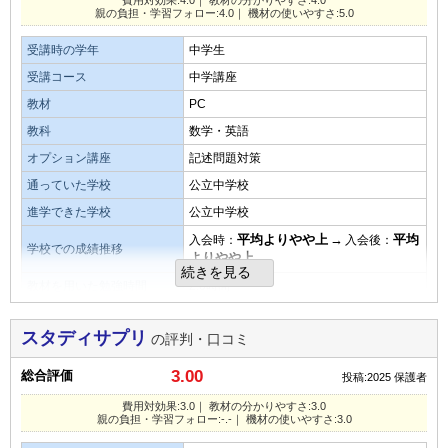
費用対効果:4.0｜ 教材の分かりやすさ:4.0
安くとても助かりました。
親の負担・学習フォロー:4.0｜ 機材の使いやすさ:5.0
教材の難易度
総合評価
受講時の学年
中学生
目的を果たせたか
易しい
平均
難しい
総合的な評価としては良いと思います。学習塾との併用でも
受講コース
中学講座
子供が自分で塾ではなく、WEBの講義を受けたいと言って
いいかなと思いました
演習問題の量
教材
PC
きて、自分で探したものを受講して希望校に合格した。
教科
数学・英語
少ない
平均
多い
教材の難易度
オプション講座の満足度
オプション講座
記述問題対策
口コミ投稿者ID:2678543
易しい
平均
難しい
世界史の講座を受講していましたが、好きな時間に受講でき
通っていた学校
公立中学校
不適切な口コミを報告する
ることが子供にとって良かったのだと思います。
進学できた学校
公立中学校
演習問題の量
平均よりやや上
→
平均
入会時：
入会後：
学校での成績推移
少ない
よりやや上
平均
多い
親の負担・学習フォローの仕組み
続きを見る
サービス側のサポートについて詳細は子供に聞いていないの
教材を用いた勉強時間
2.0時間
口コミ投稿者ID:2678546
で、不明ですが、結果として合格しているので良いサポート
月額料金
8,000～10,000円／月
不適切な口コミを報告する
だと思います。
スタディサプリ
の評判・口コミ
費用対効果
3.00
総合評価
投稿:2025
保護者
コスパは良かったと思います。毎月負担にならない安心価格
タブレットなど機材の使いやすさ・操作性
で分かりやすかったです。
費用対効果:3.0｜ 教材の分かりやすさ:3.0
タブレットなど機材の操作性については、自分の携帯を利用
親の負担・学習フォロー:-.-｜ 機材の使いやすさ:3.0
していたので良かったのだと思います。