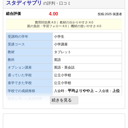
学校のテスト対策としては、あまり教科書に沿っている感じ
スタディサプリ
の評判・口コミ
費用対効果
がしなかったため。
4.00
総合評価
投稿:2025
保護者
対策効果はあったと感じたこれかは自分でも出来るようにな
りました
親の負担・学習フォローの仕組み
費用対効果:4.0｜ 教材の分かりやすさ:4.0
親の負担・学習フォロー:4.0｜ 機材の使いやすさ:4.0
時々メールが届くくらいで、特にフォローなどを受けた印象
教材・授業動画の質・分かりやすさ
はありません。
受講時の学年
小学生
過去問題など対策がしっかりしていたと感じた。勉強のやり
受講コース
小学講座
方をおしえてくれた
良いところや要望
教材
タブレット
通塾の必要がなく、自分のペースで学べる点です。時間を気
教科
英語
教材・授業動画の難易度
にすることなく学習できます。
オプション講座
英語・英会話
難しい問題をやるときのフォローをしてくれるのがありがた
通っていた学校
公立小学校
い。頼りになる
総合評価
進学できた学校
公立小学校
内容は分かりやすくとても良いのですが、不明点が出た時の
平均よりやや上
→
上位
学校での成績推移
入会時：
入会後：
演習問題の量
対処が自分でできれば使える教材だと思います。
教材を用いた勉強時間
1.5時間
続きを見る
沢山の演出問題がある本当にに助かりました。
月額料金
3,000～5,000円／月
教材の難易度
目的を果たせたか
費用対効果
易しい
もっと見る
平均
難しい
子供が勉強しなくてもパットだとやれるから本当に助かる。
費用対効果は、結果的に苦手意識を取り除くことが出来たの
後の
--
～
--
件を表示／全841件