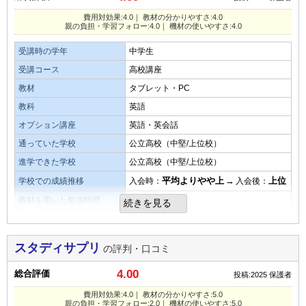
金額を払う価値は充分あると感じています。
教材の難易度
費用対効果:4.0｜ 教材の分かりやすさ:4.0
親の負担・学習フォロー:4.0｜ 機材の使いやすさ:4.0
教材・授業動画の質・分かりやすさ
易しい
平均
難しい
受講時の学年
中学生
教材の内容が充実しており、わからないところもすぐに聞け
演習問題の量
受講コース
高校講座
る状況で、理解できるまで教えてくれるので助かっていま
す。
教材
タブレット・PC
少ない
平均
多い
教科
英語
口コミ投稿者ID:2678415
教材・授業動画の難易度
オプション講座
英語・英会話
不適切な口コミを報告する
良いところや要望
中学の勉強を始めた頃は、英語の難しさで悩んでいました
通っていた学校
公立高校（中堅/上位校）
自分のペースで好きな時に勉強できるところ。
が、今は少しずつ理解出来るようにもなり楽しんで勉強して
進学できた学校
公立高校（中堅/上位校）
楽しく勉強できると思います。
います。
平均よりやや上
→
上位
学校での成績推移
入会時：
入会後：
教材を用いた勉強時間
1.5時間
総合評価
続きを見る
演習問題の量
月額料金
10,000～15,000円／月
スタディサプリが成績向上につながったかどうかよくわから
充分な量の演習問題があり、わからないところは似たような
ないため。
問題が何問もあり、解けるまでできるので本人も自信がつい
費用対効果
スタディサプリ
の評判・口コミ
たように思います。
費用対効果についてですが、価格に見合った授業だとおもい
教材の難易度
4.00
総合評価
投稿:2025
保護者
ます。
目的を果たせたか
費用対効果:4.0｜ 教材の分かりやすさ:5.0
易しい
平均
難しい
親の負担・学習フォロー:2.0｜ 機材の使いやすさ:5.0