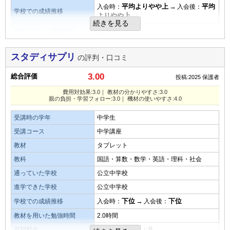
不適切な口コミを報告する
平均よりやや上
→
平均
入会時：
入会後：
タブレットなど機材の使いやすさ・操作性
学校での成績推移
演習問題の量
よりやや上
続きを見る
タブレットなどの操作は高校生には容易なレベルで操作でき
動画視聴学習が主体で、演習問題を解いている子供の姿は見
教材を用いた勉強時間
2.5時間
るので、快適でした。
たことがない。
月額料金
3,000円未満／月
スタディサプリ
の評判・口コミ
良いところや要望
費用対効果
目的を果たせたか
良い点は経験豊富な講師陣の指導を受けられることです。改
3.00
総合評価
投稿:2025
保護者
塾はとても高いので、それに比べたら安くて助かります。効
講座内容がわかりやすく、見たい講座の動画を選べるので、
善点は質問回数が限られていることです。
果はあります、
良い
費用対効果:3.0｜ 教材の分かりやすさ:3.0
親の負担・学習フォロー:3.0｜ 機材の使いやすさ:4.0
総合評価
教材・授業動画の質・分かりやすさ
オプション講座の満足度
受講時の学年
中学生
苦手分野をピンポイントでさかのぼって学習したり、得意分
教材はわかりやすかったです。
オプション講座は受講しておらず、通常のサービス内の動画
受講コース
中学講座
野は徐々に先に進めたりするのが便利だと感じた。
分からないところは何回も取り組みました。
だけ視聴しているので、この質問は答えられない
教材
タブレット
教科
国語・算数・数学・英語・理科・社会
教材の難易度
教材・授業動画の難易度
親の負担・学習フォローの仕組み
通っていた学校
公立中学校
難易度はそこまで高くないです。塾の方が高いなぁとかんじ
子供のスマホで契約したため、進捗などのメール等が親に来
易しい
平均
難しい
進学できた学校
公立中学校
ました。
ないので、子供がどう進んでいるかわからないでいる。
下位
→
下位
学校での成績推移
入会時：
入会後：
演習問題の量
教材を用いた勉強時間
2.0時間
演習問題の量
タブレットなど機材の使いやすさ・操作性
少ない
平均
多い
月額料金
5,000～8,000円／月