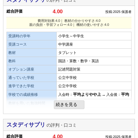
の評判・口コミ
かり学習を深めることができた
少ない
平均
多い
4.00
総合評価
投稿:2025
保護者
教材・授業動画の難易度
口コミ投稿者ID:2678469
親の負担・学習フォローの仕組み
難しすぎずに、授業についていけるレベルだと思います。
費用対効果:4.0｜ 教材の分かりやすさ:4.0
親の負担・学習フォロー:4.0｜ 機材の使いやすさ:4.0
不適切な口コミを報告する
定期で気に学習フォローのチェックが入るので、頼もしかっ
たと思う、親の負担はまあそこそこでした
受講時の学年
小学生～中学生
受講コース
中学講座
タブレットなど機材の使いやすさ・操作性
教材
タブレット
演習問題の量
タブレットを売りにしているだけあって、タブレットの操作
教科
国語・算数・数学・英語
性は申し分なく、しっかりできました
演習問題の量については、よくわかりませんが、特に問題は
オプション講座
記述問題対策
なかったと思います。
通っていた学校
公立中学校
良いところや要望
進学できた学校
公立中学校
目的を果たせたか
毎日コツコツ無理なく続けることができて、タブレットなど
平均よりやや上
→
平均
学校での成績推移
入会時：
入会後：
で子供のやる気を出す工夫がされていた
わからない問題をわかるようになってほしかったので、間違
教材を用いた勉強時間
1.0時間
えた問題をやり直したりできるのでよかった。
続きを見る
月額料金
5,000～8,000円／月
総合評価
タブレットなど機材の使いやすさ・操作性
子どもが苦手教科を克服できて、モチベーションアップにも
費用対効果
スタディサプリ
の評判・口コミ
なりました
タブレットもスマホも問題なく使えています。
充分効果があったと思います。価格も見合っているのでこの
4.00
総合評価
投稿:2025
保護者