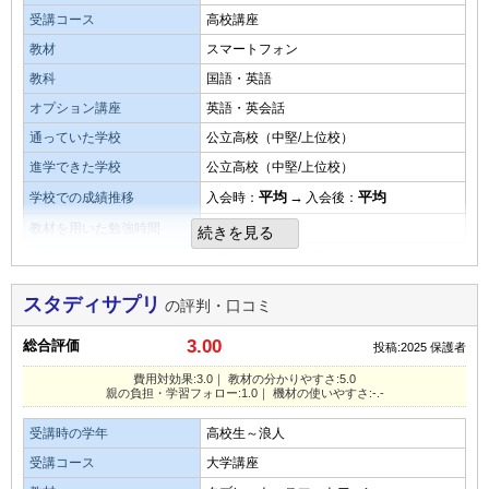
て特に問題はなかったです
受講コース
高校講座
良いところや要望
教材・授業動画の難易度
教材
スマートフォン
良い点としては、塾のように開始時間が決まってるわけでは
ないので、本人の時間でできるところです。
タブレットなど機材の使いやすさ・操作性
難易度は易しいが、自ら取り組まないといけないので分から
教科
国語・英語
改善点は今のところ思いつかないです。
ないところを分からないままにしていた。
タブレットなど機材の操作性ですが、とくにこれと言っての
オプション講座
英語・英会話
問題はなかったです
通っていた学校
公立高校（中堅/上位校）
その他気づいたこと、感じたこと
演習問題の量
進学できた学校
公立高校（中堅/上位校）
家での学習習慣がありませんでしたが、こちらの通信教育を
総合評価
演習問題は少なからず多からずで勉強嫌いさんにはちょうど
平均
→
平均
学校での成績推移
入会時：
入会後：
するようになり、習慣化されました。
よかった
総合評価についてですが、本人の苦手教科の克服に大変役立
教材を用いた勉強時間
0.5時間
続きを見る
ったと思います。
月額料金
3,000～5,000円／月
総合評価
目的を果たせたか
目的
学校の復習／基礎学力の向上
勉強への意欲が上がったこと、勉強が苦でなくなったことは
教材の難易度
子どもに毎日数分でも学習を身に着けてほしかったがペンを
スタディサプリ
の評判・口コミ
目的の達成度
やや達成できた
大きいと思います。
叩くだけであまり身に入らなかった気がする
易しい
平均
難しい
3.00
総合評価
投稿:2025
保護者
費用対効果
教材の難易度
演習問題の量
親の負担・学習フォローの仕組み
費用対効果:3.0｜ 教材の分かりやすさ:5.0
費用対効果は勉強をするという目的だけは達しています。
親の負担・学習フォロー:1.0｜ 機材の使いやすさ:-.-
子どもが勉強終わるとアプリでどれぐらい何の勉強したかを
特別成績が上がるような効果は感じられないです。
易しい
平均
難しい
少ない
平均
多い
お知らせしてくれる所が良かった。通信教育なので分からな
受講時の学年
高校生～浪人
どんな勉強方法を取り入れたとしても最後は本人がやるかや
い時にすぐ聞けることができなかったのが残念だった
演習問題の量
口コミ投稿者ID:2678117
らないかだと思います。
受講コース
大学講座
不適切な口コミを報告する