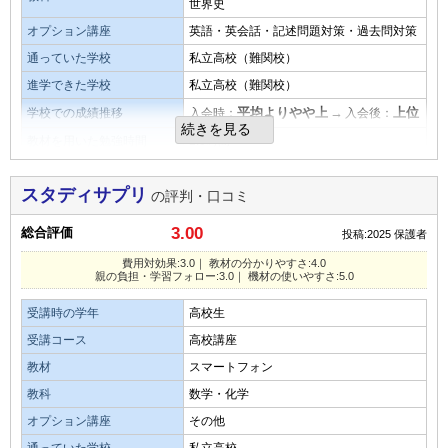
親の負担・学習フォローの仕組み
世界史
易しい
平均
難しい
優しいところから発展まで幅広く講義があるのでよいと思
親の負担は月学費用だけで勉強自体は本人がやります。
オプション講座
英語・英会話・記述問題対策・過去問対策
う。ただ多すぎてどのようなコースで学習すべきかわかりに
フォロー体制は良くはないです。通信教育だとこの程度でし
演習問題の量
通っていた学校
私立高校（難関校）
くい
ょう。
進学できた学校
私立高校（難関校）
少ない
平均
多い
平均よりやや上
→
上位
学校での成績推移
入会時：
入会後：
演習問題の量
タブレットなど機材の使いやすさ・操作性
口コミ投稿者ID:2678044
続きを見る
教材を用いた勉強時間
2.0時間
講義形式の動画なのでそれなりにはあると思うが必要十分か
不適切な口コミを報告する
元々持っているスマートフォンでできるので初期費用が抑え
月額料金
3,000円未満／月
どうかはわからない
られて良いです。
スタディサプリ
の評判・口コミ
費用対効果
目的を果たせたか
良いところや要望
3.00
総合評価
費用対効果はかなり高いと思います。他の学習塾と比較にな
投稿:2025
保護者
子供がどれだけ利用してるか親が把握できないので効果が出
勉強方法とかよりどうやったら本人がやる気を出すかの方法
らないくらいの低価格で受講できるからです。
費用対効果:3.0｜ 教材の分かりやすさ:4.0
にくい
が欲しいです。
親の負担・学習フォロー:3.0｜ 機材の使いやすさ:5.0
教材・授業動画の質・分かりやすさ
受講時の学年
高校生
親の負担・学習フォローの仕組み
総合評価
有名講師が徹底的に細部までこだわって授業を行ってくださ
受講コース
高校講座
子供が利用したとき親にメール通知が来るとか一週間の学習
本人がやる気を出さない限り成績が大きく向上することはあ
るので、躓きがなくてよかった。
教材
スマートフォン
時間、利用状況など通知があるといいのにと思う
りません
教科
数学・化学
教材・授業動画の難易度
オプション講座
その他
良いところや要望
教材の難易度
教科書の範囲に応じて学習できるので、子供も無理なく学習