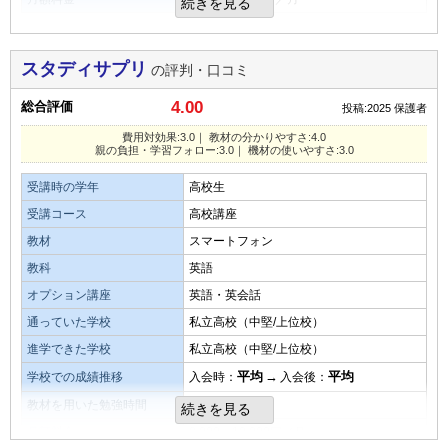
続きを見る
塾ほど量が多くなく取り組みやすかったです。
自分のスマートフォンで受講できて、機材を買わずにすむの
口コミ投稿者ID:2677976
スポーツと両立できます。
が良い。
費用対効果
不適切な口コミを報告する
費用対効果は五分五分だと思います。子供がいかに利用して
スタディサプリ
の評判・口コミ
目的を果たせたか
良いところや要望
理解出来るようになれるかを考えると微妙な
4.00
総合評価
子供が自分で勉強を計画的に始めました。
所です。
投稿:2025
保護者
良い点は、好きな時間にスマートフォンで講座動画が見られ
成績もアップして本人も自信に繋がった。
るところ。改善点として、親に子供の習熟度がわかる通知で
費用対効果:3.0｜ 教材の分かりやすさ:4.0
親の負担・学習フォロー:3.0｜ 機材の使いやすさ:3.0
もあれば良いと思う。
教材・授業動画の質・分かりやすさ
オプション講座の満足度
受講時の学年
高校生
多分、教材などは問題無いと思いますが、学ぶ本人の努力が
その他気づいたこと、感じたこと
周りでやっている人がまだあまりいないので共有できないの
足りないため、学んだ事を覚えていない事が多い。
受講コース
高校講座
は寂しいです。
子供本人は、気軽に動画視聴で勉強できるので、取り組みや
教材
スマートフォン
すいと言っていて、子供に合ったシステムなのは良い。
教材・授業動画の難易度
教科
英語
親の負担・学習フォローの仕組み
教材の難易度は普通だと思いますが、子供にとっては理解し
オプション講座
英語・英会話
総合評価
特にフォローをしなくても、本人がコツコツやるので助かり
がたい所もあるのだと思います。
通っていた学校
私立高校（中堅/上位校）
ました。
取り組みやすいが、動画視聴なので、受け身学習になり、漫
進学できた学校
私立高校（中堅/上位校）
然と動画を見て満足してしまい、成績が伸びるかはなんとも
演習問題の量
平均
→
平均
学校での成績推移
入会時：
入会後：
いえないのが悩む。
タブレットなど機材の使いやすさ・操作性
問題の量は普通だと思います。子供も考える時間を考慮した
教材を用いた勉強時間
2.0時間
続きを見る
タブレット操作は慣れたもので特に問題なく良かったです。
ら、このくらいの量が良いと思います。
教材の難易度
月額料金
8,000～10,000円／月
分かりやすいです。