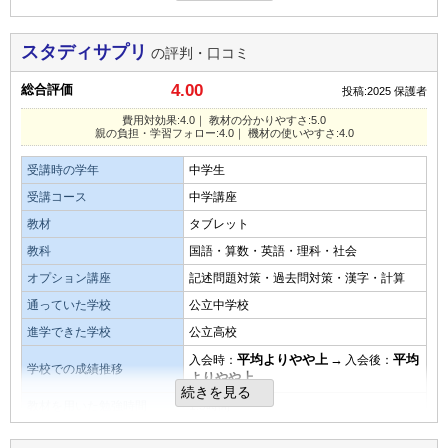
演習問題の量
良いところや要望
費用対効果
自分のペースで学習できるところと、必要な教科が選択でき
とにかく費用が安いので、通塾と比べると費用対効果はある
スタディサプリ
の評判・口コミ
少ない
平均
多い
るところ
と感じています。
4.00
総合評価
投稿:2025
保護者
口コミ投稿者ID:2677799
不適切な口コミを報告する
総合評価
費用対効果:4.0｜ 教材の分かりやすさ:5.0
教材・授業動画の質・分かりやすさ
親の負担・学習フォロー:4.0｜ 機材の使いやすさ:4.0
自分のペースや自主性が重視されるので責任をもって学習で
講師の教え方がとても分かりやすいです。教材はあまり教科
きる点が良いと思います
受講時の学年
中学生
書に沿っている感じはありませんでした。
受講コース
中学講座
教材の難易度
教材・授業動画の難易度
教材
タブレット
まだ中一ですので、そこまで難しいという感じはありません
教科
国語・算数・英語・理科・社会
易しい
平均
難しい
でした。受講して分からない点はなかったようです。
オプション講座
記述問題対策・過去問対策・漢字・計算
演習問題の量
通っていた学校
公立中学校
演習問題の量
進学できた学校
公立高校
少ない
平均
多い
もっと演習量は欲しいと感じました。似たような問題を何度
平均よりやや上
→
平均
入会時：
入会後：
学校での成績推移
口コミ投稿者ID:2677794
も解きたいと思いました。
よりやや上
続きを見る
不適切な口コミを報告する
教材を用いた勉強時間
1.5時間
目的を果たせたか
月額料金
8,000～10,000円／月