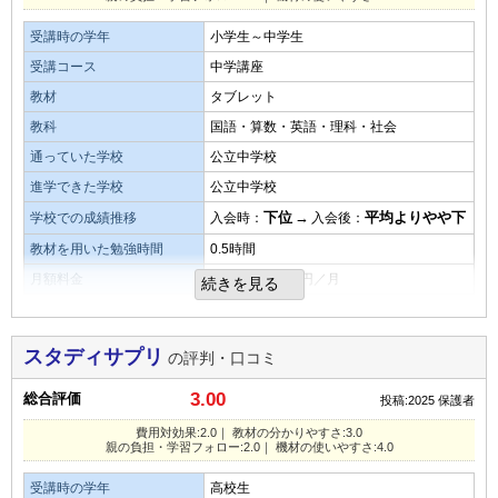
中学への進学にあたり、勉強内容が難しくなり成績が落ちる
教材・授業動画の質・分かりやすさ
事への懸念で始めました。成績が上がるということはありま
演習問題の量
受講時の学年
小学生～中学生
教材、授業の質共にわかりやすく、苦手教科の克服にはたい
せんでしたが、家での学習の定着、授業内容を理解できてい
受講コース
中学講座
へん役立ちました。
少ない
平均
多い
るので始めて良かったと思います。
教材
タブレット
口コミ投稿者ID:2678223
教材・授業動画の難易度
教科
国語・算数・英語・理科・社会
オプション講座の満足度
不適切な口コミを報告する
教材授業の難易度についてですが、苦手教科なので若干難し
通っていた学校
公立中学校
小学生の頃から文章問題が少し苦手だったので、読解力が上
い場面もあったみたいです
進学できた学校
公立中学校
がればいいなと思いつけました。
少しずつ読解力が上がり、本人も問題の意味がわからないと
下位
→
平均よりやや下
学校での成績推移
入会時：
入会後：
いうことが減りました。
演習問題の量
教材を用いた勉強時間
0.5時間
演習問題の量についてですが、多くも無く少なくもなく程よ
月額料金
8,000～10,000円／月
続きを見る
い感じでした
親の負担・学習フォローの仕組み
費用対効果
オンラインでサポートしていただけるので助かっています。
親の負担は特に感じたことがありません。
目的を果たせたか
塾よりも安く勉強でき、好きな時間に取り組めるから習い事
スタディサプリ
の評判・口コミ
している人には価値があると思う
受験対策として苦手教科の克服にと始めましたが、学習内容
3.00
総合評価
投稿:2025
保護者
はわかりやすかったみたいです。
タブレットなど機材の使いやすさ・操作性
費用対効果:2.0｜ 教材の分かりやすさ:3.0
教材・授業動画の質・分かりやすさ
子供がタブレットやスマホを使うことに抵抗がなく、慣れる
親の負担・学習フォロー:2.0｜ 機材の使いやすさ:4.0
のも早かったので特に悪かった点などはありません。
親の負担・学習フォローの仕組み
その子どもに合うようにつくられている。解説もあり動画で
受講時の学年
高校生
見れるので見やすかった
学習フォローの仕組み、親の負担についてですがこれと言っ