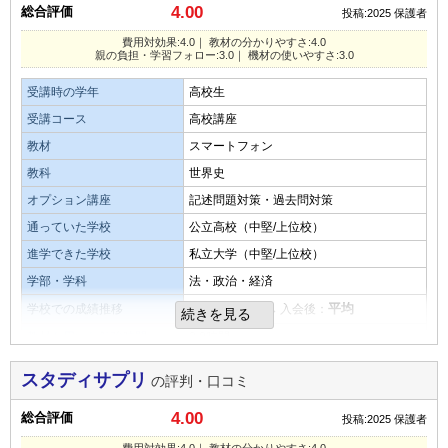
4.00
総合評価
子供がやりたいと言ったことから始めたサービスですが、あ
投稿:2025
保護者
なので発生していない。
まり活用できなかった
費用対効果:4.0｜ 教材の分かりやすさ:4.0
親の負担・学習フォロー:3.0｜ 機材の使いやすさ:3.0
教材・授業動画の質・分かりやすさ
オプション講座の満足度
受講時の学年
高校生
もともと英語は苦手なので、通信講座ではあまり身につかな
苦手な科目を追加することで克服できると思いましたが、苦
受講コース
高校講座
かったように思える。
手なものはやらなくなる
教材
スマートフォン
目的を果たせたか
教科
世界史
親の負担・学習フォローの仕組み
学校て利用を勧められたのでやっていた。授業の一貫のよう
オプション講座
記述問題対策・過去問対策
フォロー体制は十分であったと思います。よく見てくれて心
なものだったのでおまり身についてなかったように思える
通っていた学校
公立高校（中堅/上位校）
強くかんじました
進学できた学校
私立大学（中堅/上位校）
良いところや要望
学部・学科
法・政治・経済
タブレットなど機材の使いやすさ・操作性
天候の良し悪しに関わらず、出かけることなくやれるので良
平均
→
平均
学校での成績推移
入会時：
入会後：
続きを見る
タブレットの操作は子供はすぐになれました。いろいろと触
かった。
教材を用いた勉強時間
2.0時間
っているうちに使い方をマスターしていきました
月額料金
8,000～10,000円／月
総合評価
スタディサプリ
の評判・口コミ
良いところや要望
自分のやりたいときにやれるので時間の制約がないのが良か
費用対効果
4.00
良い点は自分のやる気次第でどんどんと成績が伸びると思い
総合評価
投稿:2025
保護者
ったと思う。
費用対効果は、良かったと思います。対人の塾よりは費用も
ます。子供自身のやる気次第です