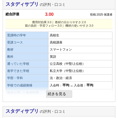
スタディサプリ
の評判・口コミ
費用対効果
3.00
総合評価
投稿:2025
保護者
費用は塾に比べ安価でしたので効果が出ればよかったです
が、集団塾に通った方が良いと感じたこともあった
費用対効果:3.0｜ 教材の分かりやすさ:2.0
親の負担・学習フォロー:3.0｜ 機材の使いやすさ:3.0
教材・授業動画の質・分かりやすさ
受講時の学年
高校生
内容は充実していたと思いますが本人のやる気の持続が無か
受講コース
高校講座
ったので途中で辞めることにした
教材
スマートフォン
教科
英語
教材・授業動画の難易度
通っていた学校
公立高校（中堅/上位校）
教材はとても良いと感じましたが、良いものを１００％使い
進学できた学校
私立大学（中堅/上位校）
こなしてくれなかったと感じています
学部・学科
法・政治・経済
平均
→
平均
学校での成績推移
入会時：
入会後：
演習問題の量
教材を用いた勉強時間
1.0時間
続きを見る
演習問題は好んで行っていました。自分で理解し解決するこ
月額料金
3,000円未満／月
とで喜びを感じていたようです
費用対効果
スタディサプリ
の評判・口コミ
目的を果たせたか
学校からの提携だったので、費用は発生せず、通信料もWiFi