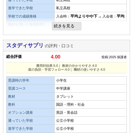
通っていた学校
私立高校
良い点は一流講師の講義を低料金でいくらでも受けられると
出来ていた。
易しい
平均
難しい
ころ
進学できた学校
私立高校
悪いところは受講者の自主性次第なので役立てられる人の割
平均よりやや下
→
平均
学校での成績推移
入会時：
入会後：
演習問題の量
演習問題の量
合が低そう
教材を用いた勉強時間
1.5時間
続きを見る
テストによく出る演習問題の量は十分で、子供もモチベーシ
少ない
平均
多い
月額料金
3,000円未満／月
ョン高く、反複学習していました。
総合評価
口コミ投稿者ID:2678036
この料金では無理なのも理解できるがもう少し高くなっても
費用対効果
スタディサプリ
の評判・口コミ
不適切な口コミを報告する
目的を果たせたか
いいので勉強を続けられる仕組みをしっかり作ってほしい。
費用は安くて助かるが、本人が学力がつけられるかは、本人
4.00
子供の苦手教科を克服してもらいたくて始めましたが、丁寧
総合評価
教育機会の地域格差も解消できるので
投稿:2025
保護者
にかかっていて、動画視聴で必ず成績が上がるかは微妙。
な指導でモチベーションが下がらずに続けられました。
費用対効果:5.0｜ 教材の分かりやすさ:4.0
親の負担・学習フォロー:4.0｜ 機材の使いやすさ:4.0
教材・授業動画の質・分かりやすさ
オプション講座の満足度
受講時の学年
小学生
講座内容がわかりやすく、講座動画も長過ぎないので、気軽
教材の難易度
リスティング対策としてディクテーションや音読トレーニン
受講コース
中学講座
に視聴できて良い
グの機能があり、レベルアップの実感があったと思います。
教材
タブレット
易しい
平均
難しい
教材・授業動画の難易度
教科
国語・理科・社会
演習問題の量
親の負担・学習フォローの仕組み
講座内容はわかりやすいが、それを子供が習得するかはまた
オプション講座
英語・英会話
担当コーチと科目サポーターが専任でついているので、理想
別問題で、漫然と講座動画を見ているだけになってしまって
少ない
平均
多い
通っていた学校
公立小学校
的な学習プランを実行できた。
いる。
進学できた学校
公立小学校
口コミ投稿者ID:2677982