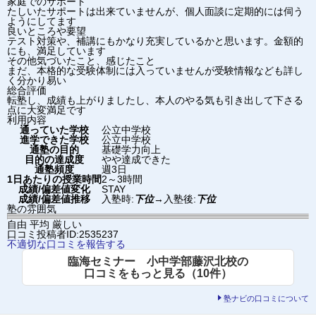
家庭でのサポート
たしいたサポートは出来ていませんが、個人面談に定期的には伺う
ようにしてます
良いところや要望
テスト対策や、補講にもかなり充実しているかと思います。金額的
にも、満足しています
その他気づいたこと、感じたこと
まだ、本格的な受験体制には入っていませんが受験情報なども詳し
く分かり易い
総合評価
転塾し、成績も上がりましたし、本人のやる気も引き出して下さる
点に大変満足です
利用内容
通っていた学校
公立中学校
進学できた学校
公立中学校
通塾の目的
基礎学力向上
目的の達成度
やや達成できた
通塾頻度
週3日
1日あたりの授業時間
2～3時間
成績/偏差値変化
STAY
成績/偏差値推移
入塾時:
下位
→
入塾後:
下位
塾の雰囲気
自由
平均
厳しい
口コミ投稿者ID:2535237
不適切な口コミを報告する
臨海セミナー 小中学部藤沢北校の
口コミをもっと見る（10件）
塾ナビの口コミについて