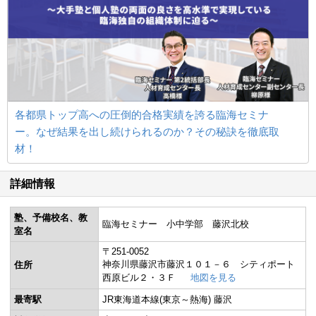
各都県トップ高への圧倒的合格実績を誇る臨海セミナ
ー。なぜ結果を出し続けられるのか？その秘訣を徹底取
材！
詳細情報
塾、予備校名、教
臨海セミナー 小中学部 藤沢北校
室名
〒251-0052
神奈川県藤沢市藤沢１０１－６ シティポート
住所
西原ビル２・３Ｆ
地図を見る
最寄駅
JR東海道本線(東京～熱海) 藤沢