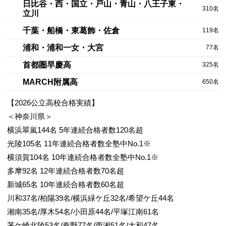
日比谷・西・国立・戸山・青山・八王子東・
310名
立川
千葉・船橋・東葛飾・佐倉
119名
浦和・浦和一女・大宮
77名
首都圏早慶高
325名
MARCH附属高
650名
【2026公立高校合格実績】
＜神奈川県＞
横浜翠嵐144名 5年連続合格者数120名超
光陵105名 11年連続合格者数全塾中No.1※
横須賀104名 10年連続合格者数全塾中No.1※
多摩92名 12年連続合格者数70名超
新城65名 10年連続合格者数60名超
川和37名/柏陽39名/横浜緑ケ丘32名/希望ケ丘44名
湘南35名/厚木54名/小田原44名/平塚江南61名
茅ケ崎北陵53名/秦野77名/西湘51名/大和47名