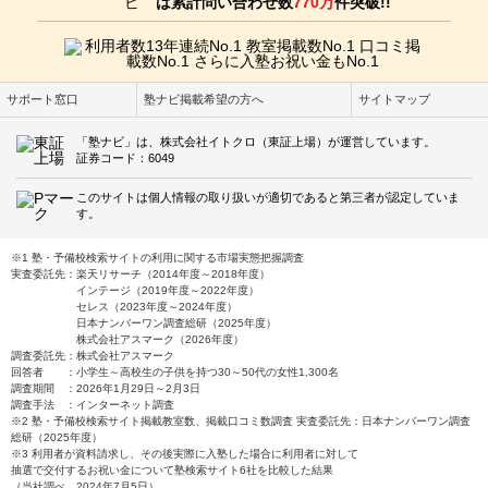
は累計問い合わせ数
770万
件突破!!
サポート窓口
塾ナビ掲載希望の方へ
サイトマップ
「塾ナビ」は、株式会社イトクロ（東証上場）が運営しています。
証券コード：6049
このサイトは個人情報の取り扱いが適切であると第三者が認定していま
す。
※1 塾・予備校検索サイトの利用に関する市場実態把握調査
実査委託先：楽天リサーチ（2014年度～2018年度）
インテージ（2019年度～2022年度）
セレス（2023年度～2024年度）
日本ナンバーワン調査総研（2025年度）
株式会社アスマーク（2026年度）
調査委託先：株式会社アスマーク
回答者 ：小学生～高校生の子供を持つ30～50代の女性1,300名
調査期間 ：2026年1月29日～2月3日
調査手法 ：インターネット調査
※2 塾・予備校検索サイト掲載教室数、掲載口コミ数調査 実査委託先：日本ナンバーワン調査
総研（2025年度）
※3 利用者が資料請求し、その後実際に入塾した場合に利用者に対して
抽選で交付するお祝い金について塾検索サイト6社を比較した結果
（当社調べ 2024年7月5日）