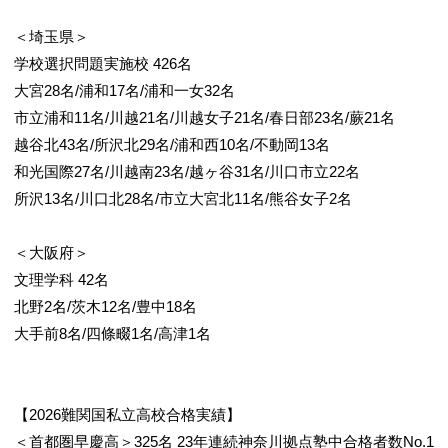
＜埼玉県＞
学校選択問題実施校 426名
大宮28名/浦和17名/浦和一女32名
市立浦和11名/川越21名/川越女子21名/春日部23名/蕨21名
越谷北43名/所沢北29名/浦和西10名/不動岡13名
和光国際27名/川越南23名/越ヶ谷31名/川口市立22名
所沢13名/川口北28名/市立大宮北11名/熊谷女子2名
＜大阪府＞
文理学科 42名
北野2名/茨木12名/豊中18名
大手前8名/四條畷1名/高津1名
【2026難関国私立高校合格実績】
＜首都圏早慶高＞325名 23年連続神奈川拠点塾中合格者数No.1