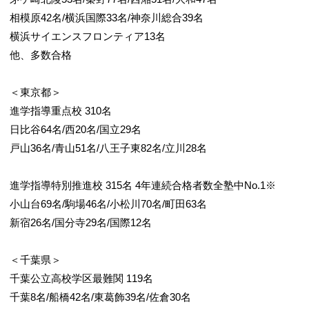
相模原42名/横浜国際33名/神奈川総合39名
横浜サイエンスフロンティア13名
他、多数合格
＜東京都＞
進学指導重点校 310名
日比谷64名/西20名/国立29名
戸山36名/青山51名/八王子東82名/立川28名
進学指導特別推進校 315名 4年連続合格者数全塾中No.1※
小山台69名/駒場46名/小松川70名/町田63名
新宿26名/国分寺29名/国際12名
＜千葉県＞
千葉公立高校学区最難関 119名
千葉8名/船橋42名/東葛飾39名/佐倉30名