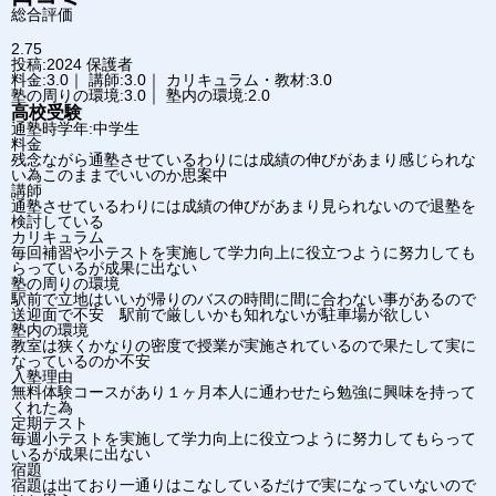
総合評価
2.75
投稿:2024
保護者
料金:3.0｜ 講師:3.0｜ カリキュラム・教材:3.0
塾の周りの環境:3.0｜ 塾内の環境:2.0
高校受験
通塾時学年:中学生
料金
残念ながら通塾させているわりには成績の伸びがあまり感じられな
い為このままでいいのか思案中
講師
通塾させているわりには成績の伸びがあまり見られないので退塾を
検討している
カリキュラム
毎回補習や小テストを実施して学力向上に役立つように努力しても
らっているが成果に出ない
塾の周りの環境
駅前で立地はいいが帰りのバスの時間に間に合わない事があるので
送迎面で不安 駅前で厳しいかも知れないが駐車場が欲しい
塾内の環境
教室は狭くかなりの密度で授業が実施されているので果たして実に
なっているのか不安
入塾理由
無料体験コースがあり１ヶ月本人に通わせたら勉強に興味を持って
くれた為
定期テスト
毎週小テストを実施して学力向上に役立つように努力してもらって
いるが成果に出ない
宿題
宿題は出ており一通りはこなしているだけで実になっていないので