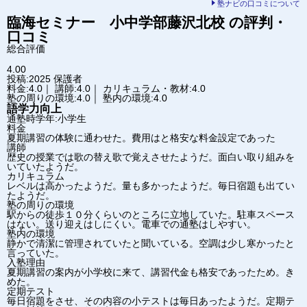
塾ナビの口コミについて
臨海セミナー 小中学部
藤沢北校
の評判・
口コミ
総合評価
4.00
投稿:2025
保護者
料金:4.0｜ 講師:4.0｜ カリキュラム・教材:4.0
塾の周りの環境:4.0｜ 塾内の環境:4.0
語学力向上
通塾時学年:小学生
料金
夏期講習の体験に通わせた。費用はと格安な料金設定であった
講師
歴史の授業では歌の替え歌で覚えさせたようだ。面白い取り組みを
いていたようだ。
カリキュラム
レベルは高かったようだ。量も多かったようだ。毎日宿題も出てい
たようだ。
塾の周りの環境
駅からの徒歩１０分くらいのところに立地していた。駐車スペース
はない。送り迎えはしにくい。電車での通塾はしやすい。
塾内の環境
静かで清潔に管理されていたと聞いている。空調は少し寒かったと
言っていた。
入塾理由
夏期講習の案内が小学校に来て、講習代金も格安であったため。き
めた。
定期テスト
毎日宿題をさせ、その内容の小テストは毎日あったようだ。定期テ