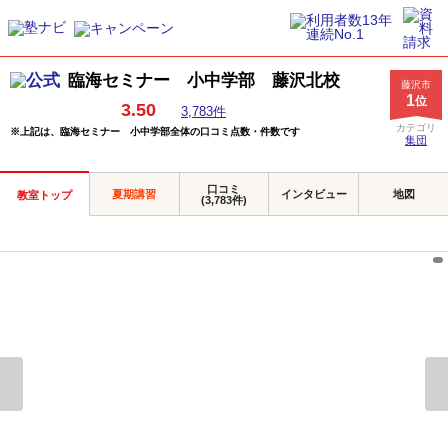
臨海セミナー 小中学部 藤沢北校
藤沢市
1
位
3.50
3,783件
カテゴリ
※上記は、臨海セミナー 小中学部全体の口コミ点数・件数です
集団
口コミ
夏期講習
インタビュー
地図
教室トップ
(3,783件)