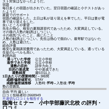
スト対策はなかったようだ。
宿題
毎日多くの宿題が出されていた。翌日宿題の確認と小テストがあっ
たようだ
家庭でのサポート
宿題の確認をした。土日は私が送り迎えを車でした。平日は妻が電
車で送り迎えをした。
良いところや要望
先生が熱心。格安の夏期講習代であったため、大変満足している。
その後の入塾の勧誘はしつこい。
その他気づいたこと、感じたこと
入塾の勧誘はしつこい。先生は熱心で面白い。最寄駅ではないた
め、入塾は避けた。
総合評価
格安な夏期講習費用であったため、大変満足している。通っている
生徒のレベルも高い。
利用内容
通っていた学校
公立小学校
進学できた学校
公立小学校
通塾の目的
語学力向上
目的の達成度
やや達成できた
通塾頻度
週5日以上
1日あたりの授業時間
2～3時間
成績/偏差値変化
STAY
成績/偏差値推移
入塾時:
平均
→
入塾後:
平均
塾の雰囲気
自由
平均
厳しい
口コミ投稿者ID:2668949
不適切な口コミを報告する
臨海セミナー 小中学部
藤沢北校
の評判・
口コミ