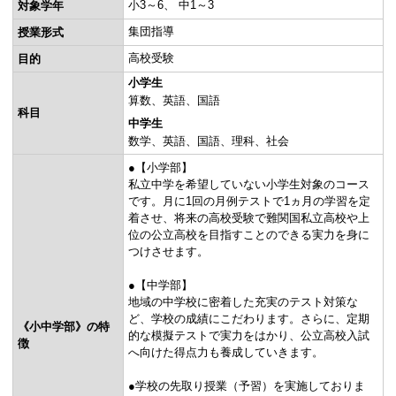
小3～6
中1～3
対象学年
集団指導
授業形式
高校受験
目的
小学生
算数
英語
国語
科目
中学生
数学
英語
国語
理科
社会
●【小学部】
私立中学を希望していない小学生対象のコース
です。月に1回の月例テストで1ヵ月の学習を定
着させ、将来の高校受験で難関国私立高校や上
位の公立高校を目指すことのできる実力を身に
つけさせます。
●【中学部】
地域の中学校に密着した充実のテスト対策な
ど、学校の成績にこだわります。さらに、定期
《小中学部》の特
的な模擬テストで実力をはかり、公立高校入試
徴
へ向けた得点力も養成していきます。
●学校の先取り授業（予習）を実施しておりま