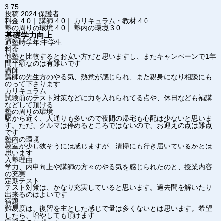
3.75
投稿:2024
保護者
料金:4.0｜ 講師:4.0｜ カリキュラム・教材:4.0
塾の周りの環境:4.0｜ 塾内の環境:3.0
基礎学力向上
通塾時学年:中学生
料金
他塾と比較するとお安い方だと思いますし、またキャンペーンで1年
間半額なのは有難いです
講師
講師の先生方のやる気、熱意が感じられ、また親身になり相談にも
のって下さります
カリキュラム
試験前のテスト対策などに力を入れられてる点や、休日なども補講
などして頂ける
塾の周りの環境
駅から近く、人通りも多いので夜間の帰宅も心配は少ないと思いま
す。ただ、クルマは停めるところではないので、お迎えの点は難点
です
塾内の環境
教室が少し狭そうには感じますが、清掃にも行き届いているかとは
思います
入塾理由
学力、内申向上や講師の方々のやる気を感じられたのと、授業内容
の充実
定期テスト
テスト対策は、かなり充実していると思います。過去問を解いたり
出来るのはよいです
宿題
難易度は、復習を主とした感じで量は多くないとは思います。希望
したら、増やしても頂けます