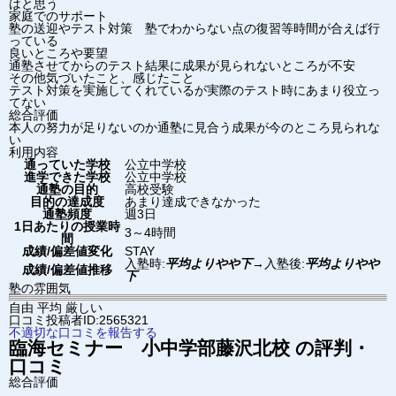
はと思う
家庭でのサポート
塾の送迎やテスト対策 塾でわからない点の復習等時間が合えば行
っている
良いところや要望
通塾させてからのテスト結果に成果が見られないところが不安
その他気づいたこと、感じたこと
テスト対策を実施してくれているが実際のテスト時にあまり役立っ
てない
総合評価
本人の努力が足りないのか通塾に見合う成果が今のところ見られな
い
利用内容
通っていた学校
公立中学校
進学できた学校
公立中学校
通塾の目的
高校受験
目的の達成度
あまり達成できなかった
通塾頻度
週3日
1日あたりの授業時
3～4時間
間
成績/偏差値変化
STAY
入塾時:
平均よりやや下
→
入塾後:
平均よりやや
成績/偏差値推移
下
塾の雰囲気
自由
平均
厳しい
口コミ投稿者ID:2565321
不適切な口コミを報告する
臨海セミナー 小中学部
藤沢北校
の評判・
口コミ
総合評価