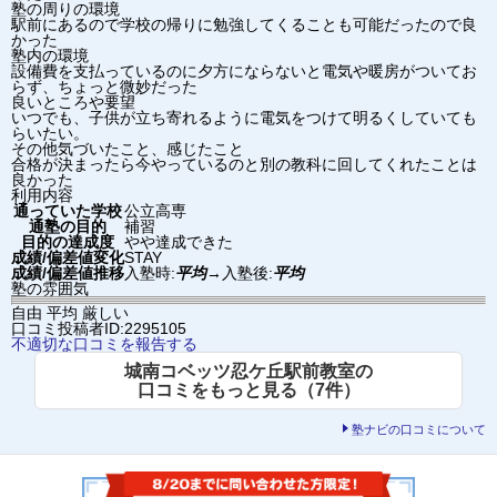
塾の周りの環境
駅前にあるので学校の帰りに勉強してくることも可能だったので良
かった
塾内の環境
設備費を支払っているのに夕方にならないと電気や暖房がついてお
らず、ちょっと微妙だった
良いところや要望
いつでも、子供が立ち寄れるように電気をつけて明るくしていても
らいたい。
その他気づいたこと、感じたこと
合格が決まったら今やっているのと別の教科に回してくれたことは
良かった
利用内容
通っていた学校
公立高専
通塾の目的
補習
目的の達成度
やや達成できた
成績/偏差値変化
STAY
成績/偏差値推移
入塾時:
平均
→
入塾後:
平均
塾の雰囲気
自由
平均
厳しい
口コミ投稿者ID:2295105
不適切な口コミを報告する
城南コベッツ忍ケ丘駅前教室の
口コミをもっと見る（7件）
塾ナビの口コミについて