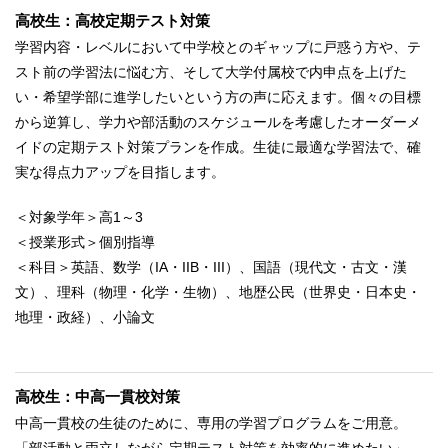
高校生：高校定期テスト対策
学習内容・レベルにおいて中学校とのギャップに戸惑う方や、テ
スト前の学習法に悩む方、そして大学付属校で内申点を上げた
い・希望学部に進学したいという方の声に応えます。個々の目標
から逆算し、学力や部活動のスケジュールを考慮したオーダーメ
イドの定期テスト対策プランを作成。生徒に最適な学習法で、確
実な得点力アップを目指します。
＜対象学年＞高1～3
＜授業形式＞個別指導
＜科目＞英語、数学（IA・IIB・III）、国語（現代文・古文・漢
文）、理科（物理・化学・生物）、地歴公民（世界史・日本史・
地理・政経）、小論文
高校生：中高一貫校対策
中高一貫校の生徒のために、専用の学習プログラムをご用意。
「部活動と両立しながら定期テスト対策を効率的に進めたい」