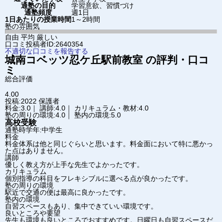
通塾の目的
学習意欲、習慣づけ
通塾頻度
週1日
1日あたりの授業時間
1～2時間
塾の雰囲気
自由
平均
厳しい
口コミ投稿者ID:2640354
不適切な口コミを報告する
城南コベッツ
忍ケ丘駅前教室
の評判・口コ
ミ
総合評価
4.00
投稿:2022
保護者
料金:3.0｜ 講師:4.0｜ カリキュラム・教材:4.0
塾の周りの環境:4.0｜ 塾内の環境:5.0
高校受験
通塾時学年:中学生
料金
料金体系は他と同じぐらいと思います。料金面において特に悪かっ
た点はありません。
講師
優しく教え方が上手な先生でよかったです。
カリキュラム
個別指導の科目をフレキシブルに選べる点が良かったです。
塾の周りの環境
駅近で交通の便は最高に良かったです。
塾内の環境
自習スペースもあり、集中できていい環境です。
良いところや要望
先生も環境も良いところでおすすめです。日曜日も自習スペースだ