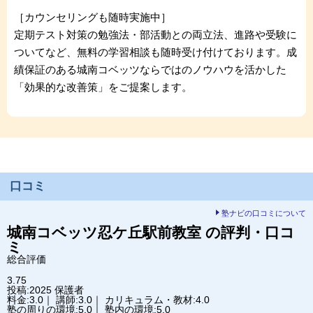
［カウンセリングも随時実施中］
定期テスト対策の勉強法・部活動との両立法、進路や受験に
ついてなど、無料の学習相談も随時受け付けております。成
績保証のある城南コベッツならではのノウハウを活かした
「効果的な改善策」をご提案します。
口コミ
塾ナビの口コミについて
城南コベッツ
忍ケ丘駅前教室
の評判・口コ
ミ
総合評価
3.75
投稿:2025
保護者
料金:3.0｜ 講師:3.0｜ カリキュラム・教材:4.0
塾の周りの環境:5.0｜ 塾内の環境:5.0