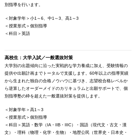
別指導を行います。
＜対象学年＞小1～6、中1～3、高1～3
＜授業形式＞個別指導
＜科目＞英語
高校生：大学入試／一般選抜対策
大学別の出題傾向に沿った実戦的な学力養成に加え、受験情報の
提供や出願計画までトータルで支援します。60年以上の指導実績
から生まれた独自の合格ノウハウに基づき、志望校合格レベルか
ら逆算したオーダーメイドのカリキュラムと出願サポートで、個
別指導塾の枠を超えた一般選抜対策を提供します。
＜対象学年＞高1～3
＜授業形式＞個別指導
＜科目＞英語・数学（IA・IIB・IIIC）・国語（現代文・古文・漢
文）・理科（物理・化学・生物）・地歴公民（世界史・日本史・