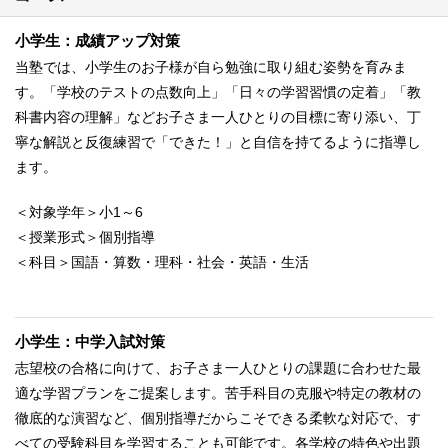
小学生：成績アップ対策
当塾では、小学生のお子様が自ら勉強に取り組む姿勢を育みま
す。「学校のテストの点数向上」「日々の学習習慣の定着」「教
科書内容の理解」などお子さま一人ひとりの目標に寄り添い、丁
寧な解説と反復練習で「できた！」と自信を持てるように指導し
ます。
＜対象学年＞小1～6
＜授業形式＞個別指導
＜科目＞国語・算数・理科・社会・英語・生活
小学生：中学入試対策
志望校の合格に向けて、お子さま一人ひとりの課題に合わせた最
適な学習プランをご提案します。苦手科目の克服や特定の教材の
徹底的な演習など、個別指導だからこそできる柔軟な対応で、す
べての受験科目を学習することも可能です。各学校の特色や出題