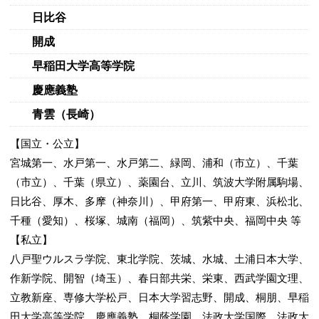
日比谷
開成
早稲田大学高等学院
慶應義塾
青雲（長崎）
【国立・公立】
宮城第一、水戸第一、水戸第二、緑岡、浦和（市立）、千葉
（市立）、千葉（県立）、薬園台、立川、筑波大学附属駒場、
日比谷、厚木、多摩（神奈川）、甲府第一、甲府東、浜松北、
千種（愛知）、桜塚、城南（福岡）、筑紫中央、福岡中央 等
【私立】
八戸聖ウルスラ学院、東北学院、茨城、水城、土浦日本大学、
作新学院、開智（埼玉）、春日部共栄、栄東、西武学園文理、
立教新座、専修大学松戸、日本大学習志野、開成、桐朋、早稲
田大学高等学院、慶應義塾、桐蔭学園、法政大学国際、法政大