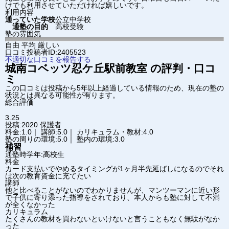
けでも利用させていただければ嬉しいです。
利用内容
通っていた学校
公立中学校
通塾の目的
高校受験
塾の雰囲気
自由
平均
厳しい
口コミ投稿者ID:2405523
不適切な口コミを報告する
城南コベッツ
忍ケ丘駅前教室
の評判・口コ
ミ
この口コミは投稿から5年以上経過している情報のため、現在の塾の
状況とは異なる可能性が有ります。
総合評価
3.25
投稿:2020
保護者
料金:1.0｜ 講師:5.0｜ カリキュラム・教材:4.0
塾の周りの環境:5.0｜ 塾内の環境:3.0
補習
通塾時学年:高校生
料金
カード支払いでやめるタイミングが1ヶ月半先延ばしになるのでそれ
は次の教育資金に充てたい
講師
他と比べることがないのでわかりませんが、マンツーマンに近い形
で子供に寄り添った指導をされており、本人からも塾に対して不満
が全くなかった
カリキュラム
たくさんの教材を買わないといけないと言うこともなく無駄がなか
った