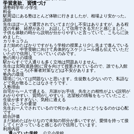
学習意欲、習慣づけ
通塾時学年:小学生
料金
駅周辺にある塾ほとんど体験に行きましたが、相場より安かった。
講師
先生ほぼ一人で運営されていてまだ少し不安はありますが、ある程
度の年齢、経歴があり、お話しして信用できる方だと感じました。
子供も体験の時から説明が分かりやすいと言っていて、こちらに決
めました。
カリキュラム
まだ始めたばかりですがもう学校の授業より少し先まで進んでいる
らしく、中学受験に向けて具体的なスケジュール感も伝えていただ
いたので信用してついていくのみです。
塾の周りの環境
駅からすぐで人通りも多く立地は問題ありません。
先生は玄関(道路側)に背を向けて授業されているので、誰でも入館
できるところ(不審者対策など)は不安があります。
塾内の環境
環境については問題ないと思います。生徒数も少ないので、私語な
どで気が散ることはなさそうです。
入塾理由
自宅から一人で通える、月謝がお手頃、先生との相性がよい(説明が
わかりやすい、質問がしやすい)、志望校の情報をもっていたこと、
生徒が多すぎない、気軽に通える
良いところや要望
先生お一人でされているので何かあったときにどうなるのかは心配
です。
総合評価
まだ始めたばかりなので未知の部分が多いですが、愛情を持って接
してくださっていると感じるので信用しています。
利用内容
通っていた学校
公立小学校