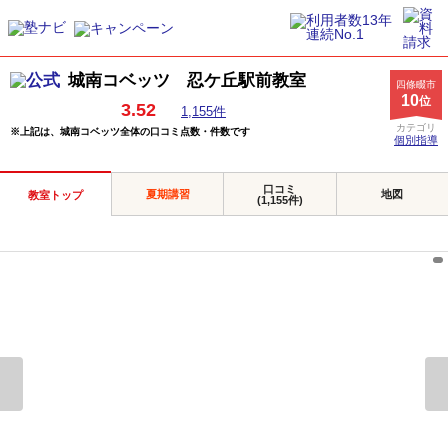
城南コベッツ 忍ケ丘駅前教室
四條畷市
10
位
3.52
1,155件
カテゴリ
※上記は、城南コベッツ全体の口コミ点数・件数です
個別指導
口コミ
夏期講習
地図
教室トップ
(1,155件)