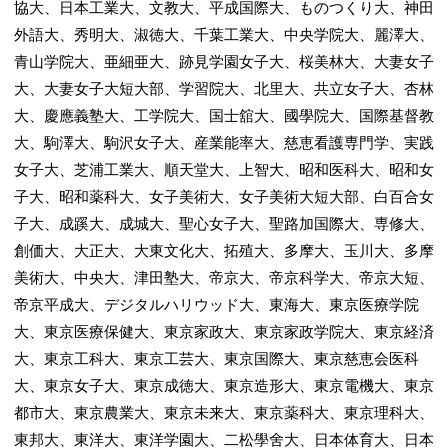
協大、日本工業大、文教大、平成国際大、ものつくり大、神田
外語大、秀明大、淑徳大、千葉工業大、中央学院大、麗澤大、
青山学院大、亜細亜大、跡見学園女子大、桜美林大、大妻女子
大、大妻女子大短大部、学習院大、北里大、共立女子大、杏林
大、慶應義塾大、工学院大、国士舘大、國學院大、国際基督教
大、駒澤大、駒沢女子大、産業能率大、慈恵看護専門学、実践
女子大、芝浦工業大、順天堂大、上智大、昭和医科大、昭和女
子大、昭和薬科大、女子美術大、女子美術大短大部、白百合女
子大、成蹊大、成城大、聖心女子大、聖路加国際大、専修大、
創価大、大正大、大東文化大、拓殖大、多摩大、玉川大、多摩
美術大、中央大、津田塾大、帝京大、帝京科学大、帝京大短、
帝京平成大、デジタルハリウッド大、東海大、東京医療学院
大、東京医療保健大、東京家政大、東京家政学院大、東京経済
大、東京工科大、東京工芸大、東京国際大、東京慈恵会医科
大、東京女子大、東京成徳大、東京造形大、東京電機大、東京
都市大、東京農業大、東京未来大、東京薬科大、東京理科大、
東邦大、東洋大、東洋学園大、二松學舍大、日本体育大、日本