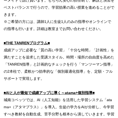
ーメイドで請け負います。もちろん安心の担任制で、解説と演習を
ベストバランスで行うので、学習効果の高い授業を進めることがで
きます。
※ご希望の方には、講師1人に生徒1人のみの指導やオンラインで
の指導も行います。詳細は教室までお問い合わせください。
■THE TANRENプログラム■
成績アップに必要な「質の高い学習」「十分な時間」「計画性」を
満たすことを追求した受講スタイル。時間・場所の自由度を高めた
「TANREN指導」と計画的なチェックを行う「マンツーマン指導」
の2本柱で、柔軟かつ効率的な「個別最適化指導」を、定額・フル
サポートで実現します。
■AIと人が最短で成績アップに導く～atama+個別指導■
城南コベッツでは、AI（人工知能）を活用した学習システム「ata
ma+（アタマプラス）」を導入。生徒の学力をAIが分析し、今学習
すべき教材を自動生成、苦手分野も根本から潰していきます。学習