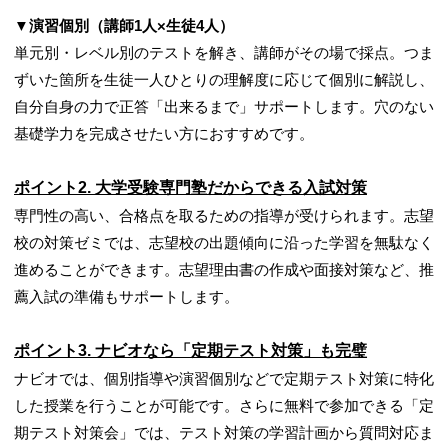
▼演習個別（講師
1
人
×
生徒
4
人）
単元別・レベル別のテストを解き、講師がその場で採点。つま
ずいた箇所を生徒一人ひとりの理解度に応じて個別に解説し、
自分自身の力で正答「出来るまで」サポートします。穴のない
基礎学力を完成させたい方におすすめです。
ポイント
2.
大学受験専門塾だからできる入試対策
専門性の高い、合格点を取るための指導が受けられます。志望
校の対策ゼミでは、志望校の出題傾向に沿った学習を無駄なく
進めることができます。志望理由書の作成や面接対策など、推
薦入試の準備もサポートします。
ポイント
3.
ナビオなら「定期テスト対策」も完璧
ナビオでは、個別指導や演習個別などで定期テスト対策に特化
した授業を行うことが可能です。さらに無料で参加できる「定
期テスト対策会」では、テスト対策の学習計画から質問対応ま