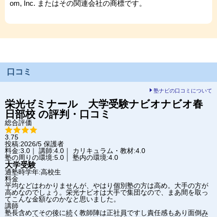
om, Inc. またはその関連会社の商標です。
口コミ
塾ナビの口コミについて
栄光ゼミナール 大学受験ナビオ
ナビオ春
日部校
の評判・口コミ
総合評価
3.75
投稿:2026/5
保護者
料金:3.0｜ 講師:4.0｜ カリキュラム・教材:4.0
塾の周りの環境:5.0｜ 塾内の環境:4.0
大学受験
通塾時学年:高校生
料金
平均などはわかりませんが、やはり個別塾の方は高め。大手の方が
高めなのでしょう。栄光ナビオは大手で集団なので、まあ間を取っ
てこんな金額なのかなと思いました。
講師
塾長含めてその後に続く教師陣は正社員ですし責任感もあり面倒み