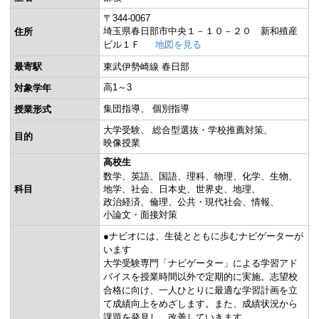
〒344-0067
埼玉県春日部市中央１－１０－２０ 新和殖産
住所
ビル１Ｆ
地図を見る
最寄駅
東武伊勢崎線 春日部
高1～3
対象学年
集団指導
個別指導
授業形式
大学受験
総合型選抜・学校推薦対策
目的
映像授業
高校生
数学
英語
国語
理科
物理
化学
生物
科目
地学
社会
日本史
世界史
地理
政治経済
倫理
公共・現代社会
情報
小論文・面接対策
●ナビオには、生徒とともに歩むナビゲーターが
います
大学受験専門「ナビゲーター」による学習アド
バイスを授業時間以外で定期的に実施。志望校
合格に向け、一人ひとりに最適な学習計画を立
て成績向上をめざします。また、成績状況から
課題を発見し、改善していきます。