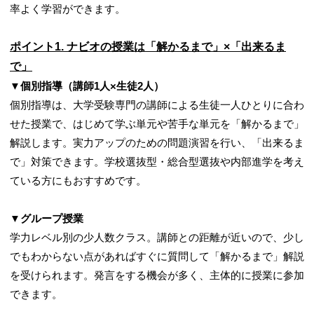
率よく学習ができます。
ポイント
1.
ナビオの授業は「解かるまで」×「出来るま
で」
▼個別指導（講師
1
人
×
生徒
2
人）
個別指導は、大学受験専門の講師による生徒一人ひとりに合わ
せた授業で、はじめて学ぶ単元や苦手な単元を「解かるまで」
解説します。実力アップのための問題演習を行い、「出来るま
で」対策できます。学校選抜型・総合型選抜や内部進学を考え
ている方にもおすすめです。
▼グループ授業
学力レベル別の少人数クラス。講師との距離が近いので、少し
でもわからない点があればすぐに質問して「解かるまで」解説
を受けられます。発言をする機会が多く、主体的に授業に参加
できます。