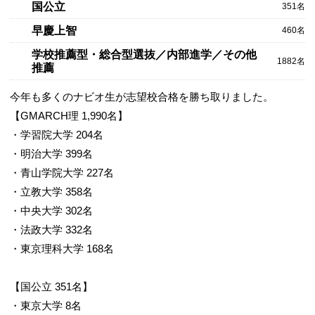
国公立
351名
早慶上智
460名
学校推薦型・総合型選抜／内部進学／その他
1882名
推薦
今年も多くのナビオ生が志望校合格を勝ち取りました。
【GMARCH理 1,990名】
・学習院大学 204名
・明治大学 399名
・青山学院大学 227名
・立教大学 358名
・中央大学 302名
・法政大学 332名
・東京理科大学 168名
【国公立 351名】
・東京大学 8名