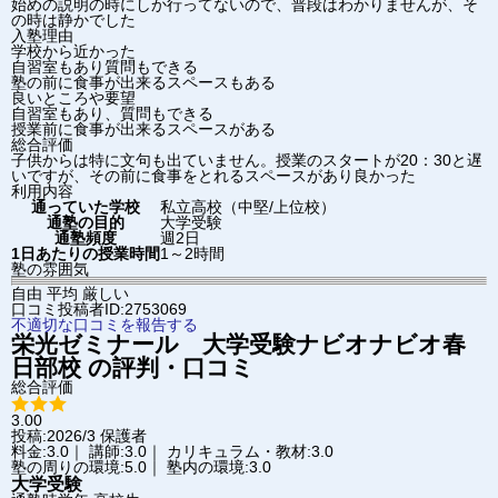
始めの説明の時にしか行ってないので、普段はわかりませんが、そ
の時は静かでした
入塾理由
学校から近かった
自習室もあり質問もできる
塾の前に食事が出来るスペースもある
良いところや要望
自習室もあり、質問もできる
授業前に食事が出来るスペースがある
総合評価
子供からは特に文句も出ていません。授業のスタートが20：30と遅
いですが、その前に食事をとれるスペースがあり良かった
利用内容
通っていた学校
私立高校（中堅/上位校）
通塾の目的
大学受験
通塾頻度
週2日
1日あたりの授業時間
1～2時間
塾の雰囲気
自由
平均
厳しい
口コミ投稿者ID:2753069
不適切な口コミを報告する
栄光ゼミナール 大学受験ナビオ
ナビオ春
日部校
の評判・口コミ
総合評価
3.00
投稿:2026/3
保護者
料金:3.0｜ 講師:3.0｜ カリキュラム・教材:3.0
塾の周りの環境:5.0｜ 塾内の環境:3.0
大学受験