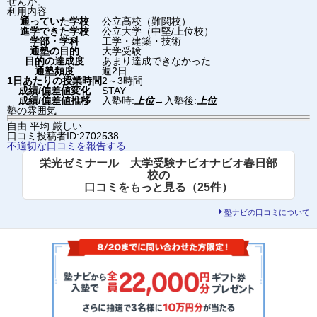
せんが。
利用内容
通っていた学校
公立高校（難関校）
進学できた学校
公立大学（中堅/上位校）
学部・学科
工学・建築・技術
通塾の目的
大学受験
目的の達成度
あまり達成できなかった
通塾頻度
週2日
1日あたりの授業時間
2～3時間
成績/偏差値変化
STAY
成績/偏差値推移
入塾時:
上位
→
入塾後:
上位
塾の雰囲気
自由
平均
厳しい
口コミ投稿者ID:2702538
不適切な口コミを報告する
栄光ゼミナール 大学受験ナビオナビオ春日部
校の
口コミをもっと見る（25件）
塾ナビの口コミについて