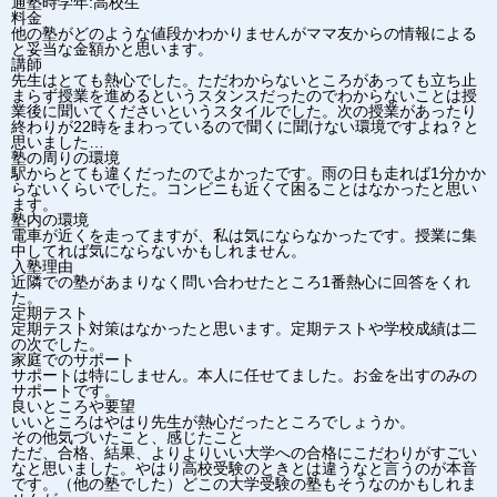
通塾時学年:高校生
料金
他の塾がどのような値段かわかりませんがママ友からの情報による
と妥当な金額かと思います。
講師
先生はとても熱心でした。ただわからないところがあっても立ち止
まらず授業を進めるというスタンスだったのでわからないことは授
業後に聞いてくださいというスタイルでした。次の授業があったり
終わりが22時をまわっているので聞くに聞けない環境ですよね？と
思いました…
塾の周りの環境
駅からとても違くだったのでよかったです。雨の日も走れば1分かか
らないくらいでした。コンビニも近くて困ることはなかったと思い
ます。
塾内の環境
電車が近くを走ってますが、私は気にならなかったです。授業に集
中してれば気にならないかもしれません。
入塾理由
近隣での塾があまりなく問い合わせたところ1番熱心に回答をくれ
た。
定期テスト
定期テスト対策はなかったと思います。定期テストや学校成績は二
の次でした。
家庭でのサポート
サポートは特にしません。本人に任せてました。お金を出すのみの
サポートです。
良いところや要望
いいところはやはり先生が熱心だったところでしょうか。
その他気づいたこと、感じたこと
ただ、合格、結果、よりよりいい大学への合格にこだわりがすごい
なと思いました。やはり高校受験のときとは違うなと言うのが本音
です。（他の塾でした）どこの大学受験の塾もそうなのかもしれま