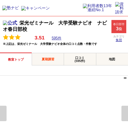
栄光ゼミナール 大学受験ナビオ ナビ
春日部市
3
オ春日部校
位
3.51
カテゴリ
595件
集団
※上記は、栄光ゼミナール 大学受験ナビオ全体の口コミ点数・件数です
口コミ
夏期講習
地図
教室トップ
(595件)