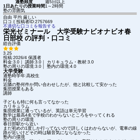
通塾頻度
週5日以上
1日あたりの授業時間
1～2時間
塾の雰囲気
自由
平均
厳しい
口コミ投稿者ID:2757669
不適切な口コミを報告する
栄光ゼミナール 大学受験ナビオ
ナビオ春
日部校
の評判・口コミ
総合評価
3.25
投稿:2026/4
保護者
料金:3.0｜ 講師:3.0｜ カリキュラム・教材:3.0
塾の周りの環境:3.0｜ 塾内の環境:4.0
大学受験
通塾時学年:高校生
料金
近隣の塾何件か問い合わせしたが、他と比較して安かった
集団授業もある
講師
子どもも特に何も言ってなかった
カリキュラム
集団授業に通っているが、英語は単元学習
数学は最高4名で学校のわからないところをやってくれる
塾の周りの環境
春日部駅から近い
まだ初めの1度しか行ってないので詳しくはわからないが、電車の線
路が近いけどその時は騒音気にならなかった
塾内の環境