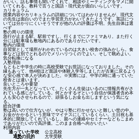
がいい。話も事情も聞いてくれて、相談やミーティングをマメに開
いてくれる。教科で言うと国語・現代史が面白いらしいです。
カリキュラム
授業内容やカリキュラムの詳細についてはわかりませんが、現代文
の先生は面白いのでまた学習意力がわいてきたようです。英語につ
いては分かりにくいそうですが他の人の評価は不明。先生自体は選
べず
塾の周りの環境
急行が止まる駅、駅前ですし、行くまでにファミマあり。また行く
分には駐車場も敷地内にあるのでありがたいです。
塾内の環境
自習室として場所がわかれているのは大きい校舎の強みかしら。食
事などは別でとれるのでメリハリつくのでよい。そして眺めよい。
気分転換になる
入塾理由
もともと中学生の時に高校受験でお世話になっておりました。その
縁もあって、他4校ほど面談や体験入学等しましたが古巣に戻るよう
な安心感で本人が決めました。※実際には、中学の時に通っていた
校舎とは違います。
良いところや要望
先生方が一丸となっていて、たくさん生徒はいるのに情報共有がさ
れている感じがしている。何とかするぞという自信が保護者含め本
人も安心させられるので、頑張るしお金も出しますという気にな
る。
総合評価
塾は高いので仕方ないが、やはり塾に行かせないと難しい世の中。
お金がかかるという意味でマイナスにしているくらい。土日祝も基
本的に開放してくれているし、親への連絡やセミナーなどもこまめ
でありがたいので高評価。このまま合格へ向かいたい
利用内容
通っていた学校
公立高校
通塾の目的
大学受験