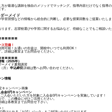
え⽅が最適な講師を独⾃のメソッドでマッチング。指導内容だけでなく指導の
ます。
ーダーメイド
や学習習慣などの情報から総合的に判断し、必要な授業回数をご提案いたしま
おります。志望校選びや学習に関するお悩みなど、些細なことでもご相談いた
〓〓〓〓〓〓
ース完備！
利用可能！お通いの生徒は、開校中いつでも利用OK！
す。詳細は教室までお問合せください。
〓〓〓〓〓〓
報（2026年）
ダーメイド夏期講習
日（月）
申込締切
詳細は塾へお問い合わせください。
ーン情報
入会金0円キャンペーン
までにご入会いただいた方を対象に入会金0円キャンペーンを実施しています！
ので、この機会にぜひご活用ください。
詳細は各教室までお問合せ下さい。
／
中！
(税込)で受けられる「お試しパック」もご好評いただいております。