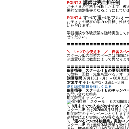
講師は完全担任制
POINT３
お子さまの性格を分析した上で、教
果的な個別指導となるようにしてい
すべて選べるフルオ
POINT４
お子さまの現在の学力や目標、性格
いただけます。
学習相談や体験授業を随時実施して
せください。
〓〓〓〓〓〓〓〓〓〓〓〓〓〓〓〓
＼ いつでも使える ／ 自習スペ
スクールIEの自習スペースは自由に
※設置状況は教室によって異なりま
〓〓〓〓〓〓〓〓〓〓〓〓〓〓〓〓
個別指導 スクールＩＥの夏期講習情
＼教科・回数・先生も選べる／オー
講習期間
07月13日（月）～08月31
対象学年
小1～6,中1～3,高1～3,浪
夏期講習情報を詳しく見る
個別指導 スクールＩＥのキャンペ
お問い合わせ特典
期間限定キャンペーン
＼ 8月末までの入会がおすすめ！／
スクールIEでは2026年8月31日
期間限定のキャンペーンとなります
※教室により実施状況が異なる為、
＼『選べる2つの体験授業』実施中 
スクールIEでは無料体験授業を受付
また、90分授業×4回が3,300円