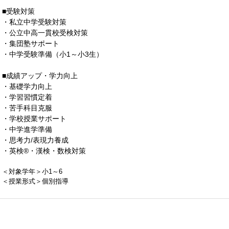
■受験対策
・私立中学受験対策
・公立中高一貫校受検対策
・集団塾サポート
・中学受験準備（小1～小3生）
■成績アップ・学力向上
・基礎学力向上
・学習習慣定着
・苦手科目克服
・学校授業サポート
・中学進学準備
・思考力/表現力養成
・英検®・漢検・数検対策
＜対象学年＞小1～6
＜授業形式＞個別指導