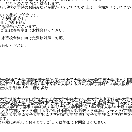
い、どちらのご要望にも対応します。
りと現状や学習のお悩みなどを聞かせていただいた上で、準備させていただき
人）の形式で90分です。
る方が対象です。
併用はできません。
する場合がございます。
。詳細は各教室までお問合せください。
、志望校合格に向けた受験対策に対応。
合わせください。
屋大学/神戸大学/国際教養大学/お茶の水女子大学/筑波大学/千葉大学/東京外国
横浜市立大学/電気通信大学/東京都立大学/大阪府立大学/京都府立大学/大阪市
山形大学/秋田大学 ほか多数
大学/明治大学/青山学院大学/立教大学/中央大学/法政大学/東京医科歯科大学
塾大学/成蹊大学/成城大学/昭和大学/東京女子医科大学/自治医科大学/日本女子
学院大学/東京都市大学/武蔵大学/順天堂大学/國學院大学/東海大学/国士舘大学
社大学/京都女子大学/龍谷大学/関西外国語大学/近畿大学/武庫川女子大学/京
都薬科大学/甲南女子大学/摂南大学/佛教大学/同志社女子大学/甲南大学/神戸
ります。
報を元に掲載しております。詳しくは塾までお問合せください。