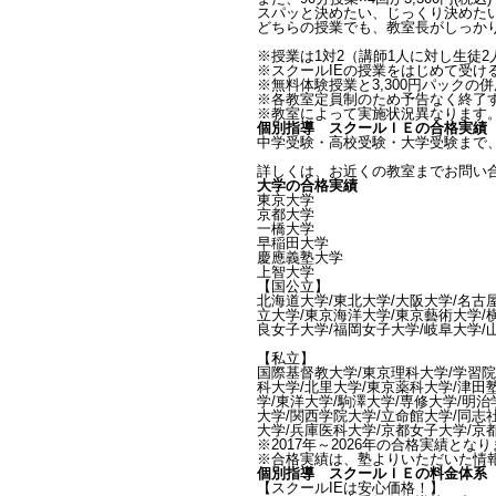
スパッと決めたい、じっくり決めた
どちらの授業でも、教室長がしっか
※授業は1対2（講師1人に対し生徒2
※スクールIEの授業をはじめて受け
※無料体験授業と3,300円パックの
※各教室定員制のため予告なく終了
※教室によって実施状況異なります
個別指導 スクールＩＥの合格実績
中学受験・高校受験・大学受験まで
詳しくは、お近くの教室までお問い
大学の合格実績
東京大学
京都大学
一橋大学
早稲田大学
慶應義塾大学
上智大学
【国公立】
北海道大学/東北大学/大阪大学/名古
立大学/東京海洋大学/東京藝術大学/
良女子大学/福岡女子大学/岐阜大学/
【私立】
国際基督教大学/東京理科大学/学習院
科大学/北里大学/東京薬科大学/津田
学/東洋大学/駒澤大学/専修大学/明治
大学/関西学院大学/立命館大学/同志
大学/兵庫医科大学/京都女子大学/京
※2017年～2026年の合格実績とな
※合格実績は、塾よりいただいた情
個別指導 スクールＩＥの料金体系
【スクールIEは安心価格！】