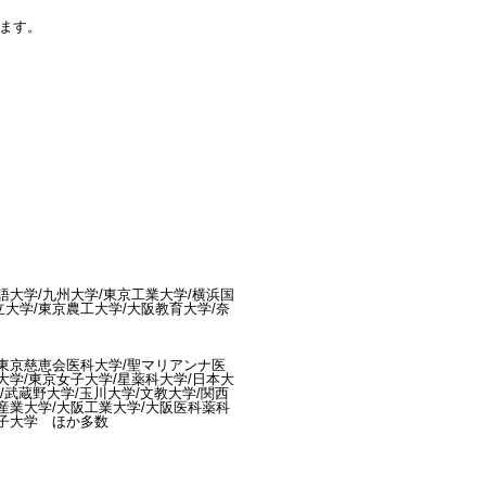
ます。
語大学/九州大学/東京工業大学/横浜国
立大学/東京農工大学/大阪教育大学/奈
/東京慈恵会医科大学/聖マリアンナ医
大学/東京女子大学/星薬科大学/日本大
/武蔵野大学/玉川大学/文教大学/関西
都産業大学/大阪工業大学/大阪医科薬科
女子大学 ほか多数