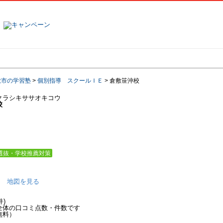
塾名で探す
ランキング
口コミ
敷市の学習塾
>
個別指導 スクールＩＥ
>
倉敷笹沖校
クラシキササオキコウ
校
選抜・学校推薦対策
地図を見る
件)
全体の口コミ点数・件数です
無料）