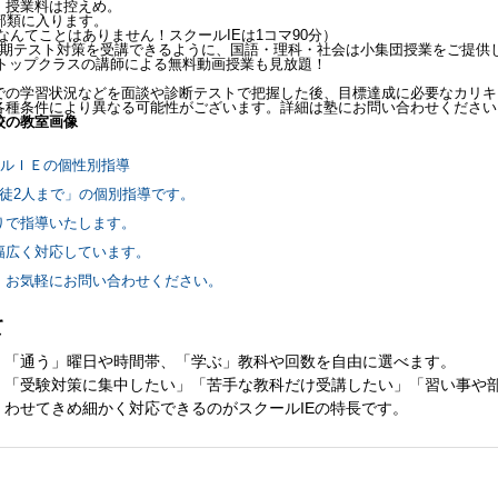
、授業料は控えめ。
部類に入ります。
なんてことはありません！スクールIEは1コマ90分）
定期テスト対策を受講できるように、国語・理科・社会は小集団授業をご提供
校のトップクラスの講師による無料動画授業も見放題！
での学習状況などを面談や診断テストで把握した後、目標達成に必要なカリキ
各種条件により異なる可能性がございます。詳細は塾にお問い合わせください
校の教室画像
ールＩＥの個性別指導
徒2人まで」の個別指導です。
りで指導いたします。
幅広く対応しています。
、お気軽にお問い合わせください。
て
「通う」曜日や時間帯、「学ぶ」教科や回数を自由に選べます。
「受験対策に集中したい」「苦手な教科だけ受講したい」「習い事や
わせてきめ細かく対応できるのがスクールIEの特長です。