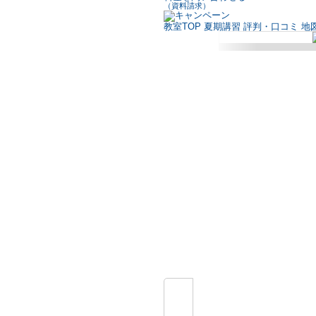
（資料請求）
教室TOP
夏期講習
評判・口コミ
地