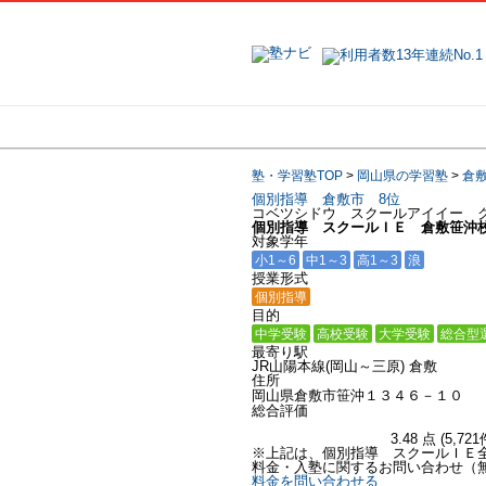
地域で探す
塾・学習塾TOP
>
岡山県の学習塾
>
倉
個別指導 倉敷市 8位
コベツシドウ スクールアイイー 
個別指導 スクールＩＥ 倉敷笹沖
対象学年
小1～6
中1～3
高1～3
浪
授業形式
個別指導
目的
中学受験
高校受験
大学受験
総合型
最寄り駅
JR山陽本線(岡山～三原) 倉敷
住所
岡山県倉敷市笹沖１３４６－１０
総合評価
3.48
点
(
5,721
※上記は、個別指導 スクールＩＥ
料金・入塾に関するお問い合わせ（
料金を問い合わせる