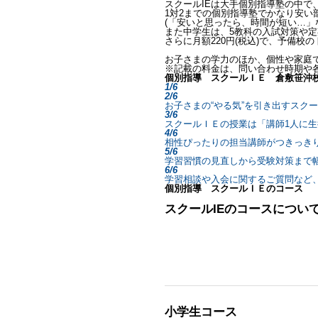
スクールIEは大手個別指導塾の中で
1対2までの個別指導塾でかなり安い
(「安いと思ったら、時間が短い…」
また中学生は、5教科の入試対策や
さらに月額220円(税込)で、予備
お子さまの学力のほか、個性や家庭
※記載の料金は、問い合わせ時期や
個別指導 スクールＩＥ 倉敷笹沖
1/6
2/6
お子さまの“やる気”を引き出すスク
3/6
スクールＩＥの授業は「講師1人に生
4/6
相性ぴったりの担当講師がつきっき
5/6
学習習慣の見直しから受験対策まで
6/6
学習相談や入会に関するご質問など
個別指導 スクールＩＥのコース
スクールIEのコースについ
小学生コース