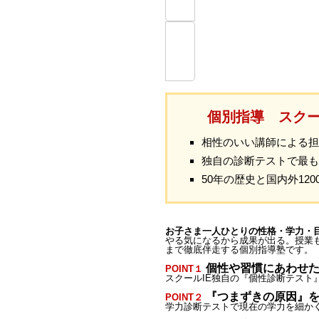
個別指導 スク
相性のいい講師による担
独自の診断テストで最も
50年の歴史と国内外12
お子さま一人ひとりの性格・学力・
やる気になるから成果が出る。授業
まで徹底伴⾛する個別指導塾です。
個性や習慣にあわせ
POINT１
スクールIE独自の『個性診断テス
『つまずきの原因』
POINT２
学力診断テストで現在の学力を細か