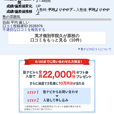
3～4時間
間
成績/偏差値変化
UP
入塾時:
平均よりやや下
→
入塾後:
平均よりやや
成績/偏差値推移
上
塾の雰囲気
自由
平均
厳しい
口コミ投稿者ID:2535976
不適切な口コミを報告する
英才個別学院久が原校の
口コミをもっと見る（10件）
塾ナビの口コミについて