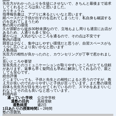
先生方がわかったふりを生徒にさせないで、きちんと最後まで追求
してくれるところは良いと思いました。
カリキュラム
指導報告書は、アプリに来るといいなと思います。
紙ベースだと子供が出すのを忘れてしまったり、私自身も確認する
のを忘れてしまうため
塾の周りの環境
久が原駅から徒歩30秒未満なので、立地もよし周りも適宜にお店が
あるため、人通りも多く安心。
家からは、人気がないところを通るので、その点は不安です
塾内の環境
雑音は少なく、集中はしやすい環境だと思うが、自習スペースがも
う少し広いとより良いかなと思います
入塾理由
先生方の相性が良かったのと、カウンセリングが丁寧で惹かれまし
た。
良いところや要望
室長先生とのコミュニケーションが取りやすいところがとても信頼
があります。返事も早く疑問点も早めに解決してくれるので、親と
しても安心です。
総合評価
どこまでいっても、子供と先生との相性によると思うのですが、教
え方が良いのでわかりやすいと子供が言っています。また塾の環境
自体も先生方が目を光らせてくれているので、スマホをあまりいじ
れなくてその点も良いなと思っています。
利用内容
通っていた学校
公立中学校
通塾の目的
高校受験
通塾頻度
週2日
1日あたりの授業時間
1～2時間
塾の雰囲気