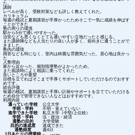
た。
講師
レベルが高く、受験対策なども詳しく教えてくれた。
カリキュラム
毎週の模試と夏期講習が手厚かったためそこで一気に成績を伸ばす
ことができた
塾の周りの環境
駅から5分で通いやすかった。
治安なども悪くなくとても通いやすい立地だったと感じる。
また講師陣なども人当たりの良い人が多く、前向きに通うことがで
きました。
塾内の環境
雑音なども特になく、室内は綺麗な雰囲気だった、居心地は良かっ
た
入塾理由
家から近かった、個別指導塾がよかったため。
また面談時によく相談に乗ってくれた
良いところや要望
目標を立てればそこまで手厚くサポートしていただけるのでおすす
めです。
総合評価
毎週の模試、夏期講習と手厚い計画やサポートを立てていただける
ため自分で管理できない人などはおすすめです。
利用内容
通っていた学校
公立大学
学部・学科
不明・覚えていない
進学できた学校
私立大学（中堅/上位校）
学部・学科
法・政治・経済
通塾の目的
大学受験
目的の達成度
達成できた
通塾頻度
週4日
1日あたりの授業時