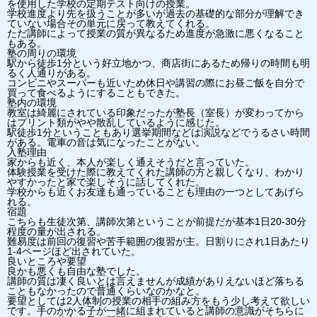
を使用した学校の定期テスト向けの授業。
学校進度より先を扱うことが多いが過去の基礎的な部分が理解でき
ていない場合その単元に戻って教えてくれる。
ただ講師によって授業の質が異なるため進度が急激に悪くなること
もある。
塾の周りの環境
駅から徒歩1分という好立地かつ、商店街にあるため帰りの時間も明
るく人通りがある。
コンビニやスーパーも近いため休日や講習の際にお昼ご飯を自分で
買って食べるようにすることもできた。
塾内の環境
教室は綺麗にされている印象だったが塾長（室長）が変わってから
はプリント類がやや散乱しているように感じた。
駅徒歩1分ということもあり選挙期間などは演説などでうるさい時間
がある。電車の音は気になったことがない。
入塾理由
家からも近く、本人が楽しく通えそうだと言っていた。
体験授業を受けた際に教えてくれた講師の方と親しくなり、わかり
やすかったと家で楽しそうに話してくれた。
学校からも近くお友達も通っていることも理由の一つとしてあげら
れる。
宿題
こちらも生徒次第、講師次第ということが前提だが基本1日20-30分
程度の量が出される。
難易度は前回の復習や苦手範囲の復習が主。日割りにされ1日あたり
1-4ページほど出されていた。
良いところや要望
良かも悪くも自由な塾でした。
講師の質は凄く良いとは言えませんが成績がありえないほど落ちる
こともなかったので普通くらいなのかなと。
要望としては2人体制の授業の相手の組み方をもう少し考えて欲しい
です。手のかかる子が一緒に組まれていると講師の意識がそちらに