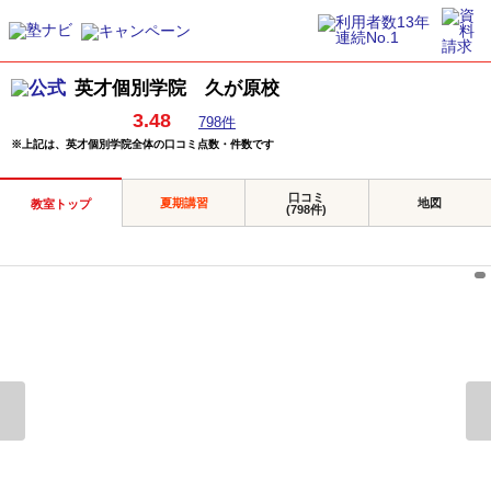
英才個別学院 久が原校
3.48
798件
※上記は、英才個別学院全体の口コミ点数・件数です
口コミ
夏期講習
地図
教室トップ
(798件)