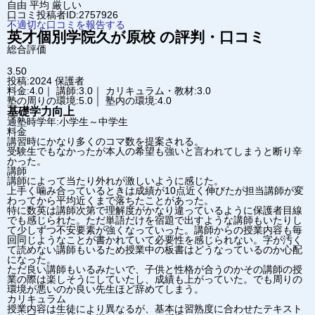
自由
平均
厳しい
口コミ投稿者ID:2757926
不適切な口コミを報告する
英才個別学院
久が原校
の評判・口コミ
総合評価
3.50
投稿:2024
保護者
料金:4.0｜ 講師:3.0｜ カリキュラム・教材:3.0
塾の周りの環境:5.0｜ 塾内の環境:4.0
基礎学力向上
通塾時学年:小学生～中学生
料金
講習時にかなり多くのコマ数を提案される。
受験生でもなかったが本人の希望も強いと言われてしまうと断り辛
かった。
講師
講師によって当たり外れが激しいように感じた。
上手く噛み合っているときは成績が10点近く伸びたが担当講師が変
わってから平均近くまで落ちたことがあった。
特に数英は講師次第で理解度がかなり違っているように保護者目線
でも感じられた。ただ単語だけを宿題で出すような講師もいたりし
て少しずつ不安要素が強くなっていった。講師からの授業内容も毎
回同じようなことが書かれていて必要性を感じられない。字が汚く
て読めない講師もいるため授業中の板書はどうなっているのか心配
になった。
ただ良い講師もいるみたいで、子供と性格が合うのかその講師の授
業の際は楽しそうにしていたし、成績も上がっていた。でも周りの
環境が悪いのか良い先生ほど辞めてしまう。
カリキュラム
授業内容は生徒により異なるが、基本は習熟度に合わせたテキスト