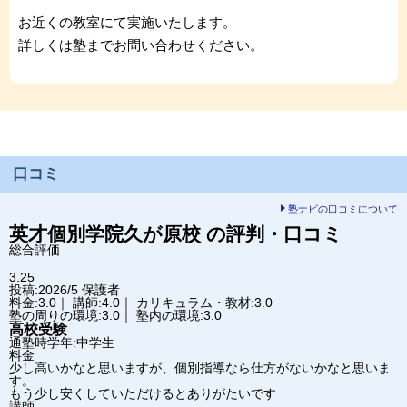
お近くの教室にて実施いたします。
詳しくは塾までお問い合わせください。
口コミ
塾ナビの口コミについて
英才個別学院
久が原校
の評判・口コミ
総合評価
3.25
投稿:2026/5
保護者
料金:3.0｜ 講師:4.0｜ カリキュラム・教材:3.0
塾の周りの環境:3.0｜ 塾内の環境:3.0
高校受験
通塾時学年:中学生
料金
少し高いかなと思いますが、個別指導なら仕方がないかなと思いま
す。
もう少し安くしていただけるとありがたいです
講師