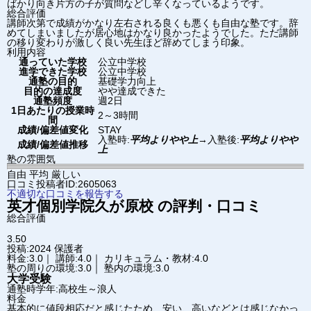
ばかり向き片方の子が質問などし辛くなっているようです。
総合評価
講師次第で成績がかなり左右される良くも悪くも自由な塾です。辞
めてしまいましたが居心地はかなり良かったようでした。ただ講師
の移り変わりが激しく良い先生ほど辞めてしまう印象。
利用内容
通っていた学校
公立中学校
進学できた学校
公立中学校
通塾の目的
基礎学力向上
目的の達成度
やや達成できた
通塾頻度
週2日
1日あたりの授業時
2～3時間
間
成績/偏差値変化
STAY
入塾時:
平均よりやや上
→
入塾後:
平均よりやや
成績/偏差値推移
上
塾の雰囲気
自由
平均
厳しい
口コミ投稿者ID:2605063
不適切な口コミを報告する
英才個別学院
久が原校
の評判・口コミ
総合評価
3.50
投稿:2024
保護者
料金:3.0｜ 講師:4.0｜ カリキュラム・教材:4.0
塾の周りの環境:3.0｜ 塾内の環境:3.0
大学受験
通塾時学年:高校生～浪人
料金
基本的に値段相応だと感じたため、安い、高いなどとは感じなかっ