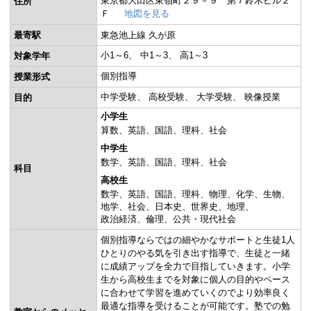
東京都大田区東嶺町２９－９ 第７鈴木ビル２
住所
Ｆ
地図を見る
最寄駅
東急池上線 久が原
小1～6
中1～3
高1～3
対象学年
個別指導
授業形式
中学受験
高校受験
大学受験
映像授業
目的
小学生
算数
英語
国語
理科
社会
中学生
数学
英語
国語
理科
社会
科目
高校生
数学
英語
国語
理科
物理
化学
生物
地学
社会
日本史
世界史
地理
政治経済
倫理
公共・現代社会
個別指導ならではの細やかなサポートと生徒1人
ひとりのやる気を引き出す指導で、生徒と一緒
に成績アップを全力で目指していきます。小学
生から高校生までを対象に個人の目的やペース
に合わせて学習を進めていくのでより効率良く
最適な指導を受けることが可能です。塾での勉