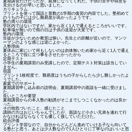
夏期講習だけだったが、親身になってくれた。子供の苦手や得意を
見分けるのが早いと思いました。
カリキュラム
プリントを使って国語と算数の1学期の復習の内容でした。塾初めて
のうちの子には少し難易度が高かったようです。
塾の周りの環境
学区内ではないですが、家から近く1人で通えるところがいいです。
駐車場が無いので雨の日は子供の送迎が大変です。
塾内の環境
生徒が少ないためか教室は狭い。先生との距離が近いので、マンツ
ーマンのような感じは逆によかった。
入塾理由
夏休みに家にいて何もしないのは勿体無いため家から近く1人で通え
るところで役に立つ事をさせたかったから
定期テスト
小学生の夏期講習のみ受講したので、定期テスト対策は該当してい
ません。
宿題
プリント1枚程度で、難易度はうちの子からしたら少し難しかったよ
うでした。
家庭でのサポート
夏期講習申し込み前の説明会、夏期講習中の面談を一緒に受けまし
た。
良いところや要望
夏期講習からの本入塾の勧誘がそこまでしつこくなかったのは良か
った。
その他気づいたこと、感じたこと
講師の方はおじいちゃんでしたが、面談など小さい兄弟を連れて行
かなければならなくても優しく接していただけた。
総合評価
プリント学習なので、自分からどんどん進めていける子なら向いて
る塾だと思う。あとは少人数なので1人ひとりに丁寧なのはいいと思