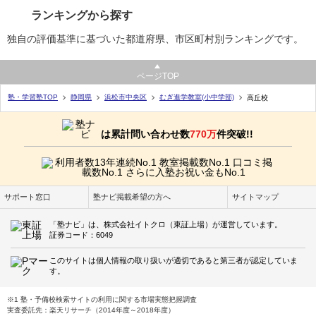
ランキングから探す
独自の評価基準に基づいた都道府県、市区町村別ランキングです。
ページTOP
塾・学習塾TOP
静岡県
浜松市中央区
むぎ進学教室(小中学部)
高丘校
は累計問い合わせ数
770万
件突破!!
サポート窓口
塾ナビ掲載希望の方へ
サイトマップ
「塾ナビ」は、株式会社イトクロ（東証上場）が運営しています。
証券コード：6049
このサイトは個人情報の取り扱いが適切であると第三者が認定していま
す。
※1 塾・予備校検索サイトの利用に関する市場実態把握調査
実査委託先：楽天リサーチ（2014年度～2018年度）