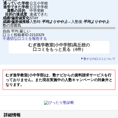
通っていた学校
公立小学校
進学できた学校
公立中学校
通塾の目的
中学受験
目的の達成度
達成できた
成績/偏差値変化
STAY
成績/偏差値推移
入塾時:
平均よりやや上
→
入塾後:
平均よりやや上
塾の雰囲気
自由
平均
厳しい
口コミ投稿者ID:2210329
不適切な口コミを報告する
むぎ進学教室(小中学部)高丘校の
口コミをもっと見る（4件）
塾ナビの口コミについて
むぎ進学教室(小中学部)は、塾ナビからの資料請求サービスを行
っておりません。また現在実施中の入塾キャンペーンの対象外と
なります。
詳細情報