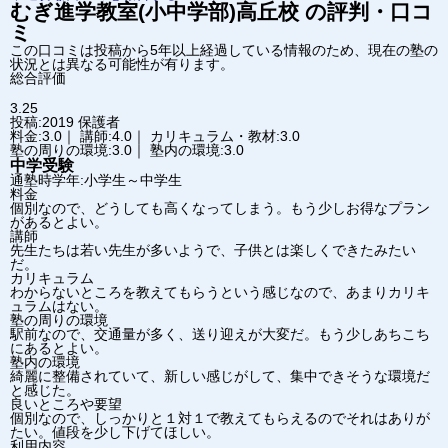
むぎ進学教室(小中学部)
高丘校
の評判・口コ
ミ
この口コミは投稿から5年以上経過している情報のため、現在の塾の
状況とは異なる可能性が有ります。
総合評価
3.25
投稿:2019
保護者
料金:3.0｜ 講師:4.0｜ カリキュラム・教材:3.0
塾の周りの環境:3.0｜ 塾内の環境:3.0
中学受験
通塾時学年:小学生～中学生
料金
個別なので、どうしても高くなってしまう。もう少しお得なプラン
があるとよい。
講師
先生たちは若い先生が多いようで、子供とは楽しくできたみたい
だ。
カリキュラム
わからないところを教えてもらうという感じなので、あまりカリキ
ュラムはない。
塾の周りの環境
駅前なので、交通量が多く、送り迎えが大変だ。もう少しあちこち
にあるとよい。
塾内の環境
綺麗に整備されていて、新しい感じがして、集中できそうな環境だ
と感じた。
良いところや要望
個別なので、しっかりと１対１で教えてもらえるのでそれはありが
たい。値段を少し下げてほしい。
利用内容