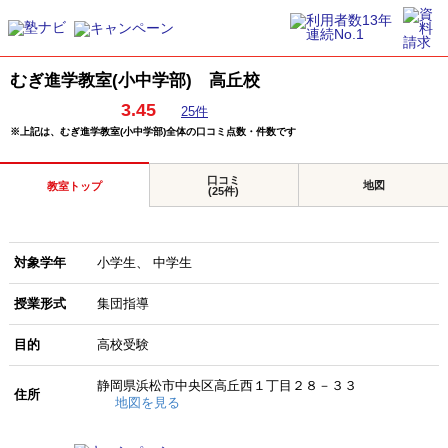
むぎ進学教室(小中学部) 高丘校
3.45
25件
※上記は、むぎ進学教室(小中学部)全体の口コミ点数・件数です
口コミ
地図
教室トップ
(25件)
対象学年
小学生
中学生
授業形式
集団指導
目的
高校受験
静岡県浜松市中央区高丘西１丁目２８－３３
住所
地図を見る