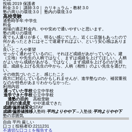
投稿:2019
保護者
料金:3.0｜ 講師:3.0｜ カリキュラム・教材:3.0
塾の周りの環境:3.0｜ 塾内の環境:3.0
高校受験
通塾時学年:中学生
料金
相場の適正料金内、やや安めで通いやすいと思います。
塾の周りの環境
夜でも人通りが多く、明るい感じでした。近くに店舗もあったので
何かあったときにはそこで退避すればよい、という安心感はありま
した。
良いところや要望
せっかく通わせているのに、それほど成績があがっていない。建
（立地）や先生の人柄ではなく、まずは成績を上げてほしい。人柄
がよいから成績があがる、ではなく、まず成績を上げるのが大前
提。成績を上げる先生の中から、人柄（相性）のよい先生を選びた
い。
その他気づいたこと、感じたこと
両方に対応しているのかもしれませんが、進学塾なのか、補習重視
なのか特色があまりわからなかった。
利用内容
通っていた学校
公立中学校
進学できた学校
公立中学校
通塾の目的
高校受験
目的の達成度
やや達成できた
成績/偏差値変化
STAY
成績/偏差値推移
入塾時:
平均よりやや下
→
入塾後:
平均よりやや下
塾の雰囲気
自由
平均
厳しい
口コミ投稿者ID:2211231
不適切な口コミを報告する