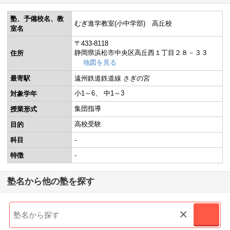
塾、予備校名、教
むぎ進学教室(小中学部) 高丘校
室名
〒433-8118
静岡県浜松市中央区高丘西１丁目２８－３３
住所
地図を見る
最寄駅
遠州鉄道鉄道線 さぎの宮
小1～6
中1～3
対象学年
集団指導
授業形式
高校受験
目的
科目
-
特徴
-
塾名から他の塾を探す
×