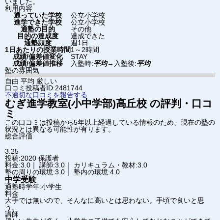
いました。
利用内容
通っていた学校
公立小学校
進学できた学校
公立小学校
通塾の目的
その他
目的の達成度
達成できた
通塾頻度
週1日
1日あたりの授業時間
1～2時間
成績/偏差値変化
STAY
成績/偏差値推移
入塾時:
平均
→
入塾後:
平均
塾の雰囲気
自由
平均
厳しい
口コミ投稿者ID:2481744
不適切な口コミを報告する
むぎ進学教室(小中学部)
高丘校
の評判・口コ
ミ
この口コミは投稿から5年以上経過している情報のため、現在の塾の
状況とは異なる可能性が有ります。
総合評価
3.25
投稿:2020
保護者
料金:3.0｜ 講師:3.0｜ カリキュラム・教材:3.0
塾の周りの環境:3.0｜ 塾内の環境:4.0
中学受験
通塾時学年:小学生
料金
大手では無いので、そんなに高いとは思わない。手頃で良いと思
う。
講師