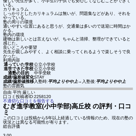
優しい先生が多く、小学生の子供でも安心してなじむことができて
いる。
カリキュラム
しっかりとしたカリキュラムは無いが、問題集などがあり、それを
やっている。
塾の周りの環境
通いやすい位置にあると思うが、交通量は多いので送迎に時間はか
かる。
塾内の環境
建物は新しいとは言えないが、ちゃんと清掃、整理ができていると
感じた。
良いところや要望
先生が親しみやすく、よく相談に乗ってくれるようで楽しそうで良
かった。
利用内容
通っていた学校
公立小学校
進学できた学校
公立小学校
通塾の目的
中学受験
成績/偏差値変化
STAY
成績/偏差値推移
入塾時:
平均よりやや上
→
入塾後:
平均よりやや上
塾の雰囲気
自由
平均
厳しい
口コミ投稿者ID:2258120
不適切な口コミを報告する
むぎ進学教室(小中学部)
高丘校
の評判・口コ
ミ
この口コミは投稿から5年以上経過している情報のため、現在の塾の
状況とは異なる可能性が有ります。
総合評価
3.00