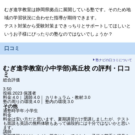
むぎ進学教室は静岡県拠点に展開している塾です。そのため地
域の学習状況に合わせた指導が期待できます。
テスト対策から受験対策まできっちりとサポートしてほしいと
いうお子様にぴったりの塾なのではないでしょうか？
口コミ
塾ナビの口コミについて
むぎ進学教室(小中学部)
高丘校
の評判・口コ
ミ
総合評価
3.50
投稿:2023
保護者
料金:4.0｜ 講師:4.0｜ カリキュラム・教材:3.0
塾の周りの環境:4.0｜ 塾内の環境:3.0
その他
通塾時学年:小学生
料金
料金は安い方だと思います。夏期講習だけ受講しましたが、テスト
も面談も英語の無料体験もあって値段的には十分ではないかと思い
ます。
講師