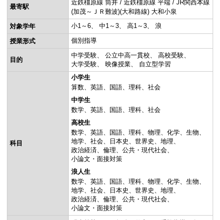
近鉄橿原線 筒井 / 近鉄橿原線 平端 / JR関西本線
最寄駅
(加茂～ＪＲ難波)(大和路線) 大和小泉
小1～6
中1～3
高1～3
浪
対象学年
個別指導
授業形式
中学受験
公立中高一貫校
高校受験
目的
大学受験
映像授業
自立型学習
小学生
算数
英語
国語
理科
社会
中学生
数学
英語
国語
理科
社会
高校生
数学
英語
国語
理科
物理
化学
生物
地学
社会
日本史
世界史
地理
科目
政治経済
倫理
公共・現代社会
小論文・面接対策
浪人生
数学
英語
国語
理科
物理
化学
生物
地学
社会
日本史
世界史
地理
政治経済
倫理
公共・現代社会
小論文・面接対策