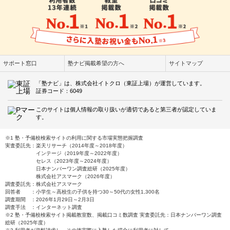
サポート窓口
塾ナビ掲載希望の方へ
サイトマップ
「塾ナビ」は、株式会社イトクロ（東証上場）が運営しています。
証券コード：6049
このサイトは個人情報の取り扱いが適切であると第三者が認定していま
す。
※1 塾・予備校検索サイトの利用に関する市場実態把握調査
実査委託先：楽天リサーチ（2014年度～2018年度）
インテージ（2019年度～2022年度）
セレス（2023年度～2024年度）
日本ナンバーワン調査総研（2025年度）
株式会社アスマーク（2026年度）
調査委託先：株式会社アスマーク
回答者 ：小学生～高校生の子供を持つ30～50代の女性1,300名
調査期間 ：2026年1月29日～2月3日
調査手法 ：インターネット調査
※2 塾・予備校検索サイト掲載教室数、掲載口コミ数調査 実査委託先：日本ナンバーワン調査
総研（2025年度）