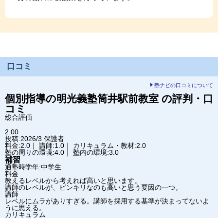
口コミ
塾ナビの口コミについて
個別指導の明光義塾
筒井駅前教室
の評判・口
コミ
総合評価
2.00
投稿:2026/3
保護者
料金:2.0｜ 講師:1.0｜ カリキュラム・教材:2.0
塾の周りの環境:4.0｜ 塾内の環境:3.0
補習
通塾時学年:中学生
料金
教えるレベルから考えれば高いと思います。
講師のレベルが、ピンキリなのも高いと思う要因の一つ。
講師
レベルにムラがありすぎる。講師を採用する基準が決まってないよ
うに思える。
カリキュラム