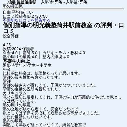
成績/偏差値推移
入塾時:
平均
→
入塾後:
平均
塾の雰囲気
自由
平均
厳しい
口コミ投稿者ID:2720756
不適切な口コミを報告する
個別指導の明光義塾
筒井駅前教室
の評判・口
コミ
総合評価
4.25
投稿:2024
保護者
料金:4.0｜ 講師:5.0｜ カリキュラム・教材:4.0
塾の周りの環境:4.0｜ 塾内の環境:4.0
基礎学力向上
通塾時学年:小学生～中学生
料金
比較的に料金は、低価格だったと思います。
講師の質も性格も良かったです。
講師
講師の皆さんが優しくて、子供がなついていました。
学習の進捗の説明も親切でした。
カリキュラム
教材を適切に選定してくれ、子供の学力が飛躍的に伸びたと親とし
ては感じています。
塾の周りの環境
塾の立地が駅から近くて、安全だったので
親としては子供を安心して通塾させる事ができました。
またお世話になりたいです。
塾内の環境
開塾して年数が経っていなくて、綺麗な教室で