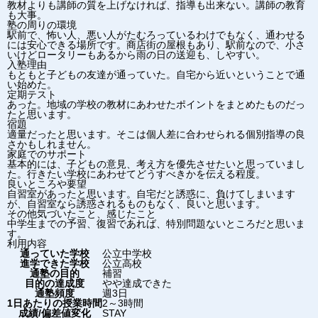
教材よりも講師の質を上げなければ、指導も出来ない。講師の教育
も大事。
塾の周りの環境
駅前で、怖い人、悪い人がたむろっているわけでもなく、通わせる
には安心できる場所です。商店街の屋根もあり、駅前なので、小さ
いけどロータリーもあるから雨の日の送迎も、しやすい。
入塾理由
もともと子どもの友達が通っていた。自宅から近いということで通
い始めた。
定期テスト
あった。地域の学校の教材にあわせたポイントをまとめたものだっ
たと思います。
宿題
適量だったと思います。そこは個人差に合わせられる個別指導の良
さかもしれません。
家庭でのサポート
基本的には、子どもの意見、考え方を優先させたいと思っていまし
た。行きたい学校にあわせてどうすべきかを伝える程度。
良いところや要望
自習室があったと思います。自宅だと誘惑に、負けてしまいます
が、自習室なら誘惑されるものもなく、良いと思います。
その他気づいたこと、感じたこと
中学生までの予習、復習であれば、特別問題ないところだと思いま
す。
利用内容
通っていた学校
公立中学校
進学できた学校
公立高校
通塾の目的
補習
目的の達成度
やや達成できた
通塾頻度
週3日
1日あたりの授業時間
2～3時間
成績/偏差値変化
STAY