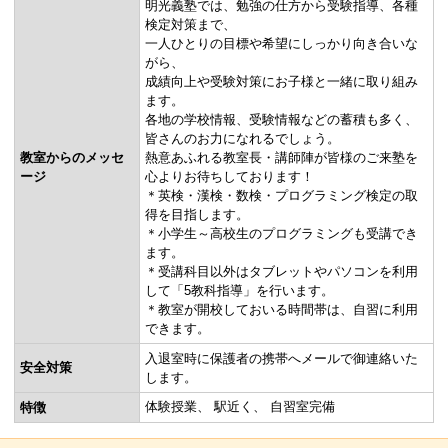
明光義塾では、勉強の仕方から受験指導、各種
検定対策まで、
一人ひとりの目標や希望にしっかり向き合いな
がら、
成績向上や受験対策にお子様と一緒に取り組み
ます。
各地の学校情報、受験情報などの蓄積も多く、
皆さんのお力になれるでしょう。
教室からのメッセ
熱意あふれる教室長・講師陣が皆様のご来塾を
ージ
心よりお待ちしております！
＊英検・漢検・数検・プログラミング検定の取
得を目指します。
＊小学生～高校生のプログラミングも受講でき
ます。
＊受講科目以外はタブレットやパソコンを利用
して「5教科指導」を行います。
＊教室が開校しておいる時間帯は、自習に利用
できます。
入退室時に保護者の携帯へメールで御連絡いた
安全対策
します。
体験授業
駅近く
自習室完備
特徴