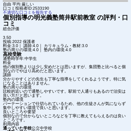
自由
平均
厳しい
口コミ投稿者ID:2533190
不適切な口コミを報告する
個別指導の明光義塾
筒井駅前教室
の評判・口
コミ
総合評価
3.50
投稿:2022
保護者
料金:3.0｜ 講師:4.0｜ カリキュラム・教材:3.0
塾の周りの環境:4.0｜ 塾内の環境:4.0
高校受験
通塾時学年:中学生
料金
他の個別塾よりは少し安めだとは思いますが、集団塾と比べると個
別なのでやはり高めだと思います。
講師
分かりやすくどの先生も丁寧な指導をしてくれるようです。特に気
になることはありません。
塾の周りの環境
比較的近いので通塾しやすいです。駅前で人通りもあるので治安は
良い方だと思います。
塾内の環境
パーテーションで仕切られているため、他の生徒さんが気にならず
集中しやすい環境で良いと思います。
良いところや要望
個別なので分からないところなどを丁寧に教えてもらえるのは良い
ところです。
利用内容
通っていた学校
公立中学校