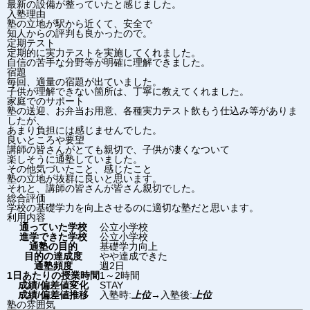
最新の設備が整っていたと感じました。
入塾理由
塾の立地が駅から近くて、安全で
知人からの評判も良かったので。
定期テスト
定期的に実力テストを実施してくれました。
自信の苦手な分野等が明確に理解できました。
宿題
毎回、適量の宿題が出ていました。
子供が理解できない箇所は、丁寧に教えてくれました。
家庭でのサポート
塾の送迎、お弁当お用意、各種実力テスト飲もう仕込み等がありま
したが、
あまり負担には感じませんでした。
良いところや要望
講師の皆さんがとても親切で、子供が凄くなついて
楽しそうに通塾していました。
その他気づいたこと、感じたこと
塾の立地が抜群に良いと思います。
それと、講師の皆さんが皆さん親切でした。
総合評価
学校の基礎学力を向上させるのに適切な塾だと思います。
利用内容
通っていた学校
公立小学校
進学できた学校
公立小学校
通塾の目的
基礎学力向上
目的の達成度
やや達成できた
通塾頻度
週2日
1日あたりの授業時間
1～2時間
成績/偏差値変化
STAY
成績/偏差値推移
入塾時:
上位
→
入塾後:
上位
塾の雰囲気