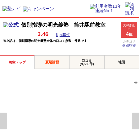
個別指導の明光義塾 筒井駅前教室
大和郡山
市
3.46
4
位
9,530件
※上記は、個別指導の明光義塾全体の口コミ点数・件数です
カテゴリ
個別指導
口コミ
夏期講習
地図
教室トップ
(9,530件)