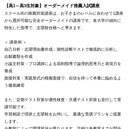
【高1～高3生対象】オーダーメイド推薦入試講座
スクールIEの推薦対策講座は、お子さまのレベルに合わせて1講座
から選択可能な完全オーダーメイドの講座です。各大学の傾向に
特化した指導で、志望校合格へと導きます。
＜ 講座例 ＞
自己分析・志望理由書作成：個性診断テストで徹底的に分析し、
出願書類を作成
小論文対策：プロ講師による添削指導で論理的思考力と表現力を
養成
面接対策：実践形式の模擬面接で、自信を持って本番に臨めるよ
う徹底練習
また、定期テスト対策や適性検査・共通テスト対策も並行して受
講可能です。
学習相談で現状と志望校をお伺いし、最適な受講プランをご提案
します。
※教室によって開講状況が異なります。詳細は各教室までお問合