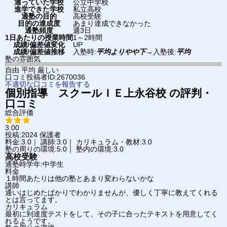
通っていた学校
公立中学校
進学できた学校
私立高校
通塾の目的
高校受験
目的の達成度
あまり達成できなかった
通塾頻度
週3日
1日あたりの授業時間
1～2時間
成績/偏差値変化
UP
成績/偏差値推移
入塾時:
平均よりやや下
→
入塾後:
平均
塾の雰囲気
自由
平均
厳しい
口コミ投稿者ID:2670036
不適切な口コミを報告する
個別指導 スクールＩＥ
上永谷校
の評判・
口コミ
総合評価
3.00
投稿:2024
保護者
料金:3.0｜ 講師:3.0｜ カリキュラム・教材:3.0
塾の周りの環境:5.0｜ 塾内の環境:3.0
高校受験
通塾時学年:中学生
料金
１時間あたりは他の塾とあまり変わらないかな
講師
通いはじめたばかりでわかりませんが、優しく丁寧に教えてくれる
とは言ってます。
カリキュラム
最初に到達度テストをして、その子に合ったテキストを用意してく
れるようです。