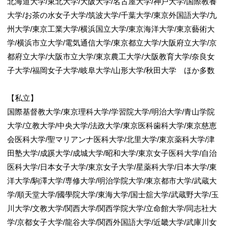
北海道大学/東北大学/大阪大学/名古屋大学/神戸大学/国際教養
大学/お茶の水女子大学/筑波大学/千葉大学/東京外国語大学/九
5/6
州大学/東京工業大学/横浜国立大学/東京海洋大学/東京藝術大
学/横浜市立大学/電気通信大学/東京都立大学/大阪府立大学/京
都府立大学/大阪市立大学/東京農工大学/大阪教育大学/奈良女
子大学/福岡女子大学/岐阜大学/山形大学/秋田大学 ほか多数
【私立】
国際基督教大学/東京理科大学/学習院大学/明治大学/青山学院
小学生～高校生まで幅広くお通いいただいて
大学/立教大学/中央大学/法政大学/東京医科歯科大学/東京慈恵
おります
6/6
会医科大学/聖マリアンナ医科大学/北里大学/東京薬科大学/津
田塾大学/成蹊大学/成城大学/昭和大学/東京女子医科大学/自治
医科大学/日本女子大学/東京女子大学/星薬科大学/日本大学/東
洋大学/駒澤大学/専修大学/明治学院大学/東京都市大学/武蔵大
学/順天堂大学/國學院大学/東海大学/国士舘大学/武蔵野大学/玉
川大学/文教大学/関西大学/関西学院大学/立命館大学/同志社大
学/京都女子大学/龍谷大学/関西外国語大学/近畿大学/武庫川女