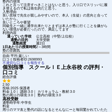
塾内の環境
これと言って注意すべきことはないと思う。入り口でスリッパに履
き替えるので私は衛生的だと思う。
入塾理由
良い意味で先生が親しみやすいので、本人（生徒）の意向と合って
いたから。
良いところや要望
同級生と一緒に通学出来たりとまずは本人が塾に行くことを嫌がら
ない環境が必要だったので、満足してます
利用内容
通っていた学校
公立高校（中堅/上位校）
通塾の目的
大学受験
通塾頻度
週2日
1日あたりの授業時間
2～3時間
塾の雰囲気
自由
平均
厳しい
口コミ投稿者ID:2698993
不適切な口コミを報告する
個別指導 スクールＩＥ
上永谷校
の評判・
口コミ
総合評価
2.50
投稿:2025
保護者
料金:1.0｜ 講師:3.0｜ カリキュラム・教材:3.0
塾の周りの環境:3.0｜ 塾内の環境:3.0
高校受験
通塾時学年:中学生
料金
周りのママ友と塾代の話になるとそんなにーと毎回驚かれていたた