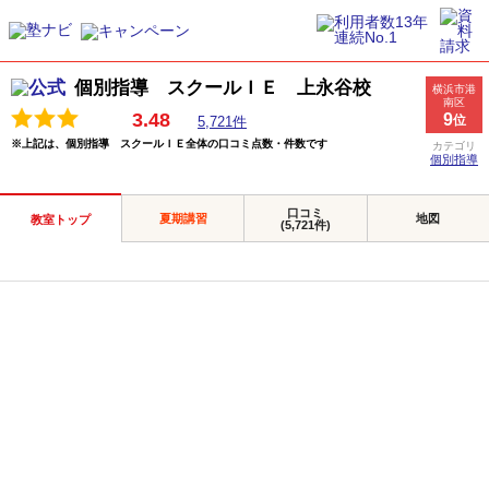
個別指導 スクールＩＥ 上永谷校
横浜市港
南区
3.48
9
位
5,721件
※上記は、個別指導 スクールＩＥ全体の口コミ点数・件数です
カテゴリ
個別指導
口コミ
夏期講習
地図
教室トップ
(5,721件)