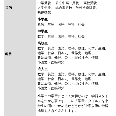
中学受験
公立中高一貫校
高校受験
目的
大学受験
総合型選抜・学校推薦対策
映像授業
小学生
算数
英語
国語
理科
社会
中学生
数学
英語
国語
理科
社会
高校生
数学
英語
国語
理科
物理
化学
生物
地学
社会
日本史
世界史
地理
科目
政治経済
倫理
公共・現代社会
情報
小論文・面接対策
浪人生
数学
英語
国語
理科
物理
化学
生物
地学
社会
日本史
世界史
地理
政治経済
倫理
公共・現代社会
情報
小論文・面接対策
小学生の学習にとって大切なのは、学習スタイ
ルをつかむ事です。この「学習スタイル」を小
学生の間につかめるかどうかが中学以降の学習
成績を大きく左右します。