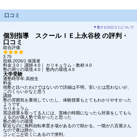
口コミ
塾ナビの口コミについて
個別指導 スクールＩＥ
上永谷校
の評判・
口コミ
総合評価
3.75
投稿:2026/1
保護者
料金:3.0｜ 講師:4.0｜ カリキュラム・教材:4.0
塾の周りの環境:4.0｜ 塾内の環境:4.0
大学受験
通塾時学年:高校生
料金
他塾と比べたわけではないので詳細は不明。安いとは思わないが、
このくらいかなと思う
講師
塾の雰囲気を重視していたし、体験授業もとてもわかりやすかった
ようです。
カリキュラム
英語授業を取ってる人には、英検の時期になったら対策をしてもら
えるのが個人塾で良かったと思った
塾の周りの環境
駅近なのに無料自転車置き場があるので助かる。一階が八百屋さん
なので夜は静か。
コンビニが近くにあるので便利。