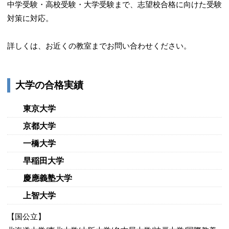
中学受験・高校受験・大学受験まで、志望校合格に向けた受験
3/6
対策に対応。
詳しくは、お近くの教室までお問い合わせください。
大学の合格実績
東京大学
1対2または1対1の個別指導です
京都大学
4/6
一橋大学
早稲田大学
慶應義塾大学
上智大学
【国公立】
分からない所はその場で質問できるから安心