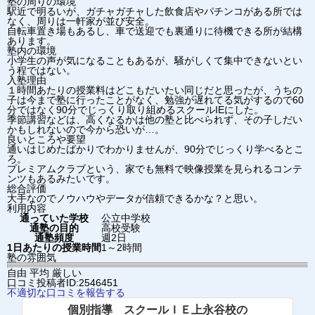
塾の周りの環境
駅近で明るいが、ガチャガチャした飲食店やパチンコがある所では
なく、周りは一軒家が並び安全。
自転車置き場もあるし、車で送迎でも裏通りに待機できる所が結構
あります。
塾内の環境
小学生の声が気になることもあるが、騒がしくて集中できないとい
う程ではない。
入塾理由
１時間あたりの授業料はどこもだいたい同じだと思ったが、うちの
子は今まで塾に行ったことがなく、勉強が遅れてる気がするので60
分ではなく90分でじっくり取り組めるスクールIEにした。
季節講習などは、高くなるかは他の塾と比べられず、その子しだい
かもしれないので今から恐いが…。
良いところや要望
通いはじめたばかりでわかりませんが、90分でじっくり学べるとこ
ろ。
プレミアムクラブという、家でも無料で映像授業を見られるコンテ
ンツもあるみたいです。
総合評価
大手なのでノウハウやデータが信頼できるかな？と思い。
利用内容
通っていた学校
公立中学校
通塾の目的
高校受験
通塾頻度
週2日
1日あたりの授業時間
1～2時間
塾の雰囲気
自由
平均
厳しい
口コミ投稿者ID:2546451
不適切な口コミを報告する
個別指導 スクールＩＥ上永谷校の