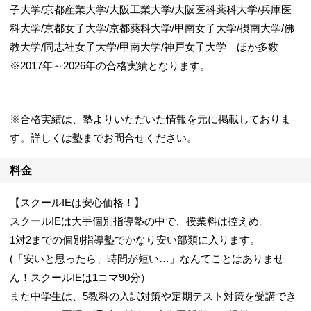
子大学/京都産業大学/大阪工業大学/大阪医科薬科大学/兵庫医
オンライン授業への切替も可能です！
科大学/京都女子大学/京都薬科大学/甲南女子大学/摂南大学/佛
教大学/同志社女子大学/甲南大学/神戸女子大学 ほか多数
※2017年～2026年の合格実績となります。
※合格実績は、塾よりいただいた情報を元に掲載しておりま
す。詳しくは塾までお問合せください。
料金
【スクールIEは安心価格！】
スクールIEは大手個別指導塾の中で、授業料は控えめ。
1対2までの個別指導塾でかなり安い部類に入ります。
(「安いと思ったら、時間が短い…」なんてことはありませ
ん！スクールIEは1コマ90分）
また中学生は、5教科の入試対策や定期テスト対策を受講でき