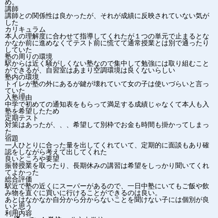
め。
講師
講師との関係性は良かったが、それが成績に反映されていない気が
した
カリキュラム
本人の理解度に合わせて指導してくれたが１つの単元で止まるとな
かなか前に進めなくてテスト前に慌てて通常授業とは別で通ったり
していた
塾の周りの環境
駅からは近く騒がしくない塾なので集中して勉強には取り組むこと
ができるが、自習室はあまり空調環境は良くないらしい
塾内の環境
トイレが塾の外にあるが鍵が壊れていて女の子は使いづらいと言っ
ていた
入塾理由
中学で初めての通知表をもらって満足する成績じゃなくて本人も入
塾を希望したため
定期テスト
対策はあったが、、、希望して別枠でお金も時間も掛かってしまっ
た
宿題
一人ひとりに合った量を出してくれていて、定期的に面談もあり確
認をしながら考えて出してくれた
良いところや要望
振替授業を取ったり、長期休みの講習は希望をしっかり聞いてくれ
てよかった
総合評価
駅近で塾の近くにスーパーがあるので、一日中塾にいてもご飯や飲
み物を直ぐに買いに行けることができるのは良い。
あとはなかなか自分から分からないことを聞けない子には個別が良
いと思う
利用内容