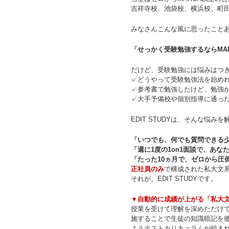
吉祥寺校、池袋校、横浜校、町
みなさんこんな風に思ったこと
「せっかく受験勉強するならMA
だけど、受験勉強には悩みはつ
✓どうやって受験勉強法を始め
✓参考書で勉強したけど、勉強
✓大手予備校や個別指導に通っ
EDIT STUDYは、そんな悩みを
「いつでも、何でも質問できる
「週に1度の1on1面談で、あ
「たった10ヵ月で、ゼロから圧倒
正社員のみ
で構成された私大文
それが、EDIT STUDYです。
▼自動的に成績が上がる「私大
授業を受けて理解を深めただけで
施することで生徒の知識暗記を
ようテストカリキュラムが組まれ