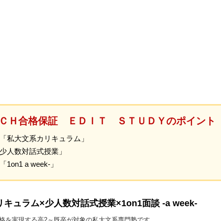
ＣＨ合格保証 ＥＤＩＴ ＳＴＵＤＹのポイント
「私大文系カリキュラム」
少人数対話式授業」
n1 a week-」
ュラム×少人数対話式授業×1on1面談 -a week-
合格を実現する高2～既卒が対象の私大文系専門塾です。