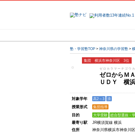
地域で探す
塾・学習塾TOP
>
神奈川県の学習塾
>
集団 横浜市神奈川区 3位
ゼロカラマーチゴウ
ゼロからＭ
ＵＤＹ 横
対象学年
高2～3
浪
授業形式
集団指導
目的
大学受験
総合型選抜・
最寄り駅
JR横須賀線 横浜
住所
神奈川県横浜市神奈川