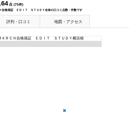
.64
点
(
75
件)
Ｈ合格保証 ＥＤＩＴ ＳＴＵＤＹ全体の口コミ点数・件数です
評判・口コミ
地図・アクセス