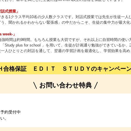
対話式授業」
きる1クラス平均10名の少人数クラスです。対話式授業では先生が生徒一人
どう、聞かれるかわからない緊張感」の中だからこそ、生徒の集中力が最大化
week-」
均勉強時間は約9時間。もちろん授業も大切ですが、それ以上に自習時間の使い方
tudy plus for school 」を用いて、生徒が計画通り勉強ができてい
徒一人ひとりとの対話を通して、翌週の学習計画を最適化し、学習効果を高め
Ｈ合格保証 ＥＤＩＴ ＳＴＵＤＹのキャンペー
お問い合わせ特典
業予約受付中
さい。