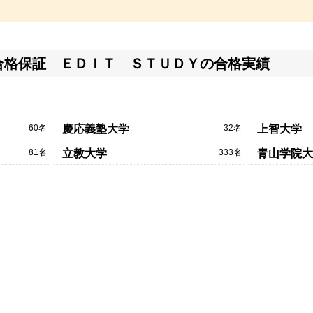
合格保証 ＥＤＩＴ ＳＴＵＤＹの合格実績
60名
32名
慶応義塾大学
上智大学
81名
333名
立教大学
青山学院大