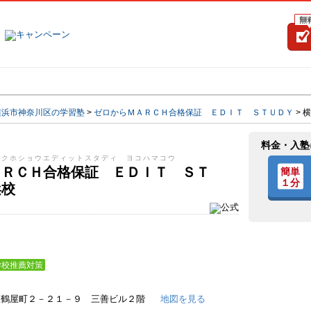
塾名で探す
ランキング
口コミ
横浜市神奈川区の学習塾
>
ゼロからＭＡＲＣＨ合格保証 ＥＤＩＴ ＳＴＵＤＹ
>
横
料金・入塾
カクホショウエディットスタディ ヨコハマコウ
ＡＲＣＨ合格保証 ＥＤＩＴ ＳＴ
浜校
学校推薦対策
区鶴屋町２－２１－９ 三善ビル２階
地図を見る