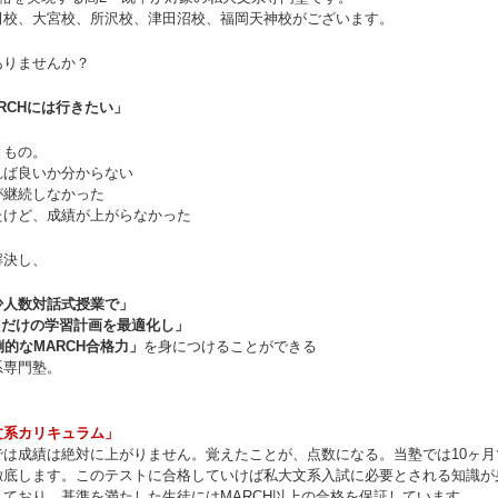
田校、大宮校、所沢校、津田沼校、福岡天神校がございます。
ありませんか？
RCHには行きたい」
きもの。
れば良いか分からない
が継続しなかった
たけど、成績が上がらなかった
解決し、
少人数対話式授業で」
なただけの学習計画を最適化し」
的なMARCH合格力」
を身につけることができる
系専門塾。
文系カリキュラム」
は成績は絶対に上がりません。覚えたことが、点数になる。当塾では10ヶ月
徹底します。このテストに合格していけば私大文系入試に必要とされる知識が
ており、基準を満たした生徒にはMARCH以上の合格を保証しています。