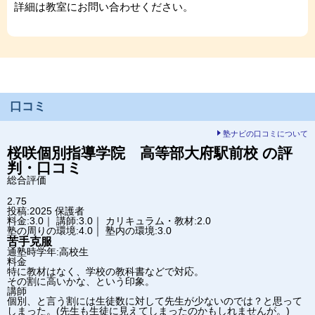
詳細は教室にお問い合わせください。
口コミ
塾ナビの口コミについて
桜咲個別指導学院 高等部
大府駅前校
の評
判・口コミ
総合評価
2.75
投稿:2025
保護者
料金:3.0｜ 講師:3.0｜ カリキュラム・教材:2.0
塾の周りの環境:4.0｜ 塾内の環境:3.0
苦手克服
通塾時学年:高校生
料金
特に教材はなく、学校の教科書などで対応。
その割に高いかな、という印象。
講師
個別、と言う割には生徒数に対して先生が少ないのでは？と思って
しまった。(先生も生徒に見えてしまったのかもしれませんが。)