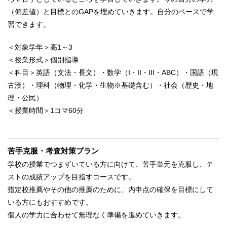
（偏差値）と目標とのGAPを埋めていきます。自分のペースで学
習できます。
＜対象学年＞高1～3
＜授業形式＞個別指導
＜科目＞英語（文法・長文）・数学（I・II・III・ABC）・国語（現
古漢）・理科（物理・化学・生物※基礎含む）・社会（歴史・地
理・公民）
＜授業時間＞1コマ60分
苦手克服・考査対策プラン
学校の授業でつまずいている方に向けて、苦手単元を克服し、テ
ストの成績アップを目指すコースです。
指定校推薦やその他の推薦のために、内申点の確保を目標にして
いる方にもおすすめです。
個人の学力に合わせて無理なく準備を進めていきます。