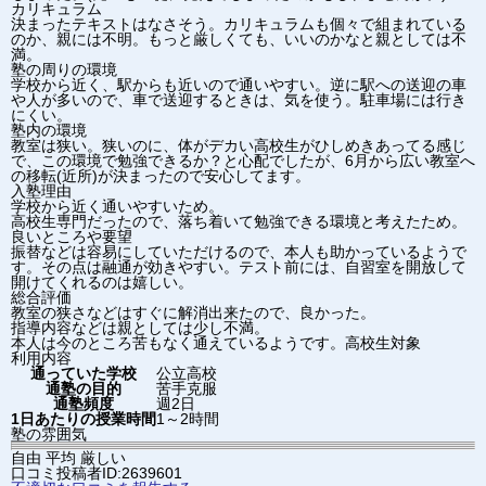
カリキュラム
決まったテキストはなさそう。カリキュラムも個々で組まれている
のか、親には不明。もっと厳しくても、いいのかなと親としては不
満。
塾の周りの環境
学校から近く、駅からも近いので通いやすい。逆に駅への送迎の車
や人が多いので、車で送迎するときは、気を使う。駐車場には行き
にくい。
塾内の環境
教室は狭い。狭いのに、体がデカい高校生がひしめきあってる感じ
で、この環境で勉強できるか？と心配でしたが、6月から広い教室へ
の移転(近所)が決まったので安心してます。
入塾理由
学校から近く通いやすいため。
高校生専門だったので、落ち着いて勉強できる環境と考えたため。
良いところや要望
振替などは容易にしていただけるので、本人も助かっているようで
す。その点は融通が効きやすい。テスト前には、自習室を開放して
開けてくれるのは嬉しい。
総合評価
教室の狭さなどはすぐに解消出来たので、良かった。
指導内容などは親としては少し不満。
本人は今のところ苦もなく通えているようです。高校生対象
利用内容
通っていた学校
公立高校
通塾の目的
苦手克服
通塾頻度
週2日
1日あたりの授業時間
1～2時間
塾の雰囲気
自由
平均
厳しい
口コミ投稿者ID:2639601