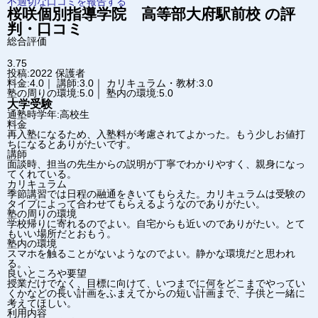
不適切な口コミを報告する
桜咲個別指導学院 高等部
大府駅前校
の評
判・口コミ
総合評価
3.75
投稿:2022
保護者
料金:4.0｜ 講師:3.0｜ カリキュラム・教材:3.0
塾の周りの環境:5.0｜ 塾内の環境:5.0
大学受験
通塾時学年:高校生
料金
再入塾になるため、入塾料が考慮されてよかった。もう少しお値打
ちになるとありがたいです。
講師
面談時、担当の先生からの説明が丁寧でわかりやすく、親身になっ
てくれている。
カリキュラム
季節講習では日程の融通をきいてもらえた。カリキュラムは受験の
タイプによって合わせてもらえるようなのでありがたい。
塾の周りの環境
学校帰りに寄れるのでよい。自宅からも近いのでありがたい。とて
もいい場所だとおもう。
塾内の環境
スマホを触ることがないようなのでよい。静かな環境だと思われ
る。、
良いところや要望
授業だけでなく、目標に向けて、いつまでに何をどこまでやってい
くかなどの長い計画をふまえてからの短い計画まで、子供と一緒に
考えてほしい。
利用内容