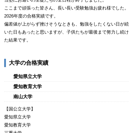
3/7
ここまで頑張った皆さん、長い長い受験勉強お疲れ様でした。
2026年度の合格実績です。
偏差値が上がらず挫けそうなときも、勉強をしたくない日が続
いた日もあったと思いますが、子供たちが最後まで努力し続け
た結果です。
校舎内は落ち着いた雰囲気です。
大学の合格実績
4/7
愛知県立大学
愛知教育大学
南山大学
【国公立大学】
愛知県立大学
愛知教育大学
授業形態は1対2の個別形式です。
三重大学