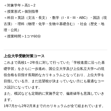
＜対象学年＞高1～2
＜授業形式＞個別指導
＜科目＞英語（文法・長文）・数学（I・II・III・ABC）・国語（現
古漢）・理科（物理・化学・生物※基礎含む）・社会（歴史・地
理・公民）
＜授業時間＞1コマ60分
上位大学受験対策コース
これまで高校1～2年生に対して行っていた「学校進度に沿った基
礎学習」をさらに一歩進め、国公立大学及び上位私立大学への現
役合格を目指す長期的なカリキュラムとなっており、上位大学を
目指している方、まだ志望校が決まっていない方にも最適なコー
ス設計になっています。
また、模試なども定期的に実施予定で、偏差値等も意識していき
ます。
1年7月から2年2月末までのカリキュラムが全て組まれています。