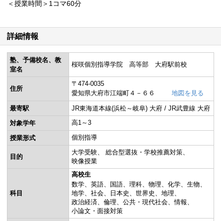
＜授業時間＞1コマ60分
詳細情報
塾、予備校名、教
桜咲個別指導学院 高等部 大府駅前校
室名
〒474-0035
住所
愛知県大府市江端町４－６６
地図を見る
最寄駅
JR東海道本線(浜松～岐阜) 大府 / JR武豊線 大府
高1～3
対象学年
個別指導
授業形式
大学受験
総合型選抜・学校推薦対策
目的
映像授業
高校生
数学
英語
国語
理科
物理
化学
生物
科目
地学
社会
日本史
世界史
地理
政治経済
倫理
公共・現代社会
情報
小論文・面接対策