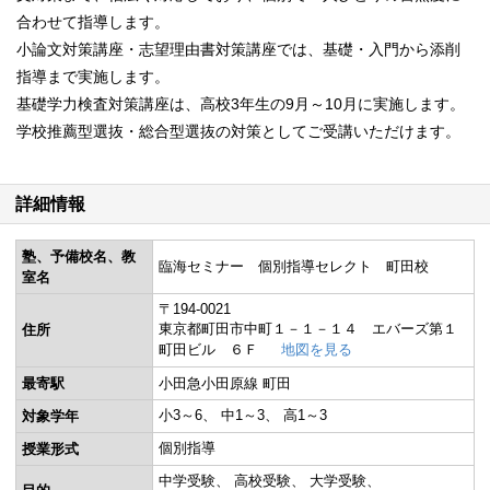
合わせて指導します。
小論文対策講座・志望理由書対策講座では、基礎・入門から添削
指導まで実施します。
基礎学力検査対策講座は、高校3年生の9月～10月に実施します。
学校推薦型選抜・総合型選抜の対策としてご受講いただけます。
詳細情報
塾、予備校名、教
臨海セミナー 個別指導セレクト 町田校
室名
〒194-0021
東京都町田市中町１－１－１４ エバーズ第１
住所
町田ビル ６Ｆ
地図を見る
最寄駅
小田急小田原線 町田
小3～6
中1～3
高1～3
対象学年
個別指導
授業形式
中学受験
高校受験
大学受験