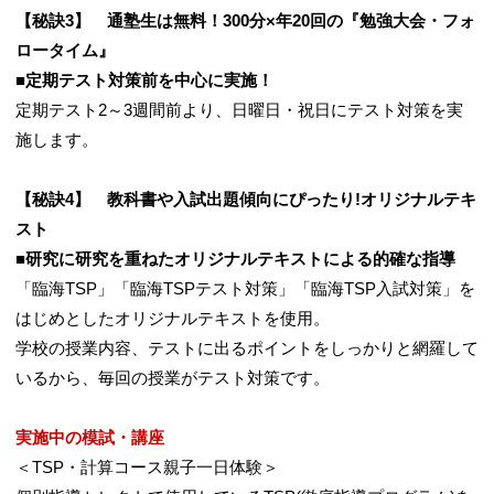
【秘訣3】 通塾生は無料！300分×年20回の『勉強大会・フォ
ロータイム』
■定期テスト対策前を中心に実施！
定期テスト2～3週間前より、日曜日・祝日にテスト対策を実
施します。
【秘訣4】 教科書や入試出題傾向にぴったり!オリジナルテキ
スト
■研究に研究を重ねたオリジナルテキストによる的確な指導
「臨海TSP」「臨海TSPテスト対策」「臨海TSP入試対策」を
はじめとしたオリジナルテキストを使用。
学校の授業内容、テストに出るポイントをしっかりと網羅して
いるから、毎回の授業がテスト対策です。
実施中の模試・講座
＜TSP・計算コース親子一日体験＞