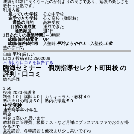
成績が非常に良くなったのが何よりの良さであり、勉強の楽しさを
教わった塾です。
利用内容
通っていた学校
公立中学校
進学できた学校
公立高校（難関校）
通塾の目的
高校受験
目的の達成度
達成できた
通塾頻度
週2日
1日あたりの授業時間
2～3時間
成績/偏差値変化
UP
成績/偏差値推移
入塾時:
平均よりやや上
→
入塾後:
上位
塾の雰囲気
自由
平均
厳しい
口コミ投稿者ID:2502088
不適切な口コミを報告する
臨海セミナー 個別指導セレクト
町田校
の
評判・口コミ
総合評価
3.50
投稿:2023
保護者
料金:1.0｜ 講師:4.0｜ カリキュラム・教材:4.0
塾の周りの環境:5.0｜ 塾内の環境:5.0
中学受験
通塾時学年:小学生
料金
料金は高いと思います
教材費に管理費、模擬テストなど月謝にプラスアルファでお金が掛
かるので
夏期講習、冬季講習も他校より少し高いですね