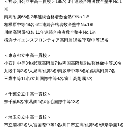
＜神奈川公立中高一貫校＞188名 3年連続合格者数全塾中No.1
※
南高附属65名 3年連続合格者数全塾中No.1※
相模原中等49名 6年連続合格者数全塾中No.1※
川崎高附属43名 11年連続合格者数全塾中No.1※
横浜サイエンスフロンティア高附属16名/平塚中等15名
＜東京都立中高一貫校＞
小石川中等3名/武蔵高附属7名/両国高附属6名/桜修館中等10名
九段中等3名/大泉高附属3名/南多摩中等5名/白鷗高附属7名
三鷹中等11名/立川国際中等4名/富士高附属7名
＜千葉公立中高一貫校＞
県千葉6名/東葛飾4名/稲毛国際中等13名
＜埼玉公立中高一貫校＞
市立浦和2名/大宮国際中等1名/川口市立高附属5名/伊奈学園1名