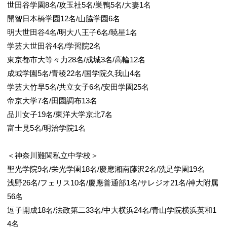
世田谷学園8名/攻玉社5名/巣鴨5名/大妻1名
開智日本橋学園12名/山脇学園6名
明大世田谷4名/明大八王子6名/暁星1名
学芸大世田谷4名/学習院2名
東京都市大等々力28名/成城3名/高輪12名
成城学園5名/青稜22名/国学院久我山4名
学芸大竹早5名/共立女子6名/安田学園25名
帝京大学7名/田園調布13名
品川女子19名/東洋大学京北7名
富士見5名/明治学院1名
＜神奈川難関私立中学校＞
聖光学院9名/栄光学園18名/慶應湘南藤沢2名/洗足学園19名
浅野26名/フェリス10名/慶應普通部1名/サレジオ21名/神大附属
56名
逗子開成18名/法政第二33名/中大横浜24名/青山学院横浜英和1
4名