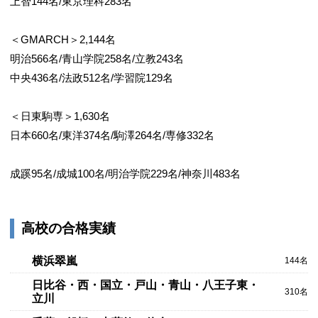
上智144名/東京理科283名
＜GMARCH＞2,144名
明治566名/青山学院258名/立教243名
中央436名/法政512名/学習院129名
＜日東駒専＞1,630名
日本660名/東洋374名/駒澤264名/専修332名
成蹊95名/成城100名/明治学院229名/神奈川483名
高校の合格実績
横浜翠嵐
144名
日比谷・西・国立・戸山・青山・八王子東・
310名
立川