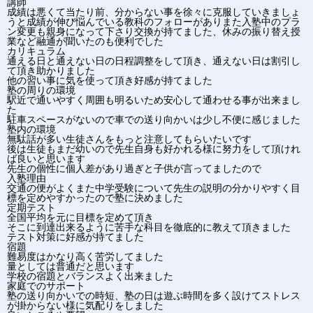
講師
成績は悪くて当たり前、分からない事を徐々に克服していきましょ
うと成績が伸び悩んでいる教科のフォローがありまた入塾中のプラ
ン変更も親身になって下さり交換が持てました、休みの振り替え授
業など融通が聞いたのも便利でした
カリキュラム
通える日と通えない日の日程調整をして頂き、通えない日は割引し
て頂き助かりました
他の習い事に気を使って頂き好感が持てました
塾の周りの環境
駅近で通いやすく周囲も明るいため安心して通わせる事が出来まし
た
駐車スペースがないので車での送り向かいは少し不便に感じました
塾内の環境
無駄話が多い生徒さんをもっと注意してもらいたいです
後は生徒もまだ幼いので先生自身も好かれる様に努力をして頂けれ
ば良いと思います
先生の個性に個人差があり過ぎと子供が言ってましたので
入塾理由
交通の便がよくまた中学受験について先生の説明の分かりやすく目
標を定めやすかったので塾に決めました
定期テスト
全国平均を元に目標を定めて頂き
そこに到達出来るように苦手な科目を徹底的に教えて頂きました
テスト対策に好感が持てました
宿題
難易度はかなり高く苦労してました
量としては普通だと思います
学校の宿題とバランスよく出来ました
家庭でのサポート
塾の送り向かいでの時短、塾の日は遊ぶ時間を多く設けてストレス
が掛からない様に気配りをしました