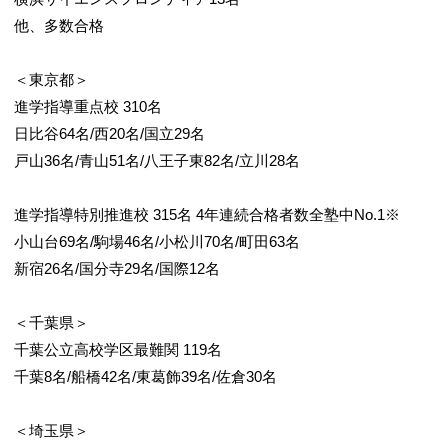
他、多数合格
＜東京都＞
進学指導重点校 310名
日比谷64名/西20名/国立29名
戸山36名/青山51名/八王子東82名/立川28名
進学指導特別推進校 315名 4年連続合格者数全塾中No.1※
小山台69名/駒場46名/小松川70名/町田63名
新宿26名/国分寺29名/国際12名
＜千葉県＞
千葉公立高校学区最難関 119名
千葉8名/船橋42名/東葛飾39名/佐倉30名
＜埼玉県＞