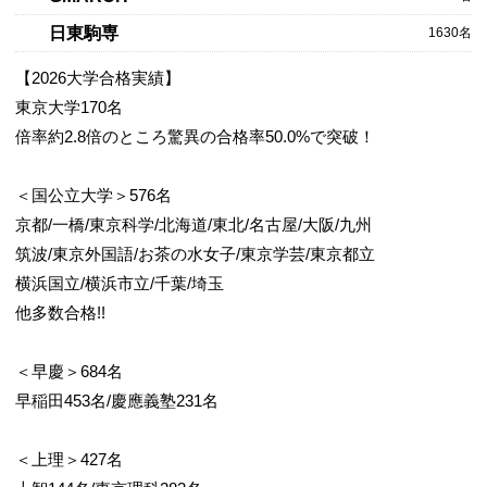
日東駒専
1630名
【2026大学合格実績】
東京大学170名
倍率約2.8倍のところ驚異の合格率50.0%で突破！
＜国公立大学＞576名
京都/一橋/東京科学/北海道/東北/名古屋/大阪/九州
筑波/東京外国語/お茶の水女子/東京学芸/東京都立
横浜国立/横浜市立/千葉/埼玉
他多数合格!!
＜早慶＞684名
早稲田453名/慶應義塾231名
＜上理＞427名