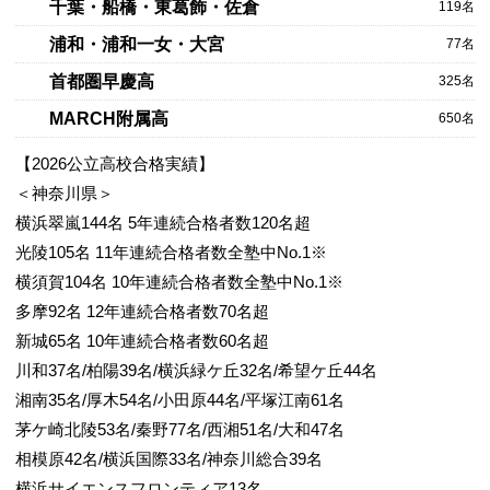
千葉・船橋・東葛飾・佐倉
119名
浦和・浦和一女・大宮
77名
首都圏早慶高
325名
MARCH附属高
650名
【2026公立高校合格実績】
＜神奈川県＞
横浜翠嵐144名 5年連続合格者数120名超
光陵105名 11年連続合格者数全塾中No.1※
横須賀104名 10年連続合格者数全塾中No.1※
多摩92名 12年連続合格者数70名超
新城65名 10年連続合格者数60名超
川和37名/柏陽39名/横浜緑ケ丘32名/希望ケ丘44名
湘南35名/厚木54名/小田原44名/平塚江南61名
茅ケ崎北陵53名/秦野77名/西湘51名/大和47名
相模原42名/横浜国際33名/神奈川総合39名
横浜サイエンスフロンティア13名