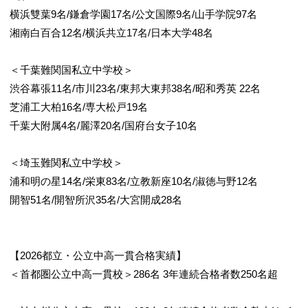
横浜雙葉9名/鎌倉学園17名/公文国際9名/山手学院97名
湘南白百合12名/横浜共立17名/日本大学48名
＜千葉難関国私立中学校＞
渋谷幕張11名/市川23名/東邦大東邦38名/昭和秀英 22名
芝浦工大柏16名/専大松戸19名
千葉大附属4名/麗澤20名/国府台女子10名
＜埼玉難関私立中学校＞
浦和明の星14名/栄東83名/立教新座10名/淑徳与野12名
開智51名/開智所沢35名/大宮開成28名
【2026都立・公立中高一貫合格実績】
＜首都圏公立中高一貫校＞286名 3年連続合格者数250名超