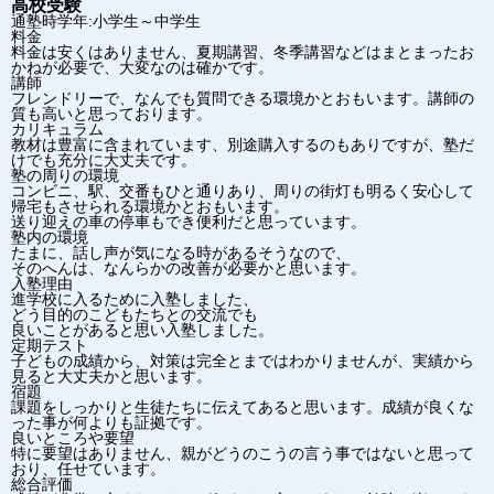
高校受験
通塾時学年:小学生～中学生
料金
料金は安くはありません、夏期講習、冬季講習などはまとまったお
かねが必要で、大変なのは確かです。
講師
フレンドリーで、なんでも質問できる環境かとおもいます。講師の
質も高いと思っております。
カリキュラム
教材は豊富に含まれています、別途購入するのもありですが、塾だ
けでも充分に大丈夫です。
塾の周りの環境
コンビニ、駅、交番もひと通りあり、周りの街灯も明るく安心して
帰宅もさせられる環境かとおもいます。
送り迎えの車の停車もでき便利だと思っています。
塾内の環境
たまに、話し声が気になる時があるそうなので、
そのへんは、なんらかの改善が必要かと思います。
入塾理由
進学校に入るために入塾しました、
どう目的のこどもたちとの交流でも
良いことがあると思い入塾しました。
定期テスト
子どもの成績から、対策は完全とまではわかりませんが、実績から
見ると大丈夫かと思います。
宿題
課題をしっかりと生徒たちに伝えてあると思います。成績が良くな
った事が何よりも証拠です。
良いところや要望
特に要望はありません、親がどうのこうの言う事ではないと思って
おり、任せています。
総合評価