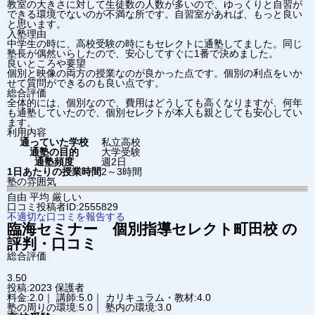
教室の大きさに対して生徒数の人数が多いので、ゆっくりと自習が
できる環境でないのが不満な所です。自習室があれば、もっと良い
と思います。
入塾理由
中学生の時に、高校受験の時にもセレクトに通塾してました。同じ
塾長が偶然いらしたので、安心してすぐに1番で決めました。
良いところや要望
個別と映像の両方の授業なのが良かった点です。個別の利点をいか
せて質問ができるのも良い点です。
総合評価
全体的には、個別なので、費用はどうしても高くなりますが、何年
も通塾していたので、個別セレクトが本人も親としても安心してい
ます。
利用内容
通っていた学校
私立高校
通塾の目的
大学受験
通塾頻度
週2日
1日あたりの授業時間
2～3時間
塾の雰囲気
自由
平均
厳しい
口コミ投稿者ID:2555829
不適切な口コミを報告する
臨海セミナー 個別指導セレクト
町田校
の
評判・口コミ
総合評価
3.50
投稿:2023
保護者
料金:2.0｜ 講師:5.0｜ カリキュラム・教材:4.0
塾の周りの環境:5.0｜ 塾内の環境:3.0