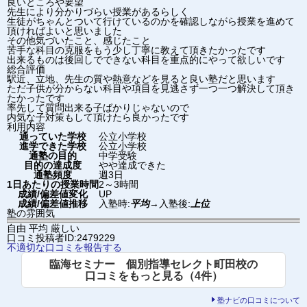
良いところや要望
先生により分かりづらい授業があるらしく
生徒がちゃんとついて行けているのかを確認しながら授業を進めて
頂ければよいと思いました
その他気づいたこと、感じたこと
苦手な科目の克服をもう少し丁寧に教えて頂きたかったです
出来るものは後回しでできない科目を重点的にやって欲しいです
総合評価
駅近、立地、先生の質や熱意などを見ると良い塾だと思います
ただ子供が分からない科目や項目を見逃さず一つ一つ解決して頂き
たかったです
率先して質問出来る子ばかりじゃないので
内気な子対策もして頂けたら良かったです
利用内容
通っていた学校
公立小学校
進学できた学校
公立小学校
通塾の目的
中学受験
目的の達成度
やや達成できた
通塾頻度
週3日
1日あたりの授業時間
2～3時間
成績/偏差値変化
UP
成績/偏差値推移
入塾時:
平均
→
入塾後:
上位
塾の雰囲気
自由
平均
厳しい
口コミ投稿者ID:2479229
不適切な口コミを報告する
臨海セミナー 個別指導セレクト町田校の
口コミをもっと見る（4件）
塾ナビの口コミについて