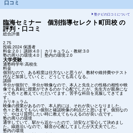
口コミ
塾ナビの口コミについて
臨海セミナー 個別指導セレクト
町田校
の
評判・口コミ
総合評価
2.75
投稿:2024
保護者
料金:2.0｜ 講師:4.0｜ カリキュラム・教材:3.0
塾の周りの環境:4.0｜ 塾内の環境:2.0
大学受験
通塾時学年:高校生
料金
個別なので、ある程度は仕方ないと思うが、教材や維持費やテスト
代など加算していくと、どうしても高くなる。
講師
半分が個別で、半分が映像なので、本人と先生との性格の相性や映
像でも真剣に授業ができるのか？心配でしたが、先生方が親身にな
って色々と教えていただいてます。苦手な科目を克服してきてま
す。
カリキュラム
映像の授業があるので、本人的には、それが良いとなりました。
色々と教えてもらい個別と確認映像の利点だと思います。個別なの
で、やはり質問したい時に教えてもらえるのが良い点です。
塾の周りの環境
通学していて、駅から近かったので、治安など安心して決めまし
た。線路沿いなので、騒音が心配してましたが大丈夫でした。
塾内の環境