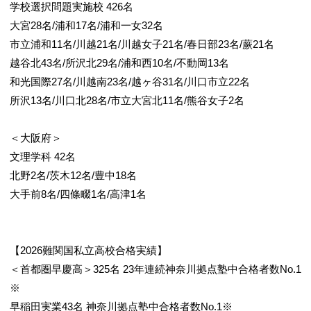
学校選択問題実施校 426名
大宮28名/浦和17名/浦和一女32名
市立浦和11名/川越21名/川越女子21名/春日部23名/蕨21名
越谷北43名/所沢北29名/浦和西10名/不動岡13名
和光国際27名/川越南23名/越ヶ谷31名/川口市立22名
所沢13名/川口北28名/市立大宮北11名/熊谷女子2名
＜大阪府＞
文理学科 42名
北野2名/茨木12名/豊中18名
大手前8名/四條畷1名/高津1名
【2026難関国私立高校合格実績】
＜首都圏早慶高＞325名 23年連続神奈川拠点塾中合格者数No.1
※
早稲田実業43名 神奈川拠点塾中合格者数No.1※