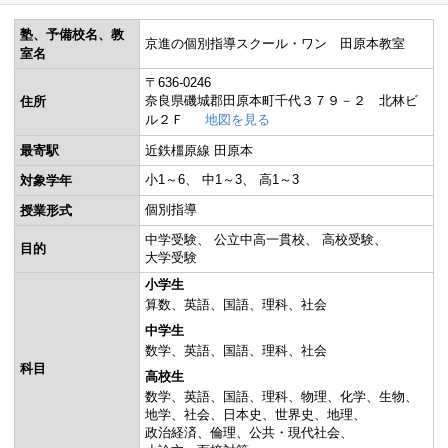
塾、予備校名、教
京進の個別指導スクール・ワン 田原本教室
室名
〒636-0246
奈良県磯城郡田原本町千代３７９－２ 北林ビ
住所
ル２Ｆ
地図を見る
最寄駅
近鉄橿原線 田原本
小1～6
中1～3
高1～3
対象学年
個別指導
授業形式
中学受験
公立中高一貫校
高校受験
目的
大学受験
小学生
算数
英語
国語
理科
社会
中学生
数学
英語
国語
理科
社会
科目
高校生
数学
英語
国語
理科
物理
化学
生物
地学
社会
日本史
世界史
地理
政治経済
倫理
公共・現代社会