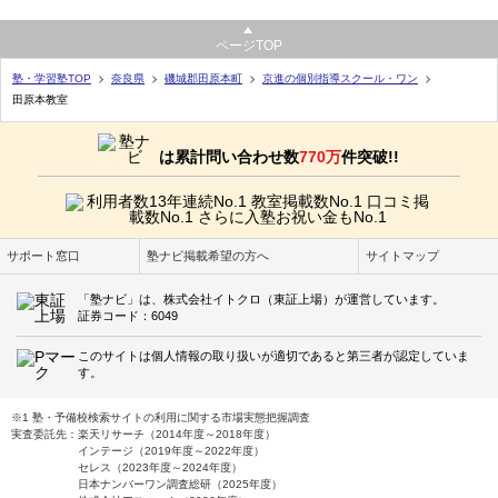
ページTOP
塾・学習塾TOP
奈良県
磯城郡田原本町
京進の個別指導スクール・ワン
田原本教室
は累計問い合わせ数
770万
件突破!!
サポート窓口
塾ナビ掲載希望の方へ
サイトマップ
「塾ナビ」は、株式会社イトクロ（東証上場）が運営しています。
証券コード：6049
このサイトは個人情報の取り扱いが適切であると第三者が認定していま
す。
※1 塾・予備校検索サイトの利用に関する市場実態把握調査
実査委託先：楽天リサーチ（2014年度～2018年度）
インテージ（2019年度～2022年度）
セレス（2023年度～2024年度）
日本ナンバーワン調査総研（2025年度）