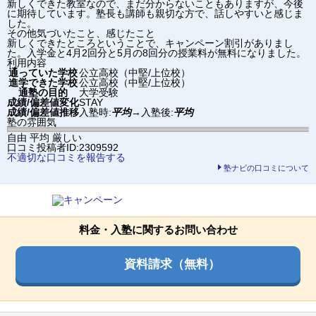
新しくできた教室なので、まだ分からないこともありますが、今後
に期待しています。塾長も講師も親切な方で、話しやすいと感じま
した。
その他気づいたこと、感じたこと
新しくできたところということで、キャンペーン割引がありまし
た。入学金と4月2回分と5月の8回分の授業料が無料になりました。
利用内容
通っていた学校
公立高校（中堅/上位校）
進学できた学校
公立高校（中堅/上位校）
通塾の目的
大学受験
成績/偏差値変化
STAY
成績/偏差値推移
入塾時:
平均
→
入塾後:
平均
塾の雰囲気
自由
平均
厳しい
口コミ投稿者ID:2309592
不適切な口コミを報告する
塾ナビの口コミについて
料金・入塾に関するお問い合わせ
資料請求（無料）