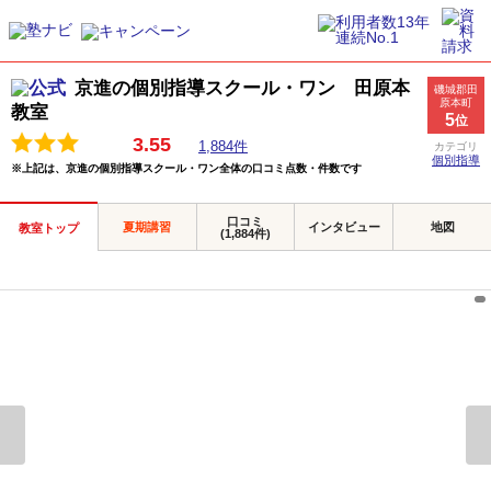
京進の個別指導スクール・ワン 田原本
磯城郡田
原本町
教室
5
位
3.55
1,884件
カテゴリ
個別指導
※上記は、京進の個別指導スクール・ワン全体の口コミ点数・件数です
口コミ
夏期講習
インタビュー
地図
教室トップ
(1,884件)