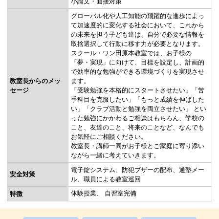
小論文・面接対策
グローバル化や人工知能の飛躍的な進歩によっ
て加速度的に変化する社会において、これから
の未来を担う子ども達は、自分で必要な情報を
取捨選択して行動に移す力が必要となります。
スクール・ワン田原本教室では、お子様の
「夢・実現」に向けて、目標を設定し、計画的
で効率的な勉強ができる環境づくりを実現させ
教室長からのメッ
ます。
セージ
「受験勉強を本格的にスタートさせたい」「苦
手科目を克服したい」「もっと成績を伸ばした
い」「クラブ活動と勉強を両立させたい」 とい
った勉強にかかわるご相談はもちろん、学校の
こと、友達のこと、将来のことなど、なんでも
お気軽にご相談ください。
教室長・講師一同がお子様とご家庭に寄り添い
ながら一緒に考えていきます。
電子錠システム、防犯ブザーの配布、通塾メー
安全対策
ル、職員による教室巡回
体験授業
自習室完備
特徴