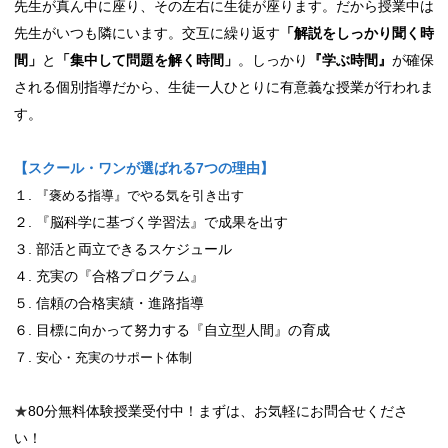
先生が真ん中に座り、その左右に生徒が座ります。
だから授業中は
先生がいつも隣にいます。
交互に繰り返す
「解説をしっかり聞く時
間」
と
「集中して問題を解く時間」
。
しっかり
『学ぶ時間』
が確保
される個別指導だから、生徒一人ひとりに有意義な授業が行われま
す。
【スクール・ワンが選ばれる7つの理由】
１.
『褒める指導』で
やる気を引き出す
２. 『脳科学に基づく学習法』で成果を出す
３. 部活と両立できるスケジュール
４. 充実の『合格プログラム』
５. 信頼の合格実績・進路指導
６. 目標に向かって努力する『自立型人間』の育成
７.
安心・充実のサポート体制
★
80分無料体験授業受付中！まずは、お気軽にお問合せくださ
い！