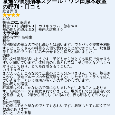
京進の個別指導スクール・ワン
田原本教室
の評判・口コミ
総合評価
4.00
投稿:2021
保護者
料金:3.0｜ 講師:4.0｜ カリキュラム・教材:4.0
塾の周りの環境:3.0｜ 塾内の環境:5.0
大学受験
通塾時学年:高校生
料金
個別指導の塾なので少し高いとは思います。でもパック授業を利用
すると、たくさんの科目を安価で受けることができました。映像授
業もあるので上手に組み合わせるとお得だと思いました。
講師
若い女性講師が多いようです。子どもからはとても親切で分かりや
すいと聞いています。体験時の印象としては、受け答えなどもしっ
かりとしており、とても好感をもてました。
カリキュラム
まだ入ったところなので正直のところ分かりません。でも、塾長さ
んから、京進グループの合格実績をもとにしたカリキュラムを組ん
でいきます、という説明があったので安心しています。
塾の周りの環境
駐車場は少ししかないので気になりましたが、あることはありま
す。駐輪スペースも用意されていました。場所としては国道沿いの
交差点にあり、2階から照らしているので、夜も明るくて目立ちま
す。
塾内の環境
この春にできた塾なのでとてもきれいです。教室もとても広くて開
放感があります。
良いところや要望