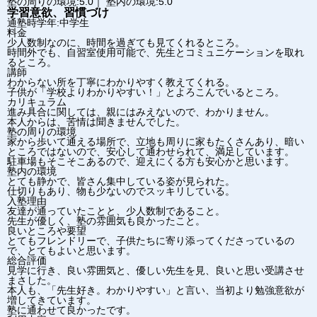
塾の周りの環境:5.0｜ 塾内の環境:5.0
学習意欲、習慣づけ
通塾時学年:中学生
料金
少人数制なのに、時間を過ぎても見てくれるところ。
時間外でも、自習室使用可能で、先生とコミュニケーションを取れ
るところ。
講師
わからない所を丁寧にわかりやすく教えてくれる。
子供が「学校よりわかりやすい！」とよろこんでいるところ。
カリキュラム
進み具合に関しては、親にはみえないので、わかりません。
本人からは、苦情は聞きませんでした。
塾の周りの環境
家から歩いて通える場所で、立地も周りに家もたくさんあり、暗い
ところではないので、安心して通わせられて、満足しています。
駐車場もそこそこあるので、迎えにくる方も安心かと思います。
塾内の環境
とても静かで、皆さん集中している姿が見られた。
仕切りもあり、物も少ないのでスッキリしている。
入塾理由
友達が通っていたことと、少人数制であること。
先生が優しく、塾の雰囲気も良かったこと。
良いところや要望
とてもフレンドリーで、子供たちに寄り添ってくださっているの
で、とてもよいと思います。
総合評価
見学に行き、良い雰囲気と、優しい先生を見、良いと思い受講させ
まさした。
本人も、「先生好き。わかりやすい」と言い、当初より勉強意欲が
増してきています。
塾に通わせて良かったです。