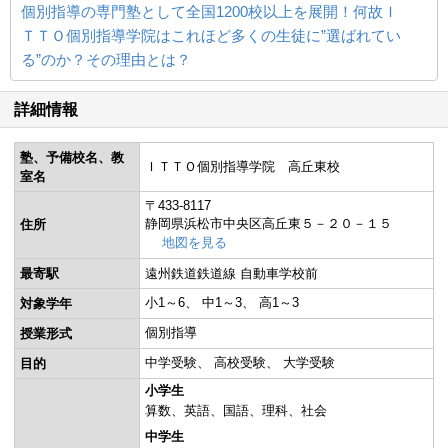
個別指導の専門塾として全国1200校以上を展開！何故Ｉ
ＴＴＯ個別指導学院はこれほど多くの生徒に”選ばれてい
る”のか？その理由とは？
詳細情報
塾、予備校名、教
ＩＴＴＯ個別指導学院 高丘東校
室名
〒433-8117
静岡県浜松市中央区高丘東５－２０－１５
住所
地図を見る
最寄駅
遠州鉄道鉄道線 自動車学校前
小1～6
中1～3
高1～3
対象学年
個別指導
授業形式
中学受験
高校受験
大学受験
目的
小学生
算数
英語
国語
理科
社会
中学生