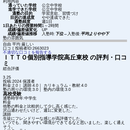
利用内容
通っていた学校
公立中学校
進学できた学校
公立中学校
通塾の目的
学習意欲、習慣づけ
目的の達成度
やや達成できた
通塾頻度
週1日
1日あたりの授業時間
1～2時間
成績/偏差値変化
UP
成績/偏差値推移
入塾時:
下位
→
入塾後:
平均よりやや下
塾の雰囲気
自由
平均
厳しい
口コミ投稿者ID:2663023
不適切な口コミを報告する
ＩＴＴＯ個別指導学院
高丘東校
の評判・口コ
ミ
総合評価
3.25
投稿:2024
保護者
料金:2.0｜ 講師:4.0｜ カリキュラム・教材:4.0
塾の周りの環境:3.0｜ 塾内の環境:3.0
高校受験
通塾時学年:中学生
料金
他塾の料金と比較的して少し高く感じた。
沢山通わせたいけど、週1に変更した。
講師
生徒にフレンドリーな感じが高評価でした。
いつでも、聞きやすい環境ができてるなと思いました。楽しく通え
そう。