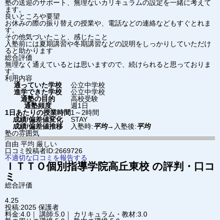
塾の送迎のサポート、無理ないカリキュラムの設定を一緒に考えて
ます。
良いところや要望
お休みの際の振り替えの授業や、電話などの連絡などもすぐとれま
す。
その他気づいたこと、感じたこと
入塾前には夏期講習や冬期講習などの説明をしっかりしていただけ
ると助かります
総合評価
無理なく通えているとは思いますので、続けられると思っておりま
す。
利用内容
通っていた学校
公立中学校
進学できた学校
公立中学校
通塾の目的
高校受験
通塾頻度
週1日
1日あたりの授業時間
1～2時間
成績/偏差値変化
STAY
成績/偏差値推移
入塾時:
平均
→
入塾後:
平均
塾の雰囲気
自由
平均
厳しい
口コミ投稿者ID:2669726
不適切な口コミを報告する
ＩＴＴＯ個別指導学院
高丘東校
の評判・口コ
ミ
総合評価
4.25
投稿:2025
保護者
料金:4.0｜ 講師:5.0｜ カリキュラム・教材:3.0