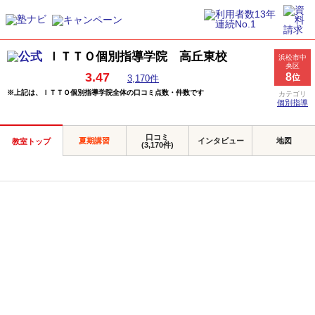
ＩＴＴＯ個別指導学院 高丘東校
浜松市中
央区
3.47
8
位
3,170件
※上記は、ＩＴＴＯ個別指導学院全体の口コミ点数・件数です
カテゴリ
個別指導
口コミ
夏期講習
インタビュー
地図
教室トップ
(3,170件)