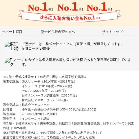
サポート窓口
塾ナビ掲載希望の方へ
サイトマップ
「塾ナビ」は、株式会社イトクロ（東証上場）が運営しています。
証券コード：6049
このサイトは個人情報の取り扱いが適切であると第三者が認定していま
す。
※1 塾・予備校検索サイトの利用に関する市場実態把握調査
実査委託先：楽天リサーチ（2014年度～2018年度）
インテージ（2019年度～2022年度）
セレス（2023年度～2024年度）
日本ナンバーワン調査総研（2025年度）
株式会社アスマーク（2026年度）
調査委託先：株式会社アスマーク
回答者 ：小学生～高校生の子供を持つ30～50代の女性1,300名
調査期間 ：2026年1月29日～2月3日
調査手法 ：インターネット調査
※2 塾・予備校検索サイト掲載教室数、掲載口コミ数調査 実査委託先：日本ナンバーワン調査
総研（2025年度）
※3 利用者が資料請求し、その後実際に入塾した場合に利用者に対して
抽選で交付するお祝い金について塾検索サイト6社を比較した結果