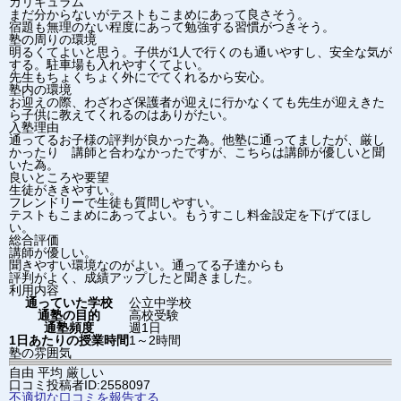
カリキュラム
まだ分からないがテストもこまめにあって良さそう。
宿題も無理のない程度にあって勉強する習慣がつきそう。
塾の周りの環境
明るくてよいと思う。子供が1人で行くのも通いやすし、安全な気が
する。駐車場も入れやすくてよい。
先生もちょくちょく外にでてくれるから安心。
塾内の環境
お迎えの際、わざわざ保護者が迎えに行かなくても先生が迎えきた
ら子供に教えてくれるのはありがたい。
入塾理由
通ってるお子様の評判が良かった為。他塾に通ってましたが、厳し
かったり 講師と合わなかったですが、こちらは講師が優しいと聞
いた為。
良いところや要望
生徒がききやすい。
フレンドリーで生徒も質問しやすい。
テストもこまめにあってよい。もうすこし料金設定を下げてほし
い。
総合評価
講師が優しい。
聞きやすい環境なのがよい。通ってる子達からも
評判がよく、成績アップしたと聞きました。
利用内容
通っていた学校
公立中学校
通塾の目的
高校受験
通塾頻度
週1日
1日あたりの授業時間
1～2時間
塾の雰囲気
自由
平均
厳しい
口コミ投稿者ID:2558097
不適切な口コミを報告する