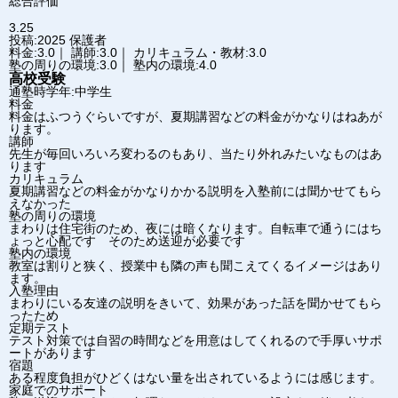
総合評価
3.25
投稿:2025
保護者
料金:3.0｜ 講師:3.0｜ カリキュラム・教材:3.0
塾の周りの環境:3.0｜ 塾内の環境:4.0
高校受験
通塾時学年:中学生
料金
料金はふつうぐらいですが、夏期講習などの料金がかなりはねあが
ります。
講師
先生が毎回いろいろ変わるのもあり、当たり外れみたいなものはあ
ります
カリキュラム
夏期講習などの料金がかなりかかる説明を入塾前には聞かせてもら
えなかった
塾の周りの環境
まわりは住宅街のため、夜には暗くなります。自転車で通うにはち
ょっと心配です そのため送迎が必要です
塾内の環境
教室は割りと狭く、授業中も隣の声も聞こえてくるイメージはあり
ます。
入塾理由
まわりにいる友達の説明をきいて、効果があった話を聞かせてもら
ったため
定期テスト
テスト対策では自習の時間などを用意はしてくれるので手厚いサポ
ートがあります
宿題
ある程度負担がひどくはない量を出されているようには感じます。
家庭でのサポート