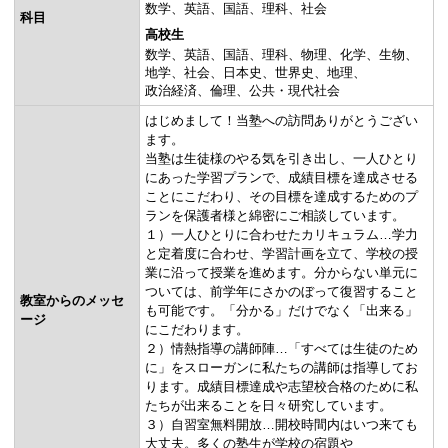
数学
英語
国語
理科
社会
科目
高校生
数学
英語
国語
理科
物理
化学
生物
地学
社会
日本史
世界史
地理
政治経済
倫理
公共・現代社会
はじめまして！当塾への訪問ありがとうござい
ます。
当塾は生徒様のやる気を引き出し、一人ひとり
にあった学習プランで、成績目標を達成させる
ことにこだわり、その目標を達成するためのプ
ランを保護者様と綿密にご相談しています。
１）一人ひとりに合わせたカリキュラム…学力
と定着度に合わせ、学習計画を立て、学校の授
業に沿って授業を進めます。分からない単元に
ついては、前学年にさかのぼって復習すること
教室からのメッセ
も可能です。「分かる」だけでなく「出来る」
ージ
にこだわります。
２）情熱指導の講師陣…「すべては生徒のため
に」をスローガンに私たちの講師は指導してお
ります。成績目標達成や志望校合格のために私
たちが出来ることを日々研究しています。
３）自習室無料開放…開校時間内はいつ来ても
大丈夫。多くの塾生が学校の宿題や