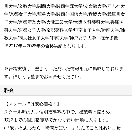
川大学/文教大学/関西大学/関西学院大学/立命館大学/同志社大
学/京都女子大学/龍谷大学/関西外国語大学/近畿大学/武庫川女
子大学/京都産業大学/大阪工業大学/大阪医科薬科大学/兵庫医
科大学/京都女子大学/京都薬科大学/甲南女子大学/摂南大学/佛
教大学/同志社女子大学/甲南大学/神戸女子大学 ほか多数
※2017年～2026年の合格実績となります。
※合格実績は、塾よりいただいた情報を元に掲載しておりま
す。詳しくは塾までお問合せください。
料金
【スクールIEは安心価格！】
スクールIEは大手個別指導塾の中で、授業料は控えめ。
1対2までの個別指導塾でかなり安い部類に入ります。
(「安いと思ったら、時間が短い…」なんてことはありませ