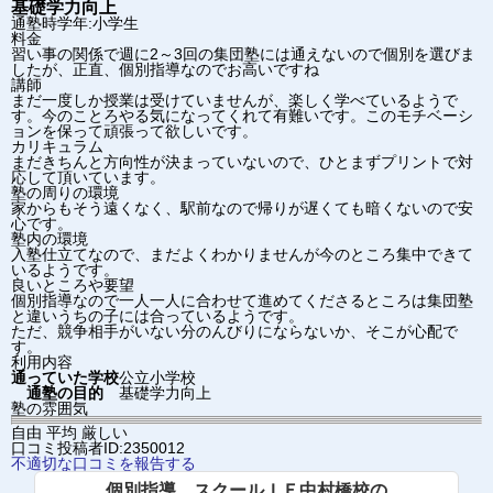
基礎学力向上
通塾時学年:小学生
料金
習い事の関係で週に2～3回の集団塾には通えないので個別を選びま
したが、正直、個別指導なのでお高いですね
講師
まだ一度しか授業は受けていませんが、楽しく学べているようで
す。今のことろやる気になってくれて有難いです。このモチベーシ
ョンを保って頑張って欲しいです。
カリキュラム
まだきちんと方向性が決まっていないので、ひとまずプリントで対
応して頂いています。
塾の周りの環境
家からもそう遠くなく、駅前なので帰りが遅くても暗くないので安
心です。
塾内の環境
入塾仕立てなので、まだよくわかりませんが今のところ集中できて
いるようです。
良いところや要望
個別指導なので一人一人に合わせて進めてくださるところは集団塾
と違いうちの子には合っているようです。
ただ、競争相手がいない分のんびりにならないか、そこが心配で
す。
利用内容
通っていた学校
公立小学校
通塾の目的
基礎学力向上
塾の雰囲気
自由
平均
厳しい
口コミ投稿者ID:2350012
不適切な口コミを報告する
個別指導 スクールＩＥ中村橋校の