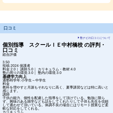
口コミ
塾ナビの口コミについて
個別指導 スクールＩＥ
中村橋校
の評判・
口コミ
総合評価
3.50
投稿:2024
保護者
料金:2.0｜ 講師:5.0｜ カリキュラム・教材:4.0
塾の周りの環境:3.0｜ 塾内の環境:3.0
基礎学力向上
通塾時学年:小学生～中学生
料金
教科を増やすと月謝もそれなりに高く、夏季講習などは特に高いと
感じます。
講師
子供の能力、個性を配慮した指導をして頂けている。勉強に限ら
ず、興味のある雑学なども話をしてくれたりして子供も先生を信頼
して通わせて頂いている。体調不良の場合にはリモート授業など柔
軟な対応をしてくれる。
カリキュラム