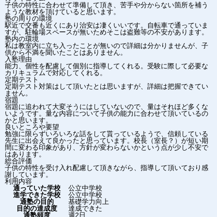
子供の特性に合わせて準備して頂き、苦手や分からない箇所を補う
ような教材を頂けていると思います。
塾の周りの環境
駅近で交番も近くにあり治安は凄くいいです。自転車で通っていま
すが、駐輪場スペースが無いためそこは盗難等の不安があります。
塾内の環境
私は教室内に立ち入ったことが無いので詳細は分かりませんが、子
供から不満を聞いたことはありません。
入塾理由
能力、個性を配慮して個別に指導してくれる。受験に際して必要な
カリキュラムで対応してくれる。
定期テスト
定期テスト対策はして頂いたとは思いますが、詳細は把握できてい
ません。
宿題
宿題に追われて大変そうにはしていないので、量はそれほど多くな
いようです。量な内容について子供の能力に合わせて頂いているの
かと思います。
良いところや要望
勉強に限らずいろいろな話をして貰っているようで、信頼している
先生に出会えて良かったと思っています。校長（室長？）が短い期
間に変わる印象があり、方針が変わらないかという点が少し不安で
はあります。
総合評価
子供の特性を受け入れ配慮して頂きながら、指導して頂いており感
謝しています。
利用内容
通っていた学校
公立中学校
進学できた学校
公立中学校
通塾の目的
基礎学力向上
目的の達成度
達成できた
通塾頻度
週2日