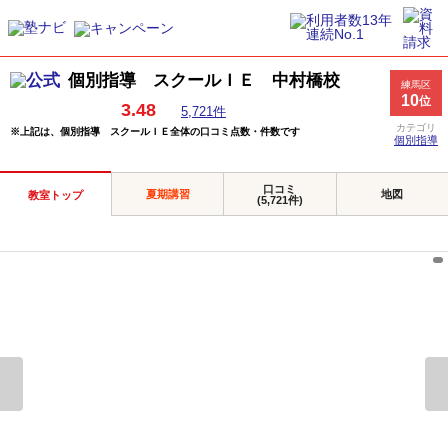
個別指導 スクールＩＥ 中村橋校
練馬区
10
位
3.48
5,721件
カテゴリ
※上記は、個別指導 スクールＩＥ全体の口コミ点数・件数です
個別指導
口コミ
夏期講習
地図
教室トップ
(5,721件)