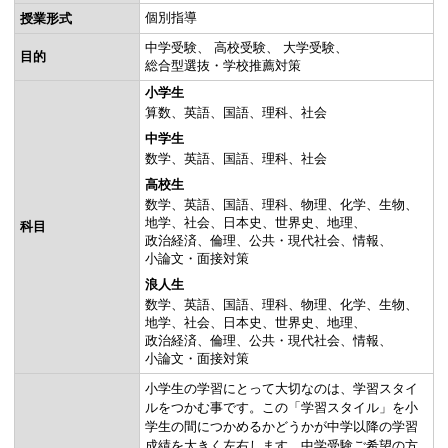
個別指導
授業形式
中学受験
高校受験
大学受験
目的
総合型選抜・学校推薦対策
小学生
算数
英語
国語
理科
社会
中学生
数学
英語
国語
理科
社会
高校生
数学
英語
国語
理科
物理
化学
生物
地学
社会
日本史
世界史
地理
科目
政治経済
倫理
公共・現代社会
情報
小論文・面接対策
浪人生
数学
英語
国語
理科
物理
化学
生物
地学
社会
日本史
世界史
地理
政治経済
倫理
公共・現代社会
情報
小論文・面接対策
小学生の学習にとって大切なのは、学習スタイ
ルをつかむ事です。この「学習スタイル」を小
学生の間につかめるかどうかが中学以降の学習
成績を大きく左右します。中学受験ご希望の方