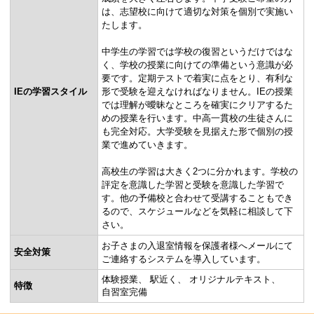
は、志望校に向けて適切な対策を個別で実施い
たします。
中学生の学習では学校の復習というだけではな
く、学校の授業に向けての準備という意識が必
要です。定期テストで着実に点をとり、有利な
IEの学習スタイル
形で受験を迎えなければなりません。IEの授業
では理解が曖昧なところを確実にクリアするた
めの授業を行います。中高一貫校の生徒さんに
も完全対応。大学受験を見据えた形で個別の授
業で進めていきます。
高校生の学習は大きく2つに分かれます。学校の
評定を意識した学習と受験を意識した学習で
す。他の予備校と合わせて受講することもでき
るので、スケジュールなどを気軽に相談して下
さい。
お子さまの入退室情報を保護者様へメールにて
安全対策
ご連絡するシステムを導入しています。
体験授業
駅近く
オリジナルテキスト
特徴
自習室完備