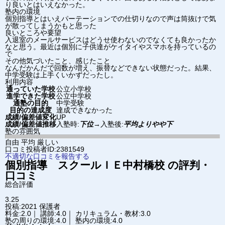
り良いとはいえなかった。
塾内の環境
個別指導とはいえパーテーションでの仕切りなので声は筒抜けで気
が散ってしまうかもと思った
良いところや要望
入退室のメールサービスはどうせ使わないのでなくても良かったか
なと思う。最近は個別に子供達がケイタイやスマホを持っているの
で
その他気づいたこと、感じたこと
なんだかんだで回数が増え、振替などできない状態だった。結果、
中学受験は上手くいかずだったし。
利用内容
通っていた学校
公立小学校
進学できた学校
公立中学校
通塾の目的
中学受験
目的の達成度
達成できなかった
成績/偏差値変化
UP
成績/偏差値推移
入塾時:
下位
→
入塾後:
平均よりやや下
塾の雰囲気
自由
平均
厳しい
口コミ投稿者ID:2381549
不適切な口コミを報告する
個別指導 スクールＩＥ
中村橋校
の評判・
口コミ
総合評価
3.25
投稿:2021
保護者
料金:2.0｜ 講師:4.0｜ カリキュラム・教材:3.0
塾の周りの環境:4.0｜ 塾内の環境:4.0