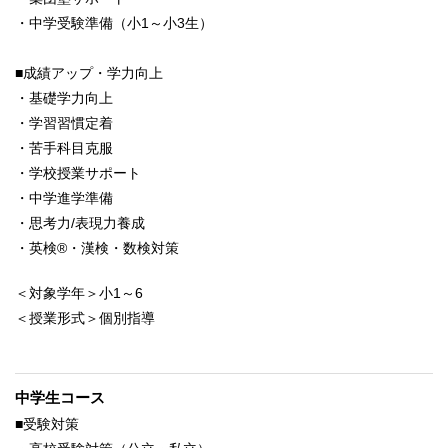
・中学受験準備（小1～小3生）
■成績アップ・学力向上
・基礎学力向上
・学習習慣定着
・苦手科目克服
・学校授業サポート
・中学進学準備
・思考力/表現力養成
・英検®・漢検・数検対策
＜対象学年＞小1～6
＜授業形式＞個別指導
中学生コース
■受験対策