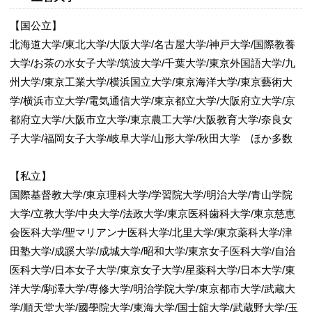
【国公立】
北海道大学/東北大学/大阪大学/名古屋大学/神戸大学/国際教養
大学/お茶の水女子大学/筑波大学/千葉大学/東京外国語大学/九
州大学/東京工業大学/横浜国立大学/東京海洋大学/東京藝術大
学/横浜市立大学/電気通信大学/東京都立大学/大阪府立大学/京
都府立大学/大阪市立大学/東京農工大学/大阪教育大学/奈良女
子大学/福岡女子大学/岐阜大学/山形大学/秋田大学 ほか多数
【私立】
国際基督教大学/東京理科大学/学習院大学/明治大学/青山学院
大学/立教大学/中央大学/法政大学/東京医科歯科大学/東京慈恵
会医科大学/聖マリアンナ医科大学/北里大学/東京薬科大学/津
田塾大学/成蹊大学/成城大学/昭和大学/東京女子医科大学/自治
医科大学/日本女子大学/東京女子大学/星薬科大学/日本大学/東
洋大学/駒澤大学/専修大学/明治学院大学/東京都市大学/武蔵大
学/順天堂大学/國學院大学/東海大学/国士舘大学/武蔵野大学/玉