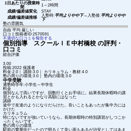
1日あたりの授業時
1～2時間
間
成績/偏差値変化
STAY
入塾時:
平均よりやや下
→
入塾後:
平均よりやや
成績/偏差値推移
下
塾の雰囲気
自由
平均
厳しい
口コミ投稿者ID:2570591
不適切な口コミを報告する
個別指導 スクールＩＥ
中村橋校
の評判・
口コミ
総合評価
3.00
投稿:2022
保護者
料金:2.0｜ 講師:3.0｜ カリキュラム・教材:4.0
塾の周りの環境:3.0｜ 塾内の環境:3.0
中学受験
通塾時学年:小学生～中学生
料金
個別なんで高いですが、回数行くとお手頃に。結果長期休暇時の講
習とかも入れるとかなり高額にはなった
講師
途中で友達のようになりだらけた。良いこともあったが集中力には
かけた
カリキュラム
特にないですが強いていうなら。長期休暇時の特別講習がしつこか
ったくらいです。
塾の周りの環境
駅前の繁華街だったので明るくて良い面もあるが治安としてはあま