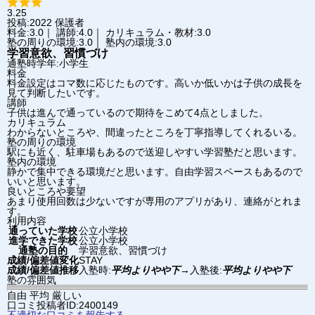
3.25
投稿:2022
保護者
料金:3.0｜ 講師:4.0｜ カリキュラム・教材:3.0
塾の周りの環境:3.0｜ 塾内の環境:3.0
学習意欲、習慣づけ
通塾時学年:小学生
料金
料金設定はコマ数に応じたものです。高いか低いかは子供の成長を
見て判断したいです。
講師
子供は進んで通っているので期待をこめて4点としました。
カリキュラム
わからないところや、間違ったところを丁寧指導してくれるいる。
塾の周りの環境
駅にも近く、駐車場もあるので送迎しやすい学習塾だと思います。
塾内の環境
静かで集中できる環境だと思います。自由学習スペースもあるので
いいと思います。
良いところや要望
あまり使用回数は少ないですが専用のアプリがあり、連絡がとれま
す。
利用内容
通っていた学校
公立小学校
進学できた学校
公立小学校
通塾の目的
学習意欲、習慣づけ
成績/偏差値変化
STAY
成績/偏差値推移
入塾時:
平均よりやや下
→
入塾後:
平均よりやや下
塾の雰囲気
自由
平均
厳しい
口コミ投稿者ID:2400149
不適切な口コミを報告する