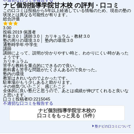
ナビ個別指導学院
甘木校
の評判・口コミ
この口コミは投稿から5年以上経過している情報のため、現在の塾の
状況とは異なる可能性が有ります。
総合評価
3.00
投稿:2019
保護者
料金:3.0｜ 講師:3.0｜ カリキュラム・教材:3.0
塾の周りの環境:3.0｜ 塾内の環境:3.0
通塾時学年:中学生
講師
講師によって、説明が分かりやすい時と、わかりにくい時があった
ようです。
カリキュラム
苦手な教科を重点的にできるので良い。
教科書も苦手な問題がたくさんあるので良かった。
塾内の環境
教室はきれいなのでよかったです。
駐車場がもう少しあると助かります。
その他気づいたこと、感じたこと
全体的に良い塾だと思うので、あとは成績が伸びてくれると良いな
と思います。
口コミ投稿者ID:2215045
不適切な口コミを報告する
ナビ個別指導学院甘木校の
口コミをもっと見る（5件）
塾ナビの口コミについて