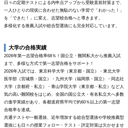
日々の定期テストによる内申点アップから受験直前対策まで、
一人ひとりの現状に合わせた無駄のない学習で「わかった！」
を「できた！」に変え、志望校合格へと導きます。
多様化する推薦入試や総合型選抜にも完全対応しています。
大学の合格実績
2026年第一志望合格率68％！国公立・難関私大から推薦入試
まで、多様な方式で第一志望合格をサポート！
2026年入試では、東京科学大学（東京都・国立）・東北大学
医学部（宮城県・国立）・九州大学（福岡県・国立）・同志社
大学（京都府・私立）・青山学院大学（東京都・私立）など人
気の高い難関校をはじめ、全国の国公立大・有名私立大へ多数
の進学実績があり、各都道府県平均で約60％以上の第一志望
合格率を達成。
共通テストや一般選抜、近年増加する総合型選抜や学校推薦型
選抜にも日々の授業フォロー・テスト・評定対策は欠かせませ