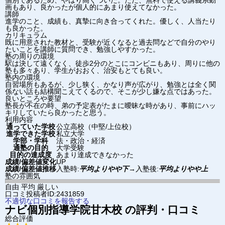
個別であるため、やはり高くついた。ただ、無料で使える講義系動
画もあり、良かったが個人的にあまり使えてなかった。
講師
進学のこと、成績も、真摯に向き合ってくれた。優しく、人当たり
も良かった。
カリキュラム
既に用意された教材と、受験が近くなると過去問などで自分のやり
たいことを講師に質問でき、勉強しやすかった。
塾の周りの環境
駅は決して遠くなく、徒歩2分のとこにコンビニもあり、周りに他の
塾も多々あり、学生がおおく、治安もとても良い。
塾内の環境
自習場所もあるが、少し狭く、かなり声が広がり、勉強とは全く関
係ない話も結構聞こえてくるので、そこが少し嫌な点ではあった。
良いところや要望
塾長が不在の時、弟の予定表がたまに曖昧な時があり、事前にハッ
キリしていたら良かったと思う。
利用内容
通っていた学校
公立高校（中堅/上位校）
進学できた学校
私立大学
学部・学科
法・政治・経済
通塾の目的
大学受験
目的の達成度
あまり達成できなかった
成績/偏差値変化
UP
成績/偏差値推移
入塾時:
平均よりやや下
→
入塾後:
平均よりやや上
塾の雰囲気
自由
平均
厳しい
口コミ投稿者ID:2431859
不適切な口コミを報告する
ナビ個別指導学院
甘木校
の評判・口コミ
総合評価