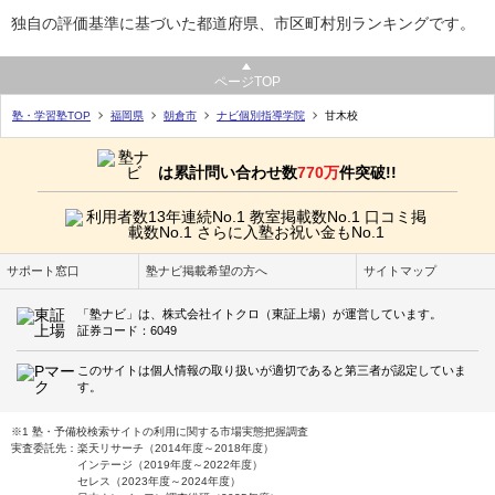
独自の評価基準に基づいた都道府県、市区町村別ランキングです。
ページTOP
塾・学習塾TOP
福岡県
朝倉市
ナビ個別指導学院
甘木校
は累計問い合わせ数
770万
件突破!!
サポート窓口
塾ナビ掲載希望の方へ
サイトマップ
「塾ナビ」は、株式会社イトクロ（東証上場）が運営しています。
証券コード：6049
このサイトは個人情報の取り扱いが適切であると第三者が認定していま
す。
※1 塾・予備校検索サイトの利用に関する市場実態把握調査
実査委託先：楽天リサーチ（2014年度～2018年度）
インテージ（2019年度～2022年度）
セレス（2023年度～2024年度）