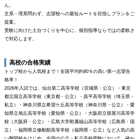
ん。
文系・理系問わず、志望校への最短ルートを目指しプランをご
提案。
受験に向けた土台づくりを中心に、個別指導ならではの柔軟さ
で対応します。
高校の合格実績
トップ校から人気校まで！全国平均約80％の高い第一志望合
格率！
2026年入試では、仙台第二高等学校（宮城県・公立）・東京
都立国立高等学校（東京都・公立）・昌平高等学校（埼玉県・
私立）・神奈川県立希望ケ丘高等学校（神奈川県・公立）・愛
知県立旭丘高等学校（愛知県・公立）・大阪府立寝屋川高等学
校（大阪府・公立）・広島大学附属福山高等学校（広島県・国
立）・福岡県立修猷館高等学校（福岡県・公立）など人気の高
い難関校をはじめ、全国の公立・私立高校受験において、確か