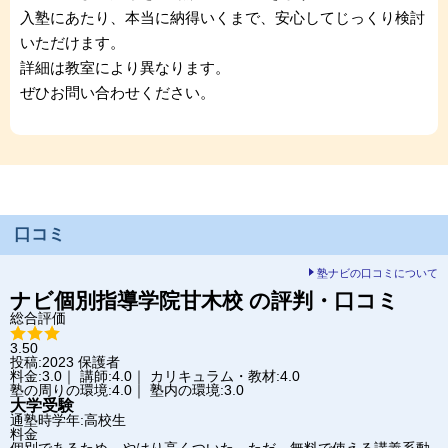
入塾にあたり、本当に納得いくまで、安心してじっくり検討
いただけます。
詳細は教室により異なります。
ぜひお問い合わせください。
口コミ
塾ナビの口コミについて
ナビ個別指導学院
甘木校
の評判・口コミ
総合評価
3.50
投稿:2023
保護者
料金:3.0｜ 講師:4.0｜ カリキュラム・教材:4.0
塾の周りの環境:4.0｜ 塾内の環境:3.0
大学受験
通塾時学年:高校生
料金