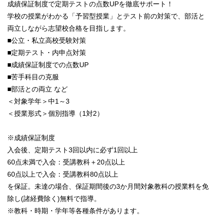
成績保証制度で定期テストの点数UPを徹底サポート！
学校の授業がわかる「予習型授業」とテスト前の対策で、部活と
両立しながら志望校合格を目指します。
■公立・私立高校受験対策
■定期テスト・内申点対策
■成績保証制度での点数UP
■苦手科目の克服
■部活との両立 など
＜対象学年＞中1～3
＜授業形式＞個別指導（1対2）
※成績保証制度
入会後、定期テスト3回以内に必ず1回以上
60点未満で入会：受講教科＋20点以上
60点以上で入会：受講教科80点以上
を保証。未達の場合、保証期間後の3か月間対象教科の授業料を免
除し(諸経費除く)無料で指導。
※教科・時期・学年等各種条件があります。