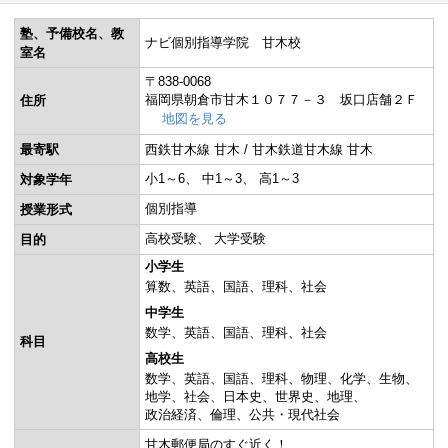
塾、予備校名、教
ナビ個別指導学院 甘木校
室名
〒838-0068
福岡県朝倉市甘木１０７７－３ 坂口店舗２Ｆ
住所
地図を見る
最寄駅
西鉄甘木線 甘木 / 甘木鉄道甘木線 甘木
小1～6
中1～3
高1～3
対象学年
個別指導
授業形式
高校受験
大学受験
目的
小学生
算数
英語
国語
理科
社会
中学生
数学
英語
国語
理科
社会
科目
高校生
数学
英語
国語
理科
物理
化学
生物
地学
社会
日本史
世界史
地理
政治経済
倫理
公共・現代社会
甘木郵便局のすぐ近く！