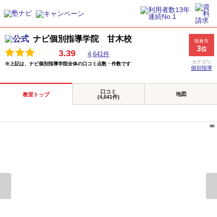
ナビ個別指導学院 甘木校
朝倉市
3
位
3.39
4,641件
カテゴリ
※上記は、ナビ個別指導学院全体の口コミ点数・件数です
個別指導
口コミ
地図
教室トップ
(4,641件)