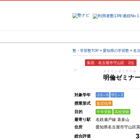
地域で探す
塾・学習塾TOP
>
愛知県の学習塾
>
名
集団 名古屋市守山区 2位
メイリンゼミナール
明倫ゼミナ
対象学年
小3～6
中1～3
授業形式
集団指導
目的
中学受験
高校受験
最寄り駅
名鉄瀬戸線 喜多山
住所
愛知県名古屋市守山区
3
総合評価