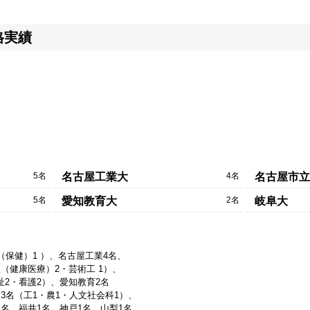
格実績
5名
4名
名古屋工業大
名古屋市立
5名
2名
愛知教育大
岐阜大
（保健）1 ）、名古屋工業4名、
（健康医療）2・芸術工 1）、
祉2・看護2）、愛知教育2名
3名（工1・農1・人文社会科1）、
1名、福井1名、神戸1名、山梨1名、