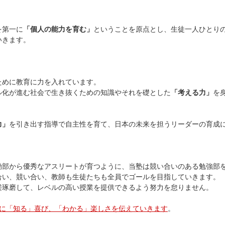
を第一に
「個人の能力を育む」
ということを原点とし、
生徒一人ひとり
いきます。
ために教育に力を入れています。
ル化が進む社会で生き抜くための知識や
それを礎とした
「考える力」
を
力」
を引き出す指導で自主性を育て、
日本の未来を担うリーダーの育成
】
動部から優秀なアスリートが育つように、
当塾は競い合いのある勉強部
合い、競い合い、
教師も生徒たちも全員でゴールを目指していきます。
磋琢磨して、レベルの高い
授業を提供できるよう努力を怠りません。
ちに「知る」喜び、「わかる
」
楽しさを伝えていきます
。