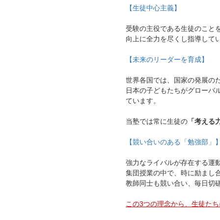
【生徒中心主義】
受験の主役である生徒のこと
向上に全力を尽くし指導して
【未来のリーダーを育成】
世界各国では、国家の発展の
日本の子どもたちがグローバ
ています。
当塾では常に生徒の
「考える
【競い合いのある「勉強部」
強力なライバルが存在する運
集団授業の中で、時に励まし
教師同士も競い合い、毎日切
この3つの理念から、生徒た