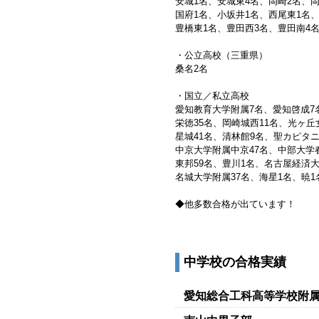
安城1名、安城東4名、岡崎2名、
国府1名、小坂井1名、西尾東1名
豊橋東1名、豊田西3名、豊田南4
・公立高校（三重県）
桑名2名
・国立／私立高校
愛知教育大学附属7名、愛知啓成7
栄徳35名、岡崎城西11名、光ヶ丘
星城41名、清林館9名、聖カピタニ
中京大学附属中京47名、中部大学春
東邦59名、豊川1名、名古屋経済大
名城大学附属37名、海星1名、暁1
◆他多数合格が出ています！
中学校の合格実績
愛知総合工科高等学校附