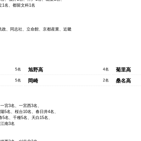
立1名、都留文科1名
法政、同志社、立命館、京都産業、近畿
5名
4名
旭野高
菊里高
5名
2名
岡崎
桑名高
、一宮3名、一宮西3名、
陽5名、桜台10名、春日井4名、
春5名、千種5名、天白15名、
江南3名