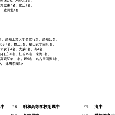
岡崎西2名、刈谷北2名、
、知立東7名、豊丘1名、
名、豊田北4名
名、愛知工業大学名電42名、愛知18名、
女子7名、桜丘5名、椙山女学園10名、
オ女子4名、大成8名、滝4名、
日丘20名、杜若15名、東海2名、
高蔵59名、名古屋9名、名古屋国際1名、
名、津田学園1名
2名
2名
属中
明和高等学校附属中
滝中