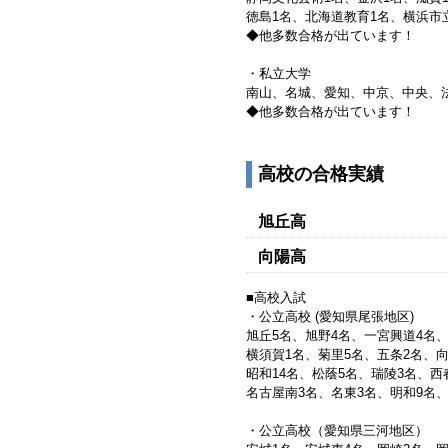
徳島1名、北海道教育1名、横浜市
◆他多数合格が出ています！
・私立大学
南山、名城、愛知、中京、中央、
◆他多数合格が出ています！
高校の合格実績
旭丘高
向陽高
■高校入試
・公立高校 (愛知県尾張地区)
旭丘5名、旭野4名、一宮興道4名
横須賀1名、菊里5名、五条2名、向
昭和14名、松蔭5名、瑞陵3名、西
名古屋南3名、名東3名、明和9名、
・公立高校（愛知県三河地区）