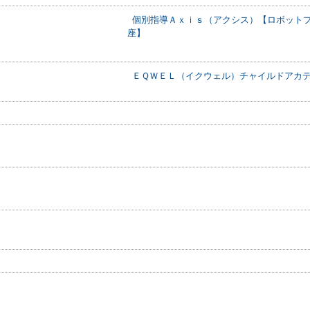
個別指導Ａｘｉｓ（アクシス）【ロボット
座】
ＥＱＷＥＬ（イクウェル）チャイルドアカ