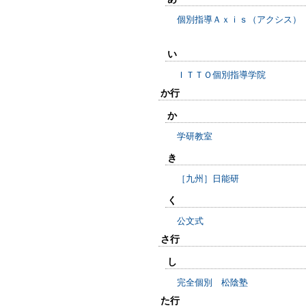
個別指導Ａｘｉｓ（アクシス）
い
ＩＴＴＯ個別指導学院
か行
か
学研教室
き
［九州］日能研
く
公文式
さ行
し
完全個別 松陰塾
た行