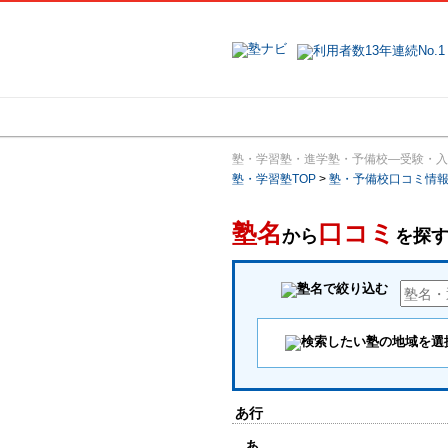
地域で探す
塾・学習塾・進学塾・予備校―受験・入
塾・学習塾TOP
>
塾・予備校口コミ情
塾名
口コミ
から
を探
あ行
あ