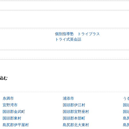
個別指導塾 トライプラス
トライ式英会話
込む
糸満市
浦添市
う
宜野湾市
国頭郡伊江村
国
国頭郡金武町
国頭郡宜野座村
国
国頭郡東村
国頭郡本部町
島
島尻郡伊平屋村
島尻郡北大東村
島