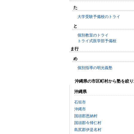
た
大学受験予備校のトライ
と
個別教室のトライ
トライ式医学部予備校
ま行
め
個別指導の明光義塾
沖縄県の市区町村から塾を絞り
沖縄県
石垣市
沖縄市
国頭郡恩納村
国頭郡今帰仁村
島尻郡伊是名村