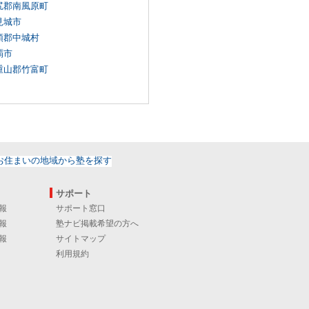
尻郡南風原町
見城市
頭郡中城村
覇市
重山郡竹富町
サポート
報
サポート窓口
報
塾ナビ掲載希望の方へ
報
サイトマップ
利用規約