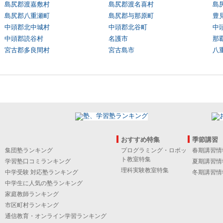
島尻郡渡嘉敷村
島尻郡渡名喜村
島
島尻郡八重瀬町
島尻郡与那原町
豊
中頭郡北中城村
中頭郡北谷町
中
中頭郡読谷村
名護市
那
宮古郡多良間村
宮古島市
八
おすすめ特集
季節講習
集団塾ランキング
プログラミング・ロボッ
春期講習情
ト教室特集
学習塾口コミランキング
夏期講習情
理科実験教室特集
中学受験 対応塾ランキング
冬期講習情
中学生に人気の塾ランキング
家庭教師ランキング
市区町村ランキング
通信教育・オンライン学習ランキング