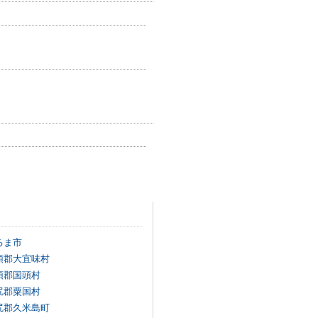
るま市
頭郡大宜味村
頭郡国頭村
尻郡粟国村
尻郡久米島町