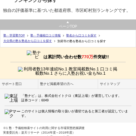
ランキングから探す
独自の評価基準に基づいた都道府県、市区町村別ランキングです。
ページTOP
塾・学習塾TOP
塾・予備校口コミ情報
塾名から口コミを探す
大分県の塾を塾名から口コミを探す
別府市の塾を塾名から口コミを探す
は累計問い合わせ数
770万
件突破!!
サポート窓口
塾ナビ掲載希望の方へ
サイトマップ
「塾ナビ」は、株式会社イトクロ（東証上場）が運営しています。
証券コード：6049
このサイトは個人情報の取り扱いが適切であると第三者が認定していま
す。
※1 塾・予備校検索サイトの利用に関する市場実態把握調査
実査委託先：楽天リサーチ（2014年度～2018年度）