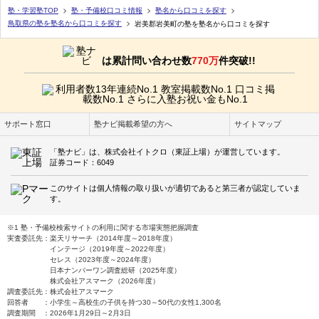
塾・学習塾TOP
塾・予備校口コミ情報
塾名から口コミを探す
鳥取県の塾を塾名から口コミを探す
岩美郡岩美町の塾を塾名から口コミを探す
は累計問い合わせ数
770万
件突破!!
サポート窓口
塾ナビ掲載希望の方へ
サイトマップ
「塾ナビ」は、株式会社イトクロ（東証上場）が運営しています。
証券コード：6049
このサイトは個人情報の取り扱いが適切であると第三者が認定していま
す。
※1 塾・予備校検索サイトの利用に関する市場実態把握調査
実査委託先：楽天リサーチ（2014年度～2018年度）
インテージ（2019年度～2022年度）
セレス（2023年度～2024年度）
日本ナンバーワン調査総研（2025年度）
株式会社アスマーク（2026年度）
調査委託先：株式会社アスマーク
回答者 ：小学生～高校生の子供を持つ30～50代の女性1,300名
調査期間 ：2026年1月29日～2月3日