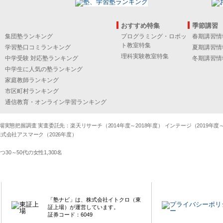
おすすめ特集
季節講習
集団塾ランキング
プログラミング・ロボッ
春期講習情
ト教室特集
学習塾口コミランキング
夏期講習情
理科実験教室特集
中学受験 対応塾ランキング
冬期講習情
中学生に人気の塾ランキング
家庭教師ランキング
市区町村ランキング
通信教育・オンライン学習ランキング
態把握調査 実査委託先：楽天リサーチ（2014年度～2018年度） インテージ（2019年度～20
式会社アスマーク（2026年度）
～50代の女性1,300名
「塾ナビ」は、株式会社イトクロ（東
証上場）が運営しています。
証券コード：6049