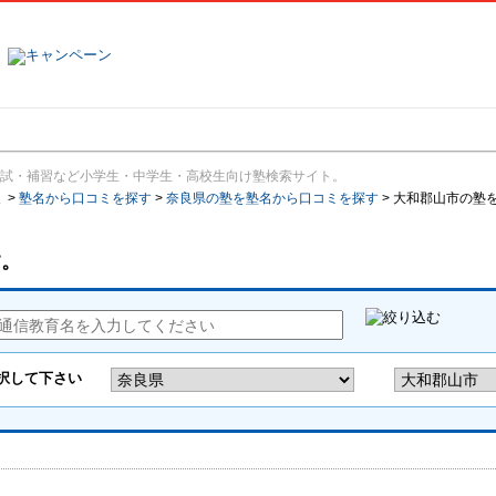
塾名で探す
ランキング
口コミ
試・補習など小学生・中学生・高校生向け塾検索サイト。
報
>
塾名から口コミを探す
>
奈良県の塾を塾名から口コミを探す
>
大和郡山市の塾
す。