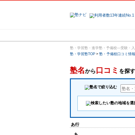
地域で探す
塾・学習塾・進学塾・予備校―受験・入
塾・学習塾TOP
>
塾・予備校口コミ情
塾名
口コミ
から
を探
あ行
あ