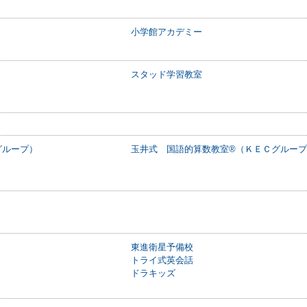
小学館アカデミー
スタッド学習教室
グループ）
玉井式 国語的算数教室®（ＫＥＣグルー
東進衛星予備校
トライ式英会話
ドラキッズ