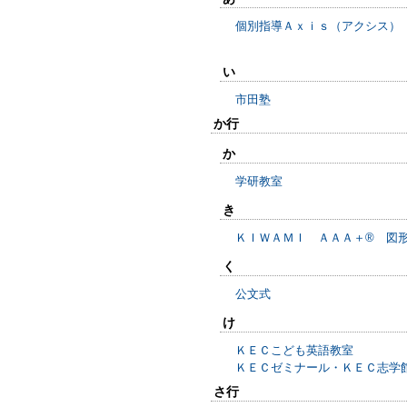
個別指導Ａｘｉｓ（アクシス）
い
市田塾
か行
か
学研教室
き
ＫＩＷＡＭＩ ＡＡＡ＋® 図
く
公文式
け
ＫＥＣこども英語教室
ＫＥＣゼミナール・ＫＥＣ志学
さ行