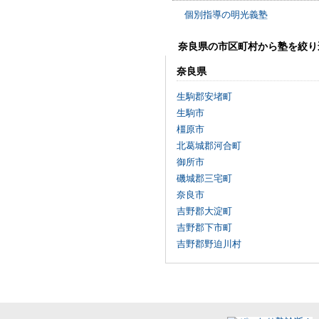
個別指導の明光義塾
奈良県の市区町村から塾を絞り
奈良県
生駒郡安堵町
生駒市
橿原市
北葛城郡河合町
御所市
磯城郡三宅町
奈良市
吉野郡大淀町
吉野郡下市町
吉野郡野迫川村