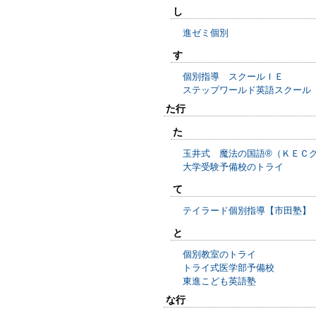
し
進ゼミ個別
す
個別指導 スクールＩＥ
ステップワールド英語スクール
た行
た
玉井式 魔法の国語®（ＫＥＣ
大学受験予備校のトライ
て
テイラード個別指導【市田塾】
と
個別教室のトライ
トライ式医学部予備校
東進こども英語塾
な行