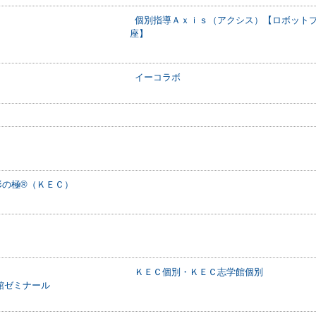
個別指導Ａｘｉｓ（アクシス）【ロボット
座】
イーコラボ
形の極®（ＫＥＣ）
ＫＥＣ個別・ＫＥＣ志学館個別
館ゼミナール