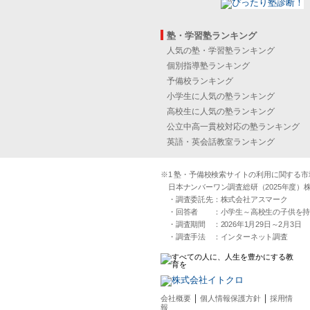
塾・学習塾ランキング
人気の塾・学習塾ランキング
個別指導塾ランキング
予備校ランキング
小学生に人気の塾ランキング
高校生に人気の塾ランキング
公立中高一貫校対応の塾ランキング
英語・英会話教室ランキング
※1 塾・予備校検索サイトの利用に関する市場実
日本ナンバーワン調査総研（2025年度）株
・調査委託先：株式会社アスマーク
・回答者 ：小学生～高校生の子供を持つ30
・調査期間 ：2026年1月29日～2月3日
・調査手法 ：インターネット調査
｜
｜
会社概要
個人情報保護方針
採用情
報