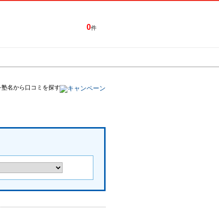
0
件
特集一覧
キャンペーン
を塾名から口コミを探す