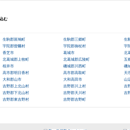
込む
生駒郡斑鳩町
生駒郡三郷町
生
宇陀郡曽爾村
宇陀郡御杖村
宇
香芝市
葛城市
北
北葛城郡上牧町
北葛城郡広陵町
五
桜井市
磯城郡川西町
磯
高市郡明日香村
高市郡高取町
天
大和郡山市
大和高田市
山
吉野郡上北山村
吉野郡川上村
吉
吉野郡下北山村
吉野郡天川村
吉
吉野郡東吉野村
吉野郡吉野町