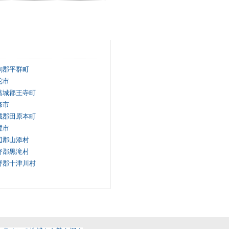
駒郡平群町
陀市
葛城郡王寺町
條市
城郡田原本町
理市
辺郡山添村
野郡黒滝村
野郡十津川村