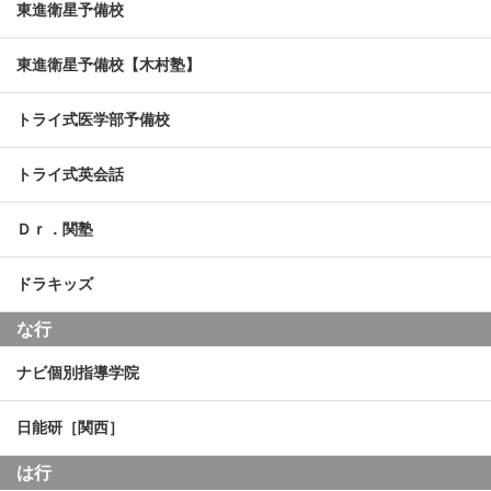
東進衛星予備校
東進衛星予備校【木村塾】
トライ式医学部予備校
トライ式英会話
Ｄｒ．関塾
ドラキッズ
な行
ナビ個別指導学院
日能研［関西］
は行