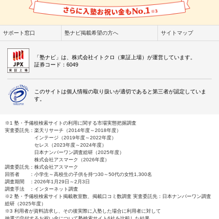
サポート窓口
塾ナビ掲載希望の方へ
サイトマップ
「塾ナビ」は、株式会社イトクロ（東証上場）が運営しています。
証券コード：6049
このサイトは個人情報の取り扱いが適切であると第三者が認定していま
す。
※1 塾・予備校検索サイトの利用に関する市場実態把握調査
実査委託先：楽天リサーチ（2014年度～2018年度）
インテージ（2019年度～2022年度）
セレス（2023年度～2024年度）
日本ナンバーワン調査総研（2025年度）
株式会社アスマーク（2026年度）
調査委託先：株式会社アスマーク
回答者 ：小学生～高校生の子供を持つ30～50代の女性1,300名
調査期間 ：2026年1月29日～2月3日
調査手法 ：インターネット調査
※2 塾・予備校検索サイト掲載教室数、掲載口コミ数調査 実査委託先：日本ナンバーワン調査
総研（2025年度）
※3 利用者が資料請求し、その後実際に入塾した場合に利用者に対して
抽選で交付するお祝い金について塾検索サイト6社を比較した結果