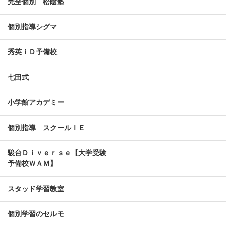
完全個別 松陰塾
個別指導シグマ
秀英ｉＤ予備校
七田式
小学館アカデミー
個別指導 スクールＩＥ
駿台Ｄｉｖｅｒｓｅ【大学受験
予備校ＷＡＭ】
スタッド学習教室
個別学習のセルモ