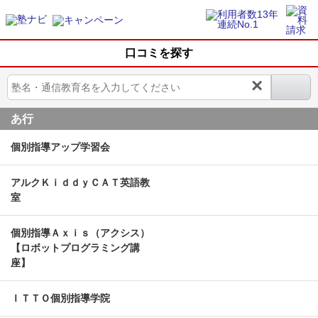
口コミを探す
×
あ行
個別指導アップ学習会
アルクＫｉｄｄｙＣＡＴ英語教
室
個別指導Ａｘｉｓ（アクシス）
【ロボットプログラミング講
座】
ＩＴＴＯ個別指導学院