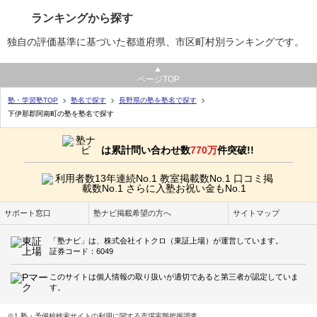
ランキングから探す
独自の評価基準に基づいた都道府県、市区町村別ランキングです。
ページTOP
塾・学習塾TOP
塾名で探す
長野県の塾を塾名で探す
下伊那郡阿南町の塾を塾名で探す
は累計問い合わせ数
770万
件突破!!
サポート窓口
塾ナビ掲載希望の方へ
サイトマップ
「塾ナビ」は、株式会社イトクロ（東証上場）が運営しています。
証券コード：6049
このサイトは個人情報の取り扱いが適切であると第三者が認定していま
す。
※1 塾・予備校検索サイトの利用に関する市場実態把握調査