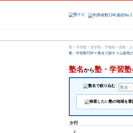
地域で探す
塾・学習塾・進学塾・予備校―受験・入
塾・学習塾TOP
>
塾名で探す
>
山梨県
塾名
塾・学習塾
から
か行
く