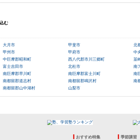
込む
大月市
甲斐市
北
甲州市
甲府市
中
中巨摩郡昭和町
西八代郡市川三郷町
韮
富士吉田市
北杜市
南
南巨摩郡早川町
南巨摩郡富士川町
南
南都留郡道志村
南都留郡鳴沢村
南
南都留郡山中湖村
山梨市
おすすめ特集
季節講習