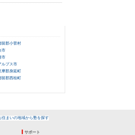
都留郡小菅村
央市
崎市
アルプス市
巨摩郡身延町
都留郡西桂町
サポート