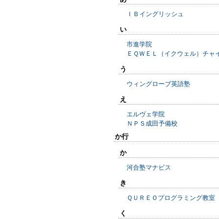
ＩＢイングリッシュ
い
市進学院
ＥＱＷＥＬ（イクウェル）チャ
う
ウィングローブ英語塾
え
エルヴェ学院
ＮＰＳ成田予備校
か行
か
河合塾マナビス
き
ＱＵＲＥＯプログラミング教室
く