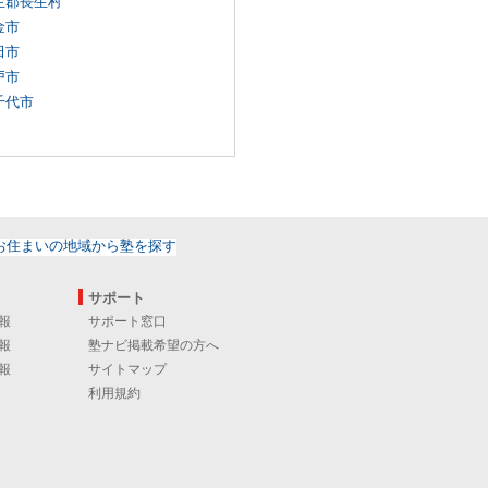
生郡長生村
金市
田市
戸市
千代市
サポート
報
サポート窓口
報
塾ナビ掲載希望の方へ
報
サイトマップ
利用規約