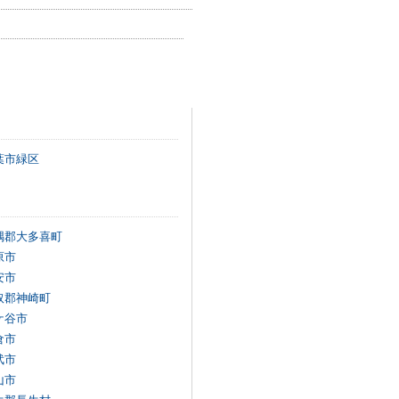
葉市緑区
隅郡大多喜町
原市
安市
取郡神崎町
ケ谷市
倉市
武市
山市