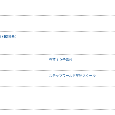
個別指導塾】
秀英ｉＤ予備校
ステップワールド英語スクール