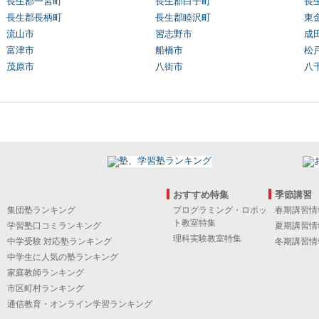
長生郡一宮町
長生郡白子町
長
長生郡長柄町
長生郡睦沢町
東
流山市
習志野市
成
富津市
船橋市
松
茂原市
八街市
八
おすすめ特集
季節講習
集団塾ランキング
プログラミング・ロボッ
春期講習情
ト教室特集
学習塾口コミランキング
夏期講習情
理科実験教室特集
中学受験 対応塾ランキング
冬期講習情
中学生に人気の塾ランキング
家庭教師ランキング
市区町村ランキング
通信教育・オンライン学習ランキング