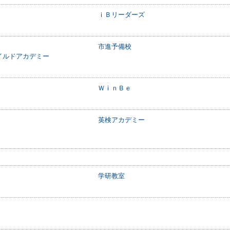
ｉＢリーダーズ
市進予備校
イルドアカデミー
ＷｉｎＢｅ
英検アカデミー
学研教室