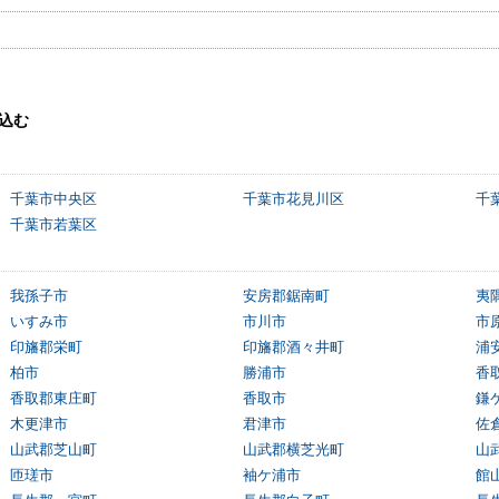
込む
千葉市中央区
千葉市花見川区
千
千葉市若葉区
我孫子市
安房郡鋸南町
夷
いすみ市
市川市
市
印旛郡栄町
印旛郡酒々井町
浦
柏市
勝浦市
香
香取郡東庄町
香取市
鎌
木更津市
君津市
佐
山武郡芝山町
山武郡横芝光町
山
匝瑳市
袖ケ浦市
館