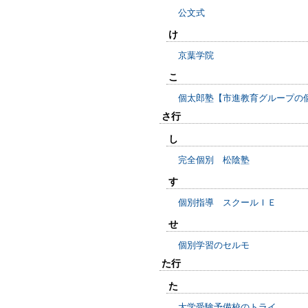
公文式
け
京葉学院
こ
個太郎塾【市進教育グループの
さ行
し
完全個別 松陰塾
す
個別指導 スクールＩＥ
せ
個別学習のセルモ
た行
た
大学受験予備校のトライ