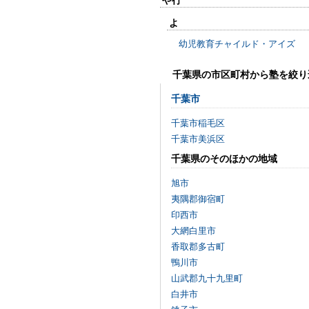
や行
よ
幼児教育チャイルド・アイズ
千葉県の市区町村から塾を絞り
千葉市
千葉市稲毛区
千葉市美浜区
千葉県のそのほかの地域
旭市
夷隅郡御宿町
印西市
大網白里市
香取郡多古町
鴨川市
山武郡九十九里町
白井市