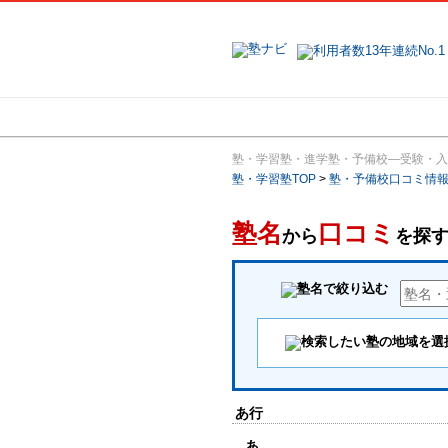
地域で探す
塾・学習塾・進学塾・予備校―受験・入
塾・学習塾TOP
>
塾・予備校口コミ情
塾名
口コミ
から
を探
あ行
あ