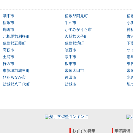
潮来市
稲敷郡阿見町
稲
稲敷市
牛久市
小
鹿嶋市
かすみがうら市
神
北相馬郡利根町
久慈郡大子町
古
猿島郡五霞町
猿島郡境町
下
高萩市
筑西市
つ
土浦市
取手市
那
行方市
坂東市
東
東茨城郡城里町
常陸太田市
常
ひたちなか市
鉾田市
水
結城郡八千代町
結城市
龍
おすすめ特集
季節講習