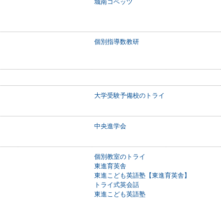
城南コベッツ
個別指導数教研
大学受験予備校のトライ
中央進学会
個別教室のトライ
東進育英舎
東進こども英語塾【東進育英舎】
トライ式英会話
東進こども英語塾