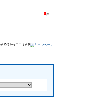
0
件
特集一覧
キャンペーン
塾を塾名から口コミを探す