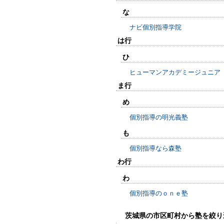
な
ナビ個別指導学院
は行
ひ
ヒューマンアカデミージュニア
ま行
め
個別指導の明光義塾
も
個別指導なら森塾
わ行
わ
個別指導のｏｎｅ塾
茨城県の市区町村から塾を絞り