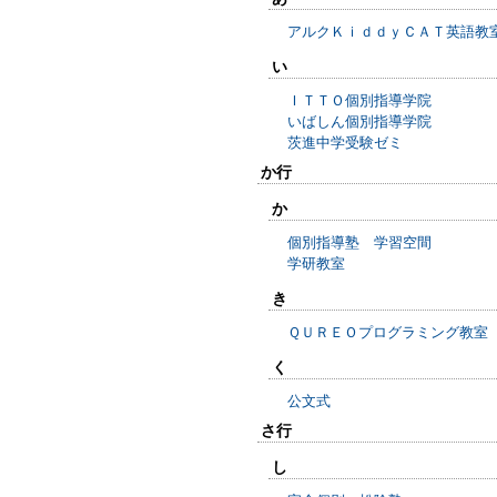
アルクＫｉｄｄｙＣＡＴ英語教
い
ＩＴＴＯ個別指導学院
いばしん個別指導学院
茨進中学受験ゼミ
か行
か
個別指導塾 学習空間
学研教室
き
ＱＵＲＥＯプログラミング教室
く
公文式
さ行
し