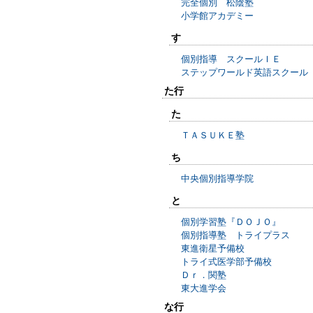
完全個別 松陰塾
小学館アカデミー
す
個別指導 スクールＩＥ
ステップワールド英語スクール
た行
た
ＴＡＳＵＫＥ塾
ち
中央個別指導学院
と
個別学習塾『ＤＯＪＯ』
個別指導塾 トライプラス
東進衛星予備校
トライ式医学部予備校
Ｄｒ．関塾
東大進学会
な行