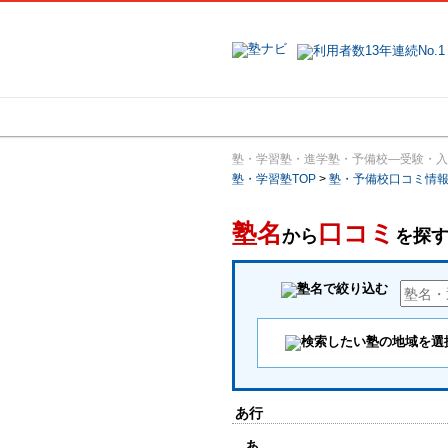
地域で探す
塾・学習塾・進学塾・予備校―受験・入
塾・学習塾TOP
>
塾・予備校口コミ情
塾名
口コミ
から
を探
あ行
あ