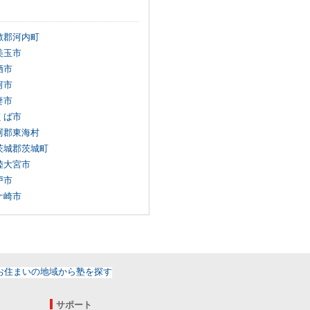
敷郡河内町
美玉市
栖市
河市
妻市
くば市
珂郡東海村
茨城郡茨城町
陸大宮市
戸市
ケ崎市
サポート