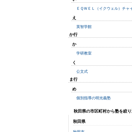
ＥＱＷＥＬ（イクウェル）チャ
え
英智学館
か行
か
学研教室
く
公文式
ま行
め
個別指導の明光義塾
秋田県の市区町村から塾を絞り
秋田県
秋田市