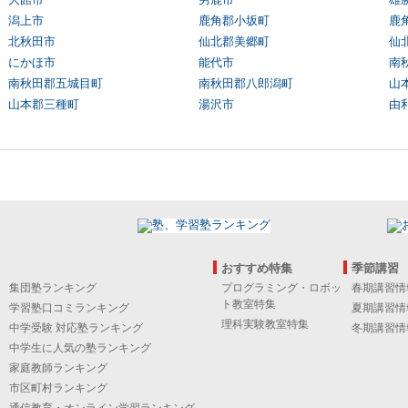
潟上市
鹿角郡小坂町
鹿
北秋田市
仙北郡美郷町
仙
にかほ市
能代市
南
南秋田郡五城目町
南秋田郡八郎潟町
山
山本郡三種町
湯沢市
由
おすすめ特集
季節講習
集団塾ランキング
プログラミング・ロボッ
春期講習情
ト教室特集
学習塾口コミランキング
夏期講習情
理科実験教室特集
中学受験 対応塾ランキング
冬期講習情
中学生に人気の塾ランキング
家庭教師ランキング
市区町村ランキング