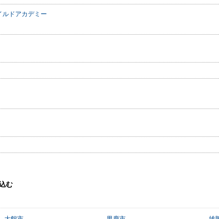
イルドアカデミー
込む
大館市
男鹿市
雄