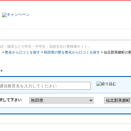
塾名で探す
ランキング
口コミ
試・補習など小学生・中学生・高校生向け塾検索サイト。
報
>
塾名から口コミを探す
>
秋田県の塾を塾名から口コミを探す
>
仙北郡美郷町の
す。