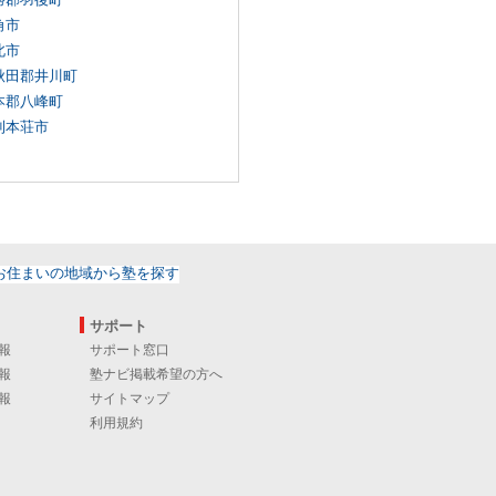
角市
北市
秋田郡井川町
本郡八峰町
利本荘市
サポート
報
サポート窓口
報
塾ナビ掲載希望の方へ
報
サイトマップ
利用規約