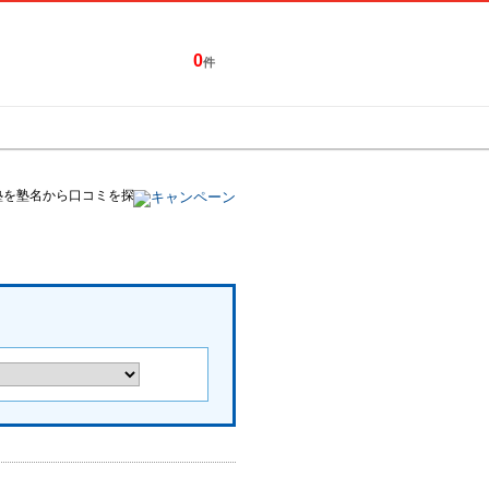
0
件
特集一覧
キャンペーン
塾を塾名から口コミを探す