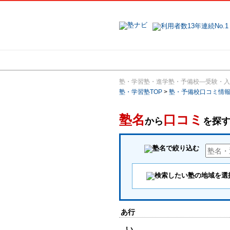
地域で探す
塾・学習塾・進学塾・予備校―受験・入
塾・学習塾TOP
>
塾・予備校口コミ情
塾名
口コミ
から
を探
あ行
い